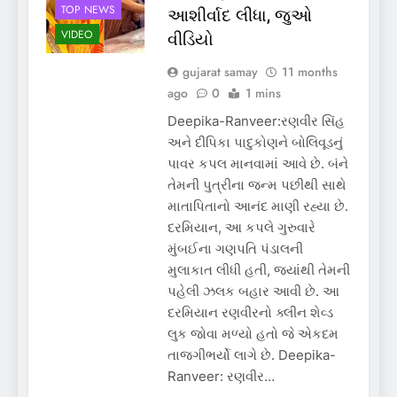
TOP NEWS
આશીર્વાદ લીધા, જુઓ
VIDEO
વીડિયો
gujarat samay
11 months
ago
0
1 mins
Deepika-Ranveer:રણવીર સિંહ
અને દીપિકા પાદુકોણને બોલિવૂડનું
પાવર કપલ માનવામાં આવે છે. બંને
તેમની પુત્રીના જન્મ પછીથી સાથે
માતાપિતાનો આનંદ માણી રહ્યા છે.
દરમિયાન, આ કપલે ગુરુવારે
મુંબઈના ગણપતિ પંડાલની
મુલાકાત લીધી હતી, જ્યાંથી તેમની
પહેલી ઝલક બહાર આવી છે. આ
દરમિયાન રણવીરનો ક્લીન શેવ્ડ
લુક જોવા મળ્યો હતો જે એકદમ
તાજગીભર્યો લાગે છે. Deepika-
Ranveer: રણવીર…