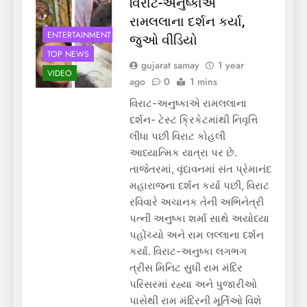
વિરાટ-અનુષ્કાએ
રામલલાના દર્શન કર્યા,
ENTERTAINMENT
જુઓ વીડિયો
TOP NEWS
gujarat samay
1 year
VIDEO
ago
0
1 mins
વિરાટ-અનુષ્કાએ રામલલાના
દર્શન- ટેસ્ટ ક્રિકેટમાંથી નિવૃત્તિ
લીધા પછી વિરાટ કોહલી
આધ્યાત્મિક યાત્રા પર છે.
તાજેતરમાં, વૃંદાવનમાં સંત પ્રેમાનંદ
મહારાજના દર્શન કર્યા પછી, વિરાટ
રવિવારે અચાનક તેની અભિનેત્રી
પત્ની અનુષ્કા શર્મા સાથે અયોધ્યા
પહોંચ્યો અને રામ લલ્લાના દર્શન
કર્યા. વિરાટ-અનુષ્કા લગભગ
ત્રીસ મિનિટ સુધી રામ મંદિર
પરિસરમાં રહ્યા અને પુજારીઓ
પાસેથી રામ મંદિરની મૂર્તિઓ વિશે