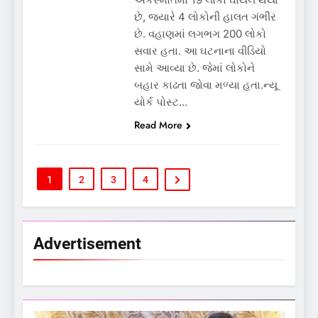
છે, જ્યારે 4 લોકોની હાલત ગંભીર
છે. વહાણમાં લગભગ 200 લોકો
સવાર હતા. આ ઘટનાના વીડિયો
સામે આવ્યા છે. જેમાં લોકોને
બહાર કાઢતા જોવા મળ્યા હતા.ન્યૂ
યોર્ક પોસ્ટ…
Read More
1
2
3
4
Advertisement