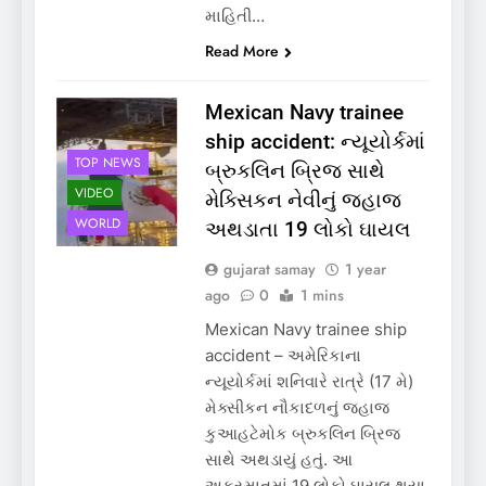
માહિતી…
Read More
Mexican Navy trainee
ship accident: ન્યૂયોર્કમાં
TOP NEWS
બ્રુકલિન બ્રિજ સાથે
VIDEO
મેક્સિકન નેવીનું જહાજ
WORLD
અથડાતા 19 લોકો ઘાયલ
gujarat samay
1 year
ago
0
1 mins
Mexican Navy trainee ship
accident – અમેરિકાના
ન્યૂયોર્કમાં શનિવારે રાત્રે (17 મે)
મેક્સીકન નૌકાદળનું જહાજ
કુઆહટેમોક બ્રુકલિન બ્રિજ
સાથે અથડાયું હતું. આ
અકસ્માતમાં 19 લોકો ઘાયલ થયા