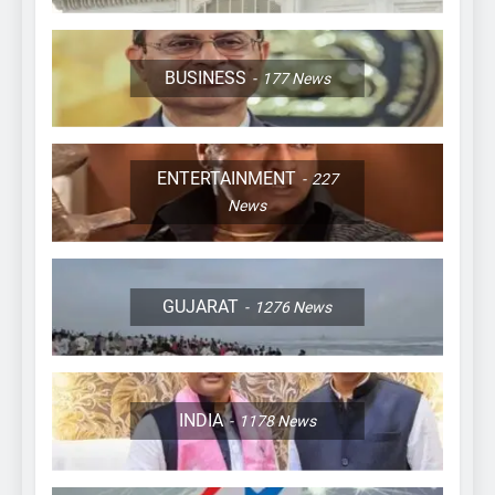
BUSINESS
177
News
ENTERTAINMENT
227
News
GUJARAT
1276
News
INDIA
1178
News