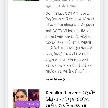
ago
0
1 mins
Delhi Blast CCTV Theory:
દિલ્હીમાં લાલ કિલ્લા પાસે સોમવારે
સાંજે થયેલા ભીષણ કાર વિસ્ફોટનો
નવો CCTV Video (સીસીટીવી
વિડિયો) સામે આવ્યો છે, જેણે આ
ઘટનાને એક નવો વળાંક આપ્યો
છે. વિડિયોમાં સ્પષ્ટપણે જોવા મળે
છે કે, વિસ્ફોટ થયેલી i-20 કાર
વાહનોની ધીમી ગતિએ ચાલતી
ટ્રાફિક લાઇન વચ્ચે ધીરે ધીરે રેડ
લાઈટ તરફ આવી રહી હતી….
Read More
Deepika-Ranveer: રણવીર
સિંહનો નવો લુક! દીપિકા
ENTERTAINMENT
સાથે ગણપતિ બાપ્પાના