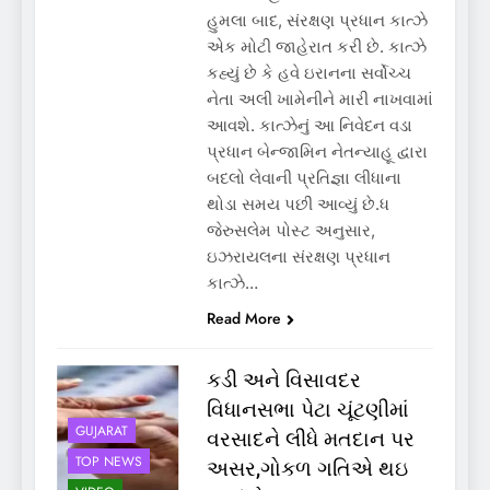
હુમલા બાદ, સંરક્ષણ પ્રધાન કાત્ઝે
એક મોટી જાહેરાત કરી છે. કાત્ઝે
કહ્યું છે કે હવે ઇરાનના સર્વોચ્ચ
નેતા અલી ખામેનીને મારી નાખવામાં
આવશે. કાત્ઝેનું આ નિવેદન વડા
પ્રધાન બેન્જામિન નેતન્યાહૂ દ્વારા
બદલો લેવાની પ્રતિજ્ઞા લીધાના
થોડા સમય પછી આવ્યું છે.ધ
જેરુસલેમ પોસ્ટ અનુસાર,
ઇઝરાયલના સંરક્ષણ પ્રધાન
કાત્ઝે…
Read More
કડી અને વિસાવદર
વિધાનસભા પેટા ચૂંટણીમાં
GUJARAT
વરસાદને લીધે મતદાન પર
TOP NEWS
અસર,ગોકળ ગતિએ થઇ