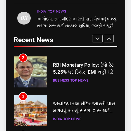
માટે બનાવાયા ઉમેદવાર
INDIA
TOP NEWS
BUSINESS
TOP NEWS
INDIA
TOP NEWS
03
અયોધ્યા રામ મંદિર આરતી પાસ મેળવવું બન્યું
2
3
સરળ: શરૂ થઈ તત્કાલ સુવિધા, જાણો સંપૂર્ણ
RBI Monetary Policy: રેપો રેટ
અયોધ્યા રામ મંદિર આરતી પાસ
પ્રક્રિયા
5.25% પર સ્થિર, EMI નહીં ઘટે
મેળવવું બન્યું સરળ: શરૂ થઈ
Recent News
તત્કાલ સુવિધા, જાણો સંપૂર્ણ
BUSINESS
TOP NEWS
INDIA
TOP NEWS
પ્રક્રિયા
3
4
અયોધ્યા રામ મંદિર આરતી પાસ
‘ગજિની’ અને ‘લગાન’ ફેમ
મેળવવું બન્યું સરળ: શરૂ થઈ
અભિનેતા પ્રદીપ રાવતનું 74
તત્કાલ સુવિધા, જાણો સંપૂર્ણ
વર્ષની વયે નિધન, બ્લડ કેન્સર
INDIA
TOP NEWS
ENTERTAINMENT
TOP NEWS
પ્રક્રિયા
સામે હારી ગયા જંગ
4
5
‘ગજિની’ અને ‘લગાન’ ફેમ
કોડીનારના છારા દરિયાકાંઠે પાંચ
અભિનેતા પ્રદીપ રાવતનું 74
કિશોરો ડૂબ્યા, 3નો બચાવ, 2
વર્ષની વયે નિધન, બ્લડ કેન્સર
લાપતા
ENTERTAINMENT
TOP NEWS
GUJARAT
TOP NEWS
સામે હારી ગયા જંગ