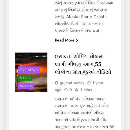
જેનું કારણ હાઇડ્રોલિક સિસ્ટમમાં
બરફનું નિર્માણ હોવાનું જાણવા
મળ્યું. Alaska Plane Crash:
નોંધનીય છે કે આ ઘટનામાં
પાયલટે વિમાનને બચાવવા…
Read More
ઇરાકના શોપિંગ મોલમાં
લાગી ભીષણ આગ,55
TOP NEWS
લોકોના મોત,જુઓ વીડિયો
VIDEO
gujarat samay
1 year
WORLD
ago
0
1 mins
ઇરાકના શોપિંગ મોલમાં આગ:
ઇરાકના અલ-કુટ શહેરમાં એક
શોપિંગ મોલમાં લાગેલી ભીષણ
આગએ બધાને હચમચાવી દીધા.
આ દુ:ખદ અકસ્માતમાં લગભગ 55