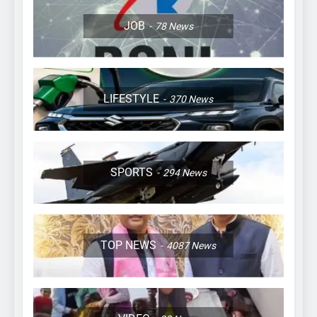
JOB
78
News
LIFESTYLE
370
News
SPORTS
294
News
TOP NEWS
4087
News