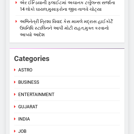
એર ઈન્ડિયાની ફ્લાઈટમાં અચાનક ટર્બુલન્સ સર્જાતા
5
14 લોકો ઘાયલ,મુસાફરોના જીવ તાળવે ચોટ્યા
કોડીનારના છારા દરિયાકાંઠે પાંચ
કિશોરો ડૂબ્યા, 3નો બચાવ, 2
અભિનેત્રી ત્રિશા વિવાદ કેસ મામલે મદ્રાસ હાઈકોર્ટે
લાપતા
GUJARAT
TOP NEWS
ઉધનિધિ સ્ટાલિનને આપી મોટી રાહત,મુક્ત કરવાનો
આપ્યો આદેશ
6
પાસપોર્ટ વેરિફિકેશન માટે હવે
Categories
પોલીસ સ્ટેશનના ધક્કામાંથી
મુક્તિ,ગુજરાતમાં વેરિફિકેશન
GUJARAT
TOP NEWS
ASTRO
પ્રક્રિયા બની સરળ
BUSINESS
7
રાજ્યસભામાં ‘જન્મ અને મૃત્યુ
ENTERTAINMENT
નોંધણી બિલ2026’ ધ્વનિમતથી
પાસ, વિપક્ષનો ઉગ્ર હોબાળો
INDIA
TOP NEWS
GUJARAT
INDIA
8
શું તમારું મધ કે ઘી ખરેખર શુદ્ધ
JOB