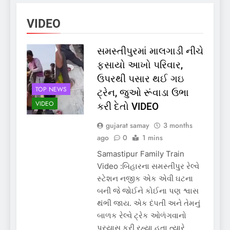
VIDEO
સમસ્તીપુરમાં માલગાડી નીચે
ફસાયો આખો પરિવાર,
ઉપરથી પસાર થઈ ગઇ
TOP NEWS
ટ્રેન, જુઓ રૂંવાડા ઉભા
VIDEO
કરી દેતો VIDEO
gujarat samay
3 months
ago
0
1 mins
Samastipur Family Train
Video :બિહારના સમસ્તીપુર રેલ્વે
સ્ટેશન નજીક એક એવી ઘટના
બની જે જોઈને કોઈના પણ શ્વાસ
થંભી જાય. એક દંપતી અને તેમનું
બાળક રેલ્વે ટ્રેક ઓળંગવાનો
પ્રયાસ કરી રહ્યા હતા ત્યારે