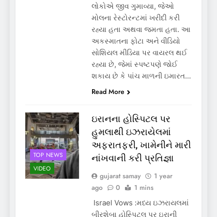
લોકોએ જીવ ગુમાવ્યા, જેઓ
મોલના રેસ્ટોરન્ટમાં ખરીદી કરી
રહ્યા હતા અથવા જમતા હતા. આ
અકસ્માતના ફોટા અને વીડિયો
સોશિયલ મીડિયા પર વાયરલ થઈ
રહ્યા છે, જેમાં સ્પષ્ટપણે જોઈ
શકાય છે કે પાંચ માળની ઇમારત…
Read More
ઇરાનના હોસ્પિટલ પર
હુમલાથી ઇઝરાયેલમાં
અફરાતફરી, ખામેનીને મારી
TOP NEWS
નાંખવાની કરી પ્રતિજ્ઞા
VIDEO
gujarat samay
1 year
ago
0
1 mins
Israel Vows :મધ્ય ઇઝરાયલમાં
બીરશેબા હોસ્પિટલ પર ઇરાની