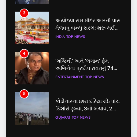
પ્રક્રિયા
4
‘ગજિની’ અને ‘લગાન’ ફેમ
અભિનેતા પ્રદીપ રાવતનું 74
વર્ષની વયે નિધન, બ્લડ કેન્સર
ENTERTAINMENT
TOP NEWS
સામે હારી ગયા જંગ
5
કોડીનારના છારા દરિયાકાંઠે પાંચ
કિશોરો ડૂબ્યા, 3નો બચાવ, 2
લાપતા
GUJARAT
TOP NEWS
5
6
કોડીનારના છારા દરિયાકાંઠે પાંચ
પાસપોર્ટ વેરિફિકેશન માટે હવે
કિશોરો ડૂબ્યા, 3નો બચાવ, 2
પોલીસ સ્ટેશનના ધક્કામાંથી
લાપતા
મુક્તિ,ગુજરાતમાં વેરિફિકેશન
GUJARAT
TOP NEWS
GUJARAT
TOP NEWS
પ્રક્રિયા બની સરળ
6
7