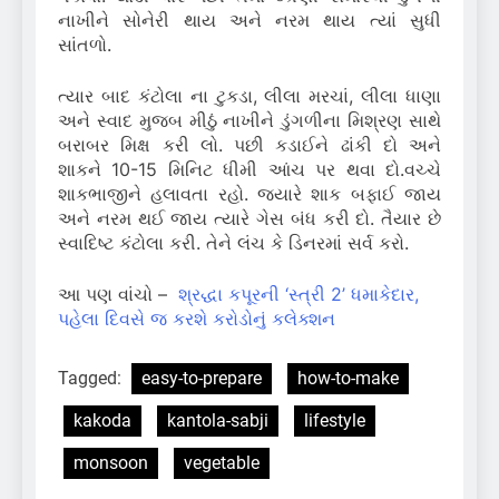
નાખીને સોનેરી થાય અને નરમ થાય ત્યાં સુધી
સાંતળો.
ત્યાર બાદ કંટોલા ના ટુકડા, લીલા મરચાં, લીલા ધાણા
અને સ્વાદ મુજબ મીઠું નાખીને ડુંગળીના મિશ્રણ સાથે
બરાબર મિક્ષ કરી લો. પછી કડાઈને ઢાંકી દો અને
શાકને 10-15 મિનિટ ધીમી આંચ પર થવા દો.વચ્ચે
શાકભાજીને હલાવતા રહો. જ્યારે શાક બફાઈ જાય
અને નરમ થઈ જાય ત્યારે ગેસ બંધ કરી દો. તૈયાર છે
સ્વાદિષ્ટ કંટોલા કરી. તેને લંચ કે ડિનરમાં સર્વ કરો.
આ પણ વાંચો –
શ્રદ્ધા કપૂરની ‘સ્ત્રી 2’ ધમાકેદાર,
પહેલા દિવસે જ કરશે કરોડોનું કલેક્શન
Tagged:
easy-to-prepare
how-to-make
kakoda
kantola-sabji
lifestyle
monsoon
vegetable