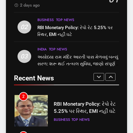
પાસ, વિપક્ષનો ઉગ્ર હોબાળો
પોલ ખોલી, મૂક્યો પ્રતિબંધ
INDIA
TOP NEWS
INDIA
TOP NEWS
2 days ago
8
1
BUSINESS
TOP NEWS
શું તમારું મધ કે ઘી ખરેખર શુદ્ધ
02
સમાજવાદી પાર્ટીએ અયોધ્યા
RBI Monetary Policy: રેપો રેટ 5.25% પર
છે? FSSAIએ ડાબરના દાવાઓની
બેઠક પરથી પવન પાંડેને 2027
સ્થિર, EMI નહીં ઘટે
પોલ ખોલી, મૂક્યો પ્રતિબંધ
માટે બનાવાયા ઉમેદવાર
INDIA
TOP NEWS
INDIA
TOP NEWS
INDIA
TOP NEWS
03
અયોધ્યા રામ મંદિર આરતી પાસ મેળવવું બન્યું
1
2
સરળ: શરૂ થઈ તત્કાલ સુવિધા, જાણો સંપૂર્ણ
સમાજવાદી પાર્ટીએ અયોધ્યા
RBI Monetary Policy: રેપો રેટ
પ્રક્રિયા
બેઠક પરથી પવન પાંડેને 2027
5.25% પર સ્થિર, EMI નહીં ઘટે
Recent News
માટે બનાવાયા ઉમેદવાર
INDIA
TOP NEWS
BUSINESS
TOP NEWS
2
3
RBI Monetary Policy: રેપો રેટ
અયોધ્યા રામ મંદિર આરતી પાસ
5.25% પર સ્થિર, EMI નહીં ઘટે
મેળવવું બન્યું સરળ: શરૂ થઈ
તત્કાલ સુવિધા, જાણો સંપૂર્ણ
BUSINESS
TOP NEWS
INDIA
TOP NEWS
પ્રક્રિયા