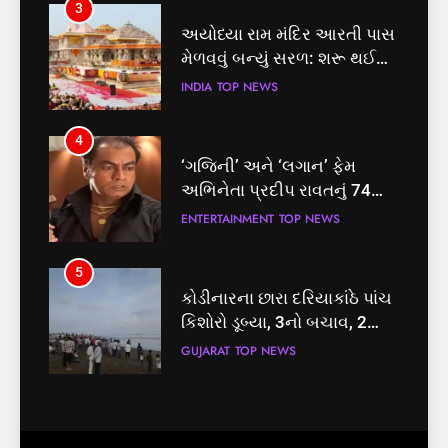
3
4
અયોધ્યા રામ મંદિર આરતી પાસ
‘ગજિની’ અને ‘લગાન’ ફેમ
મેળવવું બન્યું સરળ: શરૂ થઈ
અભિનેતા પ્રદીપ રાવતનું 74
તત્કાલ સુવિધા, જાણો સંપૂર્ણ
વર્ષની વયે નિધન, બ્લડ કેન્સર
INDIA
TOP NEWS
ENTERTAINMENT
TOP NEWS
પ્રક્રિયા
સામે હારી ગયા જંગ
4
5
‘ગજિની’ અને ‘લગાન’ ફેમ
કોડીનારના છારા દરિયાકાંઠે પાંચ
અભિનેતા પ્રદીપ રાવતનું 74
કિશોરો ડૂબ્યા, 3નો બચાવ, 2
વર્ષની વયે નિધન, બ્લડ કેન્સર
લાપતા
ENTERTAINMENT
TOP NEWS
GUJARAT
TOP NEWS
સામે હારી ગયા જંગ
5
6
કોડીનારના છારા દરિયાકાંઠે પાંચ
પાસપોર્ટ વેરિફિકેશન માટે હવે
કિશોરો ડૂબ્યા, 3નો બચાવ, 2
પોલીસ સ્ટેશનના ધક્કામાંથી
લાપતા
મુક્તિ,ગુજરાતમાં વેરિફિકેશન
GUJARAT
TOP NEWS
GUJARAT
TOP NEWS
પ્રક્રિયા બની સરળ
6
7
પાસપોર્ટ વેરિફિકેશન માટે હવે
રાજ્યસભામાં ‘જન્મ અને મૃત્યુ