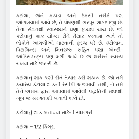
કંટોલા, જેને કંકોડા અને ઠેકસી તરીકે પણ
ઓળખવામાં આવે છે, તે પોષણથી ભરપૂર શાકભાજી છે.
તેના સેવનથી સ્વાસ્થ્યને ઘણા ફાયદા થાય છે. જો
કંટોલાનું શાક યોગ્ય રીતે તૈયાર કરવામાં આવે તો
લોકોને આંગળીઓ ચાટવાની ફરજ પડે છે. કંટોલામાં
વિટામિન્સ અને મિનરલ્સ સહિત ઘણા એન્ટી-
ઓક્સિડન્ટ્સ પણ મળી આવે છે જે શરીરને સ્વસ્થ
રાખવા માટે જરૂરી છે.
કંટોલાનું શાક ઘણી રીતે તૈયાર કરી શકાય છે. જો તમે
ક્યારેય કંટોલા શાકની રેસીપી અજમાવી નથી, તો તમે
તેને અમારા દ્વારા આપવામાં આવેલી પદ્ધતિની મદદથી
ખૂબ જ સરળતાથી બનાવી શકો છો.
કંટોલાનું શાક બનાવવા માટેની સામગ્રી
કંટોલા – 1/2 કિગ્રા