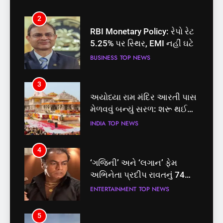
2
RBI Monetary Policy: રેપો રેટ
5.25% પર સ્થિર, EMI નહીં ઘટે
BUSINESS
TOP NEWS
3
અયોધ્યા રામ મંદિર આરતી પાસ
મેળવવું બન્યું સરળ: શરૂ થઈ
તત્કાલ સુવિધા, જાણો સંપૂર્ણ
INDIA
TOP NEWS
પ્રક્રિયા
4
‘ગજિની’ અને ‘લગાન’ ફેમ
અભિનેતા પ્રદીપ રાવતનું 74
વર્ષની વયે નિધન, બ્લડ કેન્સર
ENTERTAINMENT
TOP NEWS
સામે હારી ગયા જંગ
5