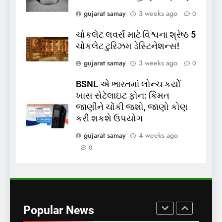
પોલીસ સ્ટેશનના ધક્કામાંથી
gujarat samay
3 weeks ago
0
મુક્તિ,ગુજરાતમાં વેરિફિકેશન
GUJARAT
TOP NEWS
પ્રક્રિયા બની સરળ
ચોકલેટ લવર્સ માટે વિશ્વના શ્રેષ્ઠ 5
7
ચોકલેટ ટુરિઝમ ડેસ્ટિનેશન્સ!
રાજ્યસભામાં ‘જન્મ અને મૃત્યુ
gujarat samay
3 weeks ago
0
નોંધણી બિલ2026’ ધ્વનિમતથી
પાસ, વિપક્ષનો ઉગ્ર હોબાળો
INDIA
TOP NEWS
BSNL એ ભારતમાં લોન્ચ કર્યો
ખાસ સેટેલાઇટ ફોન: કિંમત
જાણીને ચોંકી જશો, જાણો કોણ
8
કરી શકશે ઉપયોગ
શું તમારું મધ કે ઘી ખરેખર શુદ્ધ
છે? FSSAIએ ડાબરના દાવાઓની
gujarat samay
4 weeks ago
પોલ ખોલી, મૂક્યો પ્રતિબંધ
0
INDIA
TOP NEWS
1
સમાજવાદી પાર્ટીએ અયોધ્યા
બેઠક પરથી પવન પાંડેને 2027
Popular News
માટે બનાવાયા ઉમેદવાર
INDIA
TOP NEWS