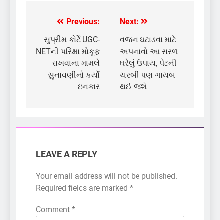
Previous:
Next:
Post
navigation
સુપ્રીમ કોર્ટે UGC-
વજન ઘટાડવા માટે
NETની પરિક્ષા મોકૂફ
અપનાવો આ સરળ
રાખવાના મામલે
ઘરેલું ઉપાય, પેટની
સુનાવણીનો કર્યો
ચરબી પણ ગાયબ
ઇનકાર
થઈ જશે
LEAVE A REPLY
Your email address will not be published.
Required fields are marked
*
Comment
*