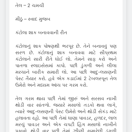
તેલ – 2 ચમચી
મીઠું – સ્વાદ મુજબ
કંટોલા શાક બનાવવાની રીત
કંટોલાનું શાક પોષણથી ભરપૂર છે. તેને બનાવવું પણ
સરળ છે. કંટોલાનું શાક બનાવવા માટે સૌપ્રથમ
કંટોલાને સારી રીતે ધોઈ લો. તેમને સાફ કરો અને
પાતળા સ્લાઇસેસમાં કાપો. પછી ડુંગળી અને લીલા
મરચાને બારીક સમારી લો. આ પછી આદુ-લસણની
પેસ્ટ તૈયાર કરો. હવે એક કડાઈમાં 2 ટેબલસ્પૂન તેલ
ઉમેરો અને મધ્યમ આંચ પર ગરમ કરો.
તેલ ગરમ થાય પછી તેમાં જીરું અને સરસવ નાખી
થોડી વાર સાંતળો. જ્યારે મસાલો તડકો થવા લાગે,
ત્યારે આદુ-લસણની પેસ્ટ ઉમેરો અને થોડી સેકંડ માટે
હલાવતા રહો. આ પછી તેમાં ધાણા પાવડર, હળદર, લાલ
મરચું પાવડર અને એક ચપટી હિંગ મસાલો નાખીને
પકાવો. થોડી વાર પછી તેમાં ઝીણી સમારેલી ડુંગળી