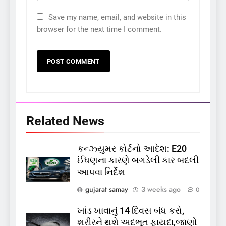
Save my name, email, and website in this
browser for the next time I comment.
Related News
5
કન્ઝ્યુમર કોર્ટનો આદેશ: E20
કોડીનારના છારા દરિયાકાંઠે પાંચ
ઈંધણના કારણે બગડેલી કાર બદલી
કિશોરો ડૂબ્યા, 3નો બચાવ, 2
આપવા નિર્દેશ
લાપતા
GUJARAT
TOP NEWS
gujarat samay
3 weeks ago
0
6
ખાંડ ખાવાનું 14 દિવસ બંધ કરો,
પાસપોર્ટ વેરિફિકેશન માટે હવે
શરીરને થશે અદભૂત ફાયદા,જાણો