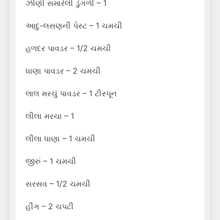
ઝીણી સમારેલી ડુંગળી – 1
આદુ-લસણની પેસ્ટ – 1 ચમચી
હળદર પાવડર – 1/2 ચમચી
ધાણા પાવડર – 2 ચમચી
લાલ મરચું પાવડર – 1 ટીસ્પૂન
લીલા મરચા – 1
લીલા ધાણા – 1 ચમચી
જીરું – 1 ચમચી
સરસવ – 1/2 ચમચી
હીંગ – 2 ચપટી