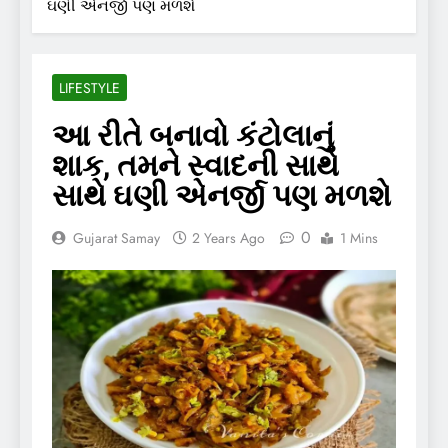
ઘણી એનર્જી પણ મળશે
LIFESTYLE
આ રીતે બનાવો કંટોલાનું
શાક, તમને સ્વાદની સાથે
સાથે ઘણી એનર્જી પણ મળશે
0
Gujarat Samay
2 Years Ago
1 Mins