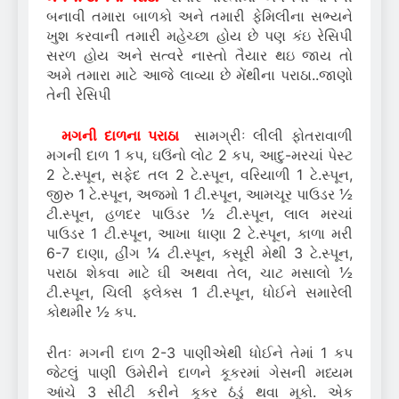
બનાવી તમારા બાળકો અને તમારી ફેમિલીના સભ્યને
ખુશ કરવાની તમારી મહેચ્છા હોય છે પણ કંઇ રેસિપી
સરળ હોય અને સત્વરે નાસ્તો તૈયાર થઇ જાય તો
અમે તમારા માટે આજે લાવ્યા છે મેંથીના પરાઠા..જાણો
તેની રેસિપી
મગની દાળના પરાઠા
સામગ્રીઃ લીલી ફોતરાવાળી
મગની દાળ 1 કપ, ઘઉંનો લોટ 2 કપ, આદુ-મરચાં પેસ્ટ
2 ટે.સ્પૂન, સફેદ તલ 2 ટે.સ્પૂન, વરિયાળી 1 ટે.સ્પૂન,
જીરુ 1 ટે.સ્પૂન, અજમો 1 ટી.સ્પૂન, આમચૂર પાઉડર ½
ટી.સ્પૂન, હળદર પાઉડર ½ ટી.સ્પૂન, લાલ મરચાં
પાઉડર 1 ટી.સ્પૂન, આખા ધાણા 2 ટે.સ્પૂન, કાળા મરી
6-7 દાણા, હીંગ ¼ ટી.સ્પૂન, કસૂરી મેથી 3 ટે.સ્પૂન,
પરાઠા શેકવા માટે ઘી અથવા તેલ, ચાટ મસાલો ½
ટી.સ્પૂન, ચિલી ફ્લેક્સ 1 ટી.સ્પૂન, ધોઈને સમારેલી
કોથમીર ½ કપ.
રીતઃ મગની દાળ 2-3 પાણીએથી ધોઈને તેમાં 1 કપ
જેટલું પાણી ઉમેરીને દાળને કૂકરમાં ગેસની મધ્યમ
આંચે 3 સીટી કરીને કૂકર ઠંડું થવા મૂકો. એક