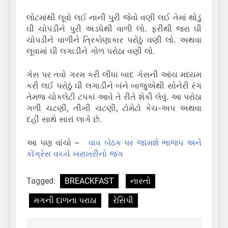
લોટમાંથી લૂવો લઈ નાની પુરી જેવો વણી લઈ તેમાં થોડું
ઘી ચોપડીને પુરી અડધેથી વાળી લો. ફરીથી જરા ઘી
ચોપડીને વાળીને ત્રિકોણાકાર પરોઠું વણી લો. અથવા
લૂવામાં ઘી લગાડીને ગોળ પરોઠા વણી લો.
ગેસ પર તવો ગરમ કરી લીધા બાદ ગેસની આંચ મધ્યમ
કરી લઈ પરોઠું ઘી લગાડીને બંને બાજુએથી સોનેરી રંગ
તેમજ ચોકલેટી ટપકાં આવે તે રીતે શેકી લેવું. આ પરોઠા
ગળી ચટણી, તીખી ચટણી, ટોમેટો કેચ-અપ અથવા
દહીં સાથે સારાં લાગે છે.
આ પણ વાંચો –
વાવ બેઠક પર જામશે ભાજપ અને
કોંગ્રેસ વચ્ચે ખરાખરીનો જંગ
Tagged:
BREACKFAST
નાસ્તો
મગની દાળના પરાઠા
રેસિપી