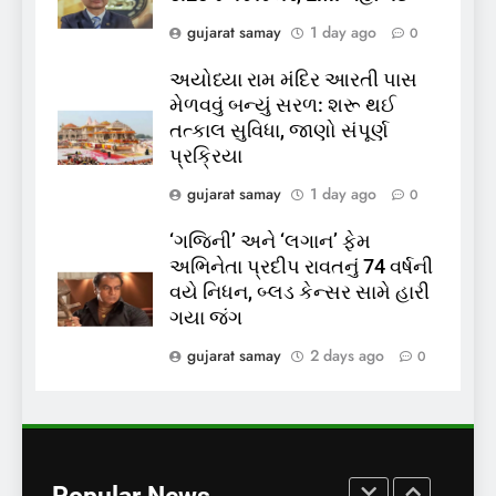
પાસપોર્ટ વેરિફિકેશન માટે હવે
gujarat samay
1 day ago
0
પોલીસ સ્ટેશનના ધક્કામાંથી
મુક્તિ,ગુજરાતમાં વેરિફિકેશન
GUJARAT
TOP NEWS
અયોધ્યા રામ મંદિર આરતી પાસ
પ્રક્રિયા બની સરળ
મેળવવું બન્યું સરળ: શરૂ થઈ
7
તત્કાલ સુવિધા, જાણો સંપૂર્ણ
રાજ્યસભામાં ‘જન્મ અને મૃત્યુ
પ્રક્રિયા
નોંધણી બિલ2026’ ધ્વનિમતથી
gujarat samay
1 day ago
0
પાસ, વિપક્ષનો ઉગ્ર હોબાળો
INDIA
TOP NEWS
‘ગજિની’ અને ‘લગાન’ ફેમ
અભિનેતા પ્રદીપ રાવતનું 74 વર્ષની
8
વયે નિધન, બ્લડ કેન્સર સામે હારી
શું તમારું મધ કે ઘી ખરેખર શુદ્ધ
ગયા જંગ
છે? FSSAIએ ડાબરના દાવાઓની
પોલ ખોલી, મૂક્યો પ્રતિબંધ
gujarat samay
2 days ago
0
INDIA
TOP NEWS
1
સમાજવાદી પાર્ટીએ અયોધ્યા
બેઠક પરથી પવન પાંડેને 2027