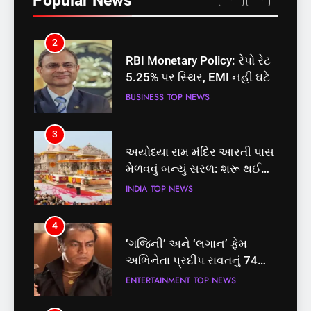
Popular News
માટે બનાવાયા ઉમેદવાર
INDIA
TOP NEWS
2
RBI Monetary Policy: રેપો રેટ
5.25% પર સ્થિર, EMI નહીં ઘટે
BUSINESS
TOP NEWS
3
અયોધ્યા રામ મંદિર આરતી પાસ
મેળવવું બન્યું સરળ: શરૂ થઈ
તત્કાલ સુવિધા, જાણો સંપૂર્ણ
INDIA
TOP NEWS
પ્રક્રિયા
4
‘ગજિની’ અને ‘લગાન’ ફેમ
અભિનેતા પ્રદીપ રાવતનું 74
વર્ષની વયે નિધન, બ્લડ કેન્સર
ENTERTAINMENT
TOP NEWS
સામે હારી ગયા જંગ