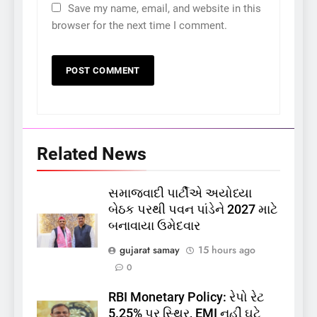
Save my name, email, and website in this
browser for the next time I comment.
Related News
સમાજવાદી પાર્ટીએ અયોધ્યા
બેઠક પરથી પવન પાંડેને 2027 માટે
5
બનાવાયા ઉમેદવાર
કોડીનારના છારા દરિયાકાંઠે પાંચ
કિશોરો ડૂબ્યા, 3નો બચાવ, 2
gujarat samay
15 hours ago
લાપતા
GUJARAT
TOP NEWS
0
RBI Monetary Policy: રેપો રેટ
6
5.25% પર સ્થિર, EMI નહીં ઘટે