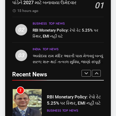
નોંધણી બિલ2026’ ધ્વનિમતથી
છે? FSSAIએ ડાબરના દાવાઓની
પાંડેને 2027 માટે બનાવાયા ઉમેદવાર
01
પાસ, વિપક્ષનો ઉગ્ર હોબાળો
પોલ ખોલી, મૂક્યો પ્રતિબંધ
INDIA
TOP NEWS
INDIA
TOP NEWS
15 hours ago
8
1
BUSINESS
TOP NEWS
શું તમારું મધ કે ઘી ખરેખર શુદ્ધ
02
સમાજવાદી પાર્ટીએ અયોધ્યા
RBI Monetary Policy: રેપો રેટ 5.25% પર
છે? FSSAIએ ડાબરના દાવાઓની
બેઠક પરથી પવન પાંડેને 2027
સ્થિર, EMI નહીં ઘટે
પોલ ખોલી, મૂક્યો પ્રતિબંધ
માટે બનાવાયા ઉમેદવાર
INDIA
TOP NEWS
INDIA
TOP NEWS
INDIA
TOP NEWS
03
અયોધ્યા રામ મંદિર આરતી પાસ મેળવવું બન્યું
1
2
સરળ: શરૂ થઈ તત્કાલ સુવિધા, જાણો સંપૂર્ણ
સમાજવાદી પાર્ટીએ અયોધ્યા
RBI Monetary Policy: રેપો રેટ
પ્રક્રિયા
બેઠક પરથી પવન પાંડેને 2027
5.25% પર સ્થિર, EMI નહીં ઘટે
Recent News
માટે બનાવાયા ઉમેદવાર
INDIA
TOP NEWS
BUSINESS
TOP NEWS
2
3
RBI Monetary Policy: રેપો રેટ
અયોધ્યા રામ મંદિર આરતી પાસ
5.25% પર સ્થિર, EMI નહીં ઘટે
મેળવવું બન્યું સરળ: શરૂ થઈ
તત્કાલ સુવિધા, જાણો સંપૂર્ણ
BUSINESS
TOP NEWS
INDIA
TOP NEWS