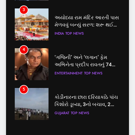
પ્રક્રિયા
3
4
અયોધ્યા રામ મંદિર આરતી પાસ
‘ગજિની’ અને ‘લગાન’ ફેમ
મેળવવું બન્યું સરળ: શરૂ થઈ
અભિનેતા પ્રદીપ રાવતનું 74
તત્કાલ સુવિધા, જાણો સંપૂર્ણ
વર્ષની વયે નિધન, બ્લડ કેન્સર
INDIA
TOP NEWS
ENTERTAINMENT
TOP NEWS
પ્રક્રિયા
સામે હારી ગયા જંગ
4
5
‘ગજિની’ અને ‘લગાન’ ફેમ
કોડીનારના છારા દરિયાકાંઠે પાંચ
અભિનેતા પ્રદીપ રાવતનું 74
કિશોરો ડૂબ્યા, 3નો બચાવ, 2
વર્ષની વયે નિધન, બ્લડ કેન્સર
લાપતા
ENTERTAINMENT
TOP NEWS
GUJARAT
TOP NEWS
સામે હારી ગયા જંગ
5
6
કોડીનારના છારા દરિયાકાંઠે પાંચ
પાસપોર્ટ વેરિફિકેશન માટે હવે
કિશોરો ડૂબ્યા, 3નો બચાવ, 2
પોલીસ સ્ટેશનના ધક્કામાંથી
લાપતા
મુક્તિ,ગુજરાતમાં વેરિફિકેશન
GUJARAT
TOP NEWS
GUJARAT
TOP NEWS
પ્રક્રિયા બની સરળ
6
7