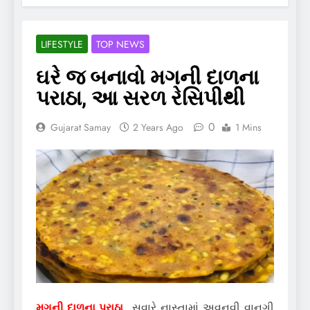
LIFESTYLE
TOP NEWS
ઘરે જ બનાવો મગની દાળના
પરાઠા, આ સરળ રેસિપીથી
0
Gujarat Samay
2 Years Ago
1 Mins
મગની દાળના પરાઠા
સવારે નાસ્તામાં અવનવી વાનગી