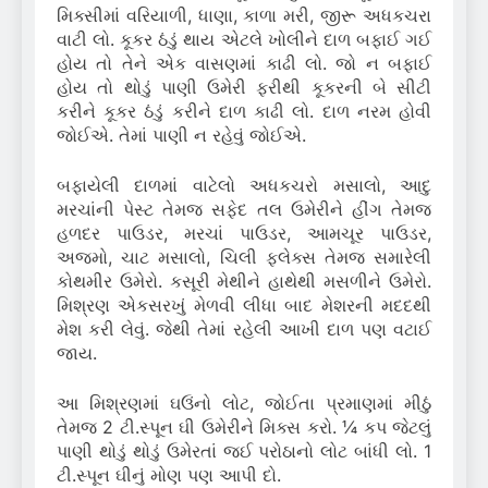
મિક્સીમાં વરિયાળી, ધાણા, કાળા મરી, જીરૂ અધકચરા
વાટી લો. કૂકર ઠંડું થાય એટલે ખોલીને દાળ બફાઈ ગઈ
હોય તો તેને એક વાસણમાં કાઢી લો. જો ન બફાઈ
હોય તો થોડું પાણી ઉમેરી ફરીથી કૂકરની બે સીટી
કરીને કૂકર ઠંડું કરીને દાળ કાઢી લો. દાળ નરમ હોવી
જોઈએ. તેમાં પાણી ન રહેવું જોઈએ.
બફાયેલી દાળમાં વાટેલો અધકચરો મસાલો, આદુ
મરચાંની પેસ્ટ તેમજ સફેદ તલ ઉમેરીને હીંગ તેમજ
હળદર પાઉડર, મરચાં પાઉડર, આમચૂર પાઉડર,
અજમો, ચાટ મસાલો, ચિલી ફ્લેક્સ તેમજ સમારેલી
કોથમીર ઉમેરો. કસૂરી મેથીને હાથેથી મસળીને ઉમેરો.
મિશ્રણ એકસરખું મેળવી લીધા બાદ મેશરની મદદથી
મેશ કરી લેવું. જેથી તેમાં રહેલી આખી દાળ પણ વટાઈ
જાય.
આ મિશ્રણમાં ઘઉંનો લોટ, જોઈતા પ્રમાણમાં મીઠું
તેમજ 2 ટી.સ્પૂન ઘી ઉમેરીને મિક્સ કરો. ¼ કપ જેટલું
પાણી થોડું થોડું ઉમેરતાં જઈ પરોઠાનો લોટ બાંધી લો. 1
ટી.સ્પૂન ઘીનું મોણ પણ આપી દો.