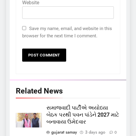
Website
Save my name, email, and website in this
browser for the next time I comment.
5
કોડીનારના છારા દરિયાકાંઠે પાંચ
કિશોરો ડૂબ્યા, 3નો બચાવ, 2
Related News
લાપતા
GUJARAT
TOP NEWS
સમાજવાદી પાર્ટીએ અયોધ્યા
6
બેઠક પરથી પવન પાંડેને 2027 માટે
પાસપોર્ટ વેરિફિકેશન માટે હવે
બનાવાયા ઉમેદવાર
પોલીસ સ્ટેશનના ધક્કામાંથી
મુક્તિ,ગુજરાતમાં વેરિફિકેશન
GUJARAT
TOP NEWS
gujarat samay
3 days ago
0