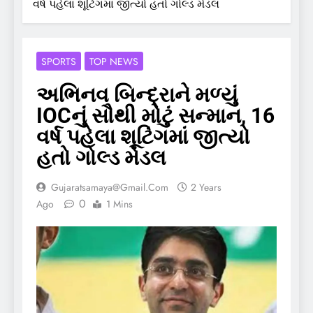
વર્ષ પહેલા શૂટિંગમાં જીત્યો હતો ગોલ્ડ મેડલ
SPORTS
TOP NEWS
અભિનવ બિન્દ્રાને મળ્યું
IOCનું સૌથી મોટું સન્માન, 16
વર્ષ પહેલા શૂટિંગમાં જીત્યો
હતો ગોલ્ડ મેડલ
Gujaratsamaya@gmail.com
2 Years
0
Ago
1 Mins