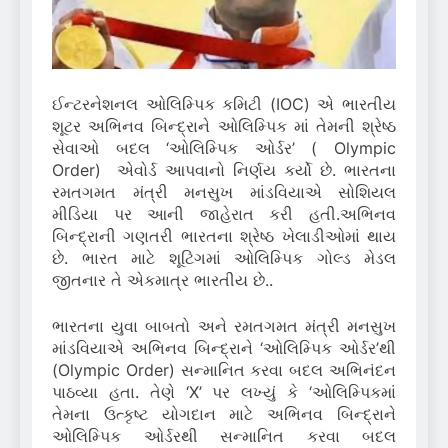
ઈન્ટરનેશનલ ઓલિમ્પિક કમિટી (IOC) એ ભારતીય
શૂટર અભિનવ બિન્દ્રાને ઓલિમ્પિક માં તેમની શ્રેષ્ઠ
સેવાઓ બદલ ‘ઓલિમ્પિક ઓર્ડર’ ( Olympic
Order) એવોર્ડ આપવાનો નિર્ણય કર્યો છે. ભારતના
રમતગમત મંત્રી મનસુખ માંડવિયાએ સોશિયલ
મીડિયા પર આની જાહેરાત કરી હતી.અભિનવ
બિન્દ્રાની ગણતરી ભારતના શ્રેષ્ઠ ખેલાડીઓમાં થાય
છે. ભારત માટે શૂટિંગમાં ઓલિમ્પિક ગોલ્ડ મેડલ
જીતનાર તે એકમાત્ર ભારતીય છે..
ભારતના યુવા બાબતો અને રમતગમત મંત્રી મનસુખ
માંડવિયાએ અભિનવ બિન્દ્રાને ‘ઓલિમ્પિક ઓર્ડર’થી
(Olympic Order) સન્માનિત કરવા બદલ અભિનંદન
પાઠવ્યા હતા. તેણે ‘X’ પર લખ્યું કે ‘ઓલિમ્પિકમાં
તેમના ઉત્કૃષ્ટ યોગદાન માટે અભિનવ બિન્દ્રાને
ઓલિમ્પિક ઓર્ડરથી સન્માનિત કરવા બદલ