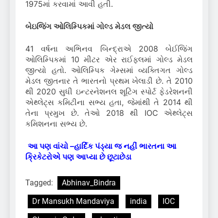
1975માં કરવામાં આવી હતી.
બેઇજિંગ ઓલિમ્પિકમાં ગોલ્ડ મેડલ જીત્યો
41 વર્ષના અભિનવ બિન્દ્રાએ 2008 બેઈજિંગ
ઓલિમ્પિકમાં 10 મીટર એર રાઈફલમાં ગોલ્ડ મેડલ
જીત્યો હતો. ઓલિમ્પિક ગેમ્સમાં વ્યક્તિગત ગોલ્ડ
મેડલ જીતનાર તે ભારતનો પ્રથમ ખેલાડી છે. તે 2010
થી 2020 સુધી ઇન્ટરનેશનલ શૂટિંગ સ્પોર્ટ ફેડરેશનની
એથ્લેટ્સ કમિટીના સભ્ય હતા, જેમાંથી તે 2014 થી
તેના પ્રમુખ છે. તેઓ 2018 થી IOC એથ્લેટ્સ
કમિશનના સભ્ય છે.
આ પણ વાંચો –
હાર્દિક પંડ્યા જ નહીં ભારતના આ
ક્રિકેટરોએ પણ આપ્યા છે છૂટાછેડા
Tagged:
Abhinav_Bindra
Dr Mansukh Mandaviya
india
IOC