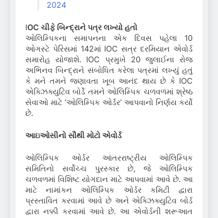
2024
I
OC ચીફે બિન્દ્રાને પત્ર લખ્યો હતો
ઓલિમ્પિકના સમાપનના એક દિવસ પહેલા 10
ઓગસ્ટે પેરિસમાં 142માં IOC સત્ર દરમિયાન એવોર્ડ
સમારોહ યોજાશે. IOC પ્રમુખે 20 જુલાઈના રોજ
અભિનવ બિન્દ્રાને સંબોધિત કરેલા પત્રમાં લખ્યું હતું
કે મને તમને જણાવતા ખૂબ આનંદ થાય છે કે IOC
એક્ઝિક્યુટિવ બોર્ડે તમને ઓલિમ્પિક ચળવળમાં શ્રેષ્ઠ
સેવાઓ માટે ‘ઓલિમ્પિક ઓર્ડર’ આપવાનો નિર્ણય કર્યો
છે.
આઇઓસીનો સૌથી મોટો એવોર્ડ
ઓલિમ્પિક ઓર્ડર આંતરરાષ્ટ્રીય ઓલિમ્પિક
સમિતિનો સર્વોચ્ચ પુરસ્કાર છે, જે ઓલિમ્પિક
ચળવળમાં વિશિષ્ટ યોગદાન માટે આપવામાં આવે છે. આ
માટે નામાંકન ઓલિમ્પિક ઓર્ડર કમિટી દ્વારા
પ્રસ્તાવિત કરવામાં આવે છે અને એક્ઝિક્યુટિવ બોર્ડ
દ્વારા નક્કી કરવામાં આવે છે. આ એવોર્ડની શરૂઆત