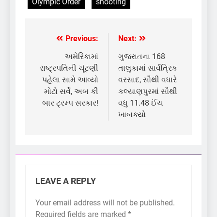
Olympic Order
shooting
Previous:
Next:
Post
navigation
અમેરિકામાં
ગુજરાતના 168
રાષ્ટ્રપતિની ચૂંટણી
તાલુકામાં સાર્વત્રિક
પહેલા સામે આવ્યો
વરસાદ, સૌથી વધારે
મોટો સર્વે, અબ કી
કલ્યાણપુરમાં સૌથી
બાર ટ્રમ્પ સરકાર!
વધુ 11.48 ઈંચ
ખાબક્યો
LEAVE A REPLY
Your email address will not be published.
Required fields are marked
*