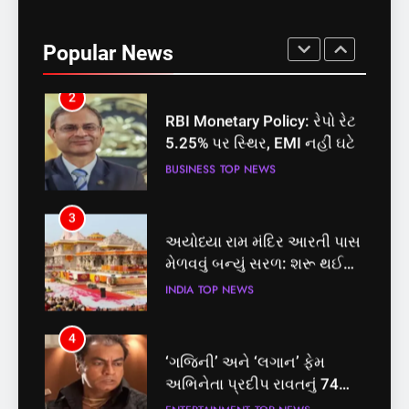
RBI Monetary Policy: રેપો રેટ
5.25% પર સ્થિર, EMI નહીં ઘટે
Popular News
BUSINESS
TOP NEWS
3
અયોધ્યા રામ મંદિર આરતી પાસ
મેળવવું બન્યું સરળ: શરૂ થઈ
તત્કાલ સુવિધા, જાણો સંપૂર્ણ
INDIA
TOP NEWS
પ્રક્રિયા
4
‘ગજિની’ અને ‘લગાન’ ફેમ
અભિનેતા પ્રદીપ રાવતનું 74
વર્ષની વયે નિધન, બ્લડ કેન્સર
ENTERTAINMENT
TOP NEWS
સામે હારી ગયા જંગ
5
કોડીનારના છારા દરિયાકાંઠે પાંચ
કિશોરો ડૂબ્યા, 3નો બચાવ, 2