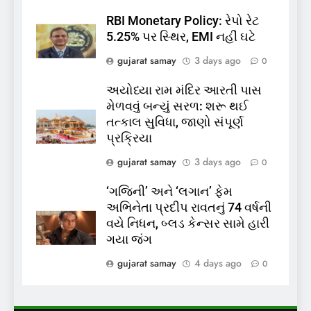
પ્રક્રિયા બની સરળ
RBI Monetary Policy: રેપો રેટ
7
5.25% પર સ્થિર, EMI નહીં ઘટે
રાજ્યસભામાં ‘જન્મ અને મૃત્યુ
gujarat samay
3 days ago
0
નોંધણી બિલ2026’ ધ્વનિમતથી
પાસ, વિપક્ષનો ઉગ્ર હોબાળો
INDIA
TOP NEWS
અયોધ્યા રામ મંદિર આરતી પાસ
મેળવવું બન્યું સરળ: શરૂ થઈ
8
તત્કાલ સુવિધા, જાણો સંપૂર્ણ
શું તમારું મધ કે ઘી ખરેખર શુદ્ધ
પ્રક્રિયા
છે? FSSAIએ ડાબરના દાવાઓની
gujarat samay
3 days ago
0
પોલ ખોલી, મૂક્યો પ્રતિબંધ
INDIA
TOP NEWS
‘ગજિની’ અને ‘લગાન’ ફેમ
અભિનેતા પ્રદીપ રાવતનું 74 વર્ષની
1
વયે નિધન, બ્લડ કેન્સર સામે હારી
સમાજવાદી પાર્ટીએ અયોધ્યા
ગયા જંગ
બેઠક પરથી પવન પાંડેને 2027
માટે બનાવાયા ઉમેદવાર
gujarat samay
4 days ago
0
INDIA
TOP NEWS
2