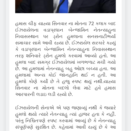
હમાસ ચીફ યાહ્યા સિનવાર ના મોતના 72 કલાક બાદ
ઈઝરાયેલના વડાપ્રધાન બેન્જામિન નેતન્યાહુના
નિવાસસ્થાન પર ડ્રોન હુમલાના સનસનાટીભર્યા
સમાચાર સામે આવી રહ્યા છે. ઈઝરાયેલ સરકારે કહ્યું
કે વડાપ્રધાન બેન્જામિન નેતન્યાહુના નિવાસસ્થાન
તરફ શનિવારે ડ્રોન હુમલો કરવામાં આવ્યો હતો. આ
હુમલા બાદ સમગ્ર ઈઝરાયેલમાં ખળભળાટ મચી ગયો
છે. આ હુમલામાં નેતન્યાહુ બહુ ઓછા બચ્યા હતા. આ
હુમલામાં અન્ય કોઈ જાનહાનિ થઈ ન હતી. આ
હુમલો કોણે કર્યો છે તે હજુ સ્પષ્ટ થયું નથી.યાહ્યા
સિનવાર ના મોતના બદલો લેવા માટે હવે હમાસ
આરપારની લડાઇ લડી રહ્યો છે.
ઈઝરાયેલની સેનાએ એ પણ જણાવ્યું નથી કે જ્યારે
હુમલો થયો ત્યારે નેતન્યાહુ ત્યાં હાજર હતા કે નહીં.
પરંતુ નિશ્ચિતપણે સ્પષ્ટ કરવામાં આવ્યું છે કે નેતન્યાહુ
સંપૂર્ણપણે સુરક્ષિત છે. કહેવામાં આવી રહ્યું છે કે આ