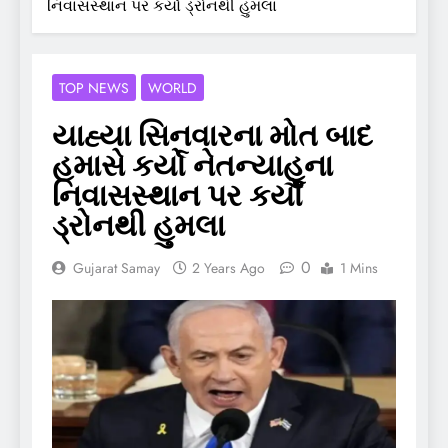
નિવાસસ્થાન પર કર્યો ડ્રોનથી હુમલા
TOP NEWS
WORLD
યાહ્યા સિનવારના મોત બાદ
હમાસે કર્યો નેતન્યાહુના
નિવાસસ્થાન પર કર્યો
ડ્રોનથી હુમલા
0
Gujarat Samay
2 Years Ago
1 Mins