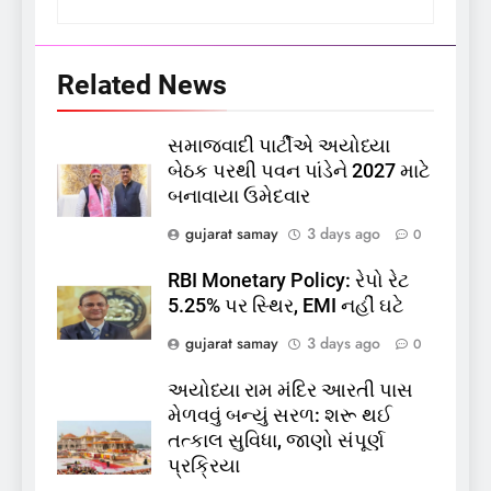
Related News
સમાજવાદી પાર્ટીએ અયોધ્યા
5
બેઠક પરથી પવન પાંડેને 2027 માટે
કોડીનારના છારા દરિયાકાંઠે પાંચ
બનાવાયા ઉમેદવાર
કિશોરો ડૂબ્યા, 3નો બચાવ, 2
લાપતા
GUJARAT
TOP NEWS
gujarat samay
3 days ago
0
RBI Monetary Policy: રેપો રેટ
6
5.25% પર સ્થિર, EMI નહીં ઘટે
પાસપોર્ટ વેરિફિકેશન માટે હવે
gujarat samay
3 days ago
0
પોલીસ સ્ટેશનના ધક્કામાંથી
મુક્તિ,ગુજરાતમાં વેરિફિકેશન
GUJARAT
TOP NEWS
અયોધ્યા રામ મંદિર આરતી પાસ
પ્રક્રિયા બની સરળ
મેળવવું બન્યું સરળ: શરૂ થઈ
7
તત્કાલ સુવિધા, જાણો સંપૂર્ણ
રાજ્યસભામાં ‘જન્મ અને મૃત્યુ
પ્રક્રિયા
નોંધણી બિલ2026’ ધ્વનિમતથી