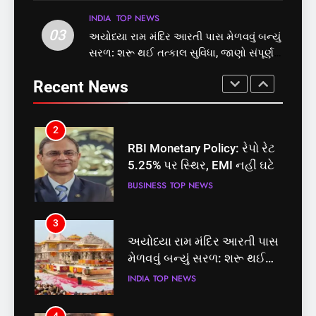
INDIA
TOP NEWS
INDIA
TOP NEWS
03
અયોધ્યા રામ મંદિર આરતી પાસ મેળવવું બન્યું
1
2
સરળ: શરૂ થઈ તત્કાલ સુવિધા, જાણો સંપૂર્ણ
સમાજવાદી પાર્ટીએ અયોધ્યા
RBI Monetary Policy: રેપો રેટ
પ્રક્રિયા
બેઠક પરથી પવન પાંડેને 2027
5.25% પર સ્થિર, EMI નહીં ઘટે
Recent News
માટે બનાવાયા ઉમેદવાર
INDIA
TOP NEWS
BUSINESS
TOP NEWS
2
3
RBI Monetary Policy: રેપો રેટ
અયોધ્યા રામ મંદિર આરતી પાસ
5.25% પર સ્થિર, EMI નહીં ઘટે
મેળવવું બન્યું સરળ: શરૂ થઈ
તત્કાલ સુવિધા, જાણો સંપૂર્ણ
BUSINESS
TOP NEWS
INDIA
TOP NEWS
પ્રક્રિયા
3
4
અયોધ્યા રામ મંદિર આરતી પાસ
‘ગજિની’ અને ‘લગાન’ ફેમ
મેળવવું બન્યું સરળ: શરૂ થઈ
અભિનેતા પ્રદીપ રાવતનું 74
તત્કાલ સુવિધા, જાણો સંપૂર્ણ
વર્ષની વયે નિધન, બ્લડ કેન્સર
INDIA
TOP NEWS
ENTERTAINMENT
TOP NEWS
પ્રક્રિયા
સામે હારી ગયા જંગ