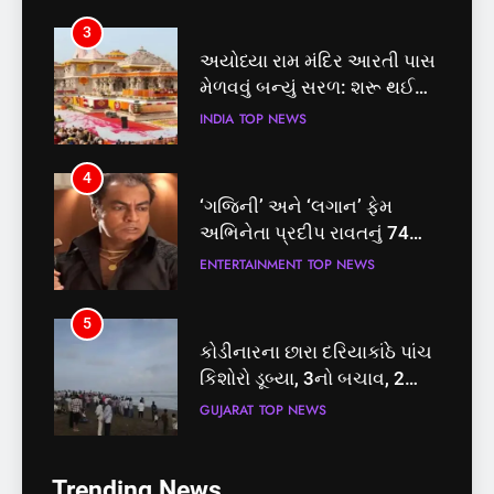
3
અયોધ્યા રામ મંદિર આરતી પાસ
મેળવવું બન્યું સરળ: શરૂ થઈ
તત્કાલ સુવિધા, જાણો સંપૂર્ણ
INDIA
TOP NEWS
પ્રક્રિયા
4
‘ગજિની’ અને ‘લગાન’ ફેમ
અભિનેતા પ્રદીપ રાવતનું 74
વર્ષની વયે નિધન, બ્લડ કેન્સર
ENTERTAINMENT
TOP NEWS
સામે હારી ગયા જંગ
5
કોડીનારના છારા દરિયાકાંઠે પાંચ
કિશોરો ડૂબ્યા, 3નો બચાવ, 2
લાપતા
GUJARAT
TOP NEWS
5
6
Trending News
કોડીનારના છારા દરિયાકાંઠે પાંચ