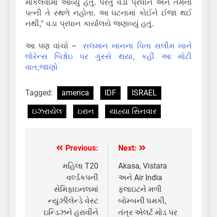
મોકલવામાં આવ્યું હતું. પરંતુ વડા પ્રધાન અને તેમના
પત્ની તે સ્થળે નહોતા. આ ઘટનામાં કોઈને ઈજા થઈ
નથી,” વડા પ્રધાન કાર્યાલયે જણાવ્યું હતું.
આ પણ વાંચો –
સલમાન ખાનના પિતા સલીમ ખાને
લોરેન્સ બિશ્નોઇ પર ગુસ્સે થયા, કહી આ મોટી
વાત,જાણો
Tagged:
america
IDF
ISRAEL
ઇઝરાયેલ
ઇરાન
યાહ્યા સિનવાર
Previous:
Next:
Post
navigation
મહિલા T20
Akasa, Vistara
વર્લ્ડકપની
અને Air India
સેમિફાઇનલમાં
ફલાઇટને મળી
ન્યુઝીલેન્ડે વેસ્ટ
બોમ્બની ધમકી,
ઇન્ડિઝને હરાવીને
તંત્ર એલર્ટ મોડ પર