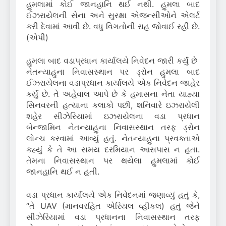
હુમલામાં કોઈ જાનહાનિ થઈ નથી. હુમલા બાદ
ઈઝરાયેલની સેના અને સુરક્ષા એજન્સીઓને એલર્ટ
કરી દેવામાં આવી છે. વધુ વિગતોની રાહ જોવાઈ રહી છે.
(એપી)
હુમલા બાદ વડાપ્રધાન કાર્યાલયે નિવેદન જારી કર્યું છે
નેતન્યાહુના નિવાસસ્થાન પર ડ્રોન હુમલા બાદ
ઈઝરાયેલના વડાપ્રધાન કાર્યાલયે એક નિવેદન જાહેર
કર્યું છે. તે અહેવાલ આપે છે કે હમાસના નેતા યાહ્યા
સિનવરની હત્યાના કલાકો પછી, શનિવારે ઇઝરાયેલી
શહેર સીઝેરિયામાં ઇઝરાયેલના વડા પ્રધાન
બેન્જામિન નેતન્યાહુના નિવાસસ્થાન તરફ ડ્રોન
લોન્ચ કરવામાં આવ્યું હતું. નેતન્યાહુના પ્રવક્તાએ
કહ્યું કે તે આ સમય દરમિયાન આસપાસ ન હતા.
તેમના નિવાસસ્થાન પર થયેલા હુમલામાં કોઈ
જાનહાનિ થઈ ન હતી.
વડા પ્રધાન કાર્યાલયે એક નિવેદનમાં જણાવ્યું હતું કે,
“તે UAV (માનવરહિત એરિયલ વ્હીકલ) હતું જેને
સીઝેરિયામાં વડા પ્રધાનના નિવાસસ્થાન તરફ