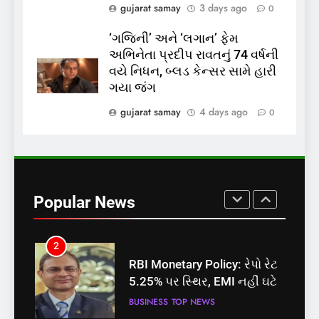
gujarat samay
3 days ago
0
પાસ, વિપક્ષનો ઉગ્ર હોબાળો
INDIA
TOP NEWS
‘ગજિની’ અને ‘લગાન’ ફેમ
અભિનેતા પ્રદીપ રાવતનું 74 વર્ષની
8
વયે નિધન, બ્લડ કેન્સર સામે હારી
શું તમારું મધ કે ઘી ખરેખર શુદ્ધ
ગયા જંગ
છે? FSSAIએ ડાબરના દાવાઓની
પોલ ખોલી, મૂક્યો પ્રતિબંધ
gujarat samay
4 days ago
0
INDIA
TOP NEWS
1
સમાજવાદી પાર્ટીએ અયોધ્યા
બેઠક પરથી પવન પાંડેને 2027
Popular News
માટે બનાવાયા ઉમેદવાર
INDIA
TOP NEWS
2
RBI Monetary Policy: રેપો રેટ
5.25% પર સ્થિર, EMI નહીં ઘટે
BUSINESS
TOP NEWS