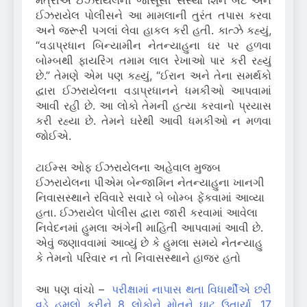
મંત્રીએ ઈઝરાયેલની જાસૂસી સંસ્થા શિન બેટ અને
ઈઝરાયેલ પોલીસને આ મામલાની તુરંત તપાસ કરવા
અને જરૂરી પગલાં લેવા હાકલ કરી હતી. કાત્ઝે કહ્યું,
“વડાપ્રધાન બિન્યામીન નેતન્યાહુના ઘર પર હળવા
બોમ્બથી ફાયરિંગ તમામ લાલ રેખાઓ પાર કરી રહ્યું
છે.” તેમણે એમ પણ કહ્યું, “ઈરાન અને તેના સમર્થકો
દ્વારા ઈઝરાયેલના વડાપ્રધાનને ધમકીઓ આપવામાં
આવી રહી છે. આ લોકો તેમની હત્યા કરવાનો પ્રયાસ
કરી રહ્યા છે. તેમને ઘરેથી આવી ધમકીઓ ન મળવા
જોઈએ.
ટાઈમ્સ ઓફ ઈઝરાયેલના અહેવાલ મુજબ
ઈઝરાયેલના પીએમ બેન્જામિન નેતન્યાહુના ખાનગી
નિવાસસ્થાને રવિવારે સવારે બે બોમ્બ ફેંકવામાં આવ્યા
હતા. ઈઝરાયેલ પોલીસ દ્વારા જારી કરવામાં આવેલા
નિવેદનમાં હુમલા અંગેની માહિતી આપવામાં આવી છે.
એવું જણાવવામાં આવ્યું છે કે હુમલા સમયે નેતન્યાહુ
કે તેમનો પરિવાર ન તો નિવાસસ્થાને હાજર હતો
આ પણ વાંચો –
પરીક્ષામાં નાપાસ થતા વિધાર્થીએ છરી
વડે હુમલો કરીને 8 લોકોને મોતને ઘાટ ઉતાર્યા, 17