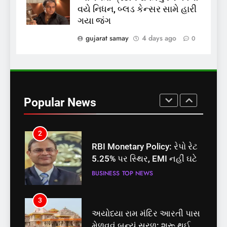
વયે નિધન, બ્લડ કેન્સર સામે હારી
શું તમારું મધ કે ઘી ખરેખર શુદ્ધ
ગયા જંગ
છે? FSSAIએ ડાબરના દાવાઓની
પોલ ખોલી, મૂક્યો પ્રતિબંધ
gujarat samay
4 days ago
0
INDIA
TOP NEWS
1
સમાજવાદી પાર્ટીએ અયોધ્યા
બેઠક પરથી પવન પાંડેને 2027
Popular News
માટે બનાવાયા ઉમેદવાર
INDIA
TOP NEWS
2
RBI Monetary Policy: રેપો રેટ
5.25% પર સ્થિર, EMI નહીં ઘટે
BUSINESS
TOP NEWS
3
અયોધ્યા રામ મંદિર આરતી પાસ
મેળવવું બન્યું સરળ: શરૂ થઈ