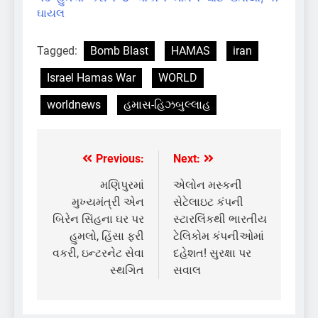
ઘાયલ
Tagged:
Bomb Blast
HAMAS
iran
Israel Hamas War
WORLD
worldnews
હમાસ-હિઝબુલ્લાહ
Previous:
Next:
Post
navigation
મણિપુરમાં
એલોન મસ્કની
મુખ્યમંત્રી એન
સેટેલાઇટ કંપની
બિરેન સિંહના ઘર પર
સ્ટારલિંકથી ભારતીય
હુમલો, હિંસા ફરી
ટેલિકોમ કંપનીઓમાં
વકરી, ઇન્ટરનેટ સેવા
દહેશત! સુરક્ષા પર
સ્થગિત
સવાલ