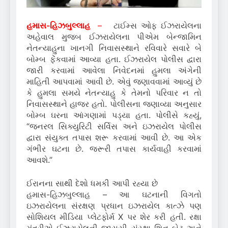
હમાસ-હિઝબુલ્લાહ
–
ટાઈમ્સ ઓફ ઈઝરાયેલના
અહેવાલ મુજબ ઈઝરાયેલના પીએમ બેન્જામિન
નેતન્યાહુના ખાનગી નિવાસસ્થાને રવિવારે સવારે બે
બોમ્બ ફેંકવામાં આવ્યા હતા. ઈઝરાયેલ પોલીસ દ્વારા
જારી કરવામાં આવેલા નિવેદનમાં હુમલા અંગેની
માહિતી આપવામાં આવી છે. એવું જણાવવામાં આવ્યું છે
કે હુમલા સમયે નેતન્યાહુ કે તેમનો પરિવાર ન તો
નિવાસસ્થાને હાજર હતો. પોલીસના જણાવ્યા અનુસાર
બોમ્બ ઘરના આંગણામાં પડ્યા હતા. પોલીસે કહ્યું,
“જનરલ સિક્યુરિટી સર્વિસ અને ઇઝરાયેલ પોલીસ
દ્વારા સંયુક્ત તપાસ શરૂ કરવામાં આવી છે. આ એક
ગંભીર ઘટના છે. જરૂરી તપાસ કાર્યવાહી કરવામાં
આવશે.”
ઈરાનના સાથી દેશો ધમકી આપી રહ્યા છે
હમાસ-હિઝબુલ્લાહ – આ ઘટનાની વિગતો
ઇઝરાયેલના સંરક્ષણ પ્રધાન ઇઝરાયેલ કાત્ઝે પણ
સોશિયલ મીડિયા પ્લેટફોર્મ X પર શેર કરી હતી. રક્ષા