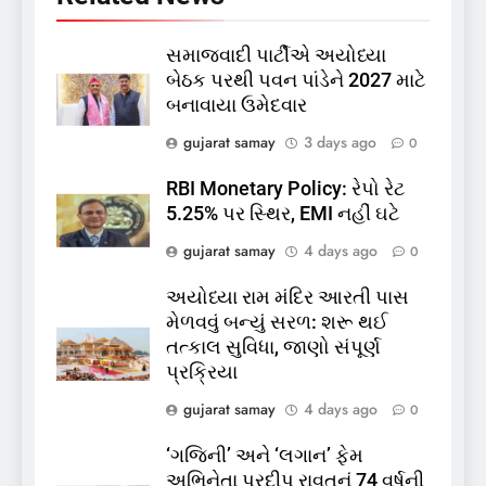
સમાજવાદી પાર્ટીએ અયોધ્યા
5
બેઠક પરથી પવન પાંડેને 2027 માટે
કોડીનારના છારા દરિયાકાંઠે પાંચ
બનાવાયા ઉમેદવાર
કિશોરો ડૂબ્યા, 3નો બચાવ, 2
લાપતા
GUJARAT
TOP NEWS
gujarat samay
3 days ago
0
RBI Monetary Policy: રેપો રેટ
6
5.25% પર સ્થિર, EMI નહીં ઘટે
પાસપોર્ટ વેરિફિકેશન માટે હવે
gujarat samay
4 days ago
0
પોલીસ સ્ટેશનના ધક્કામાંથી
મુક્તિ,ગુજરાતમાં વેરિફિકેશન
GUJARAT
TOP NEWS
અયોધ્યા રામ મંદિર આરતી પાસ
પ્રક્રિયા બની સરળ
મેળવવું બન્યું સરળ: શરૂ થઈ
7
તત્કાલ સુવિધા, જાણો સંપૂર્ણ
રાજ્યસભામાં ‘જન્મ અને મૃત્યુ
પ્રક્રિયા
નોંધણી બિલ2026’ ધ્વનિમતથી
gujarat samay
4 days ago
0
પાસ, વિપક્ષનો ઉગ્ર હોબાળો
INDIA
TOP NEWS
‘ગજિની’ અને ‘લગાન’ ફેમ
અભિનેતા પ્રદીપ રાવતનું 74 વર્ષની
8