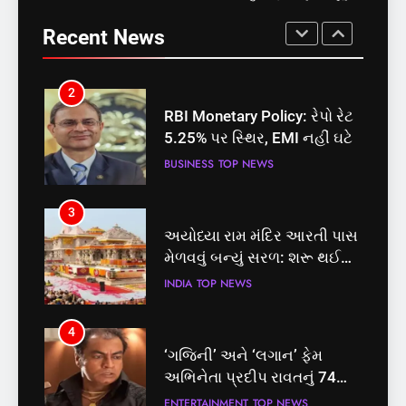
RBI Monetary Policy: રેપો રેટ
પ્રક્રિયા
બેઠક પરથી પવન પાંડેને 2027
5.25% પર સ્થિર, EMI નહીં ઘટે
Recent News
માટે બનાવાયા ઉમેદવાર
INDIA
TOP NEWS
BUSINESS
TOP NEWS
2
3
RBI Monetary Policy: રેપો રેટ
અયોધ્યા રામ મંદિર આરતી પાસ
5.25% પર સ્થિર, EMI નહીં ઘટે
મેળવવું બન્યું સરળ: શરૂ થઈ
તત્કાલ સુવિધા, જાણો સંપૂર્ણ
BUSINESS
TOP NEWS
INDIA
TOP NEWS
પ્રક્રિયા
3
4
અયોધ્યા રામ મંદિર આરતી પાસ
‘ગજિની’ અને ‘લગાન’ ફેમ
મેળવવું બન્યું સરળ: શરૂ થઈ
અભિનેતા પ્રદીપ રાવતનું 74
તત્કાલ સુવિધા, જાણો સંપૂર્ણ
વર્ષની વયે નિધન, બ્લડ કેન્સર
INDIA
TOP NEWS
ENTERTAINMENT
TOP NEWS
પ્રક્રિયા
સામે હારી ગયા જંગ
4
5
‘ગજિની’ અને ‘લગાન’ ફેમ
કોડીનારના છારા દરિયાકાંઠે પાંચ
અભિનેતા પ્રદીપ રાવતનું 74
કિશોરો ડૂબ્યા, 3નો બચાવ, 2
વર્ષની વયે નિધન, બ્લડ કેન્સર
લાપતા
ENTERTAINMENT
TOP NEWS