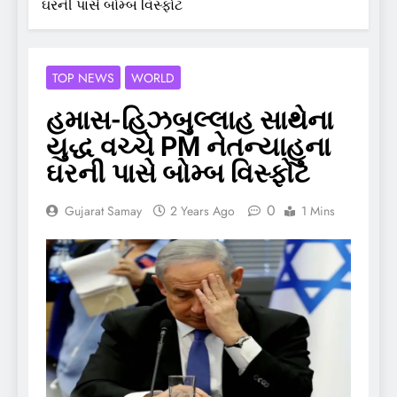
ઘરની પાસે બોમ્બ વિસ્ફોટ
TOP NEWS
WORLD
હમાસ-હિઝબુલ્લાહ સાથેના
યુદ્ધ વચ્ચે PM નેતન્યાહુના
ઘરની પાસે બોમ્બ વિસ્ફોટ
0
Gujarat Samay
2 Years Ago
1 Mins