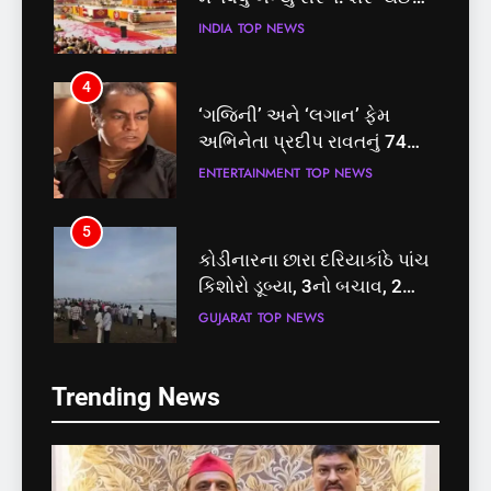
તત્કાલ સુવિધા, જાણો સંપૂર્ણ
INDIA
TOP NEWS
પ્રક્રિયા
4
‘ગજિની’ અને ‘લગાન’ ફેમ
અભિનેતા પ્રદીપ રાવતનું 74
વર્ષની વયે નિધન, બ્લડ કેન્સર
ENTERTAINMENT
TOP NEWS
સામે હારી ગયા જંગ
5
કોડીનારના છારા દરિયાકાંઠે પાંચ
કિશોરો ડૂબ્યા, 3નો બચાવ, 2
લાપતા
GUJARAT
TOP NEWS
5
6
Trending News
કોડીનારના છારા દરિયાકાંઠે પાંચ
પાસપોર્ટ વેરિફિકેશન માટે હવે
કિશોરો ડૂબ્યા, 3નો બચાવ, 2
પોલીસ સ્ટેશનના ધક્કામાંથી
લાપતા
મુક્તિ,ગુજરાતમાં વેરિફિકેશન
GUJARAT
TOP NEWS
GUJARAT
TOP NEWS
પ્રક્રિયા બની સરળ