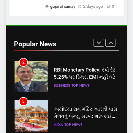
પોલ ખોલી, મૂક્યો પ્રતિબંધ
gujarat samay
2 days ago
0
INDIA
TOP NEWS
1
સમાજવાદી પાર્ટીએ અયોધ્યા
બેઠક પરથી પવન પાંડેને 2027
Popular News
માટે બનાવાયા ઉમેદવાર
INDIA
TOP NEWS
2
RBI Monetary Policy: રેપો રેટ
5.25% પર સ્થિર, EMI નહીં ઘટે
BUSINESS
TOP NEWS
3
અયોધ્યા રામ મંદિર આરતી પાસ
મેળવવું બન્યું સરળ: શરૂ થઈ
તત્કાલ સુવિધા, જાણો સંપૂર્ણ
INDIA
TOP NEWS
પ્રક્રિયા