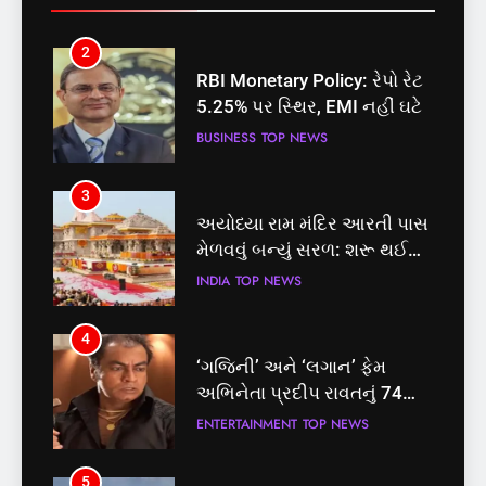
2
3
RBI Monetary Policy: રેપો રેટ
અયોધ્યા રામ મંદિર આરતી પાસ
5.25% પર સ્થિર, EMI નહીં ઘટે
મેળવવું બન્યું સરળ: શરૂ થઈ
તત્કાલ સુવિધા, જાણો સંપૂર્ણ
BUSINESS
TOP NEWS
INDIA
TOP NEWS
પ્રક્રિયા
3
4
અયોધ્યા રામ મંદિર આરતી પાસ
‘ગજિની’ અને ‘લગાન’ ફેમ
મેળવવું બન્યું સરળ: શરૂ થઈ
અભિનેતા પ્રદીપ રાવતનું 74
તત્કાલ સુવિધા, જાણો સંપૂર્ણ
વર્ષની વયે નિધન, બ્લડ કેન્સર
INDIA
TOP NEWS
ENTERTAINMENT
TOP NEWS
પ્રક્રિયા
સામે હારી ગયા જંગ
4
5
‘ગજિની’ અને ‘લગાન’ ફેમ
કોડીનારના છારા દરિયાકાંઠે પાંચ
અભિનેતા પ્રદીપ રાવતનું 74
કિશોરો ડૂબ્યા, 3નો બચાવ, 2
વર્ષની વયે નિધન, બ્લડ કેન્સર
લાપતા
ENTERTAINMENT
TOP NEWS
GUJARAT
TOP NEWS
સામે હારી ગયા જંગ
5