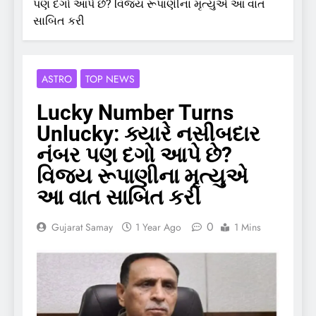
પણ દગો આપે છે? વિજય રૂપાણીના મૃત્યુએ આ વાત
સાબિત કરી
ASTRO
TOP NEWS
Lucky Number Turns
Unlucky: ક્યારે નસીબદાર
નંબર પણ દગો આપે છે?
વિજય રૂપાણીના મૃત્યુએ
આ વાત સાબિત કરી
0
Gujarat Samay
1 Year Ago
1 Mins