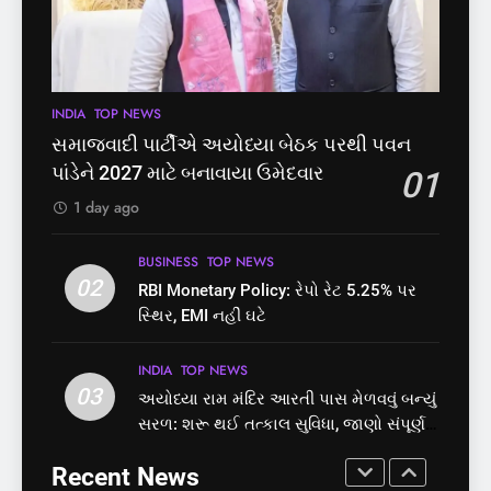
પોલીસ સ્ટેશનના ધક્કામાંથી
નોંધણી બિલ2026’ ધ્વનિમતથી
મુક્તિ,ગુજરાતમાં વેરિફિકેશન
પાસ, વિપક્ષનો ઉગ્ર હોબાળો
GUJARAT
TOP NEWS
INDIA
TOP NEWS
પ્રક્રિયા બની સરળ
7
INDIA
TOP NEWS
8
રાજ્યસભામાં ‘જન્મ અને મૃત્યુ
શું તમારું મધ કે ઘી ખરેખર શુદ્ધ
સમાજવાદી પાર્ટીએ અયોધ્યા બેઠક પરથી પવન
નોંધણી બિલ2026’ ધ્વનિમતથી
છે? FSSAIએ ડાબરના દાવાઓની
પાંડેને 2027 માટે બનાવાયા ઉમેદવાર
01
પાસ, વિપક્ષનો ઉગ્ર હોબાળો
પોલ ખોલી, મૂક્યો પ્રતિબંધ
INDIA
TOP NEWS
INDIA
TOP NEWS
1 day ago
8
1
BUSINESS
TOP NEWS
શું તમારું મધ કે ઘી ખરેખર શુદ્ધ
02
સમાજવાદી પાર્ટીએ અયોધ્યા
RBI Monetary Policy: રેપો રેટ 5.25% પર
છે? FSSAIએ ડાબરના દાવાઓની
બેઠક પરથી પવન પાંડેને 2027
સ્થિર, EMI નહીં ઘટે
પોલ ખોલી, મૂક્યો પ્રતિબંધ
માટે બનાવાયા ઉમેદવાર
INDIA
TOP NEWS
INDIA
TOP NEWS
INDIA
TOP NEWS
03
અયોધ્યા રામ મંદિર આરતી પાસ મેળવવું બન્યું
1
2
સરળ: શરૂ થઈ તત્કાલ સુવિધા, જાણો સંપૂર્ણ
સમાજવાદી પાર્ટીએ અયોધ્યા
RBI Monetary Policy: રેપો રેટ
પ્રક્રિયા
બેઠક પરથી પવન પાંડેને 2027
5.25% પર સ્થિર, EMI નહીં ઘટે
Recent News
માટે બનાવાયા ઉમેદવાર
INDIA
TOP NEWS
BUSINESS
TOP NEWS