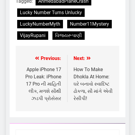
Tagged:
AhmedabadPlaneCrash
Lucky Number Turns Unlucky
LuckyNumberMyth
Number11Mystery
VijayRupani
વિજયરૂપાણી
Previous:
Next:
Post
navigation
Apple iPhone 17
How To Make
Pro Leak: iPhone
Dhokla At Home:
17 Pro ની માહિતી
ઘરે બનાવો સ્વાદિષ્ટ
લીક, મળશે સૌથી
ઢોકળા, સૌ માંગે એવી
ઝડપી પ્રોસેસર
રેસીપી!