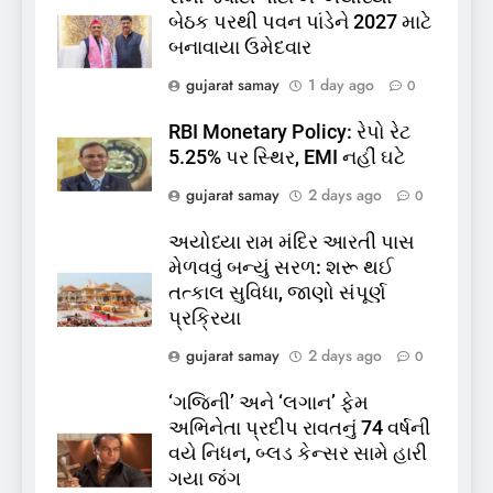
બેઠક પરથી પવન પાંડેને 2027 માટે
કોડીનારના છારા દરિયાકાંઠે પાંચ
બનાવાયા ઉમેદવાર
કિશોરો ડૂબ્યા, 3નો બચાવ, 2
લાપતા
GUJARAT
TOP NEWS
gujarat samay
1 day ago
0
RBI Monetary Policy: રેપો રેટ
6
5.25% પર સ્થિર, EMI નહીં ઘટે
પાસપોર્ટ વેરિફિકેશન માટે હવે
gujarat samay
2 days ago
0
પોલીસ સ્ટેશનના ધક્કામાંથી
મુક્તિ,ગુજરાતમાં વેરિફિકેશન
GUJARAT
TOP NEWS
અયોધ્યા રામ મંદિર આરતી પાસ
પ્રક્રિયા બની સરળ
મેળવવું બન્યું સરળ: શરૂ થઈ
7
તત્કાલ સુવિધા, જાણો સંપૂર્ણ
રાજ્યસભામાં ‘જન્મ અને મૃત્યુ
પ્રક્રિયા
નોંધણી બિલ2026’ ધ્વનિમતથી
gujarat samay
2 days ago
0
પાસ, વિપક્ષનો ઉગ્ર હોબાળો
INDIA
TOP NEWS
‘ગજિની’ અને ‘લગાન’ ફેમ
અભિનેતા પ્રદીપ રાવતનું 74 વર્ષની
8
વયે નિધન, બ્લડ કેન્સર સામે હારી
શું તમારું મધ કે ઘી ખરેખર શુદ્ધ
ગયા જંગ
છે? FSSAIએ ડાબરના દાવાઓની