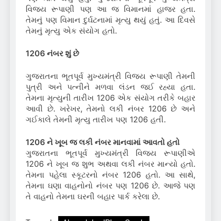
વિજય રૂપાણી પણ આ જ વિમાનમાં હાજર હતા.
તેમનું પણ વિમાન દુર્ઘટનામાં મૃત્યુ થયું હતું. આ દિવસે
તેમનું મૃત્યુ એક સંયોગ હતો.
1206 નંબર શું છે
ગુજરાતના ભૂતપૂર્વ મુખ્યમંત્રી વિજય રૂપાણી તેમની
પુત્રી અને પત્નીને મળવા લંડન જઈ રહ્યા હતા.
તેમના મૃત્યુની તારીખ 1206 એક સંયોગ તરીકે બહાર
આવી છે. ખરેખર, તેમનો લકી નંબર 1206 છે અને
ગઈકાલે તેમની મૃત્યુ તારીખ પણ 1206 હતી.
1206 ને ખૂબ જ લકી નંબર માનવામાં આવતો હતો
ગુજરાતના ભૂતપૂર્વ મુખ્યમંત્રી વિજય રૂપાણીએ
1206 ને ખૂબ જ શુભ અથવા લકી નંબર માન્યો હતો.
તેમના પહેલા સ્કૂટરનો નંબર 1206 હતો. આ સાથે,
તેમના ઘણા વાહનોનો નંબર પણ 1206 છે. આજે પણ
તે વાહનો તેમના ઘરની બહાર પાર્ક કરેલા છે.