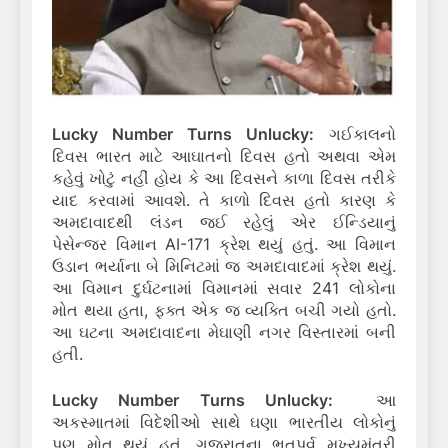
Lucky Number Turns Unlucky:
ગઈકાલનો
દિવસ ભારત માટે આઘાતનો દિવસ હતો અથવા એમ
કહેવું ખોટું નહીં હોય કે આ દિવસને કાળા દિવસ તરીકે
યાદ કરવામાં આવશે. તે કાળો દિવસ હતો કારણ કે
અમદાવાદથી લંડન જઈ રહેલું એર ઈન્ડિયાનું
પેસેન્જર વિમાન AI-171 ક્રેશ થયું હતું. આ વિમાન
ઉડાન ભર્યાના બે મિનિટમાં જ અમદાવાદમાં ક્રેશ થયું.
આ વિમાન દુર્ઘટનામાં વિમાનમાં સવાર 241 લોકોના
મોત થયા હતા, ફક્ત એક જ વ્યક્તિ બચી ગયો હતો.
આ ઘટના અમદાવાદના મેઘાણી નગર વિસ્તારમાં બની
હતી.
Lucky Number Turns Unlucky:
આ
અકસ્માતમાં વિદેશીઓ સાથે ઘણા ભારતીય લોકોનું
પણ મોત થયું હતું. ગુજરાતના ભૂતપૂર્વ મુખ્યમંત્રી