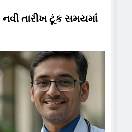
ય, નવી તારીખ ટૂંક સમયમાં