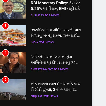
RBI Monetary Policy: રેપો રેટ
5.25% પર સ્થિર, EMI નહીં ઘટે
BUSINESS
TOP NEWS
3
અયોધ્યા રામ મંદિર આરતી પાસ
મેળવવું બન્યું સરળ: શરૂ થઈ
તત્કાલ સુવિધા, જાણો સંપૂર્ણ
INDIA
TOP NEWS
પ્રક્રિયા
4
‘ગજિની’ અને ‘લગાન’ ફેમ
અભિનેતા પ્રદીપ રાવતનું 74
વર્ષની વયે નિધન, બ્લડ કેન્સર
ENTERTAINMENT
TOP NEWS
સામે હારી ગયા જંગ
5
કોડીનારના છારા દરિયાકાંઠે પાંચ
કિશોરો ડૂબ્યા, 3નો બચાવ, 2
લાપતા
GUJARAT
TOP NEWS