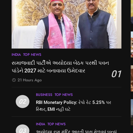
INDIA
TOP NEWS
સમાજવાદી પાર્ટીએ અયોધ્યા બેઠક પરથી પવન
પાંડેને 2027 માટે બનાવાયા ઉમેદવાર
01
21 Hours Ago
BUSINESS
TOP NEWS
02
RBI Monetary Policy: રેપો રેટ 5.25% પર
સ્થિર, EMI નહીં ઘટે
INDIA
TOP NEWS
03
અયોધ્યા રામ મંદિર આરતી પાસ મેળવવું બન્યું