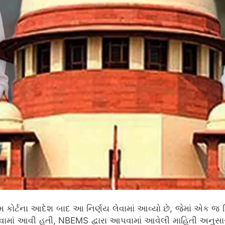
મ કોર્ટના આદેશ બાદ આ નિર્ણય લેવામાં આવ્યો છે, જેમાં એક જ 
કરવામાં આવી હતી, NBEMS દ્વારા આપવામાં આવેલી માહિતી અનુસાર, 1