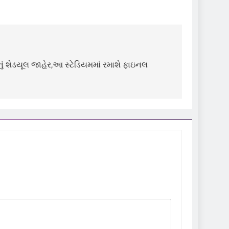
નું શેડયૂલ જાહેર,આ સ્ટેડિયમમાં રમાશે ફાઇનલ