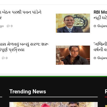
 બેઠક પરથી પવન પાંડેને
RBI Mon
ર
નહીં ઘટ
Gujar
Ago
0
ાસ મેળવવું બન્યું સરળ: શરૂ
‘ગજિની’
ૂર્ણ પ્રક્રિયા
વર્ષની 
?
Gujar
0
લ
Trending News