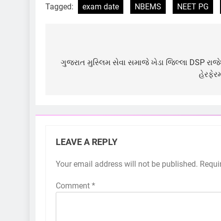
Tagged:
exam date
NBEMS
NEET PG
Post
navigation
ગુજરાત મુસ્લિમ સેવા સમાજે ખેડા જિલ્લા DSP રાજે
હેરફે
LEAVE A REPLY
Your email address will not be published.
Requi
Comment
*