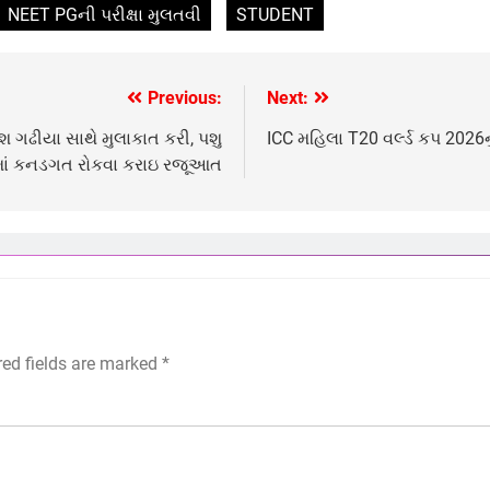
NEET PGની પરીક્ષા મુલતવી
STUDENT
Previous:
Next:
શ ગઢીયા સાથે મુલાકાત કરી, પશુ
ICC મહિલા T20 વર્લ્ડ કપ 2026
રમાં કનડગત રોકવા કરાઇ રજૂઆત
red fields are marked
*