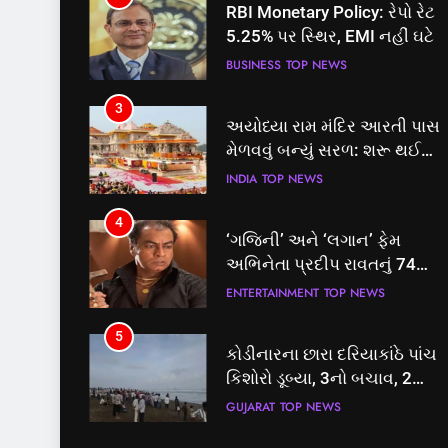
RBI Monetary Policy: રેપો રેટ
5.25% પર સ્થિર, EMI નહીં ઘટે
BUSINESS
TOP NEWS
3
અયોધ્યા રામ મંદિર આરતી પાસ
મેળવવું બન્યું સરળ: શરૂ થઈ
તત્કાલ સુવિધા, જાણો સંપૂર્ણ
INDIA
TOP NEWS
પ્રક્રિયા
4
‘ગજિની’ અને ‘લગાન’ ફેમ
અભિનેતા પ્રદીપ રાવતનું 74
વર્ષની વયે નિધન, બ્લડ કેન્સર
ENTERTAINMENT
TOP NEWS
સામે હારી ગયા જંગ
5
કોડીનારના છારા દરિયાકાંઠે પાંચ
કિશોરો ડૂબ્યા, 3નો બચાવ, 2
લાપતા
GUJARAT
TOP NEWS