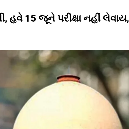
, હવે 15 જૂને પરીક્ષા નહીં લેવા