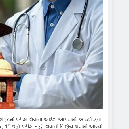
શિફ્ટમાં પરીક્ષા લેવાનો આદેશ આપવામાં આવ્યો હતો.
5 જૂને પરીક્ષા નહીં લેવાનો નિર્ણય લેવામાં આવ્યો