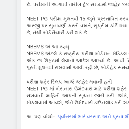
છે. પરીક્ષાની આગામી તારીખ ટૂંક સમયમાં જાહેર કર
NEET PG પરીક્ષા મુલતવી 15 જૂને પ્રસ્તાવિત કરવામા
અરજી પર સુનાવણી કરતી વખતે, સુપ્રીમ કોર્ટે ગયા શુ
છે, તેથી બોર્ડ તૈયારી કરી શકે છે.
NBEMS એ આ કહ્યું
NBEMS એટલે કે રાષ્ટ્રીય પરીક્ષા બોર્ડ ઇન મેડિકલ સા
એક જ શિફ્ટમાં લેવાનો આદેશ આપ્યો છે. આવી સ્થિત
પૂરતી મુલતવી રાખવામાં આવી રહી છે, બોર્ડ ટૂંક સમય
પરીક્ષા શહેર સ્લિપ આજે જાહેર થવાની હતી
NEET PG માં બેસનારા ઉમેદવારો માટે પરીક્ષા શહેર 
રાખવાની માહિતી આપતી સૂચના જારી કરી. જોકે, ઉ
મોકલવામાં આવશે, જેને ઉમેદવારો ડાઉનલોડ કરી શક
આ પણ વાંચો-
પૂર્વોત્તરમાં ભારે વરસાદ અને પૂરના 