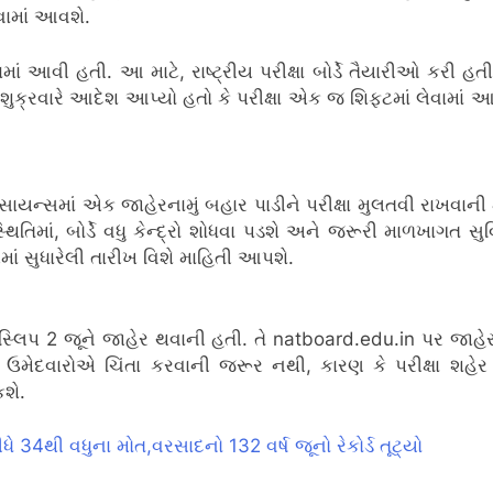
વામાં આવશે.
ં આવી હતી. આ માટે, રાષ્ટ્રીય પરીક્ષા બોર્ડે તૈયારીઓ કરી હતી,
ક્રવારે આદેશ આપ્યો હતો કે પરીક્ષા એક જ શિફ્ટમાં લેવામાં આવે.
યન્સમાં એક જાહેરનામું બહાર પાડીને પરીક્ષા મુલતવી રાખવાની માહિતી
િમાં, બોર્ડે વધુ કેન્દ્રો શોધવા પડશે અને જરૂરી માળખાગત સુ
માં સુધારેલી તારીખ વિશે માહિતી આપશે.
સ્લિપ 2 જૂને જાહેર થવાની હતી. તે natboard.edu.in પર જાહેર થવ
મેદવારોએ ચિંતા કરવાની જરૂર નથી, કારણ કે પરીક્ષા શહેર સ
શે.
લીધે 34થી વધુના મોત,વરસાદનો 132 વર્ષ જૂનો રેકોર્ડ તૂટ્યો