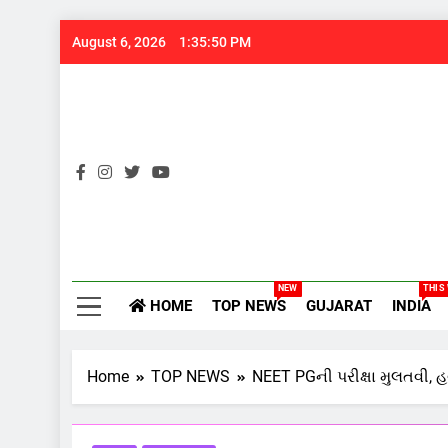
Skip
August 6, 2026
1:35:51 PM
to
content
Gujarats
NEW
THIS
HOME
TOP NEWS
GUJARAT
INDIA
Home
TOP NEWS
NEET PGની પરીક્ષા મુલતવી, હવ