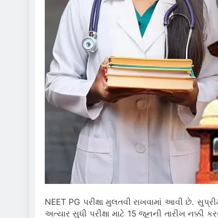
NEET PG પરીક્ષા મુલતવી રાખવામાં આવી છે. સુપ્રી
અત્યાર સુધી પરીક્ષા માટે 15 જૂનની તારીખ નક્કી 