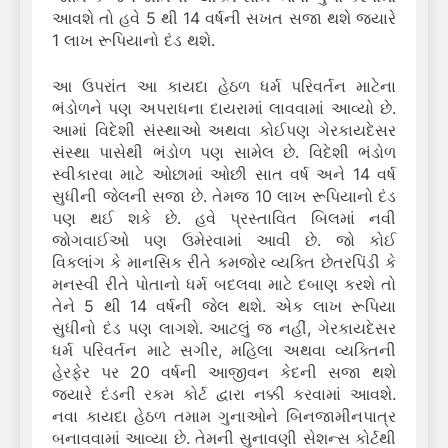
આવશે તો હવે 5 થી 14 વર્ષની સખત સજા થશે જ્યારે
1 લાખ રૂપિયાનો દંડ થશે.
આ ઉપરાંત આ કાયદા હેઠળ ધર્મ પરિવર્તન માટેના
ભંડોળને પણ અપરાધના દાયરામાં લાવવામાં આવ્યો છે.
આમાં વિદેશી સંસ્થાઓ અથવા કોઈપણ ગેરકાયદેસર
સંસ્થા પાસેથી ભંડોળ પણ સામેલ છે. વિદેશી ભંડોળ
સ્વીકારવા માટે ઓછામાં ઓછી સાત વર્ષ અને 14 વર્ષ
સુધીની જેલની સજા છે. તેમજ 10 લાખ રૂપિયાનો દંડ
પણ થઈ શકે છે. હવે પ્રસ્તાવિત બિલમાં નવી
જોગવાઈઓ પણ ઉમેરવામાં આવી છે. જો કોઈ
વિકલાંગ કે માનસિક રીતે કમજોર વ્યક્તિ છેતરપિંડી કે
મનસ્વી રીતે પોતાનો ધર્મ બદલવા માટે દબાણ કરશે તો
તેને 5 થી 14 વર્ષની જેલ થશે. એક લાખ રૂપિયા
સુધીનો દંડ પણ લાગશે. આટલું જ નહીં, ગેરકાયદેસર
ધર્મ પરિવર્તન માટે સગીર, મહિલા અથવા વ્યક્તિની
હેરફેર પર 20 વર્ષની આજીવન કેદની સજા થશે
જ્યારે દંડની રકમ કોર્ટ દ્વારા નક્કી કરવામાં આવશે.
નવા કાયદા હેઠળ તમામ ગુનાઓને બિનજામીનપાત્ર
બનાવવામાં આવ્યા છે. તેમની સુનાવણી સેશન્સ કોર્ટથી