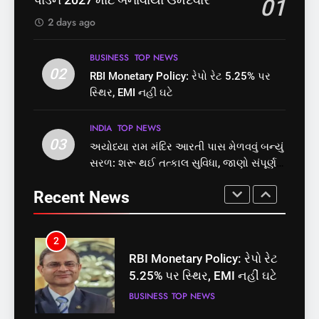
01
પાસ, વિપક્ષનો ઉગ્ર હોબાળો
પોલ ખોલી, મૂક્યો પ્રતિબંધ
INDIA
TOP NEWS
INDIA
TOP NEWS
2 days ago
8
1
BUSINESS
TOP NEWS
શું તમારું મધ કે ઘી ખરેખર શુદ્ધ
02
સમાજવાદી પાર્ટીએ અયોધ્યા
RBI Monetary Policy: રેપો રેટ 5.25% પર
છે? FSSAIએ ડાબરના દાવાઓની
બેઠક પરથી પવન પાંડેને 2027
સ્થિર, EMI નહીં ઘટે
પોલ ખોલી, મૂક્યો પ્રતિબંધ
માટે બનાવાયા ઉમેદવાર
INDIA
TOP NEWS
INDIA
TOP NEWS
INDIA
TOP NEWS
03
અયોધ્યા રામ મંદિર આરતી પાસ મેળવવું બન્યું
1
2
સરળ: શરૂ થઈ તત્કાલ સુવિધા, જાણો સંપૂર્ણ
સમાજવાદી પાર્ટીએ અયોધ્યા
RBI Monetary Policy: રેપો રેટ
પ્રક્રિયા
બેઠક પરથી પવન પાંડેને 2027
5.25% પર સ્થિર, EMI નહીં ઘટે
Recent News
માટે બનાવાયા ઉમેદવાર
INDIA
TOP NEWS
BUSINESS
TOP NEWS
2
3
RBI Monetary Policy: રેપો રેટ
અયોધ્યા રામ મંદિર આરતી પાસ
5.25% પર સ્થિર, EMI નહીં ઘટે
મેળવવું બન્યું સરળ: શરૂ થઈ
તત્કાલ સુવિધા, જાણો સંપૂર્ણ
BUSINESS
TOP NEWS
INDIA
TOP NEWS
પ્રક્રિયા