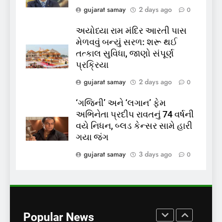
gujarat samay
2 days ago
0
પોલીસ સ્ટેશનના ધક્કામાંથી
મુક્તિ,ગુજરાતમાં વેરિફિકેશન
GUJARAT
TOP NEWS
અયોધ્યા રામ મંદિર આરતી પાસ
પ્રક્રિયા બની સરળ
મેળવવું બન્યું સરળ: શરૂ થઈ
7
તત્કાલ સુવિધા, જાણો સંપૂર્ણ
રાજ્યસભામાં ‘જન્મ અને મૃત્યુ
પ્રક્રિયા
નોંધણી બિલ2026’ ધ્વનિમતથી
gujarat samay
2 days ago
0
પાસ, વિપક્ષનો ઉગ્ર હોબાળો
INDIA
TOP NEWS
‘ગજિની’ અને ‘લગાન’ ફેમ
અભિનેતા પ્રદીપ રાવતનું 74 વર્ષની
8
વયે નિધન, બ્લડ કેન્સર સામે હારી
શું તમારું મધ કે ઘી ખરેખર શુદ્ધ
ગયા જંગ
છે? FSSAIએ ડાબરના દાવાઓની
પોલ ખોલી, મૂક્યો પ્રતિબંધ
gujarat samay
3 days ago
0
INDIA
TOP NEWS
1
સમાજવાદી પાર્ટીએ અયોધ્યા
બેઠક પરથી પવન પાંડેને 2027
Popular News
માટે બનાવાયા ઉમેદવાર
INDIA
TOP NEWS