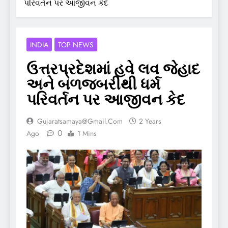
પરિવર્તન પર આજીવન કેદ
INDIA
TOP NEWS
ઉત્તરપ્રદેશમાં હવે લવ જેહાદ
અને બળજબરીથી ધર્મ
પરિવર્તન પર આજીવન કેદ
Gujaratsamaya@gmail.com
2 Years
0
Ago
1 Mins