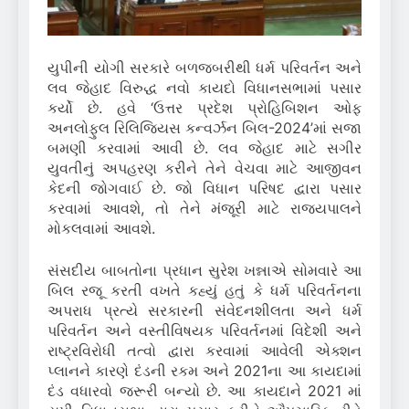
યુપીની યોગી સરકારે બળજબરીથી ધર્મ પરિવર્તન અને
લવ જેહાદ વિરુદ્ધ નવો કાયદો વિધાનસભામાં પસાર
કર્યો છે. હવે ‘ઉત્તર પ્રદેશ પ્રોહિબિશન ઓફ
અનલોફુલ રિલિજિયસ કન્વર્ઝન બિલ-2024’માં સજા
બમણી કરવામાં આવી છે. લવ જેહાદ માટે સગીર
યુવતીનું અપહરણ કરીને તેને વેચવા માટે આજીવન
કેદની જોગવાઈ છે. જો વિધાન પરિષદ દ્વારા પસાર
કરવામાં આવશે, તો તેને મંજૂરી માટે રાજ્યપાલને
મોકલવામાં આવશે.
સંસદીય બાબતોના પ્રધાન સુરેશ ખન્નાએ સોમવારે આ
બિલ રજૂ કરતી વખતે કહ્યું હતું કે ધર્મ પરિવર્તનના
અપરાધ પ્રત્યે સરકારની સંવેદનશીલતા અને ધર્મ
પરિવર્તન અને વસ્તીવિષયક પરિવર્તનમાં વિદેશી અને
રાષ્ટ્રવિરોધી તત્વો દ્વારા કરવામાં આવેલી એક્શન
પ્લાનને કારણે દંડની રકમ અને 2021ના આ કાયદામાં
દંડ વધારવો જરૂરી બન્યો છે. આ કાયદાને 2021 માં