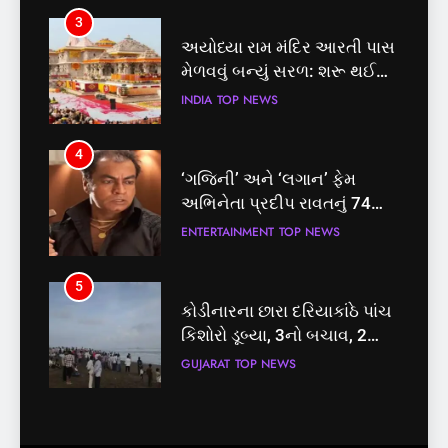
3
4
અયોધ્યા રામ મંદિર આરતી પાસ
‘ગજિની’ અને ‘લગાન’ ફેમ
મેળવવું બન્યું સરળ: શરૂ થઈ
અભિનેતા પ્રદીપ રાવતનું 74
તત્કાલ સુવિધા, જાણો સંપૂર્ણ
વર્ષની વયે નિધન, બ્લડ કેન્સર
INDIA
TOP NEWS
ENTERTAINMENT
TOP NEWS
પ્રક્રિયા
સામે હારી ગયા જંગ
4
5
‘ગજિની’ અને ‘લગાન’ ફેમ
કોડીનારના છારા દરિયાકાંઠે પાંચ
અભિનેતા પ્રદીપ રાવતનું 74
કિશોરો ડૂબ્યા, 3નો બચાવ, 2
વર્ષની વયે નિધન, બ્લડ કેન્સર
લાપતા
ENTERTAINMENT
TOP NEWS
GUJARAT
TOP NEWS
સામે હારી ગયા જંગ
5
6
કોડીનારના છારા દરિયાકાંઠે પાંચ
પાસપોર્ટ વેરિફિકેશન માટે હવે
કિશોરો ડૂબ્યા, 3નો બચાવ, 2
પોલીસ સ્ટેશનના ધક્કામાંથી
લાપતા
મુક્તિ,ગુજરાતમાં વેરિફિકેશન
GUJARAT
TOP NEWS
GUJARAT
TOP NEWS
પ્રક્રિયા બની સરળ
6
7
પાસપોર્ટ વેરિફિકેશન માટે હવે