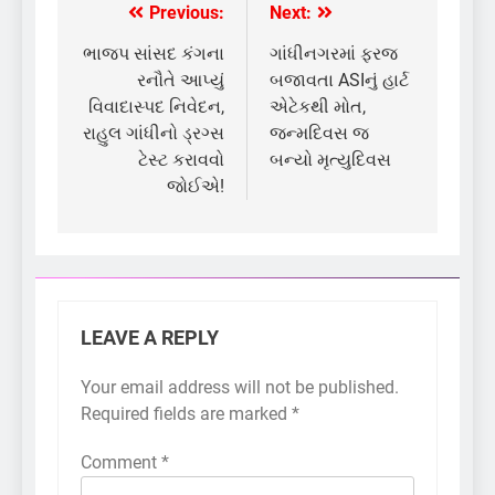
Previous:
Next:
Post
navigation
ભાજપ સાંસદ કંગના
ગાંધીનગરમાં ફરજ
રનૌતે આપ્યું
બજાવતા ASIનું હાર્ટ
વિવાદાસ્પદ નિવેદન,
એટેકથી મોત,
રાહુલ ગાંધીનો ડ્રગ્સ
જન્મદિવસ જ
ટેસ્ટ કરાવવો
બન્યો મૃત્યુદિવસ
જોઈએ!
LEAVE A REPLY
Your email address will not be published.
Required fields are marked
*
Comment
*