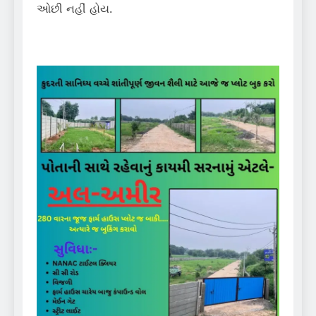
ઓછી નહીં હોય.