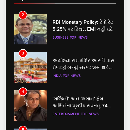
2
RBI Monetary Policy: રેપો રેટ
5.25% પર સ્થિર, EMI નહીં ઘટે
BUSINESS
TOP NEWS
3
અયોધ્યા રામ મંદિર આરતી પાસ
મેળવવું બન્યું સરળ: શરૂ થઈ
તત્કાલ સુવિધા, જાણો સંપૂર્ણ
INDIA
TOP NEWS
પ્રક્રિયા
4
‘ગજિની’ અને ‘લગાન’ ફેમ
અભિનેતા પ્રદીપ રાવતનું 74
વર્ષની વયે નિધન, બ્લડ કેન્સર
ENTERTAINMENT
TOP NEWS
સામે હારી ગયા જંગ
5