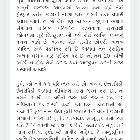
યુપી વિધાનસભા દ્વારા પસાર કરીને ઔપચારિક રીતે
કાનૂની દરજ્જો આપવામાં આવ્યો હતો. હવે તેમાં
ફેરફાર કરીને જેલની સજા અને દંડની રકમ વધારી
દેવામાં આવી છે. જે કોઈ પણ વ્યક્તિના જીવન અથવા
સંપત્તિને ધાર્મિક પરિવર્તન કરાવવાના ઈરાદાથી
જોખમમાં મૂકે છે. હુમલાઓ. જો કોઈ વ્યક્તિ લગ્નનું
વચન આપે છે અથવા કોઈ સગીર છોકરી અથવા
વ્યક્તિ સાથે ષડયંત્ર રચે છે અથવા તેને ટ્રાફિક
અથવા વેચવા માટે પ્રેરિત કરે છે, તો તેને 20 વર્ષથી
ઓછી ન હોય તેવી કેદ અથવા આજીવન કેદની સજા
કરવામાં આવશે.
હવે, જો તમે ધર્મ પરિવર્તન કરો છો અથવા છેતરપિંડી,
છેતરપિંડી અથવા કોક્સિંગ દ્વારા લગ્ન કરો છો, તો
તમને 3 થી 10 વર્ષની જેલ થશે જ્યારે 25,000
રૂપિયાનો દંડ ભરવો પડશે. અગાઉના કાયદામાં આ
રકમ 15 હજાર રૂપિયા હતી જ્યારે 1-5 વર્ષની જેલની
સજાની જોગવાઈ હતી. ગેરકાયદે સામૂહિક ધર્માંતરણ
માટે 7-14 વર્ષની જેલ થઈ શકે છે જ્યારે દંડ મહત્તમ 1
લાખ રૂપિયા હશે. જો સગીર, મહિલા કે અનુસૂચિત
જાતિ કે જનજાતિની વ્યક્તિ સામે આવો ગુનો કરવામાં