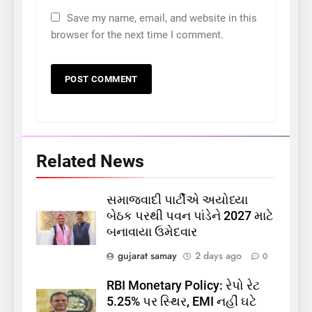
Save my name, email, and website in this
browser for the next time I comment.
Related News
સમાજવાદી પાર્ટીએ અયોધ્યા
5
બેઠક પરથી પવન પાંડેને 2027 માટે
કોડીનારના છારા દરિયાકાંઠે પાંચ
બનાવાયા ઉમેદવાર
કિશોરો ડૂબ્યા, 3નો બચાવ, 2
લાપતા
GUJARAT
TOP NEWS
gujarat samay
2 days ago
0
RBI Monetary Policy: રેપો રેટ
6
5.25% પર સ્થિર, EMI નહીં ઘટે
પાસપોર્ટ વેરિફિકેશન માટે હવે