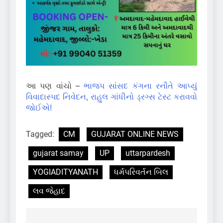
આ પણ વાંચો –
ભાજપ સાંસદ કંગના રનૌતે આપ્યું
વિવાદાસ્પદ નિવેદન, રાહુલ ગાંધીનો ડ્રગ્સ ટેસ્ટ કરાવવો
જોઈએ!
Tagged:
CM
GUJARAT ONLINE NEWS
gujarat samay
UP
uttarpardesh
YOGIADITYANATH
ધર્મપરિવર્તન બિલ
લવ જેહાદ