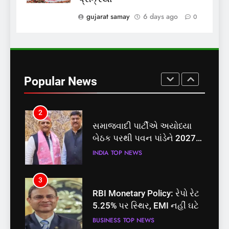
રાહત: સુરત-સોમનાથ નવી
gujarat samay
6 days ago
0
સ્લીપર બસ સેવા શરૂ
GUJARAT
TOP NEWS
2
સમાજવાદી પાર્ટીએ અયોધ્યા
બેઠક પરથી પવન પાંડેને 2027
Popular News
માટે બનાવાયા ઉમેદવાર
INDIA
TOP NEWS
3
RBI Monetary Policy: રેપો રેટ
5.25% પર સ્થિર, EMI નહીં ઘટે
BUSINESS
TOP NEWS
4
અયોધ્યા રામ મંદિર આરતી પાસ
મેળવવું બન્યું સરળ: શરૂ થઈ
તત્કાલ સુવિધા, જાણો સંપૂર્ણ
INDIA
TOP NEWS