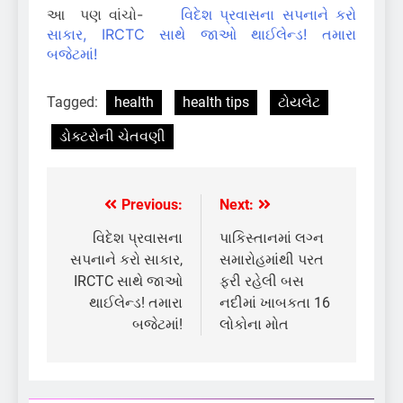
આ પણ વાંચો-
વિદેશ પ્રવાસના સપનાને કરો
સાકાર, IRCTC સાથે જાઓ થાઈલેન્ડ! તમારા
બજેટમાં!
Tagged:
health
health tips
ટોયલેટ
ડોક્ટરોની ચેતવણી
Previous:
Next:
Post
navigation
વિદેશ પ્રવાસના
પાકિસ્તાનમાં લગ્ન
સપનાને કરો સાકાર,
સમારોહમાંથી પરત
IRCTC સાથે જાઓ
ફરી રહેલી બસ
થાઈલેન્ડ! તમારા
નદીમાં ખાબકતા 16
બજેટમાં!
લોકોના મોત