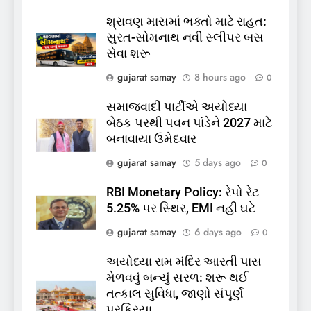
6
શ્રાવણ માસમાં ભક્તો માટે રાહત:
કોડીનારના છારા દરિયાકાંઠે પાંચ
સુરત-સોમનાથ નવી સ્લીપર બસ
કિશોરો ડૂબ્યા, 3નો બચાવ, 2
સેવા શરૂ
લાપતા
GUJARAT
TOP NEWS
gujarat samay
8 hours ago
0
7
સમાજવાદી પાર્ટીએ અયોધ્યા
પાસપોર્ટ વેરિફિકેશન માટે હવે
બેઠક પરથી પવન પાંડેને 2027 માટે
પોલીસ સ્ટેશનના ધક્કામાંથી
બનાવાયા ઉમેદવાર
મુક્તિ,ગુજરાતમાં વેરિફિકેશન
GUJARAT
TOP NEWS
gujarat samay
5 days ago
0
પ્રક્રિયા બની સરળ
RBI Monetary Policy: રેપો રેટ
8
5.25% પર સ્થિર, EMI નહીં ઘટે
રાજ્યસભામાં ‘જન્મ અને મૃત્યુ
નોંધણી બિલ2026’ ધ્વનિમતથી
gujarat samay
6 days ago
0
પાસ, વિપક્ષનો ઉગ્ર હોબાળો
INDIA
TOP NEWS
અયોધ્યા રામ મંદિર આરતી પાસ
મેળવવું બન્યું સરળ: શરૂ થઈ
1
તત્કાલ સુવિધા, જાણો સંપૂર્ણ
શ્રાવણ માસમાં ભક્તો માટે
પ્રક્રિયા