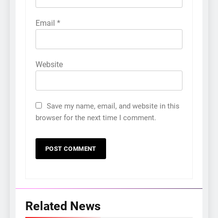
Email
*
Website
Save my name, email, and website in this
browser for the next time I comment.
5
‘ગજિની’ અને ‘લગાન’ ફેમ
અભિનેતા પ્રદીપ રાવતનું 74
વર્ષની વયે નિધન, બ્લડ કેન્સર
ENTERTAINMENT
TOP NEWS
Related News
સામે હારી ગયા જંગ