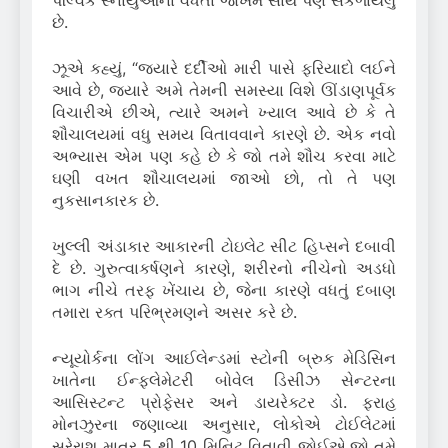
પેલ્વિક સ્નાયુઓના વધતા જોખમ સાથે પણ સંકળાયેલું
છે.
ઝૂએ કહ્યું, “જ્યારે દર્દીઓ મારી પાસે ફરિયાદો લઈને
આવે છે, જ્યારે અમે તેમની સમસ્યા વિશે ઊંડાણપૂર્વક
વિચારીએ છીએ, ત્યારે અમને ખ્યાલ આવે છે કે તે
શૌચાલયમાં વધુ સમય વિતાવવાને કારણે છે. એક નવો
અભ્યાસ એમ પણ કહે છે કે જો તમે શૌચ કરવા માટે
ઘણી વખત શૌચાલયમાં જાઓ છો, તો તે પણ
નુકસાનકારક છે.
ખુલ્લી અંડાકાર આકારની ટોઇલેટ સીટ હિપ્સને દબાવી
દે છે. ગુરુત્વાકર્ષણને કારણે, શરીરનો નીચેનો અડધો
ભાગ નીચે તરફ ખેંચાય છે, જેના કારણે વધતું દબાણ
તમારા રક્ત પરિભ્રમણને અસર કરે છે.
ન્યૂયોર્કના લોંગ આઈલેન્ડમાં સ્ટોની બ્રુક મેડિસિન
ખાતેના ઈન્ફ્લેમેટરી બોવેલ ડિસીઝ સેન્ટરના
આસિસ્ટન્ટ પ્રોફેસર અને ડાયરેક્ટર ડો. ફરાહ
મોનઝુરના જણાવ્યા અનુસાર, લોકોએ ટોઈલેટમાં
સરેરાશ માત્ર 5 થી 10 મિનિટ વિતાવી જોઈએ.જો તમે