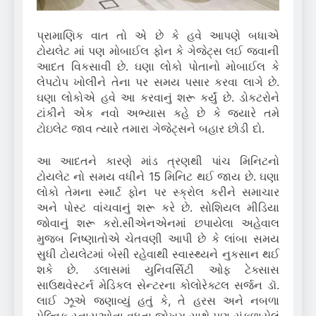
પ્રામાણિક વાત તો એ છે કે હવે આપણે બધાએ
ટોયલેટ માં પણ મોબાઈલ ફોન કે ગેજેટ્સ લઈ જવાની
આદત વિકસાવી છે. ઘણા લોકો પોતાનો મોબાઈલ કે
લેપટોપ ખોલીને તેના પર સમય પસાર કરવા લાગે છે.
ઘણા લોકોએ હવે આ કરવાનું શરૂ કર્યું છે. ડોકટરોને
ટાંકીને એક નવો અભ્યાસ કહે છે કે જ્યારે તમે
ટોઇલેટ જાવ ત્યારે તમારા ગેજેટ્સને બહાર છોડી દો.
આ આદતને કારણે માંડ ત્રણથી પાંચ મિનિટનો
ટોયલેટ નો સમય વધીને 15 મિનિટ થઈ જાય છે. ઘણા
લોકો તેમના સ્માર્ટ ફોન પર સ્ક્રોલ કરીને સમાચાર
અને પોસ્ટ વાંચવાનું શરૂ કરે છે. સોશિયલ મીડિયા
જોવાનું શરૂ કરો.સીએનએનમાં છપાયેલા અહેવાલ
મુજબ નિષ્ણાતોએ ચેતવણી આપી છે કે લાંબા સમય
સુધી ટોયલેટમાં બેસી રહેવાથી સ્વાસ્થ્યને નુકસાન થઈ
શકે છે. ડલાસમાં યુનિવર્સિટી ઓફ ટેક્સાસ
સાઉથવેસ્ટર્ન મેડિકલ સેન્ટરના કોલોરેક્ટલ સર્જન ડૉ.
લાઈ ઝૂએ જણાવ્યું હતું કે, તે હરસ અને નબળા