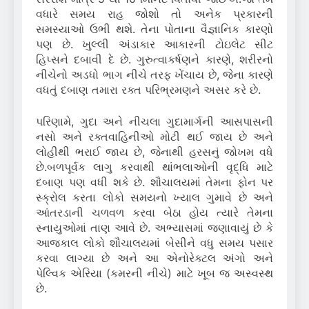
વધારે સમય રાહ જોશો તો અનેક પ્રકારની
સમસ્યાઓ ઉભી થશે. તેના પોતાના વૈજ્ઞાનિક કારણો
પણ છે. ખુલ્લી અંડાકાર આકારની ટોઇલેટ સીટ
હિપ્સને દબાવી દે છે. ગુરુત્વાકર્ષણને કારણે, શરીરનો
નીચેનો અડધો ભાગ નીચે તરફ ખેંચાય છે, જેના કારણે
વધતું દબાણ તમારા રક્ત પરિભ્રમણને અસર કરે છે.
પરિણામે, ગુદા અને નીચલા ગુદામાર્ગની આસપાસની
નસો અને રક્તવાહિનીઓ મોટી થઈ જાય છે અને
લોહીથી ભરાઈ જાય છે, જેનાથી હરસનું જોખમ વધે
છે.બળપૂર્વક લાગુ કરવાથી થાંભલાઓની વૃદ્ધિ માટે
દબાણ પણ વધી શકે છે. શૌચાલયમાં તેમના ફોન પર
સ્ક્રોલ કરતા લોકો સમયનો ખ્યાલ ગુમાવે છે અને
આંતરડાની ચળવળ કરવા બેઠા હોય ત્યારે તેમના
સ્નાયુઓમાં તાણ આવે છે. અભ્યાસમાં જણાવાયું છે કે
આજકાલ લોકો શૌચાલયમાં બેસીને વધુ સમય પસાર
કરવા લાગ્યા છે અને આ એનોરેક્ટલ અંગો અને
પેલ્વિક એરિયા (કમરની નીચે) માટે ખૂબ જ અસ્વસ્થ
છે.