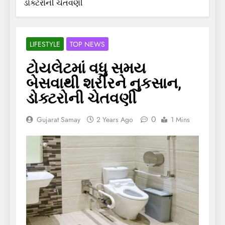
ડોક્ટરોની ચેતવણી
LIFESTYLE
TOP NEWS
ટોયલેટમાં વધુ સમય
બેસવાથી શરીરને નુકસાન,
ડોક્ટરોની ચેતવણી
0
Gujarat Samay
2 Years Ago
1 Mins