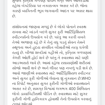
મુજબ કૃત્રિમ ગળપણ પાચન તંત્ર અને આંતરડામાં
રહેલા બેક્ટેરિયા પર નકારાત્મક અસર કરે છે. જેના
કારણે વ્યક્તિની ભૂખ લાગવાની આદત પર અસર થાય
છે.
સંશોધનમાં જાણવા મળ્યું છે કે લોકો પોતાને સ્વસ્થ
રાખવા માટે ખાંડને બદલે સુગર ફ્રી આર્ટિફિશિયલ
સ્વીટનર્સનો ઉપયોગ કરે છે. પરંતુ આ કરતી વખતે
તેઓ અજાણ રહે છે કે તેનું વધુ પડતું સેવન તેમને
સ્થૂળતા અને હૃદય સંબંધિત બીમારીઓ તરફ ધકેલી
રહ્યું છે. બીજા શબ્દોમાં કહીએ તો, કૃત્રિમ ગળપણમાં
કેલરી ઓછી હોઈ શકે છે પરંતુ તે સ્વાસ્થ્ય માટે ઘણી
આડઅસરો લાવે છે. આમાં રહેલા રસાયણોથી શરીરમાં
સોજો આવી શકે છે અને લીવર પણ નબળું પડી શકે છે.
આવો જાણીએ સ્વાસ્થ્ય માટે આર્ટિફિશિયલ સ્વીટનર
અને સુગર ફ્રી ગોળીઓ લેવાના શું નુકસાન છે.WHO
ના રિપોર્ટ અનુસાર સુગર ફ્રીની ગોળીઓ સ્વાસ્થયને
અસર કરે છે, સમગ્ર વિશ્વમાં લગભગ 400 મિલિયન
લોકો ડાયાબિટીસથી પીડિત છે. સ્વાસ્થય માટે સુગર
ફ્રીની ગોળી હાનિકારક હોવાથી તેનો ઉપયોગ કરવાનું
ટાળવું જોઇએ