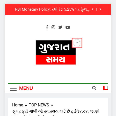
પાંડેને 2027 માટે બનાવાયા ઉમેદવાર
Skip
RBI Monetary Policy: રેપો રેટ 5.25% પર સ્થિર,
to
EMI નહીં ઘટે
content
અયોધ્યા રામ મંદિર આરતી પાસ મેળવવું બન્યું
સરળ: શરૂ થઈ તત્કાલ સુવિધા, જાણો સંપૂર્ણ
પ્રક્રિયા
‘ગજિની’ અને ‘લગાન’ ફેમ અભિનેતા પ્રદીપ
રાવતનું 74 વર્ષની વયે નિધન, બ્લડ કેન્સર સામે
હારી ગયા જંગ
સમાજવાદી પાર્ટીએ અયોધ્યા બેઠક પરથી પવન
પાંડેને 2027 માટે બનાવાયા ઉમેદવાર
RBI Monetary Policy: રેપો રેટ 5.25% પર સ્થિર,
EMI નહીં ઘટે
અયોધ્યા રામ મંદિર આરતી પાસ મેળવવું બન્યું
સરળ: શરૂ થઈ તત્કાલ સુવિધા, જાણો સંપૂર્ણ
Gujaratsamay
પ્રક્રિયા
‘ગજિની’ અને ‘લગાન’ ફેમ અભિનેતા પ્રદીપ
રાવતનું 74 વર્ષની વયે નિધન, બ્લડ કેન્સર સામે
હારી ગયા જંગ
MENU
Home
TOP NEWS
સુગર ફ્રી ગોળીઓ સ્વાસ્થય માટે છે હાનિકારક, જાણો