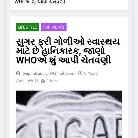
WHOએ શું આપી ચેતવણી
LIFESTYLE
TOP NEWS
સુગર ફ્રી ગોળીઓ સ્વાસ્થય
માટે છે હાનિકારક, જાણો
WHOએ શું આપી ચેતવણી
Gujaratsamaya@gmail.com
2 Years
0
Ago
1 Mins