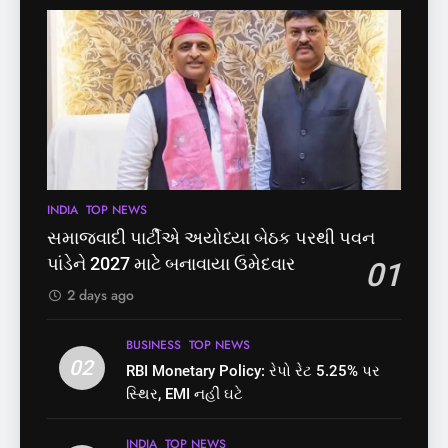
લાપતા
મુક્તિ,ગુજરાતમાં વેરિફિકેશન
GUJARAT
TOP NEWS
GUJARAT
TOP NEWS
પ્રક્રિયા બની સરળ
6
7
પાસપોર્ટ વેરિફિકેશન માટે હવે
રાજ્યસભામાં ‘જન્મ અને મૃત્યુ
પોલીસ સ્ટેશનના ધક્કામાંથી
નોંધણી બિલ2026’ ધ્વનિમતથી
મુક્તિ,ગુજરાતમાં વેરિફિકેશન
પાસ, વિપક્ષનો ઉગ્ર હોબાળો
GUJARAT
TOP NEWS
INDIA
TOP NEWS
પ્રક્રિયા બની સરળ
7
INDIA
TOP NEWS
8
રાજ્યસભામાં ‘જન્મ અને મૃત્યુ
શું તમારું મધ કે ઘી ખરેખર શુદ્ધ
સમાજવાદી પાર્ટીએ અયોધ્યા બેઠક પરથી પવન
નોંધણી બિલ2026’ ધ્વનિમતથી
છે? FSSAIએ ડાબરના દાવાઓની
પાંડેને 2027 માટે બનાવાયા ઉમેદવાર
01
પાસ, વિપક્ષનો ઉગ્ર હોબાળો
પોલ ખોલી, મૂક્યો પ્રતિબંધ
INDIA
TOP NEWS
INDIA
TOP NEWS
2 days ago
8
1
BUSINESS
TOP NEWS
શું તમારું મધ કે ઘી ખરેખર શુદ્ધ
02
સમાજવાદી પાર્ટીએ અયોધ્યા
RBI Monetary Policy: રેપો રેટ 5.25% પર
છે? FSSAIએ ડાબરના દાવાઓની
બેઠક પરથી પવન પાંડેને 2027
સ્થિર, EMI નહીં ઘટે
પોલ ખોલી, મૂક્યો પ્રતિબંધ
માટે બનાવાયા ઉમેદવાર
INDIA
TOP NEWS
INDIA
TOP NEWS
INDIA
TOP NEWS