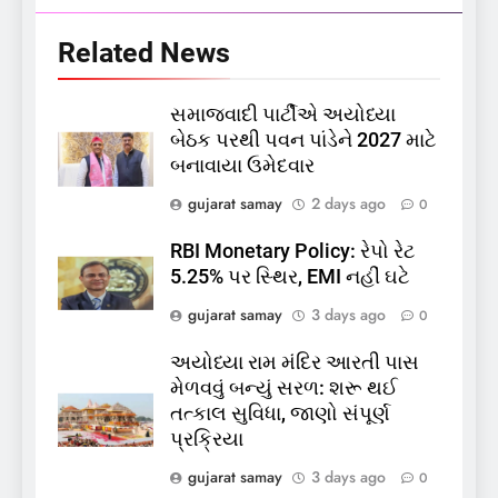
Related News
સમાજવાદી પાર્ટીએ અયોધ્યા
5
બેઠક પરથી પવન પાંડેને 2027 માટે
કોડીનારના છારા દરિયાકાંઠે પાંચ
બનાવાયા ઉમેદવાર
કિશોરો ડૂબ્યા, 3નો બચાવ, 2
લાપતા
GUJARAT
TOP NEWS
gujarat samay
2 days ago
0
RBI Monetary Policy: રેપો રેટ
6
5.25% પર સ્થિર, EMI નહીં ઘટે
પાસપોર્ટ વેરિફિકેશન માટે હવે
gujarat samay
3 days ago
0
પોલીસ સ્ટેશનના ધક્કામાંથી
મુક્તિ,ગુજરાતમાં વેરિફિકેશન
GUJARAT
TOP NEWS
અયોધ્યા રામ મંદિર આરતી પાસ
પ્રક્રિયા બની સરળ
મેળવવું બન્યું સરળ: શરૂ થઈ
7
તત્કાલ સુવિધા, જાણો સંપૂર્ણ
રાજ્યસભામાં ‘જન્મ અને મૃત્યુ
પ્રક્રિયા
નોંધણી બિલ2026’ ધ્વનિમતથી
gujarat samay
3 days ago
0
પાસ, વિપક્ષનો ઉગ્ર હોબાળો
INDIA
TOP NEWS