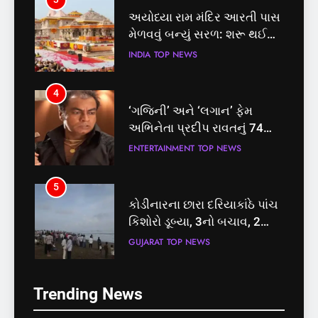
અયોધ્યા રામ મંદિર આરતી પાસ
મેળવવું બન્યું સરળ: શરૂ થઈ
તત્કાલ સુવિધા, જાણો સંપૂર્ણ
INDIA
TOP NEWS
પ્રક્રિયા
4
‘ગજિની’ અને ‘લગાન’ ફેમ
અભિનેતા પ્રદીપ રાવતનું 74
વર્ષની વયે નિધન, બ્લડ કેન્સર
ENTERTAINMENT
TOP NEWS
સામે હારી ગયા જંગ
5
કોડીનારના છારા દરિયાકાંઠે પાંચ
કિશોરો ડૂબ્યા, 3નો બચાવ, 2
લાપતા
GUJARAT
TOP NEWS
5
6
Trending News
કોડીનારના છારા દરિયાકાંઠે પાંચ
પાસપોર્ટ વેરિફિકેશન માટે હવે
કિશોરો ડૂબ્યા, 3નો બચાવ, 2
પોલીસ સ્ટેશનના ધક્કામાંથી