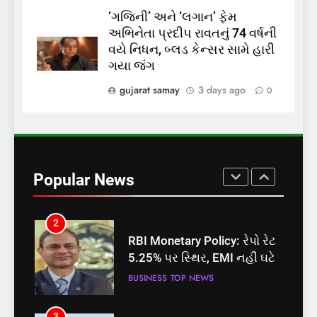
‘ગજિની’ અને ‘લગાન’ ફેમ
અભિનેતા પ્રદીપ રાવતનું 74 વર્ષની
8
વયે નિધન, બ્લડ કેન્સર સામે હારી
શું તમારું મધ કે ઘી ખરેખર શુદ્ધ
ગયા જંગ
છે? FSSAIએ ડાબરના દાવાઓની
પોલ ખોલી, મૂક્યો પ્રતિબંધ
gujarat samay
3 days ago
0
INDIA
TOP NEWS
1
સમાજવાદી પાર્ટીએ અયોધ્યા
બેઠક પરથી પવન પાંડેને 2027
Popular News
માટે બનાવાયા ઉમેદવાર
INDIA
TOP NEWS
2
RBI Monetary Policy: રેપો રેટ
5.25% પર સ્થિર, EMI નહીં ઘટે
BUSINESS
TOP NEWS
3