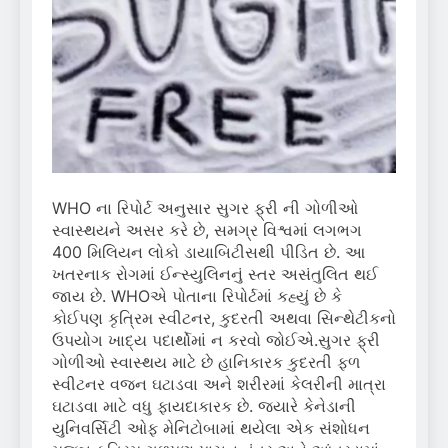
WHO ના રિપોર્ટ અનુસાર સુગર ફ્રી ની ગોળીઓ
સ્વાસ્થયને અસર કરે છે, સમગ્ર વિશ્વમાં લગભગ
400 મિલિયન લોકો ડાયાબિટીસથી પીડિત છે. આ
ખતરનાક રોગમાં ઈન્સ્યુલિનનું સ્તર અસંતુલિત થઈ
જાય છે. WHOએ પોતાના રિપોર્ટમાં કહ્યું છે કે
કોઈપણ કૃત્રિમ સ્વીટનર, કુદરતી અથવા સિન્થેટીકનો
ઉપયોગ ખાદ્ય પદાર્થોમાં ન કરવો જોઈએ.સુગર ફ્રી
ગોળીઓ સ્વાસ્થય માટે છે હાનિકારક કુદરતી ફળ
સ્વીટનર વજન ઘટાડવા અને શરીરમાં કેલરીની માત્રા
ઘટાડવા માટે વધુ ફાયદાકારક છે. જ્યારે કેનેડાની
યુનિવર્સિટી ઓફ મેનિટોબામાં થયેલા એક સંશોધન