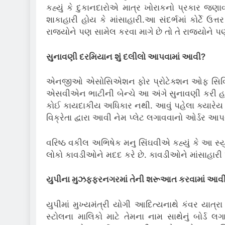
કહ્યું કે દુકાનદારોએ માત્ર ખોરાકનો પ્રકાર જણાવવ
શાકાહારી હોય કે માંસાહારી.આ સંદર્ભમાં કોર્ટે ઉ
રાજ્યોને પણ સામેલ કરવા માગે છે તો તે રાજ્યો
સુનાવણી દરમિયાન શું દલીલો આપવામાં આવી?
એનજીઓ એસોસિએશન ફોર પ્રોટેક્શન ઓફ સિવિલ રાઈટ
એસવીએન ભાટીની બેન્ચે આ અંગે સુનાવણી કરી હત
કોઈ કાયદાકીય અધિકાર નથી. આવું પહેલા ક્યારેય
વિક્રેતા દ્વારા આવી નેમ પ્લેટ લગાવવાનો ઓર્ડર આ
વરિષ્ઠ વકીલ અભિષેક મનુ સિંઘવીએ કહ્યું કે આ સ્યુ
લોકો કાવડીઓને મદદ કરે છે. કાવડીઓને માંસાહારી
યુપીના મુઝફ્ફરનગરમાં તેની શરૂઆત કરવામાં આવ
યુપીમાં મુખ્યમંત્રી યોગી આદિત્યનાથે કંવર યા
સ્ટોલના માલિકો માટે તેમના નામ સાથેનું બોર્ડ