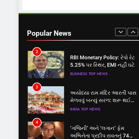
માટે બનાવાયા ઉમેદવાર
INDIA
TOP NEWS
2
RBI Monetary Policy: રેપો રેટ
5.25% પર સ્થિર, EMI નહીં ઘટે
Popular News
BUSINESS
TOP NEWS
3
અયોધ્યા રામ મંદિર આરતી પાસ
મેળવવું બન્યું સરળ: શરૂ થઈ
તત્કાલ સુવિધા, જાણો સંપૂર્ણ
INDIA
TOP NEWS
પ્રક્રિયા
4
‘ગજિની’ અને ‘લગાન’ ફેમ
અભિનેતા પ્રદીપ રાવતનું 74
વર્ષની વયે નિધન, બ્લડ કેન્સર
ENTERTAINMENT
TOP NEWS
સામે હારી ગયા જંગ
5
કોડીનારના છારા દરિયાકાંઠે પાંચ
કિશોરો ડૂબ્યા, 3નો બચાવ, 2