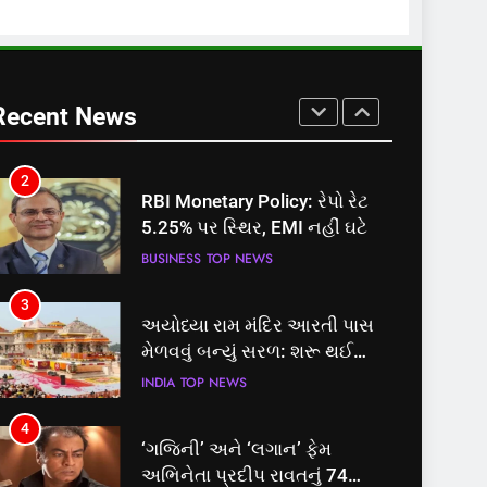
માટે બનાવાયા ઉમેદવાર
INDIA
TOP NEWS
2
RBI Monetary Policy: રેપો રેટ
5.25% પર સ્થિર, EMI નહીં ઘટે
Recent News
BUSINESS
TOP NEWS
3
અયોધ્યા રામ મંદિર આરતી પાસ
મેળવવું બન્યું સરળ: શરૂ થઈ
તત્કાલ સુવિધા, જાણો સંપૂર્ણ
INDIA
TOP NEWS
પ્રક્રિયા
4
‘ગજિની’ અને ‘લગાન’ ફેમ
અભિનેતા પ્રદીપ રાવતનું 74
વર્ષની વયે નિધન, બ્લડ કેન્સર
ENTERTAINMENT
TOP NEWS
સામે હારી ગયા જંગ
5
કોડીનારના છારા દરિયાકાંઠે પાંચ
કિશોરો ડૂબ્યા, 3નો બચાવ, 2