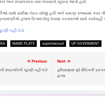
ાલિકો અને સંચાલકોના નામ લખવાની સૂચના આપી હતી.
ીઓ સાથે સમીક્ષા બેઠક યોજી હતી અને સમગ્ર રાજ્યમાં કંવર તી
ુખ્યમંત્રીએ હલાલ ઉત્પાદનોનું વેચાણ કરનારાઓ સામે કાર્યવા
ૂંટણી નહીં લડે!
TRA
NAME PLATE
suprimecourt
UP GOVERMENT
Previous:
Next:
ી રાષ્ટ્રપતિની ચૂંટણી નહીં લડે!
હરિયાણામાં પૂર્વ સૈનિકની ક્ર
હત્યા