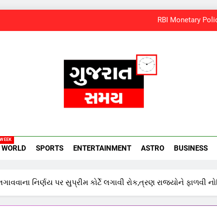
અયોધ્યા રામ મંદિર આરતી પાસ મેળવવું બન્યું સરળ: શરૂ થઈ
‘ગજિની’ અને ‘લગાન’ ફેમ અભિનેતા પ્રદીપ રાવતનું 74 વર્ષની 
સમાજવાદી પાર્ટીએ અયોધ્યા બેઠક પરથી 
RBI Monetary Policy
અયોધ્યા રામ મંદિર આરતી પાસ મેળવવું બન્યું સરળ: શરૂ થઈ
amay
‘ગજિની’ અને ‘લગાન’ ફેમ અભિનેતા પ્રદીપ રાવતનું 74 વર્ષની 
 WEEK
WORLD
SPORTS
ENTERTAINMENT
ASTRO
BUSINESS
 લગાવવાના નિર્ણય પર સુપ્રીમ કોર્ટે લગાવી રોક,ત્રણ રાજ્યોને ફાળવી ન