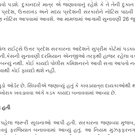
ો પડશે. દુકાનદારે માત્ર એ જણાવવાનું રહેશે કે તે તેની દુકાન પ
ત્તર પ્રદેશ, ઉત્તરાખંડ અને મધ્ય પ્રદેશની સરકારોને નોટિસ પાઠવ
ને પણ નોટિસ આપવામાં આવશે. આ મામલામાં આગામી સુનાવણી 26 
્સે ઉત્તર પ્રદેશ સરકારના આદેશને સુપ્રીમ કોર્ટમાં પડકાર્ય
ી.કેસની સુનાવણી દરમિયાન એનજીઓ તરફથી હાજર રહેલા વકીલ સ
 બન્યું નથી. કોઈ કાયદો પોલીસ કમિશનરને આવી સત્તા આપતો નથી
પવાથી કોઈ ફાયદો થશે નહીં.
ડો ઓર્ડર છે. સિંઘવીએ જણાવ્યું હતું કે કાવડયાત્રા દાયકાઓથી થઈ
 ખોરાક ખવડાવવા અંગે કડક કાયદા બનાવવામાં આવ્યા છે.
ી હતી
ત્રા પહેલા જરૂરી સૂચનાઓ આપી હતી. સરકારના જણાવ્યા મુજબ, ર
 લગાવવું ફરજિયાત બનાવવામાં આવ્યું હતું. આ નિયમ મુઝફ્ફરનગ