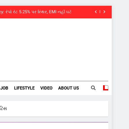
 તત્કાલ સુવિધા, જાણો સંપૂર્ણ પ્રક્રિયા
વયે નિધન, બ્લડ કેન્સર સામે હારી ગયા જંગ
પવન પાંડેને 2027 માટે બનાવાયા ઉમેદવાર
: રેપો રેટ 5.25% પર સ્થિર, EMI નહીં ઘટે
 તત્કાલ સુવિધા, જાણો સંપૂર્ણ પ્રક્રિયા
વયે નિધન, બ્લડ કેન્સર સામે હારી ગયા જંગ
JOB
LIFESTYLE
VIDEO
ABOUT US
ોટિસ