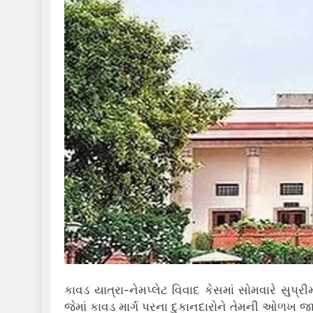
કાવડ યાત્રા-નેમપ્લેટ વિવાદ કેસમાં સોમવારે સુપ્રી
જેમાં કાવડ માર્ગ પરના દુકાનદારોને તેમની ઓળખ જાહે