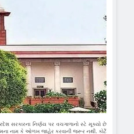
 પ્રદેશ સરકારના નિર્ણય પર વચગાળાનો સ્ટે મૂક્યો છે
ોએ તેમના નામ કે ઓળખ જાહેર કરવાની જરૂર નથી. કોર્ટે