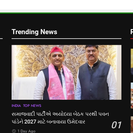
Trending News
INDIA
TOP NEWS
સમાજવાદી પાર્ટીએ અયોધ્યા બેઠક પરથી પવન
પાંડેને 2027 માટે બનાવાયા ઉમેદવાર
01
1 Day Ago