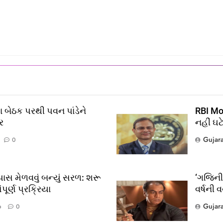
 બેઠક પરથી પવન પાંડેને
RBI Mon
ર
નહીં ઘટ
Gujar
0
?
લ
ાસ મેળવવું બન્યું સરળ: શરૂ
‘ગજિની’
ૂર્ણ પ્રક્રિયા
વર્ષની 
Gujar
o
0