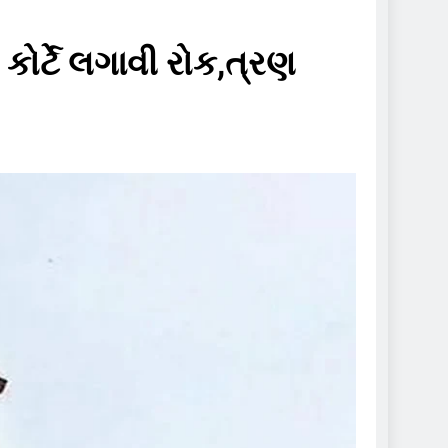
કોર્ટે લગાવી રોક,ત્રણ