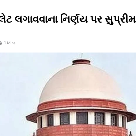
્લેટ લગાવવાના નિર્ણય પર સુપ્રીમ 
1 Mins