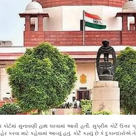
મ કોર્ટમાં સુનાવણી હાથ ધરવામાં આવી હતી. સુપ્રીમ કોર્ટે ઉત્તર
ર કરવા માટે કહેવામાં આવ્યું હતું. કોર્ટે કહ્યું છે કે દુકાનદાર