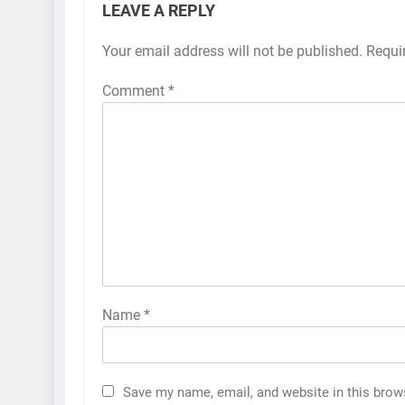
LEAVE A REPLY
Your email address will not be published.
Requi
Comment
*
Name
*
5
કોડીનારના છારા દરિયાકાંઠે પાંચ
કિશોરો ડૂબ્યા, 3નો બચાવ, 2
Save my name, email, and website in this brow
લાપતા