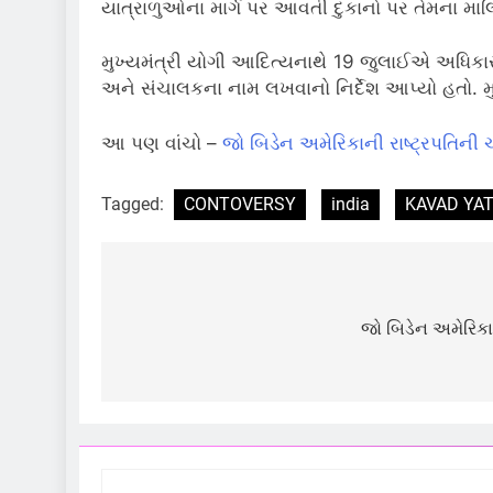
યાત્રાળુઓના માર્ગ પર આવતી દુકાનો પર તેમના મ
મુખ્યમંત્રી યોગી આદિત્યનાથે 19 જુલાઈએ અધિકાર
અને સંચાલકના નામ લખવાનો નિર્દેશ આપ્યો હતો. મ
આ પણ વાંચો –
જો બિડેન અમેરિકાની રાષ્ટ્રપતિની ચ
Tagged:
CONTOVERSY
india
KAVAD YA
Post
navigation
જો બિડેન અમેરિકાન