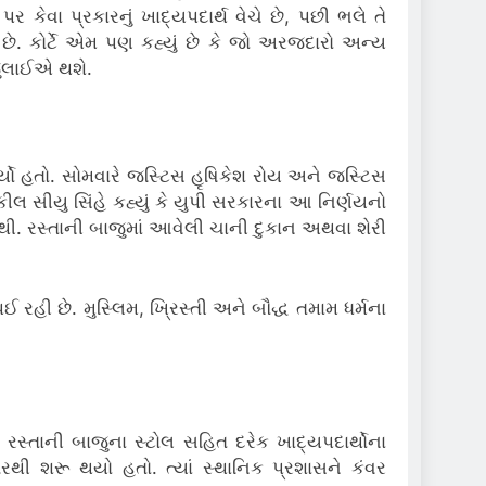
ર કેવા પ્રકારનું ખાદ્યપદાર્થ વેચે છે, પછી ભલે તે
ી છે. કોર્ટે એમ પણ કહ્યું છે કે જો અરજદારો અન્ય
જુલાઈએ થશે.
ો હતો. સોમવારે જસ્ટિસ હૃષિકેશ રોય અને જસ્ટિસ
ીયુ સિંહે કહ્યું કે યુપી સરકારના આ નિર્ણયનો
. રસ્તાની બાજુમાં આવેલી ચાની દુકાન અથવા શેરી
 રહી છે. મુસ્લિમ, ખ્રિસ્તી અને બૌદ્ધ તમામ ધર્મના
સ્તાની બાજુના સ્ટોલ સહિત દરેક ખાદ્યપદાર્થોના
રથી શરૂ થયો હતો. ત્યાં સ્થાનિક પ્રશાસને કંવર