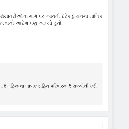
ર્થયાત્રીઓના માર્ગ પર આવતી દરેક દુકાનના માલિક
હી કરવાનો આદેશ પણ આપ્યો હતો.
ૂરતા, 6 મહિનાના બાળક સહિત પરિવારના 5 સભ્યોની કરી