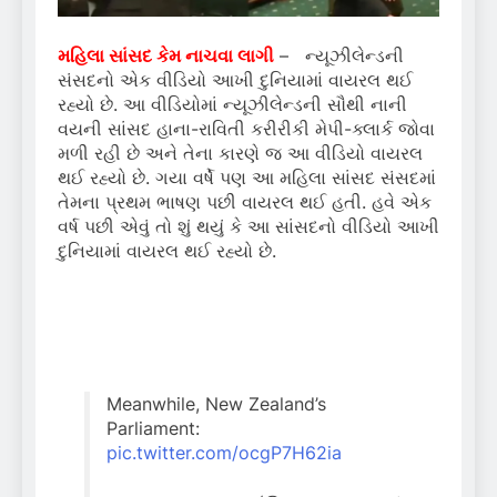
મહિલા સાંસદ કેમ નાચવા લાગી
– ન્યૂઝીલેન્ડની
સંસદનો એક વીડિયો આખી દુનિયામાં વાયરલ થઈ
રહ્યો છે. આ વીડિયોમાં ન્યૂઝીલેન્ડની સૌથી નાની
વયની સાંસદ હાના-રાવિતી કરીરીકી મેપી-ક્લાર્ક જોવા
મળી રહી છે અને તેના કારણે જ આ વીડિયો વાયરલ
થઈ રહ્યો છે. ગયા વર્ષે પણ આ મહિલા સાંસદ સંસદમાં
તેમના પ્રથમ ભાષણ પછી વાયરલ થઈ હતી. હવે એક
વર્ષ પછી એવું તો શું થયું કે આ સાંસદનો વીડિયો આખી
દુનિયામાં વાયરલ થઈ રહ્યો છે.
Meanwhile, New Zealand’s
Parliament:
pic.twitter.com/ocgP7H62ia