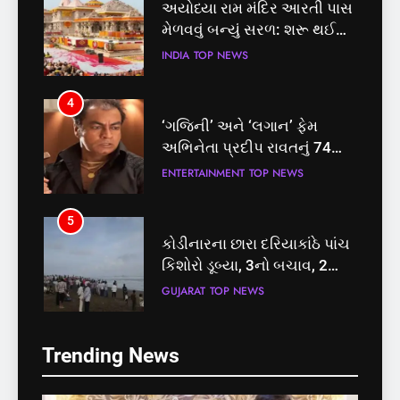
અયોધ્યા રામ મંદિર આરતી પાસ
મેળવવું બન્યું સરળ: શરૂ થઈ
તત્કાલ સુવિધા, જાણો સંપૂર્ણ
INDIA
TOP NEWS
પ્રક્રિયા
4
‘ગજિની’ અને ‘લગાન’ ફેમ
અભિનેતા પ્રદીપ રાવતનું 74
વર્ષની વયે નિધન, બ્લડ કેન્સર
ENTERTAINMENT
TOP NEWS
સામે હારી ગયા જંગ
5
કોડીનારના છારા દરિયાકાંઠે પાંચ
કિશોરો ડૂબ્યા, 3નો બચાવ, 2
લાપતા
GUJARAT
TOP NEWS
5
6
Trending News
કોડીનારના છારા દરિયાકાંઠે પાંચ
પાસપોર્ટ વેરિફિકેશન માટે હવે
કિશોરો ડૂબ્યા, 3નો બચાવ, 2
પોલીસ સ્ટેશનના ધક્કામાંથી