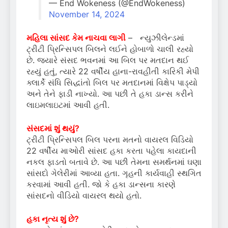
— End Wokeness (@EndWokeness)
November 14, 2024
મહિલા સાંસદ કેમ નાચવા લાગી
– ન્યુઝીલેન્ડમાં
ટ્રીટી પ્રિન્સિપલ બિલને લઈને હોબાળો ચાલી રહ્યો
છે. જ્યારે સંસદ ભવનમાં આ બિલ પર મતદાન થઈ
રહ્યું હતું, ત્યારે 22 વર્ષીય હાના-રાવહીતી કારિકી મેપી
ક્લાર્કે સંધિ સિદ્ધાંતો બિલ પર મતદાનમાં વિક્ષેપ પાડ્યો
અને તેને ફાડી નાખ્યો. આ પછી તે હકા ડાન્સ કરીને
લાઇમલાઇટમાં આવી હતી.
સંસદમાં શું થયું?
ટ્રીટી પ્રિન્સિપલ બિલ પરના મતનો વાયરલ વિડિયો
22 વર્ષીય માઓરી સાંસદ હકા કરતા પહેલા કાયદાની
નકલ ફાડતો બતાવે છે. આ પછી તેમના સમર્થનમાં ઘણા
સાંસદો ગેલેરીમાં આવ્યા હતા. ગૃહની કાર્યવાહી સ્થગિત
કરવામાં આવી હતી. જો કે હકા ડાન્સના કારણે
સાંસદનો વીડિયો વાયરલ થયો હતો.
હકા નૃત્ય શું છે?