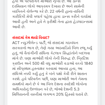
હકા એ પરંપરાગત માઓરી નૃત્ય છે. આ ડાન્સ
દરમિયાન લોકો આક્રમક દેખાય છે અને સામેની
વ્યક્તિને ચેલેન્જ કરે છે. 22 વર્ષની હાના-રાવિતી
કારીરિકી મેપી ક્લાર્ક પહેલા હાકા ડાન્સ કરીને ચર્ચામાં
આવી હતી અને હવે તે ફરીથી તેના દ્વારા હેડલાઇન્સમાં
આવી છે.
સંસદમાં કેમ થયો વિવાદ?
ACT ન્યુઝીલેન્ડ પાર્ટી, જે સંસદમાં ગઠબંધન
સરકારનો ભાગ છે, તેણે ગયા અઠવાડિયે બિલ રજૂ કર્યું
હતું, જે વૈતાંગીની સંધિના કેટલાક સિદ્ધાંતોને બદલવા
માંગે છે. ઘણા માઓરી લોકો તેની વિરુદ્ધ છે. બ્રિટિશ
ક્રાઉન અને 500 થી વધુ માઓરી વડાઓ વચ્ચે 1840
માં સૌપ્રથમ હસ્તાક્ષર કરવામાં આવ્યા હતા, આ
સંધિએ નક્કી કર્યું હતું કે બંને પક્ષો કેવી રીતે શાસન
કરશે. હવે પરિવર્તન પછી, ઘણા માઓરી અને તેમના
સમર્થકો માને છે કે આ બિલ દેશના સ્વદેશી લોકોના
અધિકારોનું ઉલ્લંઘન કરે છે, જેઓ દેશની 5.3
મિલિયનની વસ્તીમાં લગભગ 20% હિસ્સો ધરાવે છે.