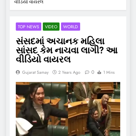
વીડિયો વાયરલ
TOP NEWS
VIDEO
WORLD
સંસદમાં અચાનક મહિલા
સાંસદ કેમ નાચવા લાગી? આ
વીડિયો વાયરલ
0
Gujarat Samay
2 Years Ago
1 Mins