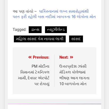
આ પણ વાંચો –
પાકિસ્તાનમાં લગ્ન સમારોહમાંથી
પરત ફરી રહેલી બસ નદીમાં ખાબકતા 16 લોકોના મોત
Tagged:
ડાન્સ
ન્યૂઝીલેન્ડ
મહિલા સાંસદ કેમ નાચવા લાગી
સાંસદ
Previous:
Next:
Post
navigation
PM મોદીના
ઉત્તરપ્રદેશ ઝાંસી
વિમાનમાં ટેકનિકલ
મેડિકલ કોલેજમાં
ખામી, દેવઘર એરપોર્ટ
ભીષણ આગ લાગતા
પર રોકાયું
10 બાળકોના મોત