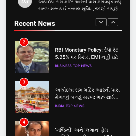
03
અયોધ્યા રામ મંદિર આરતી પાસ મેળવવું બન્યું
1
2
સરળ: શરૂ થઈ તત્કાલ સુવિધા, જાણો સંપૂર્ણ
સમાજવાદી પાર્ટીએ અયોધ્યા
RBI Monetary Policy: રેપો રેટ
પ્રક્રિયા
બેઠક પરથી પવન પાંડેને 2027
5.25% પર સ્થિર, EMI નહીં ઘટે
Recent News
માટે બનાવાયા ઉમેદવાર
INDIA
TOP NEWS
BUSINESS
TOP NEWS
2
3
RBI Monetary Policy: રેપો રેટ
અયોધ્યા રામ મંદિર આરતી પાસ
5.25% પર સ્થિર, EMI નહીં ઘટે
મેળવવું બન્યું સરળ: શરૂ થઈ
તત્કાલ સુવિધા, જાણો સંપૂર્ણ
BUSINESS
TOP NEWS
INDIA
TOP NEWS
પ્રક્રિયા
3
4
અયોધ્યા રામ મંદિર આરતી પાસ
‘ગજિની’ અને ‘લગાન’ ફેમ
મેળવવું બન્યું સરળ: શરૂ થઈ
અભિનેતા પ્રદીપ રાવતનું 74
તત્કાલ સુવિધા, જાણો સંપૂર્ણ
વર્ષની વયે નિધન, બ્લડ કેન્સર
INDIA
TOP NEWS
ENTERTAINMENT
TOP NEWS
પ્રક્રિયા
સામે હારી ગયા જંગ
4
5
‘ગજિની’ અને ‘લગાન’ ફેમ
કોડીનારના છારા દરિયાકાંઠે પાંચ