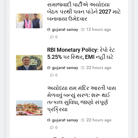
સમાજવાદી પાર્ટીએ અયોધ્યા
બેઠક પરથી પવન પાંડેને 2027 માટે
બનાવાયા ઉમેદવાર
5
gujarat samay
12 hours ago
કોડીનારના છારા દરિયાકાંઠે પાંચ
0
કિશોરો ડૂબ્યા, 3નો બચાવ, 2
લાપતા
RBI Monetary Policy: રેપો રેટ
GUJARAT
TOP NEWS
5.25% પર સ્થિર, EMI નહીં ઘટે
gujarat samay
22 hours ago
6
0
પાસપોર્ટ વેરિફિકેશન માટે હવે
પોલીસ સ્ટેશનના ધક્કામાંથી
અયોધ્યા રામ મંદિર આરતી પાસ
મુક્તિ,ગુજરાતમાં વેરિફિકેશન
GUJARAT
TOP NEWS
મેળવવું બન્યું સરળ: શરૂ થઈ
પ્રક્રિયા બની સરળ
તત્કાલ સુવિધા, જાણો સંપૂર્ણ
7
પ્રક્રિયા
રાજ્યસભામાં ‘જન્મ અને મૃત્યુ
gujarat samay
22 hours ago
નોંધણી બિલ2026’ ધ્વનિમતથી
0
પાસ, વિપક્ષનો ઉગ્ર હોબાળો
INDIA
TOP NEWS