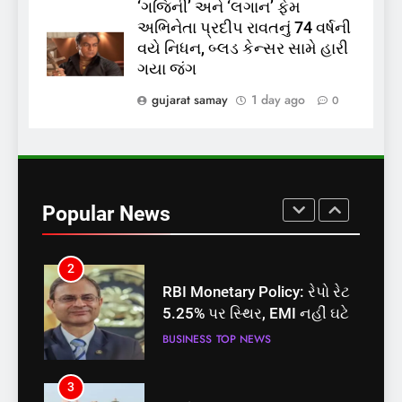
‘ગજિની’ અને ‘લગાન’ ફેમ
અભિનેતા પ્રદીપ રાવતનું 74 વર્ષની
8
વયે નિધન, બ્લડ કેન્સર સામે હારી
શું તમારું મધ કે ઘી ખરેખર શુદ્ધ
ગયા જંગ
છે? FSSAIએ ડાબરના દાવાઓની
પોલ ખોલી, મૂક્યો પ્રતિબંધ
gujarat samay
1 day ago
0
INDIA
TOP NEWS
1
સમાજવાદી પાર્ટીએ અયોધ્યા
બેઠક પરથી પવન પાંડેને 2027
Popular News
માટે બનાવાયા ઉમેદવાર
INDIA
TOP NEWS
2
RBI Monetary Policy: રેપો રેટ
5.25% પર સ્થિર, EMI નહીં ઘટે
BUSINESS
TOP NEWS
3