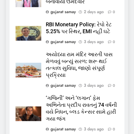
બનાવાયા ઉમેદવાર
કિશોરો ડૂબ્યા, 3નો બચાવ, 2
લાપતા
GUJARAT
TOP NEWS
gujarat samay
2 days ago
0
RBI Monetary Policy: રેપો રેટ
6
5.25% પર સ્થિર, EMI નહીં ઘટે
પાસપોર્ટ વેરિફિકેશન માટે હવે
gujarat samay
3 days ago
0
પોલીસ સ્ટેશનના ધક્કામાંથી
મુક્તિ,ગુજરાતમાં વેરિફિકેશન
GUJARAT
TOP NEWS
અયોધ્યા રામ મંદિર આરતી પાસ
પ્રક્રિયા બની સરળ
મેળવવું બન્યું સરળ: શરૂ થઈ
7
તત્કાલ સુવિધા, જાણો સંપૂર્ણ
રાજ્યસભામાં ‘જન્મ અને મૃત્યુ
પ્રક્રિયા
નોંધણી બિલ2026’ ધ્વનિમતથી
gujarat samay
3 days ago
0
પાસ, વિપક્ષનો ઉગ્ર હોબાળો
INDIA
TOP NEWS
‘ગજિની’ અને ‘લગાન’ ફેમ
અભિનેતા પ્રદીપ રાવતનું 74 વર્ષની
8
વયે નિધન, બ્લડ કેન્સર સામે હારી
શું તમારું મધ કે ઘી ખરેખર શુદ્ધ
ગયા જંગ
છે? FSSAIએ ડાબરના દાવાઓની
પોલ ખોલી, મૂક્યો પ્રતિબંધ
gujarat samay
3 days ago
0
INDIA
TOP NEWS