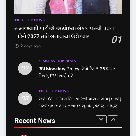
મુક્તિ,ગુજરાતમાં વેરિફિકેશન
પાસ, વિપક્ષનો ઉગ્ર હોબાળો
GUJARAT
TOP NEWS
INDIA
TOP NEWS
પ્રક્રિયા બની સરળ
7
INDIA
TOP NEWS
8
રાજ્યસભામાં ‘જન્મ અને મૃત્યુ
શું તમારું મધ કે ઘી ખરેખર શુદ્ધ
સમાજવાદી પાર્ટીએ અયોધ્યા બેઠક પરથી પવન
નોંધણી બિલ2026’ ધ્વનિમતથી
છે? FSSAIએ ડાબરના દાવાઓની
પાંડેને 2027 માટે બનાવાયા ઉમેદવાર
01
પાસ, વિપક્ષનો ઉગ્ર હોબાળો
પોલ ખોલી, મૂક્યો પ્રતિબંધ
INDIA
TOP NEWS
INDIA
TOP NEWS
2 days ago
8
1
BUSINESS
TOP NEWS
શું તમારું મધ કે ઘી ખરેખર શુદ્ધ
02
સમાજવાદી પાર્ટીએ અયોધ્યા
RBI Monetary Policy: રેપો રેટ 5.25% પર
છે? FSSAIએ ડાબરના દાવાઓની
બેઠક પરથી પવન પાંડેને 2027
સ્થિર, EMI નહીં ઘટે
પોલ ખોલી, મૂક્યો પ્રતિબંધ
માટે બનાવાયા ઉમેદવાર
INDIA
TOP NEWS
INDIA
TOP NEWS
INDIA
TOP NEWS
03
અયોધ્યા રામ મંદિર આરતી પાસ મેળવવું બન્યું
1
2
સરળ: શરૂ થઈ તત્કાલ સુવિધા, જાણો સંપૂર્ણ
સમાજવાદી પાર્ટીએ અયોધ્યા
RBI Monetary Policy: રેપો રેટ
પ્રક્રિયા
બેઠક પરથી પવન પાંડેને 2027
5.25% પર સ્થિર, EMI નહીં ઘટે
Recent News
માટે બનાવાયા ઉમેદવાર
INDIA
TOP NEWS
BUSINESS
TOP NEWS