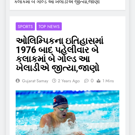
કલાકમાં બે ગોલ્ડ આ ખેલાડીએ જીત્યા,જાણો
SPORTS
TOP NEWS
ઓલિમ્પિકના ઇતિહાસમાં
1976 બાદ પહેલીવાર બે
કલાકમાં બે ગોલ્ડ આ
ખેલાડીએ જીત્યા,જાણો
0
Gujarat Samay
2 Years Ago
1 Mins