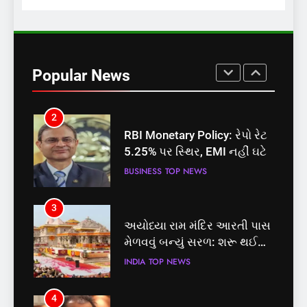
1
સમાજવાદી પાર્ટીએ અયોધ્યા
બેઠક પરથી પવન પાંડેને 2027
Popular News
માટે બનાવાયા ઉમેદવાર
INDIA
TOP NEWS
2
RBI Monetary Policy: રેપો રેટ
5.25% પર સ્થિર, EMI નહીં ઘટે
BUSINESS
TOP NEWS
3
અયોધ્યા રામ મંદિર આરતી પાસ
મેળવવું બન્યું સરળ: શરૂ થઈ
તત્કાલ સુવિધા, જાણો સંપૂર્ણ
INDIA
TOP NEWS
પ્રક્રિયા
4