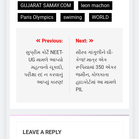
GUJARAT SAMAY.COM
leon machon
Paris Olympics
swiming
WORLD
Previous:
Next:
Post
navigation
સુપ્રીમ કોર્ટે NEET-
સૌરવ ગાંગુલીને ઘી-
UG મામલે આપ્યો
કેળા! માત્ર એક
મહત્વનો ચૂકાદો,
રૂપિયામાં 350 એકર
પરીક્ષા રદ ન કરવાનું
જમીન, કોલકાતા
આપ્યું કારણ!
હાઇકોર્ટમાં આ મામલે
PIL
LEAVE A REPLY