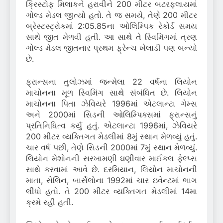
ક્રિસ્ટોફ મિલાકને હરાવીને 200 મીટર બટરફ્લાયમાં
ગોલ્ડ મેડલ જીત્યો હતો. તે જ સમયે, તેણે 200 મીટર
બ્રેસ્ટસ્ટ્રોકમાં 2:05.85ના ઓલિમ્પિક રેકોર્ડ સમય
સાથે જીત મેળવી હતી. આ સાથે તે સ્વિમિંગમાં ત્રણ
ગોલ્ડ મેડલ જીતનાર પ્રથમ ફ્રેન્ચ ખેલાડી પણ બન્યો
છે.
ફ્રાન્સના તુલોઝમાં જન્મેલા 22 વર્ષના લિયોન
માચોનના મૂળ સ્વિમિંગ સાથે સંબંધિત છે. લિયોન
માચોનના પિતા ઝેવિયરે 1996માં એટલાન્ટા ગેમ્સ
અને 2000માં સિડની ઓલિમ્પિક્સમાં ફ્રાન્સનું
પ્રતિનિધિત્વ કર્યું હતું. એટલાન્ટા 1996માં, ઝેવિયરે
200 મીટર વ્યક્તિગત મેડલીમાં 8મું સ્થાન મેળવ્યું હતું.
ચાર વર્ષ પછી, તેણે સિડની 2000માં 7મું સ્થાન મેળવ્યું.
લિયોન મેશોનની સરખામણી ઘણીવાર માઈકલ ફેલ્પ્સ
સાથે કરવામાં આવે છે. દરમિયાન, લિયોન માચોનની
માતા, સેલિન, બાર્સેલોના 1992માં ચાર ઇવેન્ટમાં ભાગ
લીધો હતો. તે 200 મીટર વ્યક્તિગત મેડલીમાં 14મા
ક્રમે રહી હતી.