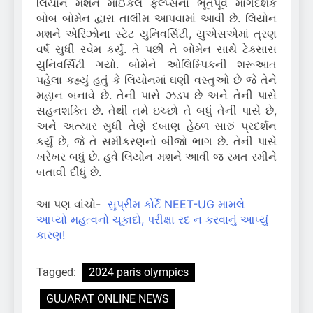
લિયોન મેશને માઈકલ ફેલ્પ્સના ભૂતપૂર્વ માર્ગદર્શક
બોબ બોમેન દ્વારા તાલીમ આપવામાં આવી છે. લિયોન
મશને એરિઝોના સ્ટેટ યુનિવર્સિટી, યુએસએમાં ત્રણ
વર્ષ સુધી સ્વેમ કર્યું. તે પછી તે બોમેન સાથે ટેક્સાસ
યુનિવર્સિટી ગયો. બોમેને ઓલિમ્પિકની શરૂઆત
પહેલા કહ્યું હતું કે લિયોનમાં ઘણી વસ્તુઓ છે જે તેને
મહાન બનાવે છે. તેની પાસે ઝડપ છે અને તેની પાસે
સહનશક્તિ છે. તેથી તમે ઇચ્છો તે બધું તેની પાસે છે,
અને અત્યાર સુધી તેણે દબાણ હેઠળ સારું પ્રદર્શન
કર્યું છે, જે તે સમીકરણનો બીજો ભાગ છે. તેની પાસે
ખરેખર બધું છે. હવે લિયોન મશને આવી જ રમત રમીને
બતાવી દીધું છે.
આ પણ વાંચો-
સુપ્રીમ કોર્ટે NEET-UG મામલે
આપ્યો મહત્વનો ચૂકાદો, પરીક્ષા રદ ન કરવાનું આપ્યું
કારણ!
Tagged:
2024 paris olympics
GUJARAT ONLINE NEWS