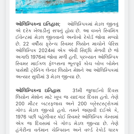
ઓલિમ્પિકના ઇતિહાસ;
ઓલિમ્પિકમાં મેડલ જીતવું
એ દરેક ખેલાડીનું સપનું હોય છે. આ વખતે સ્વિમિંગ
ઈવેન્ટમાં મેડલ જીતવાનો અનોખો રેકોર્ડ જોવા મળ્યો
છે. 22 વર્ષીય ફ્રેન્ચ સ્વિમર લિયોન માચોને પેરિસ
ઓલિમ્પિક 2024માં એક એવી સિદ્ધિ મેળવી છે જે
અગાઉ 1976માં જોવા મળી હતી. પ્રખ્યાત ઓલિમ્પિક
સ્વિમર માઈકલ ફેલ્પ્સના ભૂતપૂર્વ કોચ બોબ બોમેન
પાસેથી ટ્રેનિંગ લેનાર લિયોન મેશને આ ઓલિમ્પિકમાં
અત્યાર સુધીમાં 3 મેડલ જીત્યા છે.
ઓલિમ્પિકના ઇતિહાસ
31મી જુલાઈનો દિવસ
લિયોન મેશોન માટે ખૂબ જ યાદગાર દિવસ હતો. તેણે
200 મીટર બટરફ્લાય અને 200 બ્રેસ્ટસ્ટ્રોકમાં
ગોલ્ડ મેડલ જીત્યો હતો. તમને જણાવી દઈએ કે,
1976 પછી પહેલીવાર કોઈ સ્વિમરે ઓલિમ્પિક ગેમ્સમાં
એક જ દિવસમાં બે ગોલ્ડ મેડલ જીત્યા છે. તેણે
હંગેરીના વર્તમાન ચેમ્પિયન અને વર્લ્ડ રેકોર્ડ ધારક