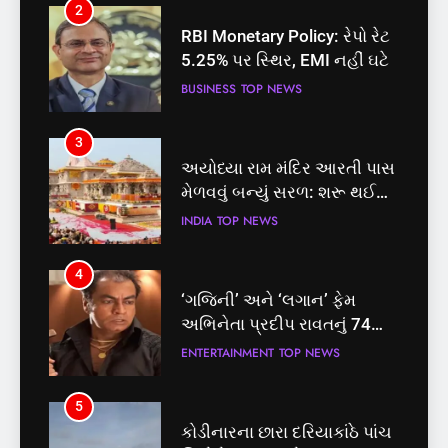
2
3
RBI Monetary Policy: રેપો રેટ
અયોધ્યા રામ મંદિર આરતી પાસ
5.25% પર સ્થિર, EMI નહીં ઘટે
મેળવવું બન્યું સરળ: શરૂ થઈ
તત્કાલ સુવિધા, જાણો સંપૂર્ણ
BUSINESS
TOP NEWS
INDIA
TOP NEWS
પ્રક્રિયા
3
4
અયોધ્યા રામ મંદિર આરતી પાસ
‘ગજિની’ અને ‘લગાન’ ફેમ
મેળવવું બન્યું સરળ: શરૂ થઈ
અભિનેતા પ્રદીપ રાવતનું 74
તત્કાલ સુવિધા, જાણો સંપૂર્ણ
વર્ષની વયે નિધન, બ્લડ કેન્સર
INDIA
TOP NEWS
ENTERTAINMENT
TOP NEWS
પ્રક્રિયા
સામે હારી ગયા જંગ
4
5
‘ગજિની’ અને ‘લગાન’ ફેમ
કોડીનારના છારા દરિયાકાંઠે પાંચ
અભિનેતા પ્રદીપ રાવતનું 74
કિશોરો ડૂબ્યા, 3નો બચાવ, 2
વર્ષની વયે નિધન, બ્લડ કેન્સર
લાપતા
ENTERTAINMENT
TOP NEWS
GUJARAT
TOP NEWS
સામે હારી ગયા જંગ
5
6
કોડીનારના છારા દરિયાકાંઠે પાંચ
પાસપોર્ટ વેરિફિકેશન માટે હવે