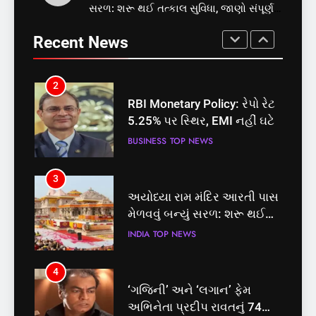
સરળ: શરૂ થઈ તત્કાલ સુવિધા, જાણો સંપૂર્ણ
સમાજવાદી પાર્ટીએ અયોધ્યા
RBI Monetary Policy: રેપો રેટ
પ્રક્રિયા
બેઠક પરથી પવન પાંડેને 2027
5.25% પર સ્થિર, EMI નહીં ઘટે
Recent News
માટે બનાવાયા ઉમેદવાર
INDIA
TOP NEWS
BUSINESS
TOP NEWS
2
3
RBI Monetary Policy: રેપો રેટ
અયોધ્યા રામ મંદિર આરતી પાસ
5.25% પર સ્થિર, EMI નહીં ઘટે
મેળવવું બન્યું સરળ: શરૂ થઈ
તત્કાલ સુવિધા, જાણો સંપૂર્ણ
BUSINESS
TOP NEWS
INDIA
TOP NEWS
પ્રક્રિયા
3
4
અયોધ્યા રામ મંદિર આરતી પાસ
‘ગજિની’ અને ‘લગાન’ ફેમ
મેળવવું બન્યું સરળ: શરૂ થઈ
અભિનેતા પ્રદીપ રાવતનું 74
તત્કાલ સુવિધા, જાણો સંપૂર્ણ
વર્ષની વયે નિધન, બ્લડ કેન્સર
INDIA
TOP NEWS
ENTERTAINMENT
TOP NEWS
પ્રક્રિયા
સામે હારી ગયા જંગ
4
5
‘ગજિની’ અને ‘લગાન’ ફેમ
કોડીનારના છારા દરિયાકાંઠે પાંચ
અભિનેતા પ્રદીપ રાવતનું 74
કિશોરો ડૂબ્યા, 3નો બચાવ, 2