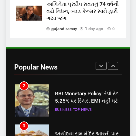
અભિનેતા પ્રદીપ રાવતનું 74 વર્ષની
8
વયે નિધન, બ્લડ કેન્સર સામે હારી
શું તમારું મધ કે ઘી ખરેખર શુદ્ધ
ગયા જંગ
છે? FSSAIએ ડાબરના દાવાઓની
પોલ ખોલી, મૂક્યો પ્રતિબંધ
gujarat samay
1 day ago
0
INDIA
TOP NEWS
1
સમાજવાદી પાર્ટીએ અયોધ્યા
બેઠક પરથી પવન પાંડેને 2027
Popular News
માટે બનાવાયા ઉમેદવાર
INDIA
TOP NEWS
2
RBI Monetary Policy: રેપો રેટ
5.25% પર સ્થિર, EMI નહીં ઘટે
BUSINESS
TOP NEWS
3
અયોધ્યા રામ મંદિર આરતી પાસ