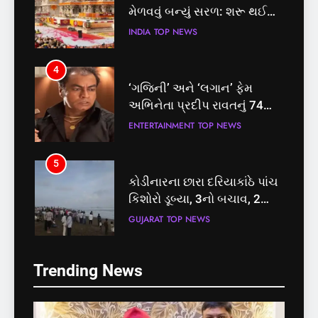
મેળવવું બન્યું સરળ: શરૂ થઈ
તત્કાલ સુવિધા, જાણો સંપૂર્ણ
INDIA
TOP NEWS
પ્રક્રિયા
4
‘ગજિની’ અને ‘લગાન’ ફેમ
અભિનેતા પ્રદીપ રાવતનું 74
વર્ષની વયે નિધન, બ્લડ કેન્સર
ENTERTAINMENT
TOP NEWS
સામે હારી ગયા જંગ
5
કોડીનારના છારા દરિયાકાંઠે પાંચ
કિશોરો ડૂબ્યા, 3નો બચાવ, 2
લાપતા
GUJARAT
TOP NEWS
5
6
Trending News
કોડીનારના છારા દરિયાકાંઠે પાંચ
પાસપોર્ટ વેરિફિકેશન માટે હવે
કિશોરો ડૂબ્યા, 3નો બચાવ, 2
પોલીસ સ્ટેશનના ધક્કામાંથી
લાપતા
મુક્તિ,ગુજરાતમાં વેરિફિકેશન
GUJARAT
TOP NEWS
GUJARAT
TOP NEWS