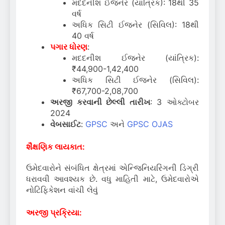
મદદનીશ ઈજનેર (યાંત્રિક): 18થી 35
વર્ષ
અધિક સિટી ઈજનેર (સિવિલ): 18થી
40 વર્ષ
પગાર ધોરણ
:
મદદનીશ ઈજનેર (યાંત્રિક):
₹44,900-1,42,400
અધિક સિટી ઈજનેર (સિવિલ):
₹67,700-2,08,700
અરજી કરવાની છેલ્લી તારીખ
: 3 ઓક્ટોબર
2024
વેબસાઈટ
:
GPSC
અને
GPSC OJAS
શૈક્ષણિક લાયકાત:
ઉમેદવારોને સંબંધિત ક્ષેત્રમાં એન્જિનિયરિંગની ડિગ્રી
ધરાવવી આવશ્યક છે. વધુ માહિતી માટે, ઉમેદવારોએ
નોટિફિકેશન વાંચી લેવું
અરજી પ્રક્રિયા: