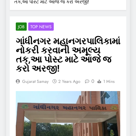
તક,આ પોસ્ટ માટે આજે જ કરો અરજી!
JOB
TOP NEWS
ગાંધીનગર મહાનગરપાલિકામાં
નોકરી કરવાની અમૂલ્ય
તક,આ પોસ્ટ માટે આજે જ
કરો અરજી!
0
Gujarat Samay
2 Years Ago
1 Mins