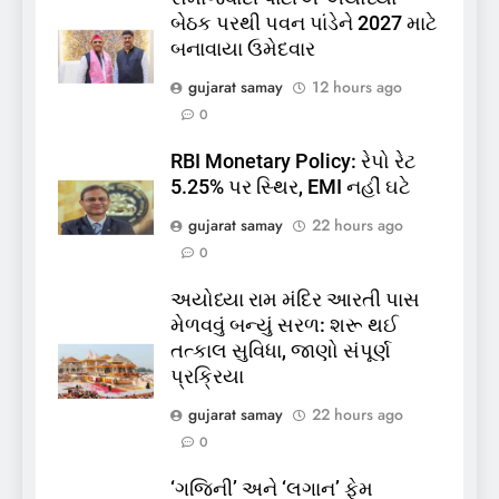
બેઠક પરથી પવન પાંડેને 2027 માટે
બનાવાયા ઉમેદવાર
5
gujarat samay
12 hours ago
કોડીનારના છારા દરિયાકાંઠે પાંચ
0
કિશોરો ડૂબ્યા, 3નો બચાવ, 2
લાપતા
RBI Monetary Policy: રેપો રેટ
GUJARAT
TOP NEWS
5.25% પર સ્થિર, EMI નહીં ઘટે
gujarat samay
22 hours ago
6
0
પાસપોર્ટ વેરિફિકેશન માટે હવે
પોલીસ સ્ટેશનના ધક્કામાંથી
અયોધ્યા રામ મંદિર આરતી પાસ
મુક્તિ,ગુજરાતમાં વેરિફિકેશન
GUJARAT
TOP NEWS
મેળવવું બન્યું સરળ: શરૂ થઈ
પ્રક્રિયા બની સરળ
તત્કાલ સુવિધા, જાણો સંપૂર્ણ
7
પ્રક્રિયા
રાજ્યસભામાં ‘જન્મ અને મૃત્યુ
gujarat samay
22 hours ago
નોંધણી બિલ2026’ ધ્વનિમતથી
0
પાસ, વિપક્ષનો ઉગ્ર હોબાળો
INDIA
TOP NEWS
‘ગજિની’ અને ‘લગાન’ ફેમ