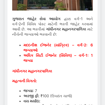
ગુજરાત જાહેર સેવા આયોગ
દ્વારા વર્ગ-1 અને
વર્ગ-2ની વિવિધ પોસ્ટ માટેની ભરતી જાહેર કરવામાં
આવી છે. આ ભરતીમાં
ગાંધીનગર મહાનગરપાલિકા
માટે
નીચેની જગ્યાઓ ભરવાની છે:
મદદનીશ ઈજનેર (યાંત્રિક) – વર્ગ-2: 6
જગ્યાઓ
અધિક સિટી ઈજનેર (સિવિલ) – વર્ગ-1: 1
જગ્યા
ગાંધીનગર મહાનગરપાલિકા
મહત્વની વિગતો:
જગ્યા
: 7
અરજી ફી
: ₹100 (ઉપરાંત ચાર્જ)
વય મર્યાદા
: