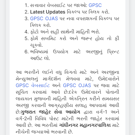
સત્તાવાર વેબસાઈટ પર જાઓ:
GPSC
Latest Updates
વિકલ્પ પર ક્લિક કરો.
GPSC OJAS
પર નવા વપરાશકર્તા વિકલ્પ પર
ક્લિક કરો.
ફોટો અને સહી સાથેની માહિતી ભરો.
ફોર્મ સબમિટ કરો અને જરૂર હોય તો ફી
ચૂકવો.
ભવિષ્યમાં ઉપયોગ માટે અરજીનું પ્રિન્ટ
આઉટ લો.
આ ભરતીને લઈને વધુ વિગતો માટે અને અરજીના
મેન્યુઅલનું માર્ગદર્શન મેળવવા માટે, ઉમેદવારોને
GPSC વેબસાઈટ
અને
GPSC OJAS
પર જવા માટે
સૂચિત કરવામાં આવે છે.દરેક ઉમેદવારને પોતાની
લાયકાત મુજબની માહિતી એકત્રિત કરીને સમયસર
અરજી કરવાની આગ્રહણીય સલાહ આપવામાં આવી
છે.
ગુજરાત જાહેર સેવા આયોગ
દ્વારા વર્ગ-1 અને
વર્ગ-2ની વિવિધ પોસ્ટ માટેની ભરતી જાહેર કરવામાં
આવી છે. આ ભરતીમાં
ગાંધીનગર મહાનગરપાલિકા
માટે
નીચેની જગ્યાઓ ભરવાની છે.