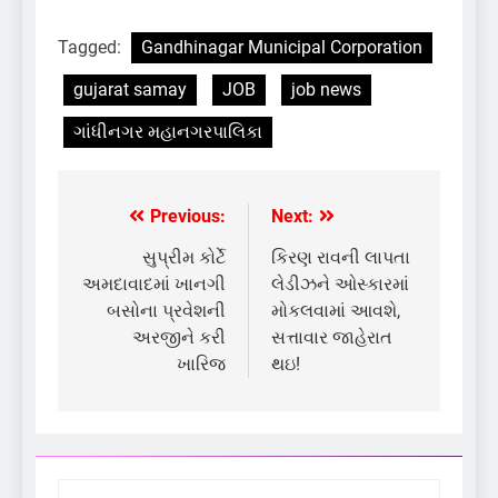
Tagged:
Gandhinagar Municipal Corporation
gujarat samay
JOB
job news
ગાંધીનગર મહાનગરપાલિકા
Previous:
Next:
Post
navigation
સુપ્રીમ કોર્ટે
કિરણ રાવની લાપતા
અમદાવાદમાં ખાનગી
લેડીઝને ઓસ્કારમાં
બસોના પ્રવેશની
મોકલવામાં આવશે,
અરજીને કરી
સત્તાવાર જાહેરાત
ખારિજ
થઇ!