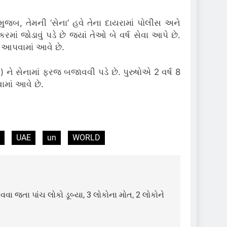
 મુજબ, તેમની ‘સેના’ હવે તેના દાયરામાં પોલીસ અને
ાં જોડાવું પડે છે જ્યાં તેઓ બે વર્ષ સેવા આપે છે.
 આપવામાં આવે છે.
) ને સેનામાં ફરજ બજાવવી પડે છે.
પુરુષોએ 2 વર્ષ 8
માં આવે છે.
UAE
un
WORLD
ાવવા જતા પાંચ લોકો ડૂબ્યા, 3 લોકોના મોત, 2 લોકોને