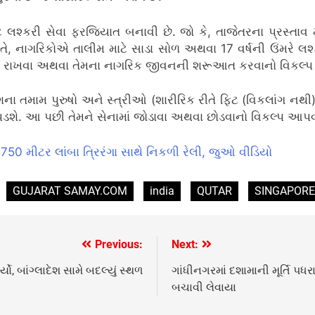
ાટે લશ્કરી સેવા ફરજિયાત બનાવી છે.
જો કે, તાજેતરના પ્રસ્તાવ
તે, નાગરિકોએ તાલીમ માટે સાડા સોળ અથવા 17 વર્ષની ઉંમરે લશ્કરમ
ી ચાલુ રાખવા અથવા તેમના નાગરિક જીવનની શરૂઆત કરવાનો વિકલ્પ
ા તમામ પુરુષો અને સ્ત્રીઓ (શારીરિક રીતે ફિટ (વિકલાંગ નથી)
પડશે.
આ પછી તેમને સેનામાં જોડાવા અથવા છોડવાનો વિકલ્પ આપવા
 750 મીટર લાંબા ત્રિરંગા સાથે નિકળી રેલી, જુઓ વીડિયો
GUJARAT SAMAY.COM
india
QUTAR
SINGAPORE
Previous:
Next:
ો, બાંગ્લાદેશ સામે બદલ્યું સ્થળ
ગાંધીનગરમાં દશામાની મૂર્તિ પધર
બચાવી લેવાયા