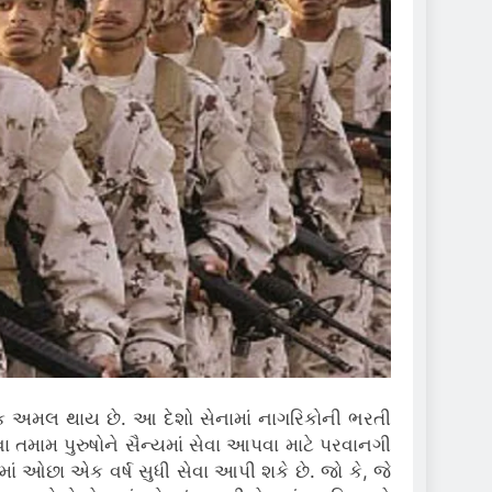
ડક અમલ થાય છે.
આ દેશો સેનામાં નાગરિકોની ભરતી
તમામ પુરુષોને સૈન્યમાં સેવા આપવા માટે પરવાનગી
ાં ઓછા એક વર્ષ સુધી સેવા આપી શકે છે.
જો કે, જે