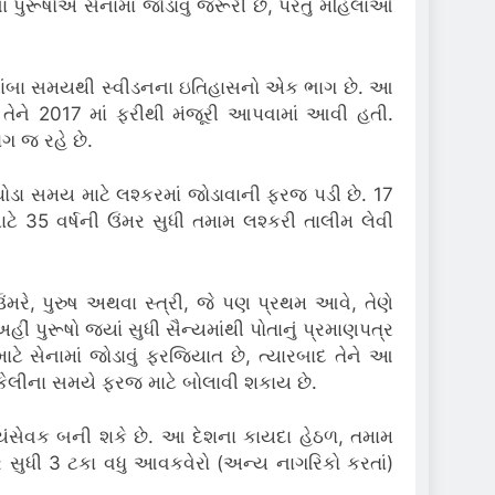
 પુરૂષોએ સેનામાં જોડાવું જરૂરી છે, પરંતુ મહિલાઓ
લાંબા સમયથી સ્વીડનના ઇતિહાસનો એક ભાગ છે.
આ
કીને તેને 2017 માં ફરીથી મંજૂરી આપવામાં આવી હતી.
ાગ જ રહે છે.
થોડા સમય માટે લશ્કરમાં જોડાવાની ફરજ પડી છે.
17
ાટે 35 વર્ષની ઉંમર સુધી તમામ લશ્કરી તાલીમ લેવી
મરે, પુરુષ અથવા સ્ત્રી, જે પણ પ્રથમ આવે, તેણે
હીં પુરૂષો જ્યાં સુધી સૈન્યમાંથી પોતાનું પ્રમાણપત્ર
ટે સેનામાં જોડાવું ફરજિયાત છે, ત્યારબાદ તેને આ
શ્કેલીના સમયે ફરજ માટે બોલાવી શકાય છે.
્વયંસેવક બની શકે છે.
આ દેશના કાયદા હેઠળ, તમામ
મર સુધી 3 ટકા વધુ આવકવેરો (અન્ય નાગરિકો કરતાં)