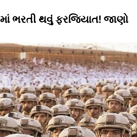
ામાં ભરતી થવું ફરજિયાત! જાણો