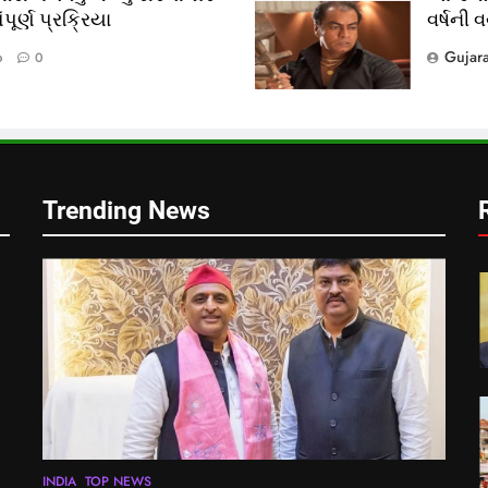
ૂર્ણ પ્રક્રિયા
વર્ષની 
?
Gujar
o
0
લ
Trending News
INDIA
TOP NEWS