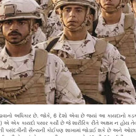
ડાવાનો અધિકાર છે.
જોકે, 6 દેશો એવા છે જ્યાં આ કાયદાનો ક
 એક કાયદો પસાર કર્યો છે જે શારીરિક રીતે અક્ષમ ન હોય તેવા 
ેમની પસંદગીની સૈન્યની કોઈપણ શાખામાં જોડાઈ શકે છે અને ઓછામ