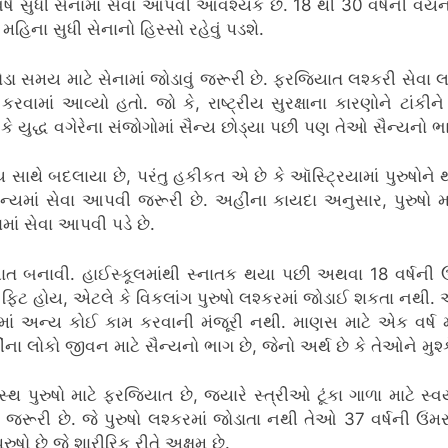
ર્ષ સુધી સેનામાં સેવા આપવી આવશ્યક છે.
18 થી 30 વર્ષની વયના
 મહિના સુધી સેનાનો હિસ્સો રહેવું પડશે.
ા સમય માટે સેનામાં જોડાવું જરૂરી છે.
ફરજિયાત લશ્કરી સેવા 
કરવામાં આવ્યો હતો.
જો કે, રાષ્ટ્રીય સુરક્ષાના કારણોને ટાં
કે યુદ્ધ વગેરેના સંજોગોમાં સૈન્ય છોડ્યા પછી પણ તેઓ સૈન્યનો ભ
ાથે બદલાયા છે, પરંતુ હકીકત એ છે કે ઑસ્ટ્રિયામાં પુરુષોને 
ન્યમાં સેવા આપવી જરૂરી છે.
અહીંના કાયદા અનુસાર, પુરુષો મ
ાં સેવા આપવી પડે છે.
યાત બનાવી.
હાઈસ્કૂલમાંથી સ્નાતક થયા પછી અથવા 18 વર્ષની ઉં
તે ફિટ હોય, એટલે કે વિકલાંગ પુરુષો લશ્કરમાં જોડાઈ શકતા નથી.
અ
ત્રમાં અન્ય કોઈ કામ કરવાની મંજૂરી નથી.
માણસ માટે એક વર્ષ મા
ના લોકો જીવન માટે સૈન્યનો ભાગ છે, જેનો અર્થ છે કે તેઓને મુ
્વસ્થ પુરુષો માટે ફરજિયાત છે, જ્યારે સ્ત્રીઓ ટૂંકા ગાળા માટે સ
 જરૂરી છે.
જે પુરુષો લશ્કરમાં જોડાતા નથી તેઓ 37 વર્ષની ઉં
ો છે જે શારીરિક રીતે અક્ષમ છે.