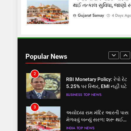
થઈ તત્કાલ સુવિધા, જાણો સંપ
8
શું તમારું મધ કે ઘી ખરેખર શુદ્ધ છે
Gujarat Samay
4 Days Ag
FSSAIએ ડાબરના દાવાઓની પો
ખોલી, મૂક્યો પ્રતિબંધ
INDIA
TOP NEWS
1
સમાજવાદી પાર્ટીએ અયોધ્યા
બેઠક પરથી પવન પાંડેને 2027
Popular News
માટે બનાવાયા ઉમેદવાર
INDIA
TOP NEWS
2
RBI Monetary Policy: રેપો રેટ
5.25% પર સ્થિર, EMI નહીં ઘટે
BUSINESS
TOP NEWS
3
અયોધ્યા રામ મંદિર આરતી પાસ
મેળવવું બન્યું સરળ: શરૂ થઈ
તત્કાલ સુવિધા, જાણો સંપૂર્ણ
INDIA
TOP NEWS