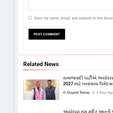
Save my name, email, and website in this brow
5
કોડીનારના છારા દરિયાકાંઠે પાંચ
કિશોરો ડૂબ્યા, 3નો બચાવ, 2
લાપતા
GUJARAT
TOP NEWS
6
Related News
પાસપોર્ટ વેરિફિકેશન માટે હવે
પોલીસ સ્ટેશનના ધક્કામાંથી
સમાજવાદી પાર્ટીએ અયોધ્યા
મુક્તિ,ગુજરાતમાં વેરિફિકેશન
GUJARAT
TOP NEWS
2027 માટે બનાવાયા ઉમેદવા
પ્રક્રિયા બની સરળ
7
Gujarat Samay
4 Days Ag
રાજ્યસભામાં ‘જન્મ અને મૃત્યુ
નોંધણી બિલ2026’ ધ્વનિમતથી
પાસ, વિપક્ષનો ઉગ્ર હોબાળો
INDIA
TOP NEWS
અયોધ્યા રામ મંદિર આરતી પ