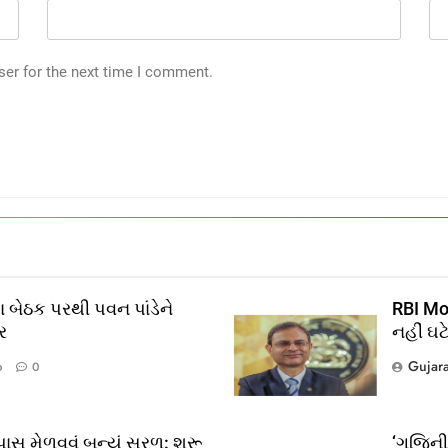
ser for the next time I comment.
 બેઠક પરથી પવન પાંડેને
RBI Mon
ર
નહીં ઘટ
Gujar
o
0
ાસ મેળવવું બન્યું સરળ: શરૂ
‘ગજિની’