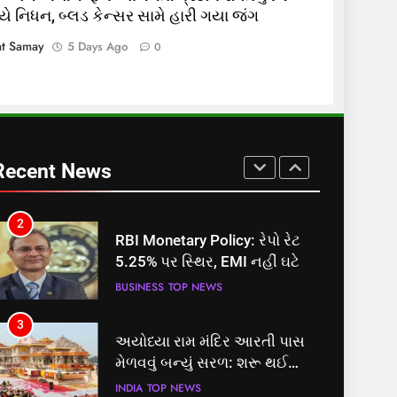
વયે નિધન, બ્લડ કેન્સર સામે હારી ગયા જંગ
8
શું તમારું મધ કે ઘી ખરેખર શુદ્ધ છે?
at Samay
5 Days Ago
0
FSSAIએ ડાબરના દાવાઓની પોલ
ખોલી, મૂક્યો પ્રતિબંધ
INDIA
TOP NEWS
1
સમાજવાદી પાર્ટીએ અયોધ્યા
બેઠક પરથી પવન પાંડેને 2027
Recent News
માટે બનાવાયા ઉમેદવાર
INDIA
TOP NEWS
2
RBI Monetary Policy: રેપો રેટ
5.25% પર સ્થિર, EMI નહીં ઘટે
BUSINESS
TOP NEWS
3
અયોધ્યા રામ મંદિર આરતી પાસ
મેળવવું બન્યું સરળ: શરૂ થઈ
તત્કાલ સુવિધા, જાણો સંપૂર્ણ
INDIA
TOP NEWS