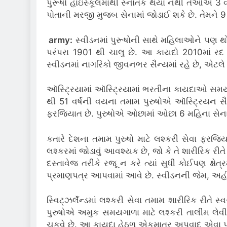
પુરૂષો હાઇસ્કૂલમાંથી સ્નાતક થયા નથી તેઓએ 3 વ
પોતાની મરજી મુજબ સેનામાં જોડાઈ શકે છે.
તેમને 9
army:
સ્વીડનમાં પુરૂષોની સાથે મહિલાઓને પણ થોડ
પરંપરા 1901 થી ચાલુ છે.
આ કાયદો 2010માં રદ 
સ્વીડનમાં નાગરિકો જીવનભર સૈન્યમાં રહે છે, એટલે 
ઑસ્ટ્રિયામાં ઑસ્ટ્રિયામાં ભરતીના કાયદાઓ સમય સ
થી 51 વર્ષની વયના તમામ પુરુષોએ ઑસ્ટ્રિયન સૈ
ફરજિયાત છે.
પુરુષોએ ઓછામાં ઓછા 6 મહિના સેનામ
કતારે દેશના તમામ પુરુષો માટે લશ્કરી સેવા ફરજિ
લશ્કરમાં જોડાવું આવશ્યક છે, જો કે તે શારીરિક રી
દસ્તાવેજ તરીકે રજૂ ન કરે ત્યાં સુધી કોઈપણ ક્ષે
પ્રમાણપત્ર આપવામાં આવે છે.
સ્વીડનની જેમ, અહીં
સ્વિટ્ઝર્લૅન્ડમાં લશ્કરી સેવા તમામ શારીરિક રીતે સ
પુરુષોએ અમુક સમયગાળા માટે લશ્કરી તાલીમ લેવી
ચૂકવે છે.
આ કાયદા હેઠળ એકમાત્ર અપવાદ એવા પુરુષ