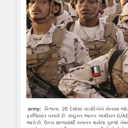
army:
વિશ્વના 26 દેશોમાં નાગરિકોને સેનામાં જો
ફરજિયાત બનાવે છે.
સંયુક્ત આરબ અમીરાત (UAE) એ
આપે છે.
ઉચ્ચ શાળામાંથી સ્નાતક થયેલા પુરૂષો ત