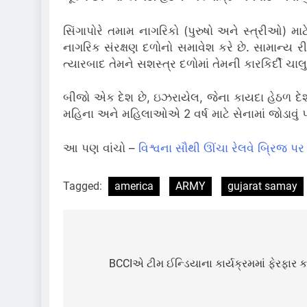
સિંગાપોરે તમામ નાગરિકો (પુરુષો અને સ્ત્રીઓ) મ
નાગરિક સંરક્ષણ દળોનો સમાવેશ કરે છે.
સામાન્ય રી
ત્યારબાદ તેમને સશસ્ત્ર દળોમાં તેમની કારકિર્દ
બીજો એક દેશ છે, ઇઝરાયેલ, જેના કાયદા હેઠળ દેશન
મહિના અને મહિલાઓએ 2 વર્ષ માટે સેનામાં જોડાવું 
આ પણ વાંચો –
વિશ્વના સૌથી ઊંચા રેલવે બ્રિજ પર
Tagged:
america
ARMY
gujarat samay
Post
navigation
BCCIએ ટીમ ઈન્ડિયાના કાર્યક્રમમાં ફેરફાર કર્ય