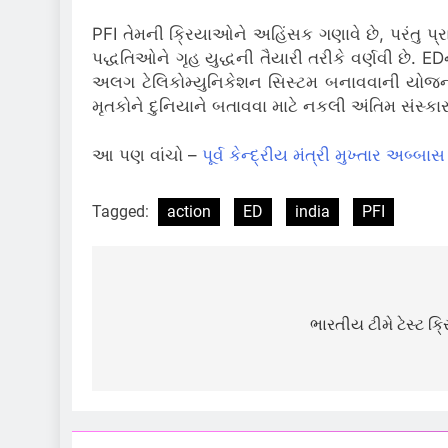
PFI તેમની ક્રિયાઓને અહિંસક ગણાવે છે, પરંતુ પ્રાપ
પદ્ધતિઓને ગૃહ યુદ્ધની તૈયારી તરીકે વર્ણવી છે.
EDન
અલગ ટેલિકોમ્યુનિકેશન સિસ્ટમ બનાવવાની યોજના 
મૃતકોને દુનિયાને બતાવવા માટે નકલી અંતિમ સંસ્ક
આ પણ વાંચો –
પૂર્વ કેન્દ્રીય મંત્રી મુખ્તાર અ
Tagged:
action
ED
india
PFI
Post
navigation
ભારતીય ટીમે ટેસ્ટ ક