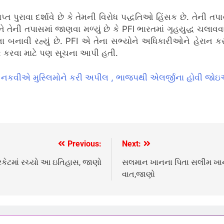
્ત પુરાવા દર્શાવે છે કે તેમની વિરોધ પદ્ધતિઓ હિંસક છે.
તેની તપ
ે તેની તપાસમાં જાણવા મળ્યું છે કે PFI ભારતમાં ગૃહયુદ્ધ ચલાવ
બનાવી રહ્યું છે.
PFI એ તેના સભ્યોને અધિકારીઓને હેરાન કર
ાર કરવા માટે પણ સૂચના આપી હતી.
બ્બાસ નકવીએ મુસ્લિમોને કરી અપીલ , ભાજપથી એલર્જીના હોવી જોઇએ
Previous:
Next:
્રિકેટમાં રચ્યો આ ઇતિહાસ, જાણો
સલમાન ખાનના પિતા સલીમ ખાને લ
વાત,જાણો