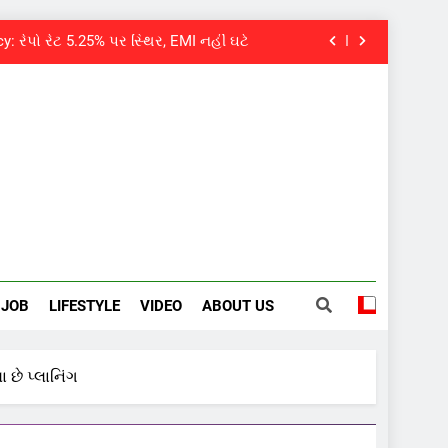
: રેપો રેટ 5.25% પર સ્થિર, EMI નહીં ઘટે
 તત્કાલ સુવિધા, જાણો સંપૂર્ણ પ્રક્રિયા
વયે નિધન, બ્લડ કેન્સર સામે હારી ગયા જંગ
પવન પાંડેને 2027 માટે બનાવાયા ઉમેદવાર
: રેપો રેટ 5.25% પર સ્થિર, EMI નહીં ઘટે
 તત્કાલ સુવિધા, જાણો સંપૂર્ણ પ્રક્રિયા
વયે નિધન, બ્લડ કેન્સર સામે હારી ગયા જંગ
JOB
LIFESTYLE
VIDEO
ABOUT US
 છે પ્લાનિંગ