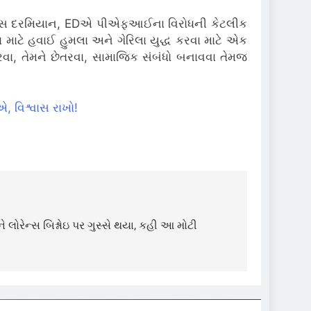
ાસ દરમિયાન, EDએ પીએફઆઈના વિરોધની કેટલીક
વા માટે હવાઈ હુમલા અને ગેરિલા યુદ્ધ કરવા માટે એક
વા, તેમને છેતરવા, સામાજિક સંબંધો બનાવવા તેમજ
, વિશ્વાસ રાખો!
ોરેન્સ બિશ્નોઇ પર ગુસ્સે થયા, કહી આ મોટી