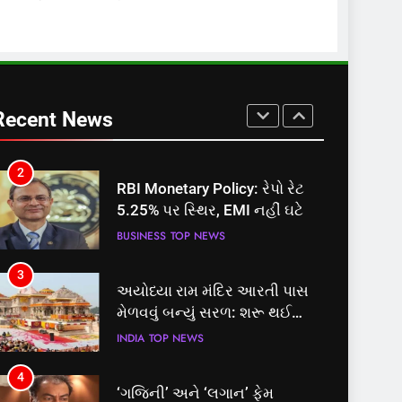
FSSAIએ ડાબરના દાવાઓની પોલ
ખોલી, મૂક્યો પ્રતિબંધ
INDIA
TOP NEWS
1
સમાજવાદી પાર્ટીએ અયોધ્યા
બેઠક પરથી પવન પાંડેને 2027
Recent News
માટે બનાવાયા ઉમેદવાર
INDIA
TOP NEWS
2
RBI Monetary Policy: રેપો રેટ
5.25% પર સ્થિર, EMI નહીં ઘટે
BUSINESS
TOP NEWS
3
અયોધ્યા રામ મંદિર આરતી પાસ
મેળવવું બન્યું સરળ: શરૂ થઈ
તત્કાલ સુવિધા, જાણો સંપૂર્ણ
INDIA
TOP NEWS
પ્રક્રિયા
4
‘ગજિની’ અને ‘લગાન’ ફેમ