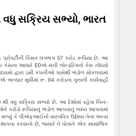
 વધુ સક્રિય સભ્યો, ભારત
પ્રોપર્ટીની કિંમત લગભગ 57 કરોડ રૂપિયા છે.
આ
ેલા કેસના આધારે EDએ મની લોન્ડરિંગનો કેસ નોંધ્યો
્યમો દ્વારા ડમી કંપનીઓ પાસેથી ભંડોળ મોકલવામાં
એ અત્યાર સુધીમાં રૂ. 94 કરોડના ગુનાની કાર્યવાહી
000 થી વધુ સક્રિય સભ્યો છે. આ દેશોમાં રહેતા બિન-
ેને કરોડો રૂપિયાનું ભંડોળ આપવાનું લક્ષ્ય આપવામાં
મળ્યું કે પીએફઆઈનો વાસ્તવિક ઉદ્દેશ્ય તેના અન્ય
ી સ્થાપના કરવાનો છે, જ્યારે તે પોતાને એક સામાજિક