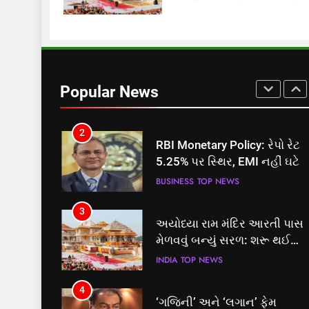
FSSAIએ ડાબરના દાવાઓની પો
ખોલી, મૂક્યો પ્રતિબંધ
INDIA
TOP NEWS
1
સમાજવાદી પાર્ટીએ અયોધ્યા
બેઠક પરથી પવન પાંડેને 2027
Popular News
માટે બનાવાયા ઉમેદવાર
INDIA
TOP NEWS
2
RBI Monetary Policy: રેપો રેટ
5.25% પર સ્થિર, EMI નહીં ઘટે
BUSINESS
TOP NEWS
3
અયોધ્યા રામ મંદિર આરતી પાસ
મેળવવું બન્યું સરળ: શરૂ થઈ
તત્કાલ સુવિધા, જાણો સંપૂર્ણ
INDIA
TOP NEWS
પ્રક્રિયા
4
‘ગજિની’ અને ‘લગાન’ ફેમ