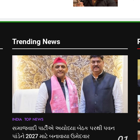
લ
Trending News
INDIA
TOP NEWS
સમાજવાદી પાર્ટીએ અયોધ્યા બેઠક પરથી પવન
પાંડેને 2027 માટે બનાવાયા ઉમેદવાર
01