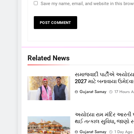
Save my name, email, and website in this brow
5
કોડીનારના છારા દરિયાકાંઠે પાંચ
કિશોરો ડૂબ્યા, 3નો બચાવ, 2
લાપતા
GUJARAT
TOP NEWS
6
Related News
પાસપોર્ટ વેરિફિકેશન માટે હવે
પોલીસ સ્ટેશનના ધક્કામાંથી
સમાજવાદી પાર્ટીએ અયોધ્યા
મુક્તિ,ગુજરાતમાં વેરિફિકેશન
GUJARAT
TOP NEWS
2027 માટે બનાવાયા ઉમેદવા
પ્રક્રિયા બની સરળ
7
Gujarat Samay
17 Hours 
રાજ્યસભામાં ‘જન્મ અને મૃત્યુ
નોંધણી બિલ2026’ ધ્વનિમતથી
પાસ, વિપક્ષનો ઉગ્ર હોબાળો
INDIA
TOP NEWS
અયોધ્યા રામ મંદિર આરતી પ
થઈ તત્કાલ સુવિધા, જાણો સંપ
8
શું તમારું મધ કે ઘી ખરેખર શુદ્ધ છે
Gujarat Samay
1 Day Ago