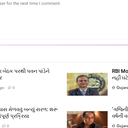
ser for the next time I comment.
 બેઠક પરથી પવન પાંડેને
RBI Mon
ર
નહીં ઘટ
Gujar
Ago
0
ાસ મેળવવું બન્યું સરળ: શરૂ
‘ગજિની’
ૂર્ણ પ્રક્રિયા
વર્ષની 
?
Gujar
0