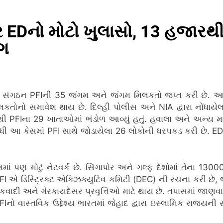
ર EDનો મોટો ખુલાસો, 13 હજારથી
ંગ
ંધિત સંગઠન PFIની 35 જંગમ અને જંગમ મિલકતો જપ્ત કરી છે.
આ 
િલકતોનો સમાવેશ થાય છે.
દિલ્હી પોલીસ અને NIA દ્વારા નોંધાય
થી PFIના 29 ખાતાઓમાં ભંડોળ આવ્યું હતું.
હવાલા અને અન્ય માધ
ી આ કેસમાં PFI સાથે જોડાયેલા 26 લોકોની ધરપકડ કરી છે.
ED
ેશમાં પણ મોટું નેટવર્ક છે. સિંગાપોર અને ગલ્ફ દેશોમાં તેના 13
FI એ ડિસ્ટ્રિક્ટ એક્ઝિક્યુટિવ કમિટી (DEC) ની રચના કરી છે, જ
વાદી અને ગેરકાયદેસર પ્રવૃત્તિઓ માટે થાય છે. તપાસમાં જાણવા 
PFIનો વાસ્તવિક ઉદ્દેશ્ય ભારતમાં જેહાદ દ્વારા ઇસ્લામિક રાજ્યન