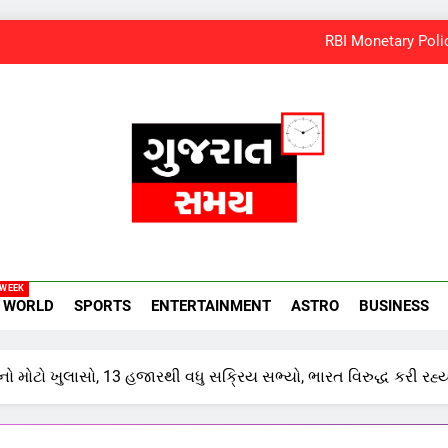
RBI Monetary Policy
અયોધ્યા રામ મંદિર આરતી પાસ મેળવવું બન્યું સરળ: શરૂ થઈ
‘ગજિની’ અને ‘લગાન’ ફેમ અભિનેતા પ્રદીપ રાવતનું 74 વર્ષની 
સમાજવાદી પાર્ટીએ અયોધ્યા બેઠક પરથી 
RBI Monetary Policy
અયોધ્યા રામ મંદિર આરતી પાસ મેળવવું બન્યું સરળ: શરૂ થઈ
amay
‘ગજિની’ અને ‘લગાન’ ફેમ અભિનેતા પ્રદીપ રાવતનું 74 વર્ષની 
 WEEK
WORLD
SPORTS
ENTERTAINMENT
ASTRO
BUSINESS
 મોટો ખુલાસો, 13 હજારથી વધુ સક્રિય સભ્યો, ભારત વિરુદ્ધ કરી રહ્યા