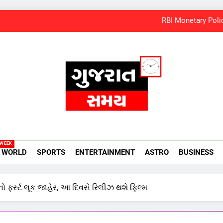
અયોધ્યા રામ મંદિર આરતી પાસ મેળવવું બન્યું સરળ: શરૂ થઈ
‘ગજિની’ અને ‘લગાન’ ફેમ અભિનેતા પ્રદીપ રાવતનું 74 વર્ષની 
સમાજવાદી પાર્ટીએ અયોધ્યા બેઠક પરથી 
RBI Monetary Policy
અયોધ્યા રામ મંદિર આરતી પાસ મેળવવું બન્યું સરળ: શરૂ થઈ
amay
‘ગજિની’ અને ‘લગાન’ ફેમ અભિનેતા પ્રદીપ રાવતનું 74 વર્ષની 
 WEEK
WORLD
SPORTS
ENTERTAINMENT
ASTRO
BUSINESS
ો ફર્સ્ટ લૂક જાહેર, આ દિવસે રિલીઝ થશે ફિલ્મ