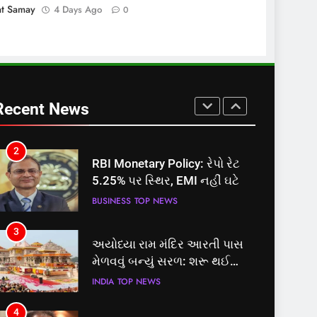
at Samay
4 Days Ago
0
સમાજવાદી પાર્ટીએ અયોધ્યા
બેઠક પરથી પવન પાંડેને 2027
માટે બનાવાયા ઉમેદવાર
INDIA
TOP NEWS
2
RBI Monetary Policy: રેપો રેટ
Recent News
5.25% પર સ્થિર, EMI નહીં ઘટે
BUSINESS
TOP NEWS
3
અયોધ્યા રામ મંદિર આરતી પાસ
મેળવવું બન્યું સરળ: શરૂ થઈ
તત્કાલ સુવિધા, જાણો સંપૂર્ણ
INDIA
TOP NEWS
પ્રક્રિયા
4
‘ગજિની’ અને ‘લગાન’ ફેમ
અભિનેતા પ્રદીપ રાવતનું 74
વર્ષની વયે નિધન, બ્લડ કેન્સર
ENTERTAINMENT
TOP NEWS
સામે હારી ગયા જંગ