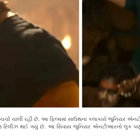
લઈને ચર્ચા ચાલી રહી છે. આ ફિલ્મમાં સાઉથના કલાકારો જુનિયર
ા જ રિલીઝ થઈ ગયું છે. આ સિવાય જુનિયર એનટીઆરનો લુક પણ સા