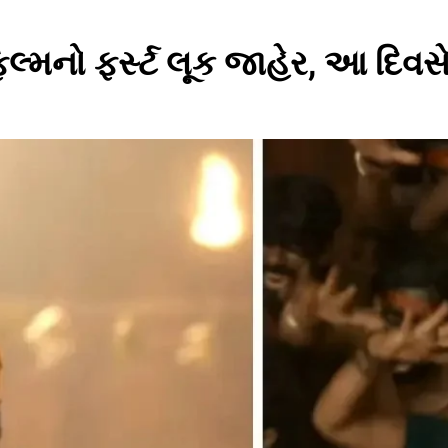
લ્મનો ફર્સ્ટ લૂક જાહેર, આ દિવસ