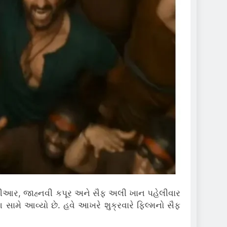
 એનટીઆર, જાહ્નવી કપૂર અને સૈફ અલી ખાન પહેલીવાર
મે આવ્યો છે. હવે આખરે શુક્રવારે ફિલ્મનો સૈફ