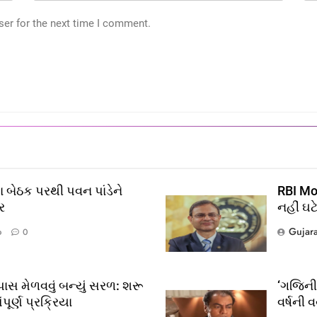
ser for the next time I comment.
 બેઠક પરથી પવન પાંડેને
RBI Mon
ર
નહીં ઘટ
Gujar
o
0
?
લ
ાસ મેળવવું બન્યું સરળ: શરૂ
‘ગજિની’
ૂર્ણ પ્રક્રિયા
વર્ષની 