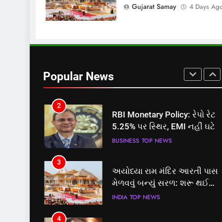
સમાજવાદી પાર્ટીએ અયોધ્યા
Gujarat Samay
4 Days Ag
બેઠક પરથી પવન પાંડેને 2027
માટે બનાવાયા ઉમેદવાર
INDIA
TOP NEWS
2
RBI Monetary Policy: રેપો રેટ
5.25% પર સ્થિર, EMI નહીં ઘટે
Popular News
BUSINESS
TOP NEWS
3
અયોધ્યા રામ મંદિર આરતી પાસ
મેળવવું બન્યું સરળ: શરૂ થઈ
તત્કાલ સુવિધા, જાણો સંપૂર્ણ
INDIA
TOP NEWS
પ્રક્રિયા
4
‘ગજિની’ અને ‘લગાન’ ફેમ
અભિનેતા પ્રદીપ રાવતનું 74
વર્ષની વયે નિધન, બ્લડ કેન્સર
ENTERTAINMENT
TOP NEWS
સામે હારી ગયા જંગ
5