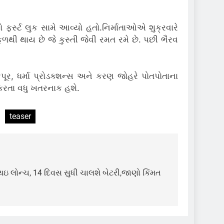
્સ્ટ લુક સામે આવ્યો હતો.નિર્માતાઓએ શુક્રવારે
ુળથી થાય છે જે કુસ્તી જેવી રમત રમે છે. પછી ભૈરવ
ર, ધર્મા પ્રોડક્શન્સ અને કરણ જોહરે પોતપોતાના
ા કરતા વધુ ખતરનાક હશે.
teaser
ઇ લોન્ચ, 14 દિવસ સુધી ચાલશે બેટરી,જાણો કિંમત