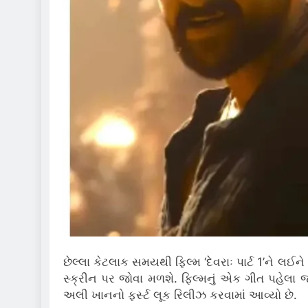
છેલ્લા કેટલાક સમયથી ફિલ્મ ‘દેવરાઃ પાર્ટ 1’ને 
સ્ક્રીન પર જોવા મળશે. ફિલ્મનું એક ગીત પહેલ
અલી ખાનનો ફર્સ્ટ લૂક રિલીઝ કરવામાં આવ્યો છે.