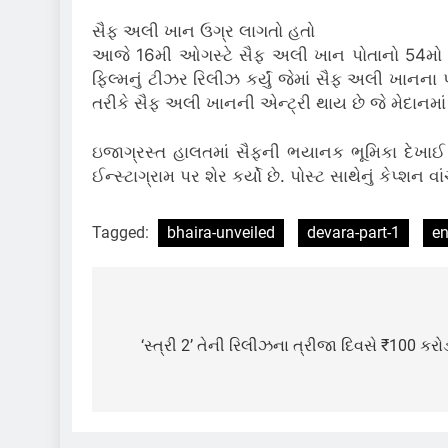
સૈફ અલી ખાન ઉગ્ર લાગતો હતો
આજે 16મી ઓગસ્ટે સૈફ અલી ખાન પોતાનો 54મો જન્
ફિલ્મનું ટીઝર રિલીઝ કર્યું જેમાં સૈફ અલી ખાનના
તરીકે સૈફ અલી ખાનની એન્ટ્રી થાય છે જે મેદાનમાં 
ઇજાગ્રસ્ત હાલતમાં સૈફની ભયાનક ભૂમિકા દેખાઈ 
ઈન્સ્ટાગ્રામ પર શેર કર્યો છે. પોસ્ટ સાથેનું કેપ
Tagged:
bhaira-unveiled
devara-part-1
en
Post
navigation
‘સ્ત્રી 2’ તેની રિલીઝના ત્રીજા દિવસે ₹100 ક