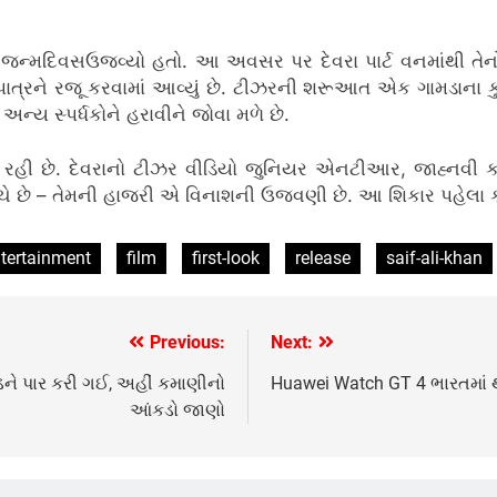
મદિવસઉજવ્યો હતો. આ અવસર પર દેવરા પાર્ટ વનમાંથી તેનો ફર
 પાત્રને રજૂ કરવામાં આવ્યું છે. ટીઝરની શરૂઆત એક ગામડાના ક
અન્ય સ્પર્ધકોને હરાવીને જોવા મળે છે.
રહી છે. દેવરાનો ટીઝર વીડિયો જુનિયર એનટીઆર, જાહ્નવી કપૂ
્શન વાંચે છે – તેમની હાજરી એ વિનાશની ઉજવણી છે. આ શિકાર પહેલ
tertainment
film
first-look
release
saif-ali-khan
Previous:
Next:
રોડને પાર કરી ગઈ, અહીં કમાણીનો
Huawei Watch GT 4 ભારતમાં થ
આંકડો જાણો