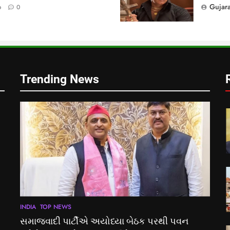
Gujar
o
0
Trending News
INDIA
TOP NEWS
સમાજવાદી પાર્ટીએ અયોધ્યા બેઠક પરથી પવન