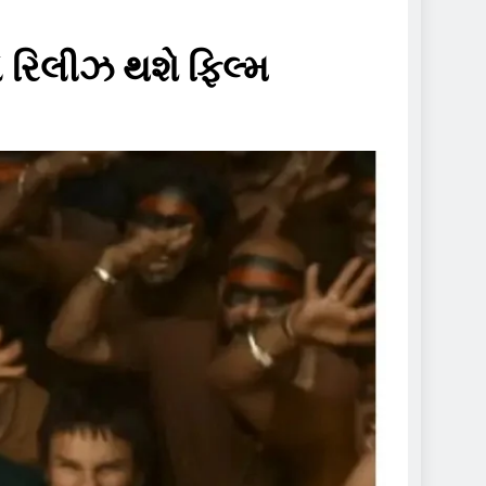
ે રિલીઝ થશે ફિલ્મ