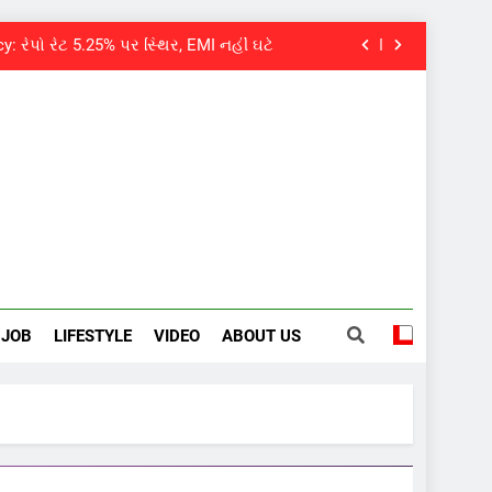
 તત્કાલ સુવિધા, જાણો સંપૂર્ણ પ્રક્રિયા
વયે નિધન, બ્લડ કેન્સર સામે હારી ગયા જંગ
પવન પાંડેને 2027 માટે બનાવાયા ઉમેદવાર
: રેપો રેટ 5.25% પર સ્થિર, EMI નહીં ઘટે
 તત્કાલ સુવિધા, જાણો સંપૂર્ણ પ્રક્રિયા
વયે નિધન, બ્લડ કેન્સર સામે હારી ગયા જંગ
JOB
LIFESTYLE
VIDEO
ABOUT US