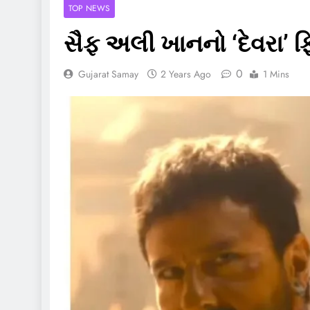
TOP NEWS
સૈફ અલી ખાનનો ‘દેવરા’ ફિ
0
Gujarat Samay
2 Years Ago
1 Mins