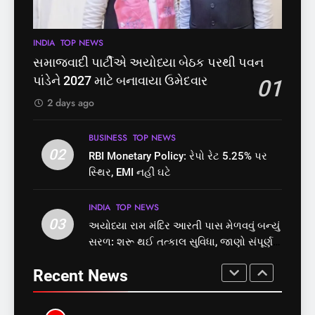
પાસ, વિપક્ષનો ઉગ્ર હોબાળો
GUJARAT
TOP NEWS
INDIA
TOP NEWS
પ્રક્રિયા બની સરળ
7
INDIA
TOP NEWS
8
રાજ્યસભામાં ‘જન્મ અને મૃત્યુ
શું તમારું મધ કે ઘી ખરેખર શુદ્ધ
સમાજવાદી પાર્ટીએ અયોધ્યા બેઠક પરથી પવન
નોંધણી બિલ2026’ ધ્વનિમતથી
છે? FSSAIએ ડાબરના દાવાઓની
પાંડેને 2027 માટે બનાવાયા ઉમેદવાર
01
પાસ, વિપક્ષનો ઉગ્ર હોબાળો
પોલ ખોલી, મૂક્યો પ્રતિબંધ
INDIA
TOP NEWS
INDIA
TOP NEWS
2 days ago
8
1
BUSINESS
TOP NEWS
શું તમારું મધ કે ઘી ખરેખર શુદ્ધ
02
સમાજવાદી પાર્ટીએ અયોધ્યા
RBI Monetary Policy: રેપો રેટ 5.25% પર
છે? FSSAIએ ડાબરના દાવાઓની
બેઠક પરથી પવન પાંડેને 2027
સ્થિર, EMI નહીં ઘટે
પોલ ખોલી, મૂક્યો પ્રતિબંધ
માટે બનાવાયા ઉમેદવાર
INDIA
TOP NEWS
INDIA
TOP NEWS
INDIA
TOP NEWS
03
અયોધ્યા રામ મંદિર આરતી પાસ મેળવવું બન્યું
1
2
સરળ: શરૂ થઈ તત્કાલ સુવિધા, જાણો સંપૂર્ણ
સમાજવાદી પાર્ટીએ અયોધ્યા
RBI Monetary Policy: રેપો રેટ
પ્રક્રિયા
બેઠક પરથી પવન પાંડેને 2027
5.25% પર સ્થિર, EMI નહીં ઘટે
Recent News
માટે બનાવાયા ઉમેદવાર
INDIA
TOP NEWS
BUSINESS
TOP NEWS