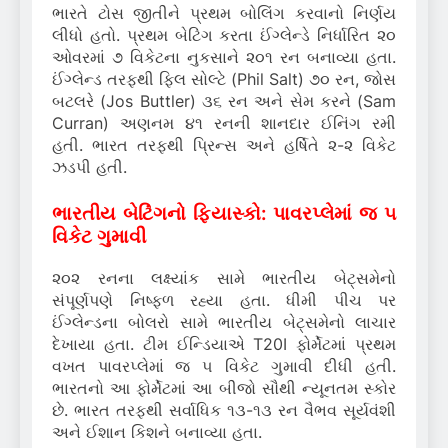
ભારતે ટોસ જીતીને પ્રથમ બોલિંગ કરવાનો નિર્ણય
લીધો હતો. પ્રથમ બેટિંગ કરતા ઈંગ્લેન્ડે નિર્ધારિત ૨૦
ઓવરમાં ૭ વિકેટના નુકસાને ૨૦૧ રન બનાવ્યા હતા.
ઈંગ્લેન્ડ તરફથી ફિલ સોલ્ટે (Phil Salt) ૭૦ રન, જોસ
બટલરે (Jos Buttler) ૩૬ રન અને સેમ કરને (Sam
Curran) અણનમ ૪૧ રનની શાનદાર ઈનિંગ રમી
હતી. ભારત તરફથી પ્રિન્સ અને હર્ષિતે ૨-૨ વિકેટ
ઝડપી હતી.
ભારતીય બેટિંગનો ફિયાસ્કો: પાવરપ્લેમાં જ ૫
વિકેટ ગુમાવી
૨૦૨ રનના લક્ષ્યાંક સામે ભારતીય બેટ્સમેનો
સંપૂર્ણપણે નિષ્ફળ રહ્યા હતા. ધીમી પીચ પર
ઈંગ્લેન્ડના બોલરો સામે ભારતીય બેટ્સમેનો લાચાર
દેખાયા હતા. ટીમ ઈન્ડિયાએ T20I ફોર્મેટમાં પ્રથમ
વખત પાવરપ્લેમાં જ ૫ વિકેટ ગુમાવી દીધી હતી.
ભારતનો આ ફોર્મેટમાં આ બીજો સૌથી ન્યૂનતમ સ્કોર
છે. ભારત તરફથી સર્વાધિક ૧૩-૧૩ રન વૈભવ સૂર્યવંશી
અને ઈશાન કિશને બનાવ્યા હતા.