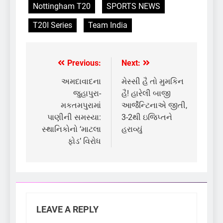
Nottingham T20
SPORTS NEWS
T20I Series
Team India
Previous:
Next:
Post
navigation
અમદાવાદના
મેસ્સી હૈ તો મુમકિન
જુહાપુરા-
હૈ! હારેલી બાજી
મકતમપુરામાં
આર્જેન્ટિનાએ જીતી,
પાણીની સમસ્યા:
3-2થી ઇજિપ્તને
સ્થાનિકોનો ‘માટલા
હરાવ્યું
ફોડ’ વિરોધ
LEAVE A REPLY