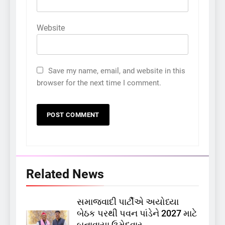
Website
Save my name, email, and website in this
browser for the next time I comment.
Related News
સમાજવાદી પાર્ટીએ અયોધ્યા
5
બેઠક પરથી પવન પાંડેને 2027 માટે
કોડીનારના છારા દરિયાકાંઠે પાંચ