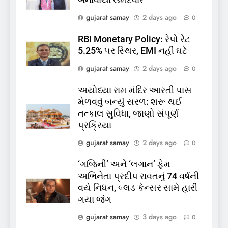
બનાવાયા ઉમેદવાર
કિશોરો ડૂબ્યા, 3નો બચાવ, 2
લાપતા
GUJARAT
TOP NEWS
gujarat samay
2 days ago
0
RBI Monetary Policy: રેપો રેટ
6
5.25% પર સ્થિર, EMI નહીં ઘટે
પાસપોર્ટ વેરિફિકેશન માટે હવે
gujarat samay
2 days ago
0
પોલીસ સ્ટેશનના ધક્કામાંથી
મુક્તિ,ગુજરાતમાં વેરિફિકેશન
GUJARAT
TOP NEWS
અયોધ્યા રામ મંદિર આરતી પાસ
પ્રક્રિયા બની સરળ
મેળવવું બન્યું સરળ: શરૂ થઈ
7
તત્કાલ સુવિધા, જાણો સંપૂર્ણ
રાજ્યસભામાં ‘જન્મ અને મૃત્યુ
પ્રક્રિયા
નોંધણી બિલ2026’ ધ્વનિમતથી
gujarat samay
2 days ago
0
પાસ, વિપક્ષનો ઉગ્ર હોબાળો
INDIA
TOP NEWS
‘ગજિની’ અને ‘લગાન’ ફેમ
અભિનેતા પ્રદીપ રાવતનું 74 વર્ષની
8
વયે નિધન, બ્લડ કેન્સર સામે હારી
શું તમારું મધ કે ઘી ખરેખર શુદ્ધ
ગયા જંગ
છે? FSSAIએ ડાબરના દાવાઓની
પોલ ખોલી, મૂક્યો પ્રતિબંધ
gujarat samay
3 days ago
0
INDIA
TOP NEWS