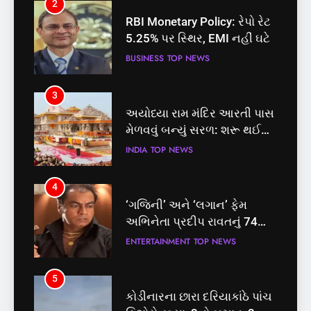
2
3
RBI Monetary Policy: રેપો રેટ
અયોધ્યા રામ મંદિર આરતી પાસ
5.25% પર સ્થિર, EMI નહીં ઘટે
મેળવવું બન્યું સરળ: શરૂ થઈ
તત્કાલ સુવિધા, જાણો સંપૂર્ણ
BUSINESS
TOP NEWS
INDIA
TOP NEWS
પ્રક્રિયા
3
4
અયોધ્યા રામ મંદિર આરતી પાસ
‘ગજિની’ અને ‘લગાન’ ફેમ
મેળવવું બન્યું સરળ: શરૂ થઈ
અભિનેતા પ્રદીપ રાવતનું 74
તત્કાલ સુવિધા, જાણો સંપૂર્ણ
વર્ષની વયે નિધન, બ્લડ કેન્સર
INDIA
TOP NEWS
ENTERTAINMENT
TOP NEWS
પ્રક્રિયા
સામે હારી ગયા જંગ
4
5
‘ગજિની’ અને ‘લગાન’ ફેમ
કોડીનારના છારા દરિયાકાંઠે પાંચ
અભિનેતા પ્રદીપ રાવતનું 74
કિશોરો ડૂબ્યા, 3નો બચાવ, 2
વર્ષની વયે નિધન, બ્લડ કેન્સર
લાપતા
ENTERTAINMENT
TOP NEWS
GUJARAT
TOP NEWS
સામે હારી ગયા જંગ
5
6
કોડીનારના છારા દરિયાકાંઠે પાંચ
પાસપોર્ટ વેરિફિકેશન માટે હવે