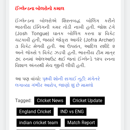
ઈંગ્લેન્ડના બોલરોનો કમાલ
ઈંગ્લેન્ડના બોલરોએ શિસ્તબદ્ધ બોલિંગ કરીને
ભારતીય ઈનિંગની કમર તોડી નાખી હતી. જોશ ટંગે
(Josh Tongue) ઘાતક બોલિંગ કરતા ૪ વિકેટ
ચટકાવી હતી, જ્યારે જોફ્રા આર્ચરે (Jofra Archer)
૩ વિકેટ મેળવી હતી. આ ઉપરાંત, આદિલ રશીદે ૨
અને જેક્સે ૧ વિકેટ ઝડપી હતી. ભારતીય ટીમ માત્ર
૭૬ રનમાં ઓલઆઉટ થઈ જતાં ઈંગ્લેન્ડે ૧૨૫ રનના
વિશાળ અંતરથી મેચ જીતી લીધી હતી.
આ પણ વાંચો:
પૃથ્વી શોની સગાઈ તૂટી: મંગેતરે
લગાવ્યા ગંભીર આરોપ, જાણો શું છે મામલો
Tagged:
Cricket News
Cricket Update
England Cricket
IND vs ENG
indian cricket team
Match Report