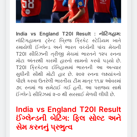
India vs England T20I Result : નૉટિંગહામ:
નૉટિંગહામના ટ્રેન્ટ બ્રિજ ક્રિકેટ સ્ટેડિયમ ખાતે
રમાયેલી ઈંગ્લેન્ડ અને ભારત વચ્ચેની પાંચ મેચની
T20I સીરિઝની ત્રીજી મેચમાં ભારતને ૧૨૫ રનના
મોટા અંતરથી કારમી હારનો સામનો કરવો પડ્યો છે.
T20I ક્રિકેટના ઈતિહાસમાં ભારતની આ અત્યાર
સુધીની સૌથી મોટી હાર છે. ૨૦૨ રનના લક્ષ્યાંકનો
પીછો કરવા ઉતરેલી ભારતીય ટીમ માત્ર ૧૧.૪ ઓવરમાં
૭૬ રનમાં જ સમેટાઈ ગઈ હતી. આ પરાજય સાથે
ઈંગ્લેન્ડે સીરિઝમાં ૨-૦ થી સરસાઈ મેળવી લીધી છે.
India vs England T20I Result
ઈંગ્લેન્ડની બેટિંગ: ફિલ સોલ્ટ અને
સેમ કરનનું પ્રભુત્વ