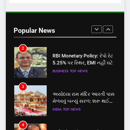
1
સમાજવાદી પાર્ટીએ અયોધ્યા
બેઠક પરથી પવન પાંડેને 2027
Popular News
માટે બનાવાયા ઉમેદવાર
INDIA
TOP NEWS
2
RBI Monetary Policy: રેપો રેટ
5.25% પર સ્થિર, EMI નહીં ઘટે
BUSINESS
TOP NEWS
3
અયોધ્યા રામ મંદિર આરતી પાસ
મેળવવું બન્યું સરળ: શરૂ થઈ
તત્કાલ સુવિધા, જાણો સંપૂર્ણ
INDIA
TOP NEWS
પ્રક્રિયા
4