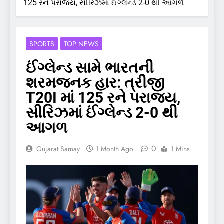
125 રને પરાજય, સીરિઝમાં ઈંગ્લેન્ડ 2-0 થી આગળ
SPORTS
TOP NEWS
ઈંગ્લેન્ડ સામે ભારતની
શરમજનક હાર: ત્રીજી
T20I માં 125 રને પરાજય,
સીરિઝમાં ઈંગ્લેન્ડ 2-0 થી
આગળ
0
Gujarat Samay
1 Month Ago
1 Mins