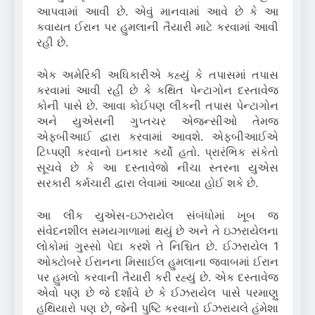
આપવામાં આવી છે. એવું માનવામાં આવે છે કે આ
કવાયત ઈરાન પર હુમલાની તૈયારી માટે કરવામાં આવી
રહી છે.
એક અમેરિકી અધિકારીએ કહ્યું કે તપાસમાં તપાસ
કરવામાં આવી રહી છે કે કથિત પેન્ટાગોન દસ્તાવેજ
કોની પાસે છે. આવા કોઈપણ લીકની તપાસ પેન્ટાગોન
અને યુએસની ગુપ્તચર એજન્સીઓ તેમજ
એફબીઆઈ દ્વારા કરવામાં આવશે. એફબીઆઈએ
ટિપ્પણી કરવાનો ઇનકાર કર્યો હતો. પ્રારંભિક સંકેતો
સૂચવે છે કે આ દસ્તાવેજો નીચા સ્તરના યુએસ
સરકારી કર્મચારી દ્વારા લેવામાં આવ્યા હોઈ શકે છે.
આ લીક યુએસ-ઇઝરાયેલ સંબંધોમાં ખૂબ જ
સંવેદનશીલ સમયગાળામાં થયું છે અને તે ઇઝરાયેલના
લોકોમાં ગુસ્સો પેદા કરશે તે નિશ્ચિત છે. ઈઝરાયેલ 1
ઓક્ટોબરે ઈરાનના મિસાઈલ હુમલાના જવાબમાં ઈરાન
પર હુમલો કરવાની તૈયારી કરી રહ્યું છે. એક દસ્તાવેજ
એવો પણ છે જે દર્શાવે છે કે ઈઝરાયેલ પાસે પરમાણુ
હથિયારો પણ છે, જેની પુષ્ટિ કરવાનો ઈઝરાયલે હંમેશા