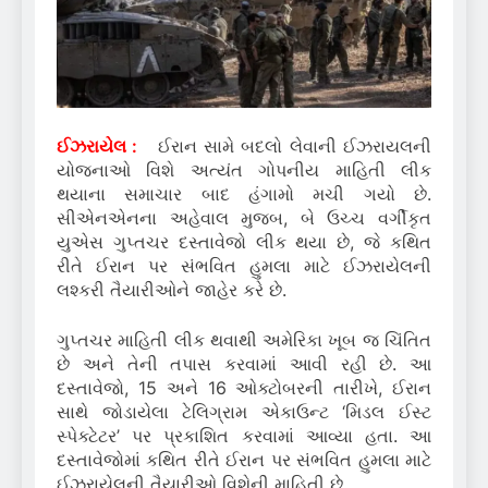
ઈઝરાયેલ :
ઈરાન સામે બદલો લેવાની ઈઝરાયલની
યોજનાઓ વિશે અત્યંત ગોપનીય માહિતી લીક
થયાના સમાચાર બાદ હંગામો મચી ગયો છે.
સીએનએનના અહેવાલ મુજબ, બે ઉચ્ચ વર્ગીકૃત
યુએસ ગુપ્તચર દસ્તાવેજો લીક થયા છે, જે કથિત
રીતે ઈરાન પર સંભવિત હુમલા માટે ઈઝરાયેલની
લશ્કરી તૈયારીઓને જાહેર કરે છે.
ગુપ્તચર માહિતી લીક થવાથી અમેરિકા ખૂબ જ ચિંતિત
છે અને તેની તપાસ કરવામાં આવી રહી છે. આ
દસ્તાવેજો, 15 અને 16 ઓક્ટોબરની તારીખે, ઈરાન
સાથે જોડાયેલા ટેલિગ્રામ એકાઉન્ટ ‘મિડલ ઈસ્ટ
સ્પેક્ટેટર’ પર પ્રકાશિત કરવામાં આવ્યા હતા. આ
દસ્તાવેજોમાં કથિત રીતે ઈરાન પર સંભવિત હુમલા માટે
ઈઝરાયેલની તૈયારીઓ વિશેની માહિતી છે.