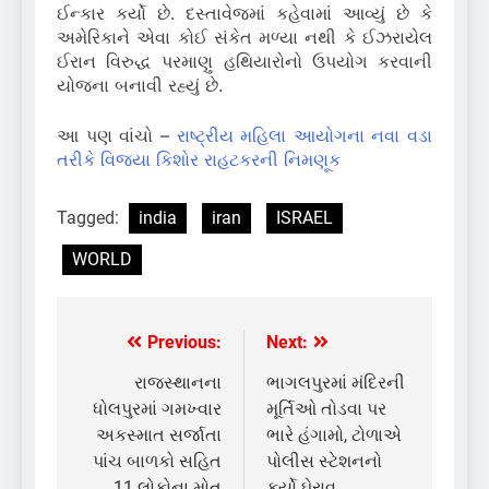
ઈન્કાર કર્યો છે. દસ્તાવેજમાં કહેવામાં આવ્યું છે કે
અમેરિકાને એવા કોઈ સંકેત મળ્યા નથી કે ઈઝરાયેલ
ઈરાન વિરુદ્ધ પરમાણુ હથિયારોનો ઉપયોગ કરવાની
યોજના બનાવી રહ્યું છે.
આ પણ વાંચો –
રાષ્ટ્રીય મહિલા આયોગના નવા વડા
તરીકે વિજયા કિશોર રાહટકરની નિમણૂક
Tagged:
india
iran
ISRAEL
WORLD
Previous:
Next:
Post
navigation
રાજસ્થાનના
ભાગલપુરમાં મંદિરની
ધોલપુરમાં ગમખ્વાર
મૂર્તિઓ તોડવા પર
અકસ્માત સર્જાતા
ભારે હંગામો, ટોળાએ
પાંચ બાળકો સહિત
પોલીસ સ્ટેશનનો
11 લોકોના મોત
કર્યો ઘેરાવ