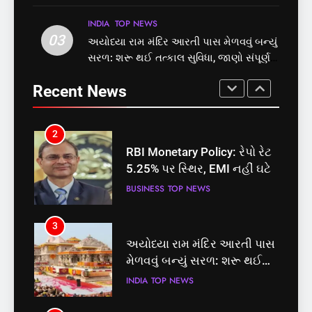
પોલ ખોલી, મૂક્યો પ્રતિબંધ
માટે બનાવાયા ઉમેદવાર
INDIA
TOP NEWS
INDIA
TOP NEWS
INDIA
TOP NEWS
03
અયોધ્યા રામ મંદિર આરતી પાસ મેળવવું બન્યું
1
2
સરળ: શરૂ થઈ તત્કાલ સુવિધા, જાણો સંપૂર્ણ
સમાજવાદી પાર્ટીએ અયોધ્યા
RBI Monetary Policy: રેપો રેટ
પ્રક્રિયા
બેઠક પરથી પવન પાંડેને 2027
5.25% પર સ્થિર, EMI નહીં ઘટે
Recent News
માટે બનાવાયા ઉમેદવાર
INDIA
TOP NEWS
BUSINESS
TOP NEWS
2
3
RBI Monetary Policy: રેપો રેટ
અયોધ્યા રામ મંદિર આરતી પાસ
5.25% પર સ્થિર, EMI નહીં ઘટે
મેળવવું બન્યું સરળ: શરૂ થઈ
તત્કાલ સુવિધા, જાણો સંપૂર્ણ
BUSINESS
TOP NEWS
INDIA
TOP NEWS
પ્રક્રિયા
3
4
અયોધ્યા રામ મંદિર આરતી પાસ
‘ગજિની’ અને ‘લગાન’ ફેમ
મેળવવું બન્યું સરળ: શરૂ થઈ
અભિનેતા પ્રદીપ રાવતનું 74
તત્કાલ સુવિધા, જાણો સંપૂર્ણ
વર્ષની વયે નિધન, બ્લડ કેન્સર
INDIA
TOP NEWS
ENTERTAINMENT
TOP NEWS
પ્રક્રિયા
સામે હારી ગયા જંગ