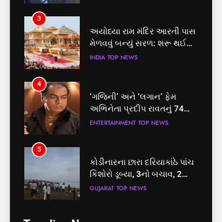
3
અયોધ્યા રામ મંદિર આરતી પાસ
મેળવવું બન્યું સરળ: શરૂ થઈ
તત્કાલ સુવિધા, જાણો સંપૂર્ણ
INDIA
TOP NEWS
પ્રક્રિયા
4
‘ગજિની’ અને ‘લગાન’ ફેમ
અભિનેતા પ્રદીપ રાવતનું 74
વર્ષની વયે નિધન, બ્લડ કેન્સર
ENTERTAINMENT
TOP NEWS
સામે હારી ગયા જંગ
5
કોડીનારના છારા દરિયાકાંઠે પાંચ
કિશોરો ડૂબ્યા, 3નો બચાવ, 2
લાપતા
GUJARAT
TOP NEWS
5
6