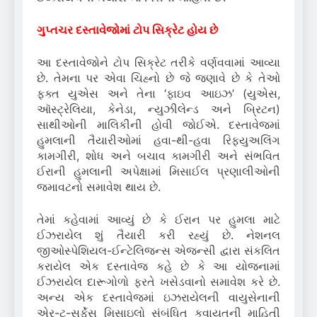
ગુપ્તચર દસ્તાવેજોમાં ટોપ સિક્રેટ હોય છે
આ દસ્તાવેજોને ટોપ સિક્રેટ તરીકે વર્ણવવામાં આવ્યા
છે. તેમના પર એવા ચિહ્નો છે જે જણાવે છે કે તેઓ
ફક્ત યુએસ અને તેના ‘ફાઇવ આઇઝ’ (યુએસ,
ઑસ્ટ્રેલિયા, કેનેડા, ન્યુઝીલેન્ડ અને બ્રિટન)
સાથીઓની માલિકીની હોવી જોઈએ. દસ્તાવેજમાં
હુમલાની તૈયારીઓમાં હવા-થી-હવા રિફ્યુઅલિંગ
કામગીરી, શોધ અને બચાવ કામગીરી અને સંભવિત
ઈરાની હુમલાની અપેક્ષામાં મિસાઈલ પ્રણાલીઓની
જમાવટનો સમાવેશ થાય છે.
તેમાં કહેવામાં આવ્યું છે કે ઈરાન પર હુમલા માટે
ઈઝરાયેલ શું તૈયારી કરી રહ્યું છે. નેશનલ
જીઓસ્પેશિયલ-ઈન્ટેલિજન્સ એજન્સી દ્વારા સંકલિત
કરાયેલ એક દસ્તાવેજ કહે છે કે આ યોજનામાં
ઈઝરાયેલ દારૂગોળો ફરતે ખસેડવાનો સમાવેશ કરે છે.
અન્ય એક દસ્તાવેજમાં ઇઝરાયેલની વાયુસેનાની
એર-ટુ-સર્ફેસ મિસાઇલો સંબંધિત કવાયતની માહિતી