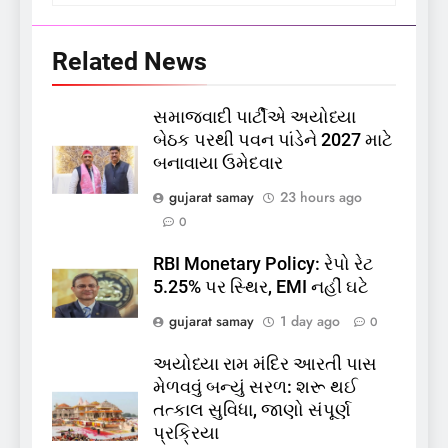
Related News
સમાજવાદી પાર્ટીએ અયોધ્યા
બેઠક પરથી પવન પાંડેને 2027 માટે
5
બનાવાયા ઉમેદવાર
કોડીનારના છારા દરિયાકાંઠે પાંચ
કિશોરો ડૂબ્યા, 3નો બચાવ, 2
gujarat samay
23 hours ago
લાપતા
GUJARAT
TOP NEWS
0
RBI Monetary Policy: રેપો રેટ
6
5.25% પર સ્થિર, EMI નહીં ઘટે
પાસપોર્ટ વેરિફિકેશન માટે હવે
gujarat samay
1 day ago
0
પોલીસ સ્ટેશનના ધક્કામાંથી
મુક્તિ,ગુજરાતમાં વેરિફિકેશન
GUJARAT
TOP NEWS
અયોધ્યા રામ મંદિર આરતી પાસ
પ્રક્રિયા બની સરળ
મેળવવું બન્યું સરળ: શરૂ થઈ
7
તત્કાલ સુવિધા, જાણો સંપૂર્ણ
રાજ્યસભામાં ‘જન્મ અને મૃત્યુ
પ્રક્રિયા