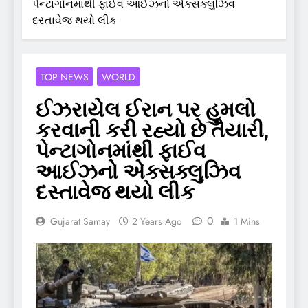
પેન્ટાગોનમાંથી ફાઈવ આઈઝનો એક્સક્લુઝિવ
દસ્તાવેજ થયો લીક
TOP NEWS
WORLD
ઈઝરાયેલ ઈરાન પર હુમલો
કરવાની કરી રહ્યો છે તૈયારી,
પેન્ટાગોનમાંથી ફાઈવ
આઈઝનો એક્સક્લુઝિવ
દસ્તાવેજ થયો લીક
0
Gujarat Samay
2 Years Ago
1 Mins