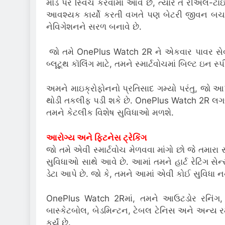
મોડ પર સ્વિચ કરવામાં આવે છે, ત્યારે તે રીઅલ-ટાઇ
આવશ્યક કાર્યો કરતી વખતે પણ બેટરી જીવન બચાવે છ
નેવિગેશનને સરળ બનાવે છે.
જો તમે OnePlus Watch 2R ને એકવાર પાવર સેવર મો
બ્લૂટૂથ કૉલિંગ માટે, તમને સ્માર્ટવોચમાં બિલ્ટ ઇન
અમને માઇક્રોફોનનો પ્રતિસાદ ગમ્યો પરંતુ, જો આપ
થોડી તકલીફ પડી શકે છે. OnePlus Watch 2R લગભ
તમને કેટલીક વિશેષ સુવિધાઓ મળશે.
આરોગ્ય અને ફિટનેસ ટ્રેકિંગ
જો તમે એવી સ્માર્ટવોચ મેળવવા માંગો છો જે તમારા
સુવિધાઓ સાથે આવે છે. આમાં તમને હાર્ટ રેટિંગ સેન
ડેટા આપે છે. જો કે, તમને આમાં એવી કોઈ સુવિધા ન
OnePlus Watch 2Rમાં, તમને આઉટડોર રનિંગ, ઇન
બાસ્કેટબોલ, બેડમિન્ટન, ટેબલ ટેનિસ અને અન્ય રમ
કર્યું છે.