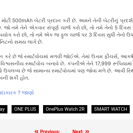
ટી 500mAh બેટરી પ્રદાન કરી છે. અમને તેની બેટરીનું પ્રદર્
છે. જો તમે તેને એકવાર સંપૂર્ણ ચાર્જ કરો છો, તો તમે તેનો 5 દ
નો ઉપયોગ કરો છો, તો તમે એક જ ફુલ ચાર્જ પર 3 દિવસ સુધી તે
િનિટનો સમય લાગે છે.
છે જે સ્માર્ટવોચમાં મળવી જોઈએ. તેમાં ઉત્તમ ફીચર્સ, આકર્ષક
વસનીય સ્માર્ટવોચ બનાવે છે. કંપનીએ તેને 17,999 રૂપિયામાં 
ાઓ ઉપલબ્ધ છે જે સામાન્ય સ્માર્ટવોચમાં પણ જોવા મળે છે. આવી સ્થ
 બની શકી હોત.
ફાયદાકારક ? જાણો
may
ONE PLUS
OnePlus Watch 2R
SMART WATCH
Previous:
Next: