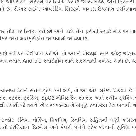
મ ઓપરેટિંગ સિસ્ટમ પર સ્વિચ કરે છે જે સ્વાસ્થ્ય અને ફિટનેસ મ
ે. રીઅર ટાઈમ ઓપરેટિંગ સિસ્ટમે અમારા ઉપયોગ દરમિયાન ઉત્તમ પ
ડ પર સ્વિચ કરો છો અને પછી તેને ફરીથી સ્માર્ટ મોડ પર લાવવા 
 સ્પીકર અને માઇક્રોફોન આપવામાં આવ્યા છે.
ણે સ્પીકર વિશે વાત કરીએ, તો અમને વોલ્યુમ સ્તર ઓછું જણાયુ
ગ તમામ Android સ્માર્ટફોન સાથે સરળતાથી કનેક્ટ થાય છે. જો
 સ્વાસ્થ્ય ડેટાને સતત ટ્રેક કરી શકે, તો આ એક શ્રેષ્ઠ વિકલ્પ 
્સર, સ્ટ્રેસ ટ્રેકિંગ, SpO2 મોનિટરિંગ સેન્સર અને સ્લીપ ટ્રેક
થી મળતી જે તમને એક જ જગ્યાએ સંપૂર્ણ સ્વાસ્થ્ય ડેટા બતાવી શ
્ડોર રનિંગ, વૉકિંગ, સ્કિપિંગ, સ્વિમિંગ સહિતની ઘણી કસરતો
તો દરમિયાન ફિટનેસ અને કેલરી બર્નને ટ્રેક કરવાની સુવિધા પ