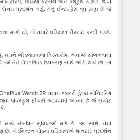
ોનિટરિંગ, મીડિયા કંટ્રોલ અને બ્લૂટૂથ કૉલિંગ જેવા
્રદર્શન કર્યું. તેનું ઈન્ટરફેસ વધુ સ્મૂધ છે જે
માંગો છો, તો તમારે ઘડિયાળ રીસ્ટાર્ટ કરવી પડશે.
ં. તમને ભીડભાડવાળા વિસ્તારોમાં અવાજ સાંભળવામાં
 તમે તેને OnePlus ઉપકરણ સાથે જોડી શકો છો, તો
છે. OnePlus Watch 2R તમામ જરૂરી હેલ્થ મોનિટરિંગ
િંગ જેવા પાવરફુલ ફીચર્સ આપવામાં આવ્યા છે જે સચોટ
કે.
 સાથે સંબંધિત સુવિધાઓ મળે છે. આ સાથે, તેમાં
ણ છે. બેડમિન્ટન મોડમાં ઘડિયાળએ શાનદાર પ્રદર્શન