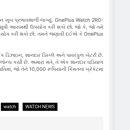
શન ખૂબ પ્રભાવશાળી લાગ્યું. OnePlus Watch 2R0-
િવસ સુધી આરામથી ઉપયોગ કરી શકો છો. જો કે, જો તમે
નો ઉપયોગ કરી શકો છો. તમને જણાવી દઈએ કે OnePlus
 ડિઝાઇન, શાનદાર ડિસ્પ્લે અને પાવરફુલ બેટરી છે.
લોન્ચ કર્યો છે. અમારા મતે, તે એક શાનદાર ઘડિયાળ
િતિમાં, જો તેને 10,000 રૂપિયાની કિંમતના બ્રેકેટમાં
watch
WATCH NEWS