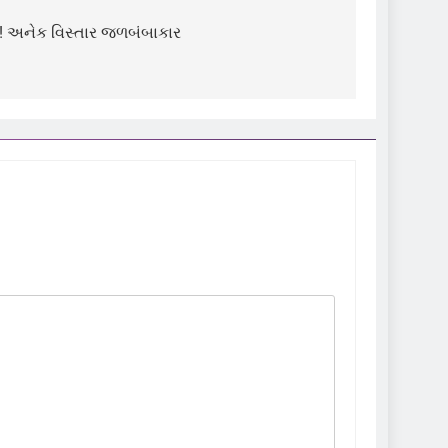
 અનેક વિસ્તાર જળબંબાકાર