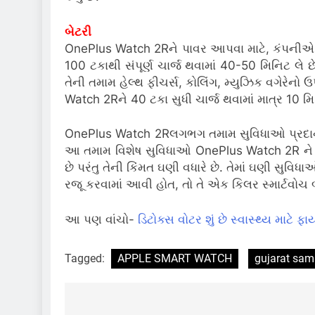
બેટરી
OnePlus Watch 2Rને પાવર આપવા માટે, કંપનીએ મો
100 ટકાથી સંપૂર્ણ ચાર્જ થવામાં 40-50 મિનિટ લે 
તેની તમામ હેલ્થ ફીચર્સ, કોલિંગ, મ્યુઝિક વગેરે
Watch 2Rને 40 ટકા સુધી ચાર્જ થવામાં માત્ર 10 મ
OnePlus Watch 2Rલગભગ તમામ સુવિધાઓ પ્રદાન કરે 
આ તમામ વિશેષ સુવિધાઓ OnePlus Watch 2R ને વિશ્
છે પરંતુ તેની કિંમત ઘણી વધારે છે. તેમાં ઘણી સુવિધ
રજૂ કરવામાં આવી હોત, તો તે એક કિલર સ્માર્ટવોચ
આ પણ વાંચો-
ડિટોક્સ વોટર શું છે સ્વાસ્થ્ય માટે 
Tagged:
APPLE SMART WATCH
gujarat sa