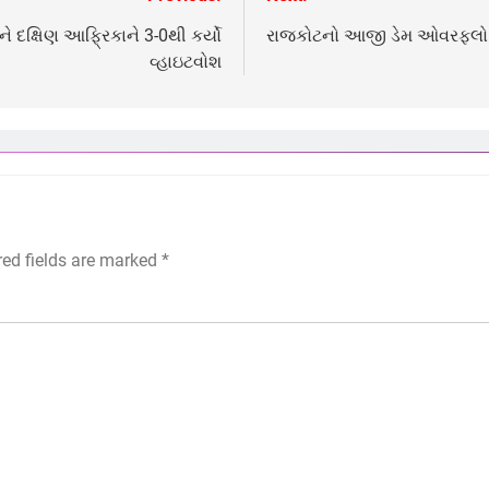
ીને દક્ષિણ આફ્રિકાને 3-0થી કર્યો
રાજકોટનો આજી ડેમ ઓવરફલો!
વ્હાઇટવોશ
red fields are marked
*