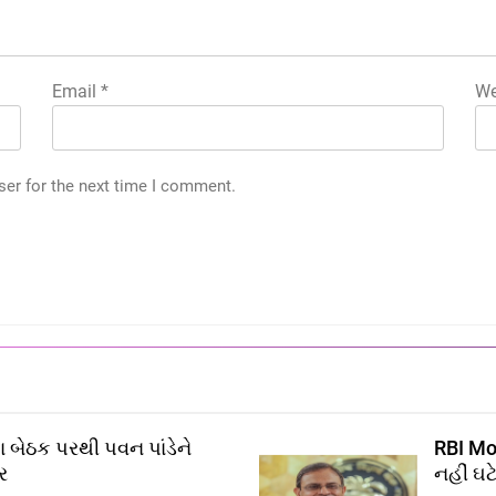
Email
*
We
ser for the next time I comment.
 બેઠક પરથી પવન પાંડેને
RBI Mon
ર
નહીં ઘટ