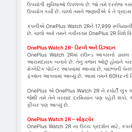
ઉપયોગી સુવિધાઓ ઉપલબ્ધ છે. જો તમે દરરોજ કસરત 
ઉપયોગ કર્યો છે. ચાલો તમને જણાવીએ કે તે પ્રાઇસ સે
કંપનીએ OnePlus Watch 2Rને 17,999 રૂપિયાની કિંમ
છે. ચાલો અમે તમને નવીનતમ OnePlus 2R વિશે 
OnePlus Watch 2R- ડિસ્પ્લે અને ડિઝાઇન
OnePlus Watch 2Rમાં રાઉન્ડ આકારનો ડાયલ છે
આરામદાયક બનાવે છે. તેનું વજન ઓછું હોવાને કારણે
મેગ્નેટિક પોઈન્ટ આપવામાં આવ્યા છે. પાછળની પેનલ કા
ફંક્શન આપવામાં આવ્યું છે. આમાં તમને 60Hz નો રિફ
OnePlus એ OnePlus Watch 2R ને સ્પોર્ટી લુક આ
જેથી તમે તેને વરસાદ દરમિયાન પણ પહેરી શકો. 
ફીચર પણ આપ્યું છે.
OnePlus Watch 2R – સોફ્ટવેર
OnePlus Watch 2R ના ઉચ્ચ પ્રદર્શન માટે, કંપન