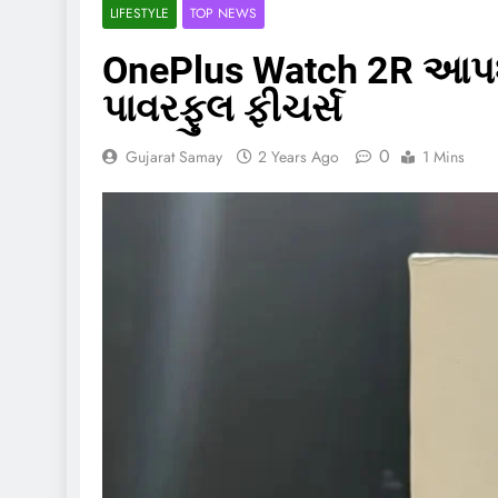
LIFESTYLE
TOP NEWS
OnePlus Watch 2R આપશે A
પાવરફુલ ફીચર્સ
0
Gujarat Samay
2 Years Ago
1 Mins