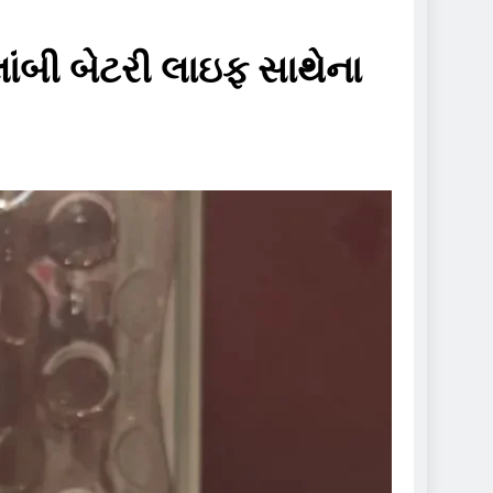
ાંબી બેટરી લાઇફ સાથેના