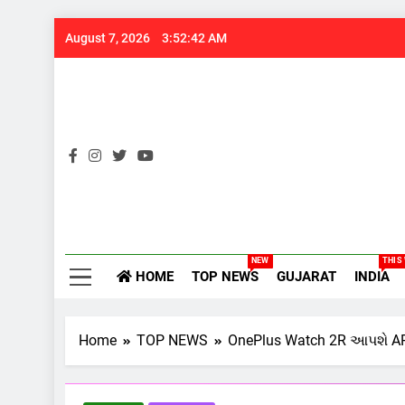
Skip
August 7, 2026
3:52:43 AM
to
content
Gujarats
NEW
THIS
HOME
TOP NEWS
GUJARAT
INDIA
Home
TOP NEWS
OnePlus Watch 2R આપશે APPLE