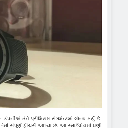
નીએ તેને પ્રીમિયમ સેગમેન્ટમાં લોન્ચ કર્યું છે.
ાં સંપૂર્ણ ફીચર્સ આપ્યા છે. આ સ્માર્ટવોચમાં ઘણી