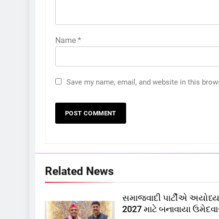
Name
*
Save my name, email, and website in this brow
5
કોડીનારના છારા દરિયાકાંઠે પાંચ
કિશોરો ડૂબ્યા, 3નો બચાવ, 2
લાપતા
GUJARAT
TOP NEWS
6
Related News
પાસપોર્ટ વેરિફિકેશન માટે હવે
પોલીસ સ્ટેશનના ધક્કામાંથી
સમાજવાદી પાર્ટીએ અયોધ્યા
મુક્તિ,ગુજરાતમાં વેરિફિકેશન
GUJARAT
TOP NEWS
2027 માટે બનાવાયા ઉમેદવા
પ્રક્રિયા બની સરળ