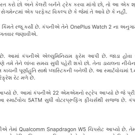
કરો છો અને કેલરી બર્નને ટ્રેક કરવા માંગો છો, તો આ એક શ્રે
ગમેન્ટમાં એક પરફેક્ટ વિકલ્પ છે કે જેમાં તે આવે છે કે નહીં.
તે રજૂ કર્યો છે. કંપનીએ તેને OnePlus Watch 2 ના અનુગામી તરીક
વિગતવાર જણાવીએ.
. આમાં કંપનીએ એલ્યુમિનિયમ ફ્રેમ આપી છે. જાડા હોવા છતા
 તમે તેને લાંબા સમય સુધી પહેરી શકો છો. તેના ડાયલના નીચેના ભા
ચની પૂર્ણાહુતિ સાથે પ્લાસ્ટિકની બનેલી છે. આ સ્માર્ટવોચમાં 1.43
્રેશ રેટ મળે છે.
પ્યો છે. આમાં કંપનીએ 22 એમએમનો સ્ટ્રેપ આપ્યો છે જે પ્રી
આ સ્માર્ટવોચ 5ATM સુધી વોટરપ્રૂફિંગ ફીચર્સથી સજ્જ છે. ક
ીએ તેમાં Qualcomm Snapdragon W5 ચિપસેટ આપ્યો છે. તેમાં 