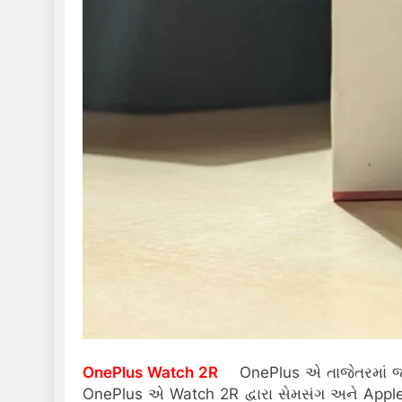
OnePlus Watch 2R
OnePlus એ તાજેતરમાં જ તેની
OnePlus એ Watch 2R દ્વારા સેમસંગ અને Apple જેવ