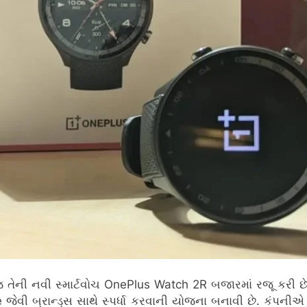
 નવી સ્માર્ટવોચ OnePlus Watch 2R બજારમાં રજૂ કરી છે. કંપ
ી બ્રાન્ડ્સ સાથે સ્પર્ધા કરવાની યોજના બનાવી છે. કંપનીએ તેમ