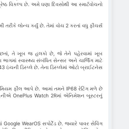
ષ્ઠ વિકલ્પ છે. અમે ઘણા દિવસોથી આ સ્માર્ટવોચનો
ે લોન્ચ કર્યું છે. તેમાં વોચ 2 કરતાં વધુ ફીચર્સ
ં, તે ખૂબ જ હલકો છે, જે તેને પહેરવામાં ખૂબ
ગમાં સ્વાસ્થ્ય સંબંધિત સેન્સર અને ચાર્જિંગ માટે
 ઇંચની ડિસ્પ્લે છે. તેના ડિસ્પ્લેમાં ઓટો બ્રાઈટનેસ
મિયમ ફીલ આપે છે. આમાં તમને IP68 રેટિંગ મળે છે
ંપનીએ OnePlus Watch 2Rમાં એનિમેશન બૂસ્ટરનું
Google WearOS સપોર્ટેડ છે. જ્યારે પાવર સેવિંગ