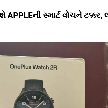
PPLEની સ્માર્ટ વોચને ટક્કર, લ