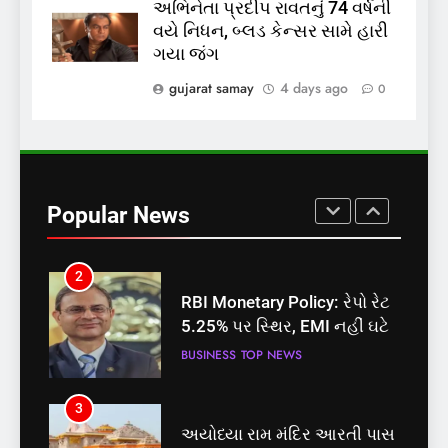
અભિનેતા પ્રદીપ રાવતનું 74 વર્ષની
8
વયે નિધન, બ્લડ કેન્સર સામે હારી
શું તમારું મધ કે ઘી ખરેખર શુદ્ધ
ગયા જંગ
છે? FSSAIએ ડાબરના દાવાઓની
પોલ ખોલી, મૂક્યો પ્રતિબંધ
gujarat samay
4 days ago
0
INDIA
TOP NEWS
1
સમાજવાદી પાર્ટીએ અયોધ્યા
બેઠક પરથી પવન પાંડેને 2027
Popular News
માટે બનાવાયા ઉમેદવાર
INDIA
TOP NEWS
2
RBI Monetary Policy: રેપો રેટ
5.25% પર સ્થિર, EMI નહીં ઘટે
BUSINESS
TOP NEWS
3
અયોધ્યા રામ મંદિર આરતી પાસ