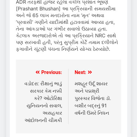
ADR તરફથી હાજર રહેલા વકીલ પ્રશાંત ભૂષણે
[Prashant Bhushan] આ પ્રક્રિયાની સમયસીમા
અને જે 65 લાખ મતદારોના નામ ‘મૃત’ અથવા
‘પ્રવાસી’ ગણીને યાદીમાંથી હટાવવામાં આવ્યા હતા,
તેના આંકડાઓ પર ગંભીર સવાલો ઉઠાવ્યા હતા.
કેટલાક અરજદારોએ તો આ પ્રક્રિયાને NRC સાથે
પણ સરખાવી હતી, પરંતુ સુપ્રીમ કોર્ટે તમામ દલીલોને
ફગાવીને ચૂંટણી પંચના નિર્ણયને યોગ્ય ઠેરવ્યોછે.
Previous:
Next:
Post
navigation
વડોદરા: રીક્ષાનું ભાડું
મશહૂર ઉર્દૂ શાયર
સરકાર કેમ નક્કી
અને પદ્મશ્રી
કરે? ઓટોરિક્ષા
પુરસ્કાર વિજેતા ડૉ.
યુનિયનનો સવાલ,
બશીર બદ્રનું 91
અસહકાર
વર્ષની ઉંમરે નિધન
આંદોલનની ચીમકી