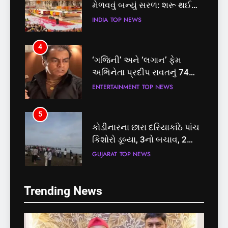
મેળવવું બન્યું સરળ: શરૂ થઈ
તત્કાલ સુવિધા, જાણો સંપૂર્ણ
INDIA
TOP NEWS
પ્રક્રિયા
4
‘ગજિની’ અને ‘લગાન’ ફેમ
અભિનેતા પ્રદીપ રાવતનું 74
વર્ષની વયે નિધન, બ્લડ કેન્સર
ENTERTAINMENT
TOP NEWS
સામે હારી ગયા જંગ
5
કોડીનારના છારા દરિયાકાંઠે પાંચ
કિશોરો ડૂબ્યા, 3નો બચાવ, 2
લાપતા
GUJARAT
TOP NEWS
5
6
Trending News
કોડીનારના છારા દરિયાકાંઠે પાંચ
પાસપોર્ટ વેરિફિકેશન માટે હવે
કિશોરો ડૂબ્યા, 3નો બચાવ, 2
પોલીસ સ્ટેશનના ધક્કામાંથી
લાપતા
મુક્તિ,ગુજરાતમાં વેરિફિકેશન
GUJARAT
TOP NEWS
GUJARAT
TOP NEWS