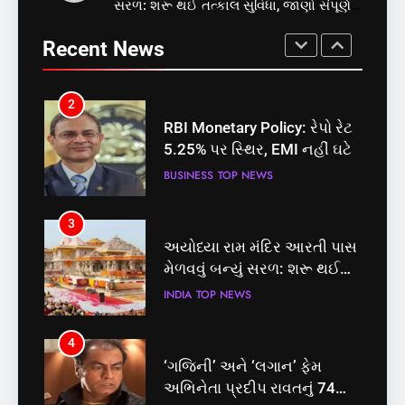
સરળ: શરૂ થઈ તત્કાલ સુવિધા, જાણો સંપૂર્ણ
સમાજવાદી પાર્ટીએ અયોધ્યા
RBI Monetary Policy: રેપો રેટ
પ્રક્રિયા
બેઠક પરથી પવન પાંડેને 2027
5.25% પર સ્થિર, EMI નહીં ઘટે
Recent News
માટે બનાવાયા ઉમેદવાર
INDIA
TOP NEWS
BUSINESS
TOP NEWS
2
3
RBI Monetary Policy: રેપો રેટ
અયોધ્યા રામ મંદિર આરતી પાસ
5.25% પર સ્થિર, EMI નહીં ઘટે
મેળવવું બન્યું સરળ: શરૂ થઈ
તત્કાલ સુવિધા, જાણો સંપૂર્ણ
BUSINESS
TOP NEWS
INDIA
TOP NEWS
પ્રક્રિયા
3
4
અયોધ્યા રામ મંદિર આરતી પાસ
‘ગજિની’ અને ‘લગાન’ ફેમ
મેળવવું બન્યું સરળ: શરૂ થઈ
અભિનેતા પ્રદીપ રાવતનું 74
તત્કાલ સુવિધા, જાણો સંપૂર્ણ
વર્ષની વયે નિધન, બ્લડ કેન્સર
INDIA
TOP NEWS
ENTERTAINMENT
TOP NEWS
પ્રક્રિયા
સામે હારી ગયા જંગ
4
5
‘ગજિની’ અને ‘લગાન’ ફેમ
કોડીનારના છારા દરિયાકાંઠે પાંચ
અભિનેતા પ્રદીપ રાવતનું 74
કિશોરો ડૂબ્યા, 3નો બચાવ, 2