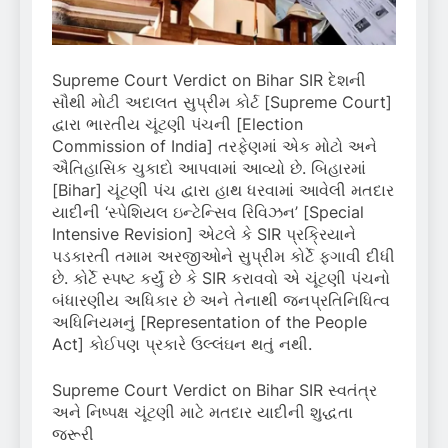
Supreme Court Verdict on Bihar SIR દેશની
સૌથી મોટી અદાલત સુપ્રીમ કોર્ટ [Supreme Court]
દ્વારા ભારતીય ચૂંટણી પંચની [Election
Commission of India] તરફેણમાં એક મોટો અને
ઐતિહાસિક ચુકાદો આપવામાં આવ્યો છે. બિહારમાં
[Bihar] ચૂંટણી પંચ દ્વારા હાથ ધરવામાં આવેલી મતદાર
યાદીની ‘સ્પેશિયલ ઇન્ટેન્સિવ રિવિઝન’ [Special
Intensive Revision] એટલે કે SIR પ્રક્રિયાને
પડકારતી તમામ અરજીઓને સુપ્રીમ કોર્ટે ફગાવી દીધી
છે. કોર્ટે સ્પષ્ટ કર્યું છે કે SIR કરાવવો એ ચૂંટણી પંચનો
બંધારણીય અધિકાર છે અને તેનાથી જનપ્રતિનિધિત્વ
અધિનિયમનું [Representation of the People
Act] કોઈપણ પ્રકારે ઉલ્લંઘન થતું નથી.
Supreme Court Verdict on Bihar SIR સ્વતંત્ર
અને નિષ્પક્ષ ચૂંટણી માટે મતદાર યાદીની શુદ્ધતા
જરૂરી