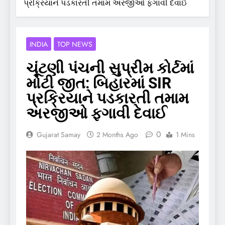
પ્રક્રિયાને પડકારતી તમામ અરજીઓ ફગાવી દેવાઈ
INDIA
TOP NEWS
​ચૂંટણી પંચની સુપ્રીમ કોર્ટમાં
મોટી જીત: બિહારમાં SIR
પ્રક્રિયાને પડકારતી તમામ
અરજીઓ ફગાવી દેવાઈ
0
Gujarat Samay
2 Months Ago
1 Mins