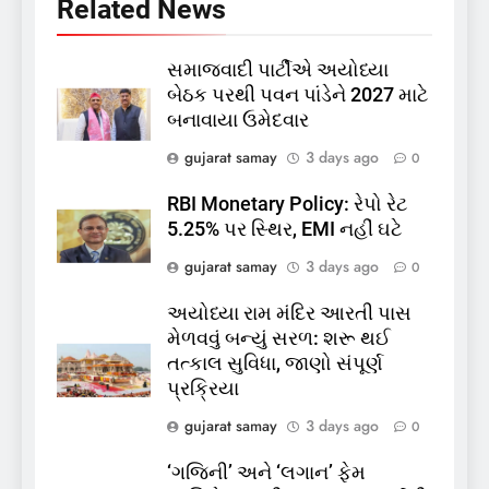
Related News
સમાજવાદી પાર્ટીએ અયોધ્યા
5
બેઠક પરથી પવન પાંડેને 2027 માટે
કોડીનારના છારા દરિયાકાંઠે પાંચ
બનાવાયા ઉમેદવાર
કિશોરો ડૂબ્યા, 3નો બચાવ, 2
લાપતા
GUJARAT
TOP NEWS
gujarat samay
3 days ago
0
RBI Monetary Policy: રેપો રેટ
6
5.25% પર સ્થિર, EMI નહીં ઘટે
પાસપોર્ટ વેરિફિકેશન માટે હવે
gujarat samay
3 days ago
0
પોલીસ સ્ટેશનના ધક્કામાંથી
મુક્તિ,ગુજરાતમાં વેરિફિકેશન
GUJARAT
TOP NEWS
અયોધ્યા રામ મંદિર આરતી પાસ
પ્રક્રિયા બની સરળ
મેળવવું બન્યું સરળ: શરૂ થઈ
7
તત્કાલ સુવિધા, જાણો સંપૂર્ણ
રાજ્યસભામાં ‘જન્મ અને મૃત્યુ
પ્રક્રિયા
નોંધણી બિલ2026’ ધ્વનિમતથી
gujarat samay
3 days ago
0
પાસ, વિપક્ષનો ઉગ્ર હોબાળો
INDIA
TOP NEWS
‘ગજિની’ અને ‘લગાન’ ફેમ