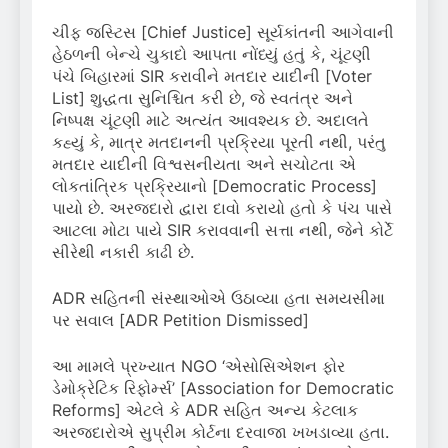
ચીફ જસ્ટિસ [Chief Justice] સૂર્યકાંતની આગેવાની
હેઠળની બેન્ચે ચુકાદો આપતા નોંધ્યું હતું કે, ચૂંટણી
પંચે બિહારમાં SIR કરાવીને મતદાર યાદીની [Voter
List] શુદ્ધતા સુનિશ્ચિત કરી છે, જે સ્વતંત્ર અને
નિષ્પક્ષ ચૂંટણી માટે અત્યંત આવશ્યક છે. અદાલતે
કહ્યું કે, માત્ર મતદાનની પ્રક્રિયા પૂરતી નથી, પરંતુ
મતદાર યાદીની વિશ્વસનીયતા અને સચોટતા એ
લોકતાંત્રિક પ્રક્રિયાનો [Democratic Process]
પાયો છે. અરજદારો દ્વારા દાવો કરાયો હતો કે પંચ પાસે
આટલા મોટા પાયે SIR કરાવવાની સત્તા નથી, જેને કોર્ટે
સીરેથી નકારી કાઢી છે.
ADR સહિતની સંસ્થાઓએ ઉઠાવ્યા હતા સમયસીમા
પર સવાલ [ADR Petition Dismissed]
આ મામલે પ્રખ્યાત NGO ‘એસોસિએશન ફોર
ડેમોક્રેટિક રિફોર્મ્સ’ [Association for Democratic
Reforms] એટલે કે ADR સહિત અન્ય કેટલાક
અરજદારોએ સુપ્રીમ કોર્ટના દરવાજા ખખડાવ્યા હતા.