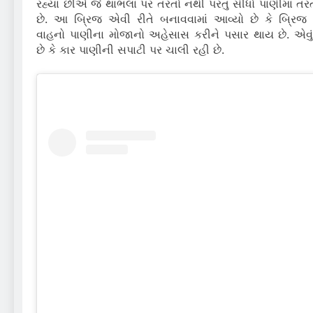
રહ્યા છીએ જે થાંભલા પર તરતો નથી પરંતુ સીધો પાણીમાં તરત
છે. આ બ્રિજ એવી રીતે બનાવવામાં આવ્યો છે કે બ્રિજ
વાહનો પાણીના મોજાનો અહેસાસ કરીને પસાર થાય છે. એવું
છે કે કાર પાણીની સપાટી પર ચાલી રહી છે.