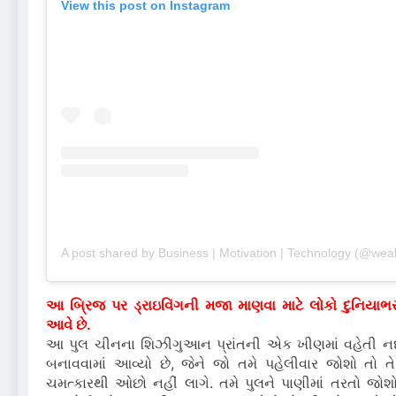
View this post on Instagram
A post shared by Business | Motivation | Technology (@weal
આ બ્રિજ પર ડ્રાઇવિંગની મજા માણવા માટે લોકો દુનિયાભર
આવે છે.
આ પુલ ચીનના શિઝીગુઆન પ્રાંતની એક ખીણમાં વહેતી ન
બનાવવામાં આવ્યો છે, જેને જો તમે પહેલીવાર જોશો તો ત
ચમત્કારથી ઓછો નહીં લાગે. તમે પુલને પાણીમાં તરતો જોશો