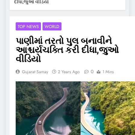
દીધા,જુઓ વીડિયો
TOP NEWS
WORLD
પાણીમાં તરતો પુલ બનાવીને
આશ્ચર્યચક્તિ કરી દીધા,જુઓ
વીડિયો
0
Gujarat Samay
2 Years Ago
1 Mins