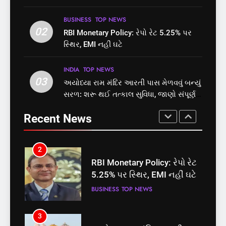
1
2
BUSINESS
TOP NEWS
સમાજવાદી પાર્ટીએ અયોધ્યા
02
RBI Monetary Policy: રેપો રેટ
RBI Monetary Policy: રેપો રેટ 5.25% પર
બેઠક પરથી પવન પાંડેને 2027
5.25% પર સ્થિર, EMI નહીં ઘટે
સ્થિર, EMI નહીં ઘટે
માટે બનાવાયા ઉમેદવાર
INDIA
TOP NEWS
BUSINESS
TOP NEWS
INDIA
TOP NEWS
03
અયોધ્યા રામ મંદિર આરતી પાસ મેળવવું બન્યું
2
3
સરળ: શરૂ થઈ તત્કાલ સુવિધા, જાણો સંપૂર્ણ
RBI Monetary Policy: રેપો રેટ
અયોધ્યા રામ મંદિર આરતી પાસ
પ્રક્રિયા
5.25% પર સ્થિર, EMI નહીં ઘટે
મેળવવું બન્યું સરળ: શરૂ થઈ
Recent News
તત્કાલ સુવિધા, જાણો સંપૂર્ણ
BUSINESS
TOP NEWS
INDIA
TOP NEWS
પ્રક્રિયા
3
4
અયોધ્યા રામ મંદિર આરતી પાસ
‘ગજિની’ અને ‘લગાન’ ફેમ
મેળવવું બન્યું સરળ: શરૂ થઈ
અભિનેતા પ્રદીપ રાવતનું 74
તત્કાલ સુવિધા, જાણો સંપૂર્ણ
વર્ષની વયે નિધન, બ્લડ કેન્સર
INDIA
TOP NEWS
ENTERTAINMENT
TOP NEWS
પ્રક્રિયા
સામે હારી ગયા જંગ
4
5