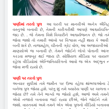
પાણીમાં તરતો પુલ
આ ધરતી પર માનવીએ અનેક ઐતિહ
વસ્તુઓ બનાવી છે, તેમની કારીગરીથી આપણે આશ્ચર્યચક્
જઇ છે. . જે તેમના વિશે વિચારીને આશ્ચર્યજનક છે. જો તમે
જોવા જશો તો તમારી આંખો પર વિશ્વાસ નહીં થાય કે આવી 
બની શકે છે. તાજમહેલ, ચીનની ગ્રેટ વોલ, આ અજાયબીઓ 
માણસોએ જ બનાવી છે. તેમને જોઈને લોકો પોતાની આં
કરડવા મજબૂર થઈ જાય છે. સોશિયલ મીડિયા પર વાયર
રહેલા વીડિયોમાં એન્જિનિયરિંગનો આવો જ એક અદ્ભુત 
જોવા મળી રહ્યો છે.
પાણી પર તરતો પુલ
અત્યાર સુધીમાં તમે જમીન પર ઉભા રહેલા થાંભલાઓના ટ
બનેલા પુલ જોયા હશે. પરંતુ શું તમે ક્યારેય પાણી પર ચાલતા 
જોયા છે? તમે તેને ભાગ્યે જ જોયો હશે, આજે અમે તમ
એવો નજારો બતાવવા જઈ રહ્યા છીએ, જેને જોઈને તમે 
જશો. વાસ્તવમાં અમે તમને એક એવા પુલનો વીડિયો બતાવ