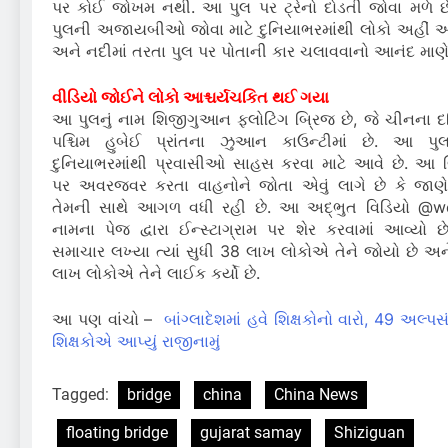
પર કોઈ જોખમ નથી. આ પુલ પર ટ્રેનો દોડતી જોવા મળે 
પુલની અજાયબીઓ જોવા માટે દુનિયાભરમાંથી લોકો અહીં આ
અને નદીમાં તરતા પુલ પર પોતાની કાર ચલાવવાનો આનંદ માણે 
વીડિયો જોઈને લોકો આશ્ચર્યચકિત થઈ ગયા
આ પુલનું નામ શિજીગુઆન ફ્લોટિંગ બ્રિજ છે, જે ચીનના દક
પશ્ચિમ હુબેઈ પ્રાંતના ઝુઆન કાઉન્ટીમાં છે. આ પ
દુનિયાભરમાંથી પ્રવાસીઓ સાહસ કરવા માટે આવે છે. આ 
પર અવરજવર કરતા વાહનોને જોતા એવું લાગે છે કે જાણ
તેમની સાથે આગળ વધી રહી છે. આ અદ્ભુત વિડિયો @w
નામના પેજ દ્વારા ઈન્સ્ટાગ્રામ પર શેર કરવામાં આવ્યો 
સમાચાર લખ્યા ત્યાં સુધી 38 લાખ લોકોએ તેને જોયો છે અન
લાખ લોકોએ તેને લાઈક કર્યો છે.
આ પણ વાંચો –
બાંગ્લાદેશમાં હવે શિક્ષકોનો વારો, 49 અલ્પ
શિક્ષકોએ આપ્યું રાજીનામું
Tagged:
bridge
china
China News
floating bridge
gujarat samay
Shiziguan