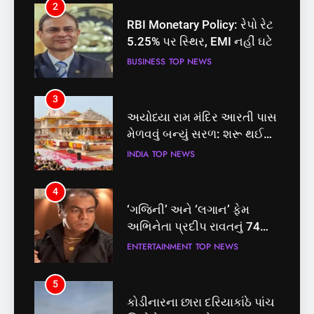
3
અયોધ્યા રામ મંદિર આરતી પાસ
મેળવવું બન્યું સરળ: શરૂ થઈ
તત્કાલ સુવિધા, જાણો સંપૂર્ણ
INDIA
TOP NEWS
પ્રક્રિયા
4
‘ગજિની’ અને ‘લગાન’ ફેમ
અભિનેતા પ્રદીપ રાવતનું 74
વર્ષની વયે નિધન, બ્લડ કેન્સર
ENTERTAINMENT
TOP NEWS
સામે હારી ગયા જંગ
5
કોડીનારના છારા દરિયાકાંઠે પાંચ
કિશોરો ડૂબ્યા, 3નો બચાવ, 2
લાપતા
GUJARAT
TOP NEWS
5
6
કોડીનારના છારા દરિયાકાંઠે પાંચ
પાસપોર્ટ વેરિફિકેશન માટે હવે