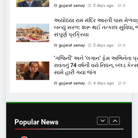
પાસ, વિપક્ષનો ઉગ્ર હોબાળો
INDIA
TOP NEWS
gujarat samay
3 days ago
0
8
અયોધ્યા રામ મંદિર આરતી પાસ મેળવવુ
શું તમારું મધ કે ઘી ખરેખર શુદ્ધ
બન્યું સરળ: શરૂ થઈ તત્કાલ સુવિધા,
છે? FSSAIએ ડાબરના દાવાઓની
સંપૂર્ણ પ્રક્રિયા
પોલ ખોલી, મૂક્યો પ્રતિબંધ
INDIA
TOP NEWS
gujarat samay
3 days ago
0
‘ગજિની’ અને ‘લગાન’ ફેમ અભિનેતા પ્
1
રાવતનું 74 વર્ષની વયે નિધન, બ્લડ કેન્
સમાજવાદી પાર્ટીએ અયોધ્યા
સામે હારી ગયા જંગ
બેઠક પરથી પવન પાંડેને 2027
માટે બનાવાયા ઉમેદવાર
gujarat samay
4 days ago
0
INDIA
TOP NEWS
2
RBI Monetary Policy: રેપો રેટ
5.25% પર સ્થિર, EMI નહીં ઘટે
Popular News
BUSINESS
TOP NEWS