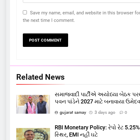
Save my name, email, and website in this browser fo
the next time I comment.
5
કોડીનારના છારા દરિયાકાંઠે પાંચ
કિશોરો ડૂબ્યા, 3નો બચાવ, 2
લાપતા
GUJARAT
TOP NEWS
Related News
6
પાસપોર્ટ વેરિફિકેશન માટે હવે
પોલીસ સ્ટેશનના ધક્કામાંથી
સમાજવાદી પાર્ટીએ અયોધ્યા બેઠક પર
મુક્તિ,ગુજરાતમાં વેરિફિકેશન
GUJARAT
TOP NEWS
પવન પાંડેને 2027 માટે બનાવાયા ઉમેદવ
પ્રક્રિયા બની સરળ
gujarat samay
3 days ago
0
7
રાજ્યસભામાં ‘જન્મ અને મૃત્યુ
RBI Monetary Policy: રેપો રેટ 5.25
નોંધણી બિલ2026’ ધ્વનિમતથી
સ્થિર, EMI નહીં ઘટે