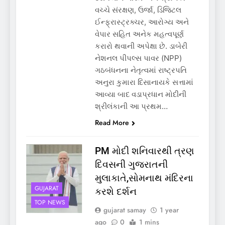
વચ્ચે સંરક્ષણ, ઉર્જા, ડિજિટલ
ઈન્ફ્રાસ્ટ્રક્ચર, આરોગ્ય અને
વેપાર સહિત અનેક મહત્વપૂર્ણ
કરારો થવાની અપેક્ષા છે. ડાબેરી
નેશનલ પીપલ્સ પાવર (NPP)
ગઠબંધનના નેતૃત્વમાં રાષ્ટ્રપતિ
અનુરા કુમારા દિસાનાયકે સત્તામાં
આવ્યા બાદ વડાપ્રધાન મોદીની
શ્રીલંકાની આ પ્રથમ…
Read More
PM મોદી શનિવારથી ત્રણ
દિવસની ગુજરાતની
મુલાકાતે,સોમનાથ મંદિરના
GUJARAT
કરશે દર્શન
TOP NEWS
gujarat samay
1 year
ago
0
1 mins