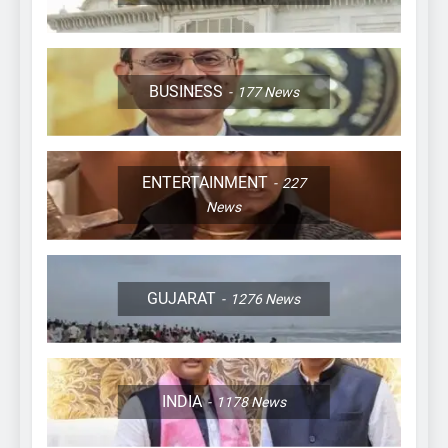
BUSINESS
177
News
ENTERTAINMENT
227
News
GUJARAT
1276
News
INDIA
1178
News