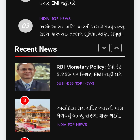
બેઠક પરથી પવન પાંડેને 2027
5.25% પર સ્થિર, EMI નહીં ઘટે
સ્થિર, EMI નહીં ઘટે
માટે બનાવાયા ઉમેદવાર
INDIA
TOP NEWS
BUSINESS
TOP NEWS
INDIA
TOP NEWS
03
અયોધ્યા રામ મંદિર આરતી પાસ મેળવવું બન્યું
2
3
સરળ: શરૂ થઈ તત્કાલ સુવિધા, જાણો સંપૂર્ણ
RBI Monetary Policy: રેપો રેટ
અયોધ્યા રામ મંદિર આરતી પાસ
પ્રક્રિયા
5.25% પર સ્થિર, EMI નહીં ઘટે
મેળવવું બન્યું સરળ: શરૂ થઈ
Recent News
તત્કાલ સુવિધા, જાણો સંપૂર્ણ
BUSINESS
TOP NEWS
INDIA
TOP NEWS
પ્રક્રિયા
3
4
અયોધ્યા રામ મંદિર આરતી પાસ
‘ગજિની’ અને ‘લગાન’ ફેમ
મેળવવું બન્યું સરળ: શરૂ થઈ
અભિનેતા પ્રદીપ રાવતનું 74
તત્કાલ સુવિધા, જાણો સંપૂર્ણ
વર્ષની વયે નિધન, બ્લડ કેન્સર
INDIA
TOP NEWS
ENTERTAINMENT
TOP NEWS
પ્રક્રિયા
સામે હારી ગયા જંગ
4
5
‘ગજિની’ અને ‘લગાન’ ફેમ
કોડીનારના છારા દરિયાકાંઠે પાંચ
અભિનેતા પ્રદીપ રાવતનું 74
કિશોરો ડૂબ્યા, 3નો બચાવ, 2
વર્ષની વયે નિધન, બ્લડ કેન્સર
લાપતા
ENTERTAINMENT
TOP NEWS
GUJARAT
TOP NEWS
સામે હારી ગયા જંગ