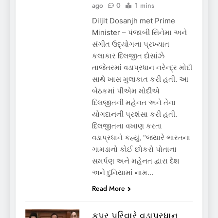
ago
0
1 mins
Diljit Dosanjh met Prime
Minister – પંજાબી સિનેમા અને
સંગીત ઉદ્યોગના પ્રખ્યાત
કલાકાર દિલજીત દોસાંઝે
તાજેતરમાં વડાપ્રધાન નરેન્દ્ર મોદી
સાથે ખાસ મુલાકાત કરી હતી. આ
બેઠકમાં પીએમ મોદીએ
દિલજીતની મહેનત અને તેના
યોગદાનની પ્રશંસા કરી હતી.
દિલજીતના વખાણ કરતા
વડાપ્રધાને કહ્યું, “જ્યારે ભારતના
ગામડાનો કોઈ છોકરો પોતાના
સમર્પણ અને મહેનત દ્વારા દેશ
અને દુનિયામાં નામ…
Read More
કપૂર પરિવારે વડાપ્રધાન