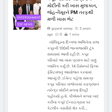
મોદીની કરી ખાસ મુલાકાત,
જેહ-તૈમૂરને PM તરફથી
ENTERTAINMENT
મળી ખાસ ભેટ
TOP NEWS
gujarat samay
2 years
ago
0
1 mins
બોલિવૂડના દિગ્ગજ અભિનેતા રાજ
કપૂરની 100મી જન્મજયંતિ ટૂંક
સમયમાં આવી રહી છે. કપૂર
પરિવારે આ ખાસ પ્રસંગ માટે ઘણું
પ્લાનિંગ કર્યું છે. 14 ડિસેમ્બરે ફિલ્મ
ફેસ્ટિવલનું આયોજન કરવામાં
આવ્યું છે. ઈવેન્ટ પહેલા સમગ્ર
કપૂર પરિવાર તાજેતરમાં વડાપ્રધાન
નરેન્દ્ર મોદીને મળવા દિલ્હી
પહોંચ્યો હતો. પીએમને મળ્યા બાદ
કરીના કપૂરે ઈન્સ્ટાગ્રામ પર
કેટલીક તસવીરો શેર કરી…