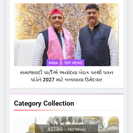
INDIA
TOP NEWS
સમાજવાદી પાર્ટીએ અયોધ્યા બેઠક પરથી પવન
પાંડેને 2027 માટે બનાવાયા ઉમેદવાર
Category Collection
ASTRO
162
News