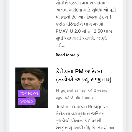
લોકોને પ્રથમ મકાન બાંધવા
અથવા ખરીદવા માટે સુવિધાઓ પૂરી
પાડવાનો છે. આ યોજના હેઠળ 1
કરોડ પરિવારોને લાભ મળશે.
PMAY-U 2.0 માં રૂ. 2.50 લાખ
સુધી આપવામાં આવશે. જાણો
તમે…
Read More
કેનેડાના PM જસ્ટિન
ટ્રુડોએ આપ્યું રાજીનામું
gujarat samay
2 years
TOP NEWS
ago
0
1 mins
WORLD
Justin Trudeau Resigns –
કેનેડાના વડાપ્રધાન જસ્ટિન
ટ્રુડોએ પોતાના પદ પરથી
રાજીનામું આપી દીધું છે. તેમણે આ