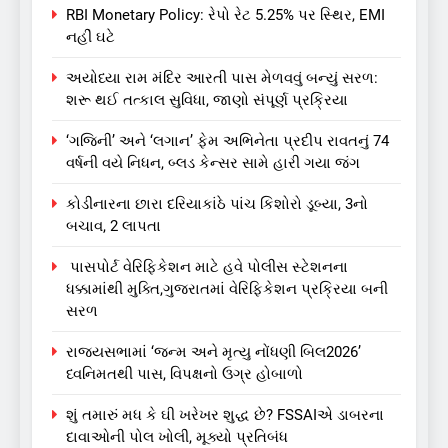
RBI Monetary Policy: રેપો રેટ 5.25% પર સ્થિર, EMI
નહીં ઘટે
અયોધ્યા રામ મંદિર આરતી પાસ મેળવવું બન્યું સરળ:
શરૂ થઈ તત્કાલ સુવિધા, જાણો સંપૂર્ણ પ્રક્રિયા
‘ગજિની’ અને ‘લગાન’ ફેમ અભિનેતા પ્રદીપ રાવતનું 74
વર્ષની વયે નિધન, બ્લડ કેન્સર સામે હારી ગયા જંગ
કોડીનારના છારા દરિયાકાંઠે પાંચ કિશોરો ડૂબ્યા, 3નો
બચાવ, 2 લાપતા
પાસપોર્ટ વેરિફિકેશન માટે હવે પોલીસ સ્ટેશનના
ધક્કામાંથી મુક્તિ,ગુજરાતમાં વેરિફિકેશન પ્રક્રિયા બની
સરળ
રાજ્યસભામાં ‘જન્મ અને મૃત્યુ નોંધણી બિલ2026’
ધ્વનિમતથી પાસ, વિપક્ષનો ઉગ્ર હોબાળો
શું તમારું મધ કે ઘી ખરેખર શુદ્ધ છે? FSSAIએ ડાબરના
દાવાઓની પોલ ખોલી, મૂક્યો પ્રતિબંધ