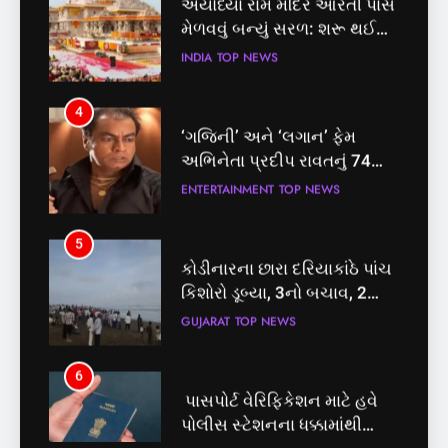
તત્કાલ સુવિધા, જાણો સંપૂર્ણ
INDIA
TOP NEWS
પ્રક્રિયા
4
‘ગજિની’ અને ‘લગાન’ ફેમ
અભિનેતા પ્રદીપ રાવતનું 74
વર્ષની વયે નિધન, બ્લડ કેન્સર
ENTERTAINMENT
TOP NEWS
સામે હારી ગયા જંગ
5
કોડીનારના છારા દરિયાકાંઠે પાંચ
કિશોરો ડૂબ્યા, 3નો બચાવ, 2
લાપતા
GUJARAT
TOP NEWS
5
6
કોડીનારના છારા દરિયાકાંઠે પાંચ
પાસપોર્ટ વેરિફિકેશન માટે હવે
કિશોરો ડૂબ્યા, 3નો બચાવ, 2
પોલીસ સ્ટેશનના ધક્કામાંથી
લાપતા
મુક્તિ,ગુજરાતમાં વેરિફિકેશન
GUJARAT
TOP NEWS
GUJARAT
TOP NEWS
પ્રક્રિયા બની સરળ