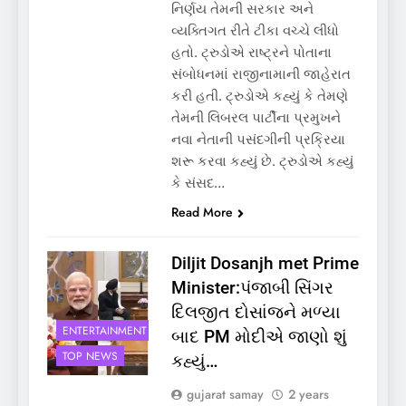
નિર્ણય તેમની સરકાર અને
વ્યક્તિગત રીતે ટીકા વચ્ચે લીધો
હતો. ટ્રુડોએ રાષ્ટ્રને પોતાના
સંબોધનમાં રાજીનામાની જાહેરાત
કરી હતી. ટ્રુડોએ કહ્યું કે તેમણે
તેમની લિબરલ પાર્ટીના પ્રમુખને
નવા નેતાની પસંદગીની પ્રક્રિયા
શરૂ કરવા કહ્યું છે. ટ્રુડોએ કહ્યું
કે સંસદ…
Read More
Diljit Dosanjh met Prime
Minister:પંજાબી સિંગર
દિલજીત દોસાંજને મળ્યા
ENTERTAINMENT
બાદ PM મોદીએ જાણો શું
TOP NEWS
કહ્યું…
gujarat samay
2 years