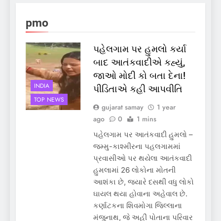
pmo
પહેલગામ પર હુમલો કર્યા
બાદ આતંકવાદીએ કહ્યું,
જાઓ મોદી કો બતા દેના!
INDIA
પીડિતાએ કહી આપવીતિ
TOP NEWS
gujarat samay
1 year
ago
0
1 mins
પહેલગામ પર આતંકવાદી હુમલો –
જમ્મુ-કાશ્મીરના પહલગામમાં
પ્રવાસીઓ પર થયેલા આતંકવાદી
હુમલામાં 26 લોકોના મોતની
આશંકા છે, જ્યારે દસથી વધુ લોકો
ઘાયલ થયા હોવાના અહેવાલ છે.
કર્ણાટકના શિવમોગા જિલ્લાના
મંજુનાથ, જે અહીં પોતાના પરિવાર