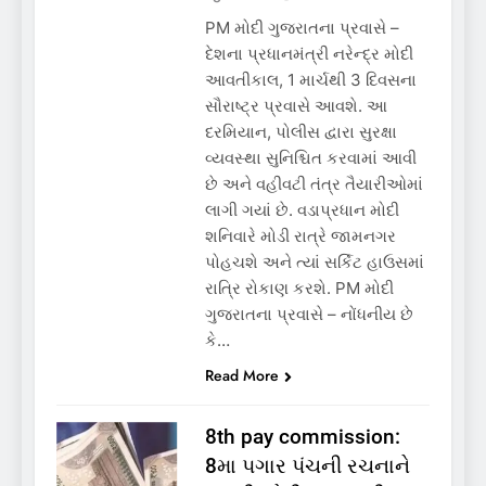
PM મોદી ગુજરાતના પ્રવાસે –
દેશના પ્રધાનમંત્રી નરેન્દ્ર મોદી
આવતીકાલ, 1 માર્ચથી 3 દિવસના
સૌરાષ્ટ્ર પ્રવાસે આવશે. આ
દરમિયાન, પોલીસ દ્વારા સુરક્ષા
વ્યવસ્થા સુનિશ્ચિત કરવામાં આવી
છે અને વહીવટી તંત્ર તૈયારીઓમાં
લાગી ગયાં છે. વડાપ્રધાન મોદી
શનિવારે મોડી રાત્રે જામનગર
પોહચશે અને ત્યાં સર્કિટ હાઉસમાં
રાત્રિ રોકાણ કરશે. PM મોદી
ગુજરાતના પ્રવાસે – નોંધનીય છે
કે…
Read More
8th pay commission:
8મા પગાર પંચની રચનાને