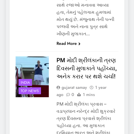
સાથે રજાઓ મનાવવા આવ્યા
હતા, તેમનું પહેલગામ હુમલામાં
મોત થયું છે. મંજુનાથ તેની પત્ની
પલ્લવી અને નાના પુત્ર સાથે
ખીણની મુલાકાત…
Read More
PM મોદી શ્રીલંકાની ત્રણ
દિવસની મુલાકાતે પહોંચ્યા,
અનેક કરાર પર થશે ચર્ચા!
INDIA
gujarat samay
1 year
TOP NEWS
ago
0
1 mins
PM મોદી શ્રીલંકા પ્રવાસ –
વડાપ્રધાન નરેન્દ્ર મોદી શુક્રવારે
ત્રણ દિવસના પ્રવાસે શ્રીલંકા
પહોંચ્યા હતા. આ મુલાકાત
દરમિયાન ભારત અને શ્રીલંકા