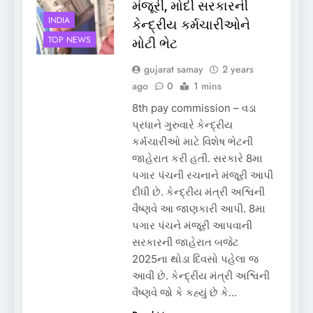
મંજૂરી, મોદી સરકારની
INDIA
કેન્દ્રીય કર્મચારીઓને
TOP NEWS
મોટી ભેટ
gujarat samay
2 years
ago
0
1 mins
8th pay commission – વડા
પ્રધાને ગુરુવારે કેન્દ્રીય
કર્મચારીઓ માટે વિશેષ ભેટની
જાહેરાત કરી હતી. સરકારે 8મા
પગાર પંચની રચનાને મંજૂરી આપી
દીધી છે. કેન્દ્રીય મંત્રી અશ્વિની
વૈષ્ણવે આ જાણકારી આપી. 8મા
પગાર પંચને મંજૂરી આપવાની
સરકારની જાહેરાત બજેટ
2025ના થોડા દિવસો પહેલા જ
આવી છે. કેન્દ્રીય મંત્રી અશ્વિની
વૈષ્ણવે જો કે કહ્યું છે કે…