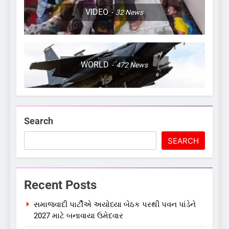
VIDEO
32
News
WORLD
472
News
Search
SEARCH
Recent Posts
સમાજવાદી પાર્ટીએ અયોધ્યા બેઠક પરથી પવન પાંડેને
2027 માટે બનાવાયા ઉમેદવાર