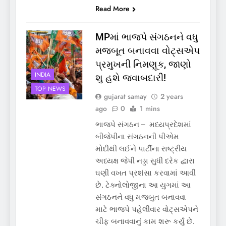
Read More
MPમાં ભાજપે સંગઠનને વધુ
મજબૂત બનાવવા વોટ્સએપ
પ્રમુખની નિમણૂક, જાણો
INDIA
શુ હશે જવાબદારી!
TOP NEWS
gujarat samay
2 years
ago
0
1 mins
ભાજપે સંગઠન – મધ્યપ્રદેશમાં
બીજેપીના સંગઠનની પીએમ
મોદીથી લઈને પાર્ટીના રાષ્ટ્રીય
અધ્યક્ષ જેપી નડ્ડા સુધી દરેક દ્વારા
ઘણી વખત પ્રશંસા કરવામાં આવી
છે. ટેક્નોલોજીના આ યુગમાં આ
સંગઠનને વધુ મજબુત બનાવવા
માટે ભાજપે પહેલીવાર વોટ્સએપને
ચીફ બનાવવાનું કામ શરૂ કર્યું છે.