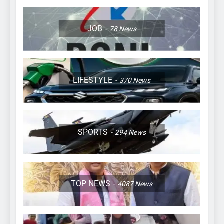
JOB
78
News
LIFESTYLE
370
News
SPORTS
294
News
TOP NEWS
4087
News