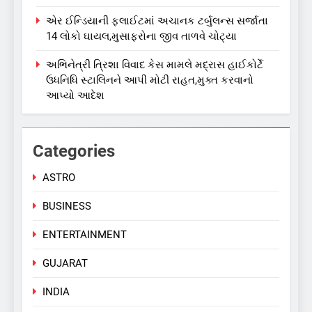
એર ઈન્ડિયાની ફ્લાઈટમાં અચાનક ટર્બુલન્સ સર્જાતા
5
14 લોકો ઘાયલ,મુસાફરોના જીવ તાળવે ચોટ્યા
કોડીનારના છારા દરિયાકાંઠે પાંચ
કિશોરો ડૂબ્યા, 3નો બચાવ, 2
અભિનેત્રી ત્રિશા વિવાદ કેસ મામલે મદ્રાસ હાઈકોર્ટે
લાપતા
GUJARAT
TOP NEWS
ઉધનિધિ સ્ટાલિનને આપી મોટી રાહત,મુક્ત કરવાનો
આપ્યો આદેશ
6
પાસપોર્ટ વેરિફિકેશન માટે હવે
Categories
પોલીસ સ્ટેશનના ધક્કામાંથી
મુક્તિ,ગુજરાતમાં વેરિફિકેશન
GUJARAT
TOP NEWS
ASTRO
પ્રક્રિયા બની સરળ
BUSINESS
7
રાજ્યસભામાં ‘જન્મ અને મૃત્યુ
ENTERTAINMENT
નોંધણી બિલ2026’ ધ્વનિમતથી
પાસ, વિપક્ષનો ઉગ્ર હોબાળો
INDIA
TOP NEWS
GUJARAT
INDIA
8