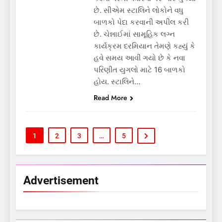
છે. સીએમ સ્ટાલિને લોકોને વધુ
બાળકો પેદા કરવાની અપીલ કરી
છે. ચેન્નાઈમાં સામૂહિક લગ્ન
કાર્યક્રમ દરમિયાન તેમણે કહ્યું કે
હવે સમય આવી ગયો છે કે નવા
પરિણીત યુગલો માટે 16 બાળકો
હોય. સ્ટાલિને…
Read More
1
2
3
…
5
Advertisement