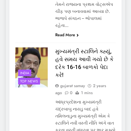
તેમને રાજ્યના પ્રથમ વોટ્સએપ
ચીફ પણ બનાવવામાં આવ્યા છે.
ભાજપે સંગઠન – ભોપાલમાં
રહેતા…
Read More
મુખ્યમંત્રી સ્ટાલિને ક્હ્યું,
હવે સમય આવી ગયો છે કે
દરેક 16-16 બાળકો પેદા
INDIA
કરે!
TOP NEWS
gujarat samay
2 years
ago
0
1 mins
આંધ્રપ્રદેશના મુખ્યમંત્રી
ચંદ્રબાબુ નાયડુ બાદ હવે
તમિલનાડુના મુખ્યમંત્રી એમ કે
સ્ટાલિને નવી વસ્તી નીતિ અંગે વાત
કરતા વસ્તી વધારવા પર ભાર મુક્યો