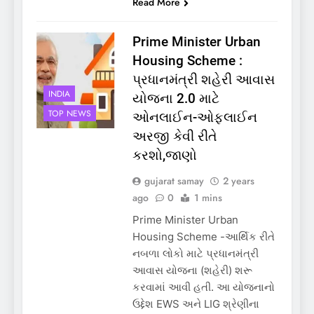
Read More
Prime Minister Urban
Housing Scheme :
પ્રધાનમંત્રી શહેરી આવાસ
INDIA
યોજના 2.0 માટે
TOP NEWS
ઓનલાઈન-ઓફલાઈન
અરજી કેવી રીતે
કરશો,જાણો
gujarat samay
2 years
ago
0
1 mins
Prime Minister Urban
Housing Scheme -આર્થિક રીતે
નબળા લોકો માટે પ્રધાનમંત્રી
આવાસ યોજના (શહેરી) શરૂ
કરવામાં આવી હતી. આ યોજનાનો
ઉદ્દેશ EWS અને LIG શ્રેણીના