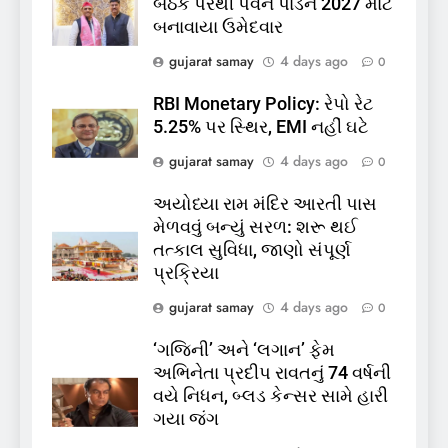
બેઠક પરથી પવન પાંડેને 2027 માટે
કોડીનારના છારા દરિયાકાંઠે પાંચ
બનાવાયા ઉમેદવાર
કિશોરો ડૂબ્યા, 3નો બચાવ, 2
લાપતા
GUJARAT
TOP NEWS
gujarat samay
4 days ago
0
RBI Monetary Policy: રેપો રેટ
6
5.25% પર સ્થિર, EMI નહીં ઘટે
પાસપોર્ટ વેરિફિકેશન માટે હવે
gujarat samay
4 days ago
0
પોલીસ સ્ટેશનના ધક્કામાંથી
મુક્તિ,ગુજરાતમાં વેરિફિકેશન
GUJARAT
TOP NEWS
અયોધ્યા રામ મંદિર આરતી પાસ
પ્રક્રિયા બની સરળ
મેળવવું બન્યું સરળ: શરૂ થઈ
7
તત્કાલ સુવિધા, જાણો સંપૂર્ણ
રાજ્યસભામાં ‘જન્મ અને મૃત્યુ
પ્રક્રિયા
નોંધણી બિલ2026’ ધ્વનિમતથી
gujarat samay
4 days ago
0
પાસ, વિપક્ષનો ઉગ્ર હોબાળો
INDIA
TOP NEWS
‘ગજિની’ અને ‘લગાન’ ફેમ
અભિનેતા પ્રદીપ રાવતનું 74 વર્ષની
8
વયે નિધન, બ્લડ કેન્સર સામે હારી
શું તમારું મધ કે ઘી ખરેખર શુદ્ધ
ગયા જંગ
છે? FSSAIએ ડાબરના દાવાઓની