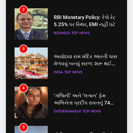
2
3
RBI Monetary Policy: રેપો રેટ
અયોધ્યા રામ મંદિર આરતી પાસ
5.25% પર સ્થિર, EMI નહીં ઘટે
મેળવવું બન્યું સરળ: શરૂ થઈ
તત્કાલ સુવિધા, જાણો સંપૂર્ણ
BUSINESS
TOP NEWS
INDIA
TOP NEWS
પ્રક્રિયા
3
4
અયોધ્યા રામ મંદિર આરતી પાસ
‘ગજિની’ અને ‘લગાન’ ફેમ
મેળવવું બન્યું સરળ: શરૂ થઈ
અભિનેતા પ્રદીપ રાવતનું 74
તત્કાલ સુવિધા, જાણો સંપૂર્ણ
વર્ષની વયે નિધન, બ્લડ કેન્સર
INDIA
TOP NEWS
ENTERTAINMENT
TOP NEWS
પ્રક્રિયા
સામે હારી ગયા જંગ
4
5
‘ગજિની’ અને ‘લગાન’ ફેમ
કોડીનારના છારા દરિયાકાંઠે પાંચ
અભિનેતા પ્રદીપ રાવતનું 74
કિશોરો ડૂબ્યા, 3નો બચાવ, 2
વર્ષની વયે નિધન, બ્લડ કેન્સર
લાપતા
ENTERTAINMENT
TOP NEWS
GUJARAT
TOP NEWS
સામે હારી ગયા જંગ
5
6