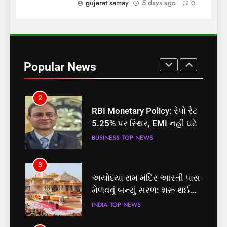
પોલ ખોલી, મૂક્યો પ્રતિબંધ
gujarat samay
5 days ago
0
INDIA
TOP NEWS
1
સમાજવાદી પાર્ટીએ અયોધ્યા
બેઠક પરથી પવન પાંડેને 2027
Popular News
માટે બનાવાયા ઉમેદવાર
INDIA
TOP NEWS
2
RBI Monetary Policy: રેપો રેટ
5.25% પર સ્થિર, EMI નહીં ઘટે
BUSINESS
TOP NEWS
3
અયોધ્યા રામ મંદિર આરતી પાસ
મેળવવું બન્યું સરળ: શરૂ થઈ
તત્કાલ સુવિધા, જાણો સંપૂર્ણ
INDIA
TOP NEWS
પ્રક્રિયા