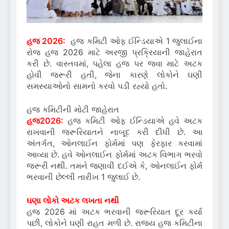
હજ 2026:
હજ કમિટી ઓફ ઈન્ડિયાએ 1 જુલાઈના
રોજ હજ 2026 માટે અરજી પ્રક્રિયાની જાહેરાત
કરી છે. વાસ્તવમાં, પહેલા હજ પર જવા માટે અટક
હોવી જરૂરી હતી, જેના કારણે લોકોને ઘણી
સમસ્યાઓનો સામનો કરવો પડી રહ્યો હતો.
હજ કમિટીની મોટી જાહેરાત
હજ2026:
હજ કમિટી ઓફ ઈન્ડિયાએ હવે અટક
રાખવાની જરૂરિયાતને નાબૂદ કરી દીધી છે. આ
અંતર્ગત, ઓનલાઈન ફોર્મમાં પણ ફેરફાર કરવામાં
આવ્યા છે. હવે ઓનલાઈન ફોર્મમાં અટક વિભાગ ભરવો
જરૂરી નથી. તમને જણાવી દઈએ કે, ઓનલાઈન ફોર્મ
ભરવાની છેલ્લી તારીખ 1 જુલાઈ છે.
ઘણા લોકો અટક લખતા નથી
હજ 2026 માં અટક ભરવાની જરૂરિયાત દૂર કર્યા
પછી, લોકોને ઘણી રાહત મળી છે. રાજ્ય હજ કમિટીના