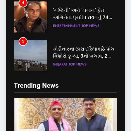
4
‘ગજિની’ અને ‘લગાન’ ફેમ
અભિનેતા પ્રદીપ રાવતનું 74
વર્ષની વયે નિધન, બ્લડ કેન્સર
ENTERTAINMENT
TOP NEWS
સામે હારી ગયા જંગ
5
કોડીનારના છારા દરિયાકાંઠે પાંચ
કિશોરો ડૂબ્યા, 3નો બચાવ, 2
લાપતા
GUJARAT
TOP NEWS
5
6
Trending News
કોડીનારના છારા દરિયાકાંઠે પાંચ
પાસપોર્ટ વેરિફિકેશન માટે હવે
કિશોરો ડૂબ્યા, 3નો બચાવ, 2
પોલીસ સ્ટેશનના ધક્કામાંથી
લાપતા
મુક્તિ,ગુજરાતમાં વેરિફિકેશન
GUJARAT
TOP NEWS
GUJARAT
TOP NEWS
પ્રક્રિયા બની સરળ
6
7
પાસપોર્ટ વેરિફિકેશન માટે હવે
રાજ્યસભામાં ‘જન્મ અને મૃત્યુ