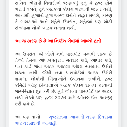
સચિવ એસપી તિવારીએ જણાવ્યું હતું કે હજ ફોર્મ
ભરતી વખતે, હવે અટકનો કોલમ ભરવાની જરૂર નથી,
આનાથી હજારો હજ અરજદારોને રાહત મળશે, કારણ
કે ગામડાઓ અને શહેરો ઉપરાંત, શહેરમાં પણ મોટી
સંખ્યામાં લોકો અટક લખતા નથી.
આ જ કારણ છે કે આ નિર્ણય લેવામાં આવ્યો હતો
આ ઉપરાંત, જે લોકો નવો પાસપોર્ટ બનાવી રહ્યા છે
તેઓ તેમના ઓળખપત્રમાં મતદાર કાર્ડ, આધાર કાર્ડ,
પાન કાર્ડ જેવા અટક આટલા ઓછા સમયમાં ઉમેરી
શકતા નથી, જેથી નવા પાસપોર્ટમાં અટક ઉમેરી
શકાય. લોકોની ચિંતાઓને ધ્યાનમાં રાખીને, હજ
કમિટી ઓફ ઈન્ડિયાએ અટક કોલમ દાખલ કરવાની
જરૂરિયાત દૂર કરી છે. હવે જેમના પાસપોર્ટ પર અટક
નથી તેઓ પણ હજ 2026 માટે ઓનલાઈન અરજી
કરી શકે છે.
આ પણ વાંચો-
ગુજરાતમાં આગામી ત્રણ દિવસમાં
ભારે વરસાદની આગાહી