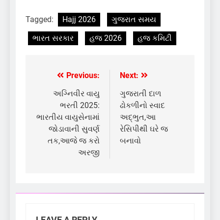
Tagged:
Hajj 2026
ગુજરાત સમય
ભારત સરકાર
હજ 2026
હજ કમિટી
Previous:
Next:
Post
navigation
અગ્નિવીર વાયુ
ગુજરાતી દાળ
ભરતી 2025:
ઢોકળીનો સ્વાદ
ભારતીય વાયુસેનામાં
અદ્ભુત,આ
જોડાવાની સુવર્ણ
રેસિપીથી ઘરે જ
તક,આજે જ કરો
બનાવો
અરજી