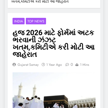
ખતમ,કમિટીએ કરી મોટી આ જાહેરાત
INDIA
TOP NEWS
હજ 2026 માટે ફોર્મમાં અટક
ભરવાની ઝંઝટ
ખતમ,કમિટીએ કરી મોટી આ
જાહેરાત
0
Gujarat Samay
1 Year Ago
1 Mins