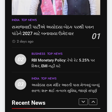
મુક્તિ,ગુજરાતમાં વેરિફિકેશન
પાસ, વિપક્ષનો ઉગ્ર હોબાળો
GUJARAT
TOP NEWS
INDIA
TOP NEWS
પ્રક્રિયા બની સરળ
7
INDIA
TOP NEWS
8
રાજ્યસભામાં ‘જન્મ અને મૃત્યુ
શું તમારું મધ કે ઘી ખરેખર શુદ્ધ
સમાજવાદી પાર્ટીએ અયોધ્યા બેઠક પરથી પવન
નોંધણી બિલ2026’ ધ્વનિમતથી
છે? FSSAIએ ડાબરના દાવાઓની
પાંડેને 2027 માટે બનાવાયા ઉમેદવાર
01
પાસ, વિપક્ષનો ઉગ્ર હોબાળો
પોલ ખોલી, મૂક્યો પ્રતિબંધ
INDIA
TOP NEWS
INDIA
TOP NEWS
2 days ago
8
1
BUSINESS
TOP NEWS
શું તમારું મધ કે ઘી ખરેખર શુદ્ધ
02
સમાજવાદી પાર્ટીએ અયોધ્યા
RBI Monetary Policy: રેપો રેટ 5.25% પર
છે? FSSAIએ ડાબરના દાવાઓની
બેઠક પરથી પવન પાંડેને 2027
સ્થિર, EMI નહીં ઘટે
પોલ ખોલી, મૂક્યો પ્રતિબંધ
માટે બનાવાયા ઉમેદવાર
INDIA
TOP NEWS
INDIA
TOP NEWS
INDIA
TOP NEWS
03
અયોધ્યા રામ મંદિર આરતી પાસ મેળવવું બન્યું
1
2
સરળ: શરૂ થઈ તત્કાલ સુવિધા, જાણો સંપૂર્ણ
સમાજવાદી પાર્ટીએ અયોધ્યા
RBI Monetary Policy: રેપો રેટ
પ્રક્રિયા
બેઠક પરથી પવન પાંડેને 2027
5.25% પર સ્થિર, EMI નહીં ઘટે
Recent News
માટે બનાવાયા ઉમેદવાર
INDIA
TOP NEWS
BUSINESS
TOP NEWS