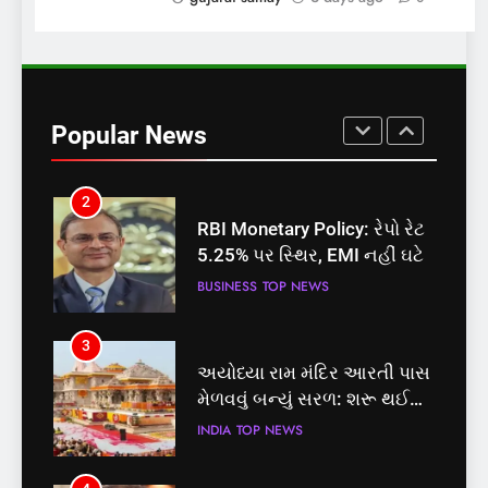
1
સમાજવાદી પાર્ટીએ અયોધ્યા
બેઠક પરથી પવન પાંડેને 2027
Popular News
માટે બનાવાયા ઉમેદવાર
INDIA
TOP NEWS
2
RBI Monetary Policy: રેપો રેટ
5.25% પર સ્થિર, EMI નહીં ઘટે
BUSINESS
TOP NEWS
3
અયોધ્યા રામ મંદિર આરતી પાસ
મેળવવું બન્યું સરળ: શરૂ થઈ
તત્કાલ સુવિધા, જાણો સંપૂર્ણ
INDIA
TOP NEWS
પ્રક્રિયા