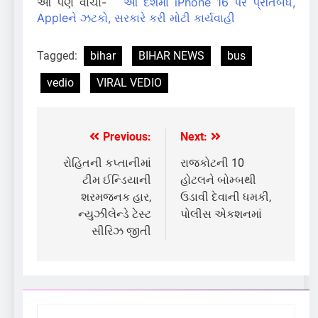
આ પણ વાંચો-
આ દેશમાં iPhone 16 પર પ્રતિબંધ,
Appleને ઝટકો, સરકારે કરી મોટી કાર્યવાહી
Tagged:
bihar
BIHAR NEWS
bus
vedio
VIRAL VEDIO
Previous:
Next:
Post
navigation
રોહિતની કપ્તાનીમાં
રાજકોટની 10
ટીમ ઈન્ડિયાની
હોટલને બોમ્બથી
શરમજનક હાર,
ઉડાવી દેવાની ધમકી,
ન્યુઝીલેન્ડે ટેસ્ટ
પોલીસ એકશનમાં
સીરિઝ જીતી