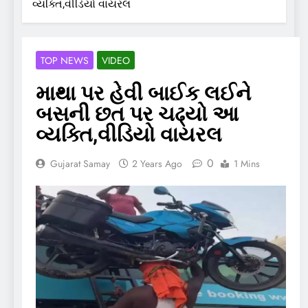
વ્યક્તિ,વીડિયો વાયરલ
TOP NEWS
VIDEO
માથા પર હેવી બાઈક લઈને
બસની છત પર ચઢ્યો આ
વ્યક્તિ,વીડિયો વાયરલ
0
Gujarat Samay
2 Years Ago
1 Mins