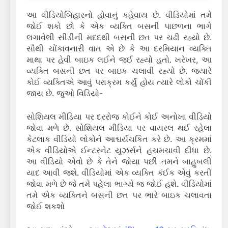
આ વીડિયોબિહારનો હોવાનું કહેવાય છે.
વીડિયોમાં તમે
જોઈ શકો છો કે એક વ્યક્તિ બસની પાછળના ભાગે
લગાવેલી સીડીની મદદથી બસની છત પર ચઢી રહ્યો છે.
સૌથી ચોંકાવનારી વાત એ છે કે આ દરમિયાન વ્યક્તિ
માથા પર હેવી બાઇક લઈને જઈ રહ્યો હતો.
ખરેખર, આ
વ્યક્તિ બસની છત પર બાઇક ચલાવી રહ્યો છે.
જ્યારે
કોઈ વ્યક્તિએ આવું પરાક્રમ કર્યું હોય ત્યારે લોકો ચોંકી
જાય છે.
જુઓ વિડિયો-
સોશિયલ મીડિયા પર દરરોજ કોઈને કોઈ અનોખા વીડિયો
જોવા મળે છે.
સોશિયલ મીડિયા પર વાયરલ થઈ રહેલા
કેટલાક વીડિયો લોકોને આશ્ચર્યચકિત કરે છે.
આ ક્રમમાં
એક વીડિયોએ ઈન્ટરનેટ યુઝર્સને હચમચાવી દીધા છે.
આ વીડિયો એવો છે કે તેને જોયા પછી તમને બાહુબલી
યાદ આવી જશે.
વીડિયોમાં એક વ્યક્તિ કંઈક એવું કરતી
જોવા મળે છે જે તમે પહેલા ભાગ્યે જ જોઈ હશે.
વીડિયોમાં
તમે એક વ્યક્તિને બસની છત પર ભારે બાઇક ચલાવતા
જોઈ શકશો