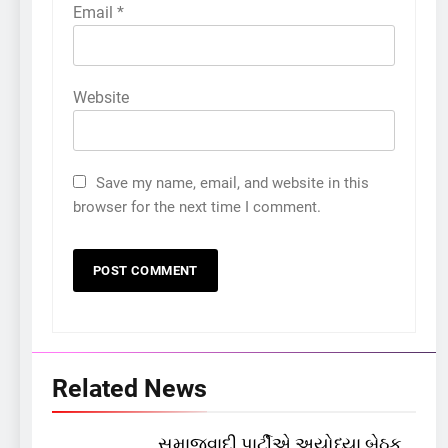
Email
*
Website
Save my name, email, and website in this
browser for the next time I comment.
Related News
5
સમાજવાદી પાર્ટીએ અયોધ્યા બેઠક
કોડીનારના છારા દરિયાકાંઠે પાંચ