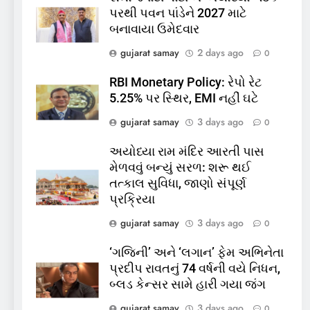
પરથી પવન પાંડેને 2027 માટે
કિશોરો ડૂબ્યા, 3નો બચાવ, 2
બનાવાયા ઉમેદવાર
લાપતા
GUJARAT
TOP NEWS
gujarat samay
2 days ago
0
6
RBI Monetary Policy: રેપો રેટ
પાસપોર્ટ વેરિફિકેશન માટે હવે
5.25% પર સ્થિર, EMI નહીં ઘટે
પોલીસ સ્ટેશનના ધક્કામાંથી
gujarat samay
3 days ago
0
મુક્તિ,ગુજરાતમાં વેરિફિકેશન
GUJARAT
TOP NEWS
પ્રક્રિયા બની સરળ
અયોધ્યા રામ મંદિર આરતી પાસ
7
મેળવવું બન્યું સરળ: શરૂ થઈ
રાજ્યસભામાં ‘જન્મ અને મૃત્યુ
તત્કાલ સુવિધા, જાણો સંપૂર્ણ
નોંધણી બિલ2026’ ધ્વનિમતથી
પ્રક્રિયા
પાસ, વિપક્ષનો ઉગ્ર હોબાળો
INDIA
TOP NEWS
gujarat samay
3 days ago
0
‘ગજિની’ અને ‘લગાન’ ફેમ અભિનેતા
8
પ્રદીપ રાવતનું 74 વર્ષની વયે નિધન,
શું તમારું મધ કે ઘી ખરેખર શુદ્ધ
બ્લડ કેન્સર સામે હારી ગયા જંગ
છે? FSSAIએ ડાબરના દાવાઓની
પોલ ખોલી, મૂક્યો પ્રતિબંધ
gujarat samay
3 days ago
0
INDIA
TOP NEWS