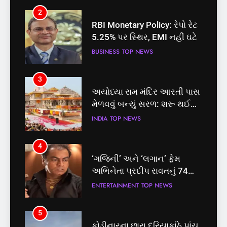
2
3
RBI Monetary Policy: રેપો રેટ
અયોધ્યા રામ મંદિર આરતી પાસ
5.25% પર સ્થિર, EMI નહીં ઘટે
મેળવવું બન્યું સરળ: શરૂ થઈ
તત્કાલ સુવિધા, જાણો સંપૂર્ણ
BUSINESS
TOP NEWS
INDIA
TOP NEWS
પ્રક્રિયા
3
4
અયોધ્યા રામ મંદિર આરતી પાસ
‘ગજિની’ અને ‘લગાન’ ફેમ
મેળવવું બન્યું સરળ: શરૂ થઈ
અભિનેતા પ્રદીપ રાવતનું 74
તત્કાલ સુવિધા, જાણો સંપૂર્ણ
વર્ષની વયે નિધન, બ્લડ કેન્સર
INDIA
TOP NEWS
ENTERTAINMENT
TOP NEWS
પ્રક્રિયા
સામે હારી ગયા જંગ
4
5
‘ગજિની’ અને ‘લગાન’ ફેમ
કોડીનારના છારા દરિયાકાંઠે પાંચ
અભિનેતા પ્રદીપ રાવતનું 74
કિશોરો ડૂબ્યા, 3નો બચાવ, 2
વર્ષની વયે નિધન, બ્લડ કેન્સર
લાપતા
ENTERTAINMENT
TOP NEWS
GUJARAT
TOP NEWS
સામે હારી ગયા જંગ
5
6
કોડીનારના છારા દરિયાકાંઠે પાંચ