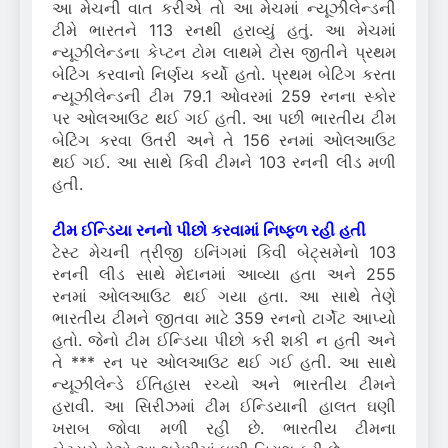
આ મેચની વાત કરીએ તો આ મેચમાં ન્યૂઝીલેન્ડની
ટીમે ભારતને 113 રનથી હરાવ્યું હતું. આ મેચમાં
ન્યૂઝીલેન્ડના કેપ્ટન ટોમ લાથમે ટોસ જીતીને પ્રથમ
બેટિંગ કરવાનો નિર્ણય કર્યો હતો. પ્રથમ બેટિંગ કરતા
ન્યૂઝીલેન્ડની ટીમ 79.1 ઓવરમાં 259 રનના સ્કોર
પર ઓલઆઉટ થઈ ગઈ હતી. આ પછી ભારતીય ટીમ
બેટિંગ કરવા ઉતરી અને તે 156 રનમાં ઓલઆઉટ
થઈ ગઈ. આ સાથે કિવી ટીમને 103 રનની લીડ મળી
હતી.
ટીમ ઈન્ડિયા રનનો પીછો કરવામાં નિષ્ફળ રહી હતી
ટેસ્ટ મેચની ત્રીજી ઇનિંગમાં કિવી બેટ્સમેનો 103
રનની લીડ સાથે મેદાનમાં આવ્યા હતા અને 255
રનમાં ઓલઆઉટ થઈ ગયા હતા. આ સાથે તેણે
ભારતીય ટીમને જીતવા માટે 359 રનનો ટાર્ગેટ આપ્યો
હતો. જેનો ટીમ ઈન્ડિયા પીછો કરી શકી ન હતી અને
તે *** રન પર ઓલઆઉટ થઈ ગઈ હતી. આ સાથે
ન્યૂઝીલેન્ડે ઈતિહાસ રચ્યો અને ભારતીય ટીમને
હરાવી. આ સિરીઝમાં ટીમ ઈન્ડિયાની હાલત ઘણી
ખરાબ જોવા મળી રહી છે. ભારતીય ટીમના