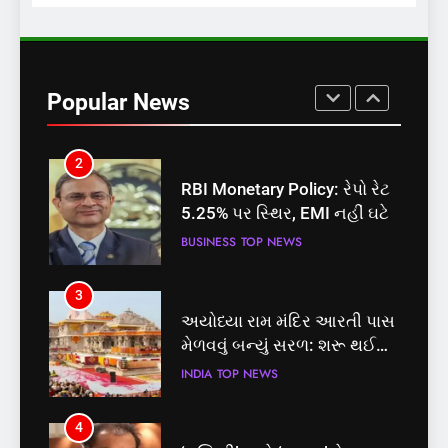
1
સમાજવાદી પાર્ટીએ અયોધ્યા
બેઠક પરથી પવન પાંડેને 2027
Popular News
માટે બનાવાયા ઉમેદવાર
INDIA
TOP NEWS
2
RBI Monetary Policy: રેપો રેટ
5.25% પર સ્થિર, EMI નહીં ઘટે
BUSINESS
TOP NEWS
3
અયોધ્યા રામ મંદિર આરતી પાસ
મેળવવું બન્યું સરળ: શરૂ થઈ
તત્કાલ સુવિધા, જાણો સંપૂર્ણ
INDIA
TOP NEWS
પ્રક્રિયા
4