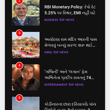
2
3
RBI Monetary Policy: રેપો રેટ
અયોધ્યા રામ મંદિર આરતી પાસ
5.25% પર સ્થિર, EMI નહીં ઘટે
મેળવવું બન્યું સરળ: શરૂ થઈ
તત્કાલ સુવિધા, જાણો સંપૂર્ણ
BUSINESS
TOP NEWS
INDIA
TOP NEWS
પ્રક્રિયા
3
4
અયોધ્યા રામ મંદિર આરતી પાસ
‘ગજિની’ અને ‘લગાન’ ફેમ
મેળવવું બન્યું સરળ: શરૂ થઈ
અભિનેતા પ્રદીપ રાવતનું 74
તત્કાલ સુવિધા, જાણો સંપૂર્ણ
વર્ષની વયે નિધન, બ્લડ કેન્સર
INDIA
TOP NEWS
ENTERTAINMENT
TOP NEWS
પ્રક્રિયા
સામે હારી ગયા જંગ
4
5
‘ગજિની’ અને ‘લગાન’ ફેમ
કોડીનારના છારા દરિયાકાંઠે પાંચ
અભિનેતા પ્રદીપ રાવતનું 74
કિશોરો ડૂબ્યા, 3નો બચાવ, 2
વર્ષની વયે નિધન, બ્લડ કેન્સર
લાપતા
ENTERTAINMENT
TOP NEWS
GUJARAT
TOP NEWS
સામે હારી ગયા જંગ
5
6
કોડીનારના છારા દરિયાકાંઠે પાંચ
પાસપોર્ટ વેરિફિકેશન માટે હવે