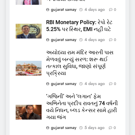
કિશોરો ડૂબ્યા, 3નો બચાવ, 2
લાપતા
GUJARAT
TOP NEWS
gujarat samay
4 days ago
0
RBI Monetary Policy: રેપો રેટ
6
5.25% પર સ્થિર, EMI નહીં ઘટે
પાસપોર્ટ વેરિફિકેશન માટે હવે
gujarat samay
4 days ago
0
પોલીસ સ્ટેશનના ધક્કામાંથી
મુક્તિ,ગુજરાતમાં વેરિફિકેશન
GUJARAT
TOP NEWS
અયોધ્યા રામ મંદિર આરતી પાસ
પ્રક્રિયા બની સરળ
મેળવવું બન્યું સરળ: શરૂ થઈ
7
તત્કાલ સુવિધા, જાણો સંપૂર્ણ
રાજ્યસભામાં ‘જન્મ અને મૃત્યુ
પ્રક્રિયા
નોંધણી બિલ2026’ ધ્વનિમતથી
gujarat samay
4 days ago
0
પાસ, વિપક્ષનો ઉગ્ર હોબાળો
INDIA
TOP NEWS
‘ગજિની’ અને ‘લગાન’ ફેમ
અભિનેતા પ્રદીપ રાવતનું 74 વર્ષની
8
વયે નિધન, બ્લડ કેન્સર સામે હારી
શું તમારું મધ કે ઘી ખરેખર શુદ્ધ
ગયા જંગ
છે? FSSAIએ ડાબરના દાવાઓની
પોલ ખોલી, મૂક્યો પ્રતિબંધ
gujarat samay
5 days ago
0
INDIA
TOP NEWS