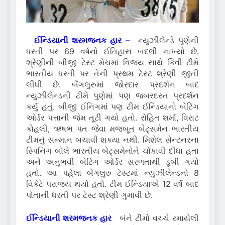
ઈન્ડિયાની શરમજનક હાર
–
ન્યુઝીલેન્ડે પુણેની
ધરતી પર 69 વર્ષનો ઈતિહાસ બદલી નાખ્યો છે.
શ્રેણીની બીજી ટેસ્ટ મેચમાં વિજય સાથે કિવી ટીમે
ભારતીય ધરતી પર તેની પ્રથમ ટેસ્ટ શ્રેણી જીતી
લીધી છે. બેંગલુરુમાં જોરદાર પ્રદર્શન બાદ
ન્યુઝીલેન્ડની ટીમે પુણેમાં પણ જબરદસ્ત પ્રદર્શન
કર્યું હતું. બીજી ઈનિંગમાં પણ ટીમ ઈન્ડિયાનો બેટિંગ
ઓર્ડર પત્તાની જેમ તૂટી ગયો હતો. રોહિત શર્મા, વિરાટ
કોહલી, ઋષભ પંત જેવા મજબૂત બેટ્સમેન ભારતીય
ટીમનું સન્માન બચાવી શક્યા નથી. મિશેલ સેન્ટનરના
સ્પિનિંગ બોલે ભારતીય બેટ્સમેનોને ચોંકાવી દીધા હતા
અને અનુભવી બેટિંગ ઓર્ડર સરળતાથી ડૂબી ગયો
હતો. આ પહેલા બેંગલુરુ ટેસ્ટમાં ન્યુઝીલેન્ડનો 8
વિકેટે પરાજય થયો હતો. ટીમ ઈન્ડિયાએ 12 વર્ષ બાદ
પોતાની ધરતી પર ટેસ્ટ શ્રેણી ગુમાવી છે.
ઈન્ડિયાની શરમજનક હાર
બંને ટીમો વચ્ચે રમાયેલી