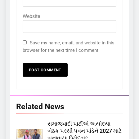
Website
Save my name, email, and website in this
browser for the next time I comment.
Related News
સમાજવાદી પાર્ટીએ અયોધ્યા
5
બેઠક પરથી પવન પાંડેને 2027 માટે
કોડીનારના છારા દરિયાકાંઠે પાંચ
બનાવાયા ઉમેદવાર