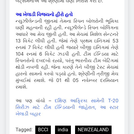
બેટ્સમેનોએ આ શ્રેણીમાં ઘણી નિરાશ કરી છે.
આ ખેલાડી વિજયનો હીરો હતો
ન્યુઝીલેન્ડની જીતમાં તેમના સ્પિન બોલરોની ભૂમિકા
ઘણી મહત્વની રહી હતી. ન્યૂઝીલેન્ડે સ્પિન બોલિંગના
આધારે આ મેચ જીતી હતી. આ મેચમાં મિશેલ સેન્ટનરે
13 વિકેટ લીધી હતી. જેમાં તેણે પ્રથમ ઇનિંગમાં 53
રનમાં 7 વિકેટ લીધી હતી જ્યારે બીજી ઇનિંગમાં તેણે
104 રનમાં 6 વિકેટ ઝડપી હતી. ટીમ ઈન્ડિયા માટે
સ્પિનરોનો દબદબો રહ્યો, પરંતુ ભારતીય ટીમ બેટિંગમાં
થોડી નબળી રહી. જેના કારણે તેને બીજી ટેસ્ટ મેચમાં
હારનો સામનો કરવો પડ્યો હતો. શ્રેણીની ત્રીજી મેચ
મુંબઈમાં રમાશે. જે 01 થી 05 નવેમ્બર દરમિયાન
રમાશે.
આ પણ વાંચો –
દક્ષિણ આફ્રિકા સામેની T-20
સિરીઝ માટે ટીમ ઈન્ડિયાની જાહેરાત, આ સ્ટાર
ખેલાડી બહાર
Tagged:
BCCI
india
NEWZEALAND