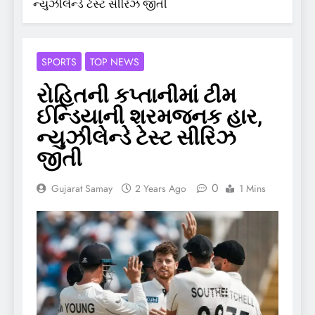
ન્યુઝીલેન્ડે ટેસ્ટ સીરિઝ જીતી
SPORTS
TOP NEWS
રોહિતની કપ્તાનીમાં ટીમ
ઈન્ડિયાની શરમજનક હાર,
ન્યુઝીલેન્ડે ટેસ્ટ સીરિઝ
જીતી
0
Gujarat Samay
2 Years Ago
1 Mins