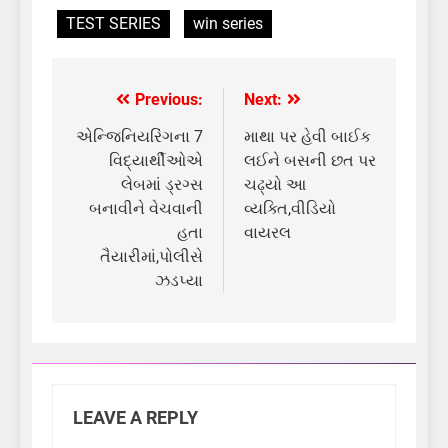
TEST SERIES
win series
Previous:
Next:
Post
navigation
એન્જિનિયરિંગના 7
માથા પર હેવી બાઈક
વિદ્યાર્થીઓએ
લઈને બસની છત પર
લેબમાં ડ્રગ્સ
ચઢ્યો આ
બનાવીને વેચવાની
વ્યક્તિ,વીડિયો
હતા
વાયરલ
તૈયારીમાં,પોલીસે
ઝડપ્યા
LEAVE A REPLY