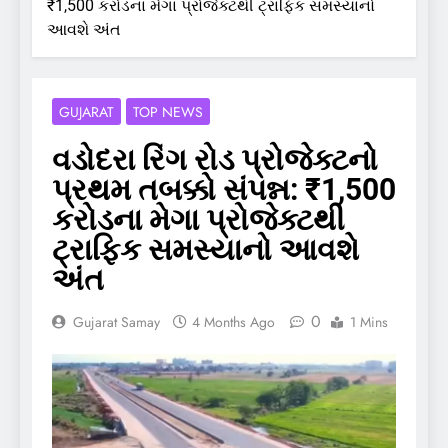
₹1,500 કરોડના મેગા પ્રોજેક્ટથી ટ્રાફિક સમસ્યાનો
આવશે અંત
GUJARAT
TOP NEWS
વડોદરા રિંગ રોડ પ્રોજેક્ટનો
પ્રથમ તબક્કો સંપન્ન: ₹1,500
કરોડના મેગા પ્રોજેક્ટથી
ટ્રાફિક સમસ્યાનો આવશે
અંત
0
Gujarat Samay
4 Months Ago
1 Mins