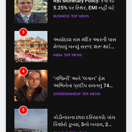
RBI Monetary Policy: રેપો રેટ
5.25% પર સ્થિર, EMI નહીં ઘટે
BUSINESS
TOP NEWS
3
અયોધ્યા રામ મંદિર આરતી પાસ
મેળવવું બન્યું સરળ: શરૂ થઈ
તત્કાલ સુવિધા, જાણો સંપૂર્ણ
INDIA
TOP NEWS
પ્રક્રિયા
4
‘ગજિની’ અને ‘લગાન’ ફેમ
અભિનેતા પ્રદીપ રાવતનું 74
વર્ષની વયે નિધન, બ્લડ કેન્સર
ENTERTAINMENT
TOP NEWS
સામે હારી ગયા જંગ
5
કોડીનારના છારા દરિયાકાંઠે પાંચ
કિશોરો ડૂબ્યા, 3નો બચાવ, 2
લાપતા