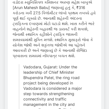
વડોદરા મ્યુનિસિપલ કમિશનર અરુણ મહેશ બાબુએ
[Arun Mahesh Babu] જણાવ્યું હતું કે, ₹316
કરોડના ખર્ચે 27.5 કિલોમીટર લાંબો પ્રથમ તબક્કો હવે
પૂર્ણ થઈ ચૂક્યો છે. આનાથી શહેરની અંદરના
ટ્રાફિકના દબાણમાં મોટો ઘટાડો થશે. ખાસ કરીને ભારે
વાહનોને શહેરની બહારથી જ ડાયવર્ટ કરી શકાશે,
જેનાથી સ્થાનિક રહીશોને ટ્રાફિક જામની
સમસ્યામાંથી મુક્તિ મળશે. સ્થાનિક મુસાફરો જેવા કે
યોગેશ જોષી અને શકુંતલા જોષીએ આ પહેલને
આવકારી છે અને જણાવ્યું છે કે આનાથી રોજિંદા
પ્રવાસના સમયમાં નોંધપાત્ર બચત થશે.
Vadodara, Gujarat: Under the
leadership of Chief Minister
Bhupendra Patel, the ring road
project being developed in
Vadodara is considered a major
step towards strengthening
connectivity and traffic
management in the city and