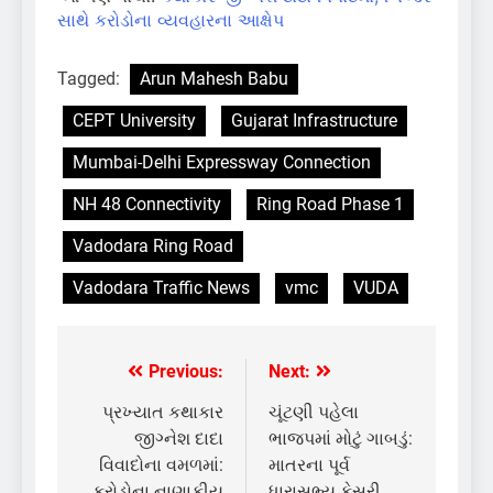
સાથે કરોડોના વ્યવહારના આક્ષેપ
Tagged:
Arun Mahesh Babu
CEPT University
Gujarat Infrastructure
Mumbai-Delhi Expressway Connection
NH 48 Connectivity
Ring Road Phase 1
Vadodara Ring Road
Vadodara Traffic News
vmc
VUDA
Previous:
Next:
Post
navigation
પ્રખ્યાત કથાકાર
ચૂંટણી પહેલા
જીગ્નેશ દાદા
ભાજપમાં મોટું ગાબડું:
વિવાદોના વમળમાં:
માતરના પૂર્વ
કરોડોના નાણાકીય
ધારાસભ્ય કેસરી