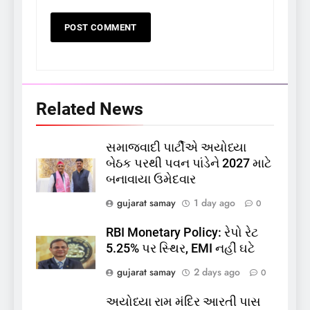
Related News
સમાજવાદી પાર્ટીએ અયોધ્યા
5
બેઠક પરથી પવન પાંડેને 2027 માટે
કોડીનારના છારા દરિયાકાંઠે પાંચ
બનાવાયા ઉમેદવાર
કિશોરો ડૂબ્યા, 3નો બચાવ, 2
લાપતા
GUJARAT
TOP NEWS
gujarat samay
1 day ago
0
RBI Monetary Policy: રેપો રેટ
6
5.25% પર સ્થિર, EMI નહીં ઘટે
પાસપોર્ટ વેરિફિકેશન માટે હવે
gujarat samay
2 days ago
0
પોલીસ સ્ટેશનના ધક્કામાંથી
મુક્તિ,ગુજરાતમાં વેરિફિકેશન
GUJARAT
TOP NEWS
અયોધ્યા રામ મંદિર આરતી પાસ
પ્રક્રિયા બની સરળ