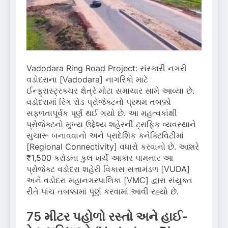
Vadodara Ring Road Project: સંસ્કારી નગરી
વડોદરાના [Vadodara] નાગરિકો માટે
ઈન્ફ્રાસ્ટ્રક્ચર ક્ષેત્રે મોટા સમાચાર સામે આવ્યા છે.
વડોદરામાં રિંગ રોડ પ્રોજેક્ટનો પ્રથમ તબક્કો
સફળતાપૂર્વક પૂર્ણ થઈ ગયો છે. આ મહત્વકાંક્ષી
પ્રોજેક્ટનો મુખ્ય ઉદ્દેશ્ય શહેરની ટ્રાફિક વ્યવસ્થાને
સુચારૂ બનાવવાનો અને પ્રાદેશિક કનેક્ટિવિટીમાં
[Regional Connectivity] વધારો કરવાનો છે. આશરે
₹1,500 કરોડના કુલ ખર્ચે આકાર પામનાર આ
પ્રોજેક્ટ વડોદરા શહેરી વિકાસ સત્તામંડળ [VUDA]
અને વડોદરા મહાનગરપાલિકા [VMC] દ્વારા સંયુક્ત
રીતે પાંચ તબક્કામાં પૂર્ણ કરવામાં આવી રહ્યો છે.
75 મીટર પહોળો રસ્તો અને હાઈ-