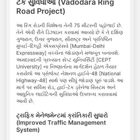
ટેક સુવિધાઓ (Vadodara Ring
Road Project)
આ રિંગ રોડની વિશેષતા તેની 75 મીટરની પહોળાઈ છે.
તેને એવી રીતે ડિઝાઇન કરવામાં આવ્યો છે કે તે દક્ષિણ
ગુજરાત, ઉત્તર ગુજરાત, સૌરાષ્ટ્ર અને પ્રતિષ્ઠિત
મુંબઈ-દિલ્હી એક્સપ્રેસવે [Mumbai-Delhi
Expressway] વચ્ચેના જોડાણને મજબૂત બનાવશે.
અમદાવાદની પ્રખ્યાત સેપ્ટ યુનિવર્સિટી [CEPT
University] ના નિષ્ણાતોના માર્ગદર્શન હેઠળ તૈયાર
કરાયેલો આ પ્રોજેક્ટ નેશનલ હાઈવે-48 [National
Highway-48] સાથે પણ સીધું જોડાણ પૂરું પાડશે. આ
માર્ગ પર સર્વિસ રોડ, હાઈ-ટેક ડ્રેનેજ સિસ્ટમ અને
આધુનિક લાઈટિંગની સુવિધાઓ ઉપલબ્ધ કરાવવામાં
આવી છે.
ટ્રાફિક મેનેજમેન્ટમાં ક્રાંતિકારી સુધારો
(Improved Traffic Management
System)