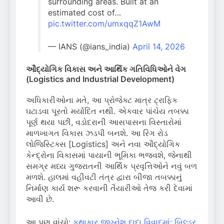
surrounding areas. Built at an
estimated cost of…
pic.twitter.com/umxqqZ1AwM
— IANS (@ians_india)
April 14, 2026
ઔદ્યોગિક વિકાસ અને આર્થિક ગતિવિધિઓને વેગ
(Logistics and Industrial Development)
અધિકારીઓના મતે, આ પ્રોજેક્ટ માત્ર ટ્રાફિક
ઘટાડવા પૂરતો મર્યાદિત નથી. એકવાર પાંચેય તબક્કા
પૂર્ણ થયા પછી, વડોદરાની આસપાસના વિસ્તારોમાં
માળખાગત વિકાસ ઝડપી બનશે. આ રિંગ રોડ
લોજિસ્ટિક્સ [Logistics] અને નવા ઔદ્યોગિક
કેન્દ્રોના વિકાસમાં પાયાની ભૂમિકા ભજવશે, જેનાથી
સમગ્ર મધ્ય ગુજરાતની આર્થિક પ્રવૃત્તિઓને નવું બળ
મળશે. હાલમાં વહીવટી તંત્ર દ્વારા બીજા તબક્કાનું
નિર્માણ કાર્ય શરૂ કરવાની તૈયારીઓ તેજ કરી દેવામાં
આવી છે.
આ પણ વાંચો:
કથાકાર જીગ્નેશ દાદા વિવાદમાં; બિલ્ડર