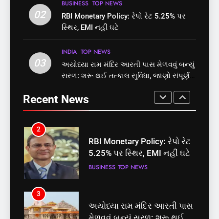
8
1
BUSINESS
TOP NEWS
શું તમારું મધ કે ઘી ખરેખર શુદ્ધ
02
સમાજવાદી પાર્ટીએ અયોધ્યા
RBI Monetary Policy: રેપો રેટ 5.25% પર
છે? FSSAIએ ડાબરના દાવાઓની
બેઠક પરથી પવન પાંડેને 2027
સ્થિર, EMI નહીં ઘટે
પોલ ખોલી, મૂક્યો પ્રતિબંધ
માટે બનાવાયા ઉમેદવાર
INDIA
TOP NEWS
INDIA
TOP NEWS
INDIA
TOP NEWS
03
અયોધ્યા રામ મંદિર આરતી પાસ મેળવવું બન્યું
1
2
સરળ: શરૂ થઈ તત્કાલ સુવિધા, જાણો સંપૂર્ણ
સમાજવાદી પાર્ટીએ અયોધ્યા
RBI Monetary Policy: રેપો રેટ
પ્રક્રિયા
બેઠક પરથી પવન પાંડેને 2027
5.25% પર સ્થિર, EMI નહીં ઘટે
Recent News
માટે બનાવાયા ઉમેદવાર
INDIA
TOP NEWS
BUSINESS
TOP NEWS
2
3
RBI Monetary Policy: રેપો રેટ
અયોધ્યા રામ મંદિર આરતી પાસ
5.25% પર સ્થિર, EMI નહીં ઘટે
મેળવવું બન્યું સરળ: શરૂ થઈ
તત્કાલ સુવિધા, જાણો સંપૂર્ણ
BUSINESS
TOP NEWS
INDIA
TOP NEWS
પ્રક્રિયા
3
4
અયોધ્યા રામ મંદિર આરતી પાસ
‘ગજિની’ અને ‘લગાન’ ફેમ
મેળવવું બન્યું સરળ: શરૂ થઈ