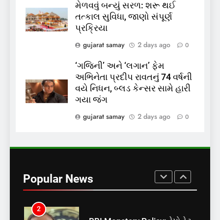
મેળવવું બન્યું સરળ: શરૂ થઈ
7
તત્કાલ સુવિધા, જાણો સંપૂર્ણ
રાજ્યસભામાં ‘જન્મ અને મૃત્યુ
પ્રક્રિયા
નોંધણી બિલ2026’ ધ્વનિમતથી
gujarat samay
2 days ago
0
પાસ, વિપક્ષનો ઉગ્ર હોબાળો
INDIA
TOP NEWS
‘ગજિની’ અને ‘લગાન’ ફેમ
અભિનેતા પ્રદીપ રાવતનું 74 વર્ષની
8
વયે નિધન, બ્લડ કેન્સર સામે હારી
શું તમારું મધ કે ઘી ખરેખર શુદ્ધ
ગયા જંગ
છે? FSSAIએ ડાબરના દાવાઓની
પોલ ખોલી, મૂક્યો પ્રતિબંધ
gujarat samay
2 days ago
0
INDIA
TOP NEWS
1
સમાજવાદી પાર્ટીએ અયોધ્યા
બેઠક પરથી પવન પાંડેને 2027
Popular News
માટે બનાવાયા ઉમેદવાર
INDIA
TOP NEWS
2