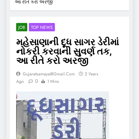
આ રીતે કરો અરજી
JOB
TOP NEWS
મહેસાણાની દૂધ સાગર ડેરીમાં
નોકરી કરવાની સુવર્ણ તક,
આ રીતે કરો અરજી
Gujaratsamaya@gmail.com
2 Years
0
Ago
1 Mins