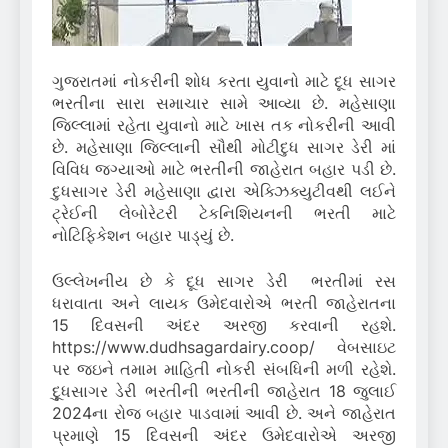
ગુજરાતમાં નોકરીની શોધ કરતા યુવાનો માટે દૂધ સાગર
ભરતીના સારા સમાચાર સામે આવ્યા છે. મહેસાણા
જિલ્લામાં રહેતા યુવાનો માટે ખાસ તક નોકરીની આવી
છે. મહેસાણા જિલ્લાની સૌથી મોટીદુધ સાગર ડેરી માં
વિવિધ જગ્યાઓ માટે ભરતીની જાહેરાત બહાર પડી છે.
દુધસાગર ડેરી મહેસાણા દ્વારા એક્ઝિક્યુટીવથી લઈને
ટ્રેઈની લેબોરેટરી ટેકનિશિયનની ભરતી માટે
નોટિફિકેશન બહાર પાડ્યું છે.
ઉલ્લેખનીય છે કે દૂધ સાગર ડેરી ભરતીમાં રસ
ધરાવાતા અને લાયક ઉમેદવારોએ ભરતી જાહેરાતના
15 દિવસની અંદર અરજી કરવાની રહશે.
https://www.dudhsagardairy.coop/ વેબસાઇટ
પર જઇને તમામ માહિતી નોકરી સંબધિની મળી રહેશે.
દુૂધસાગર ડેરી ભરતીની ભરતીની જાહેરાત 18 જુલાઈ
2024ના રોજ બહાર પાડવામાં આવી છે. અને જાહેરાત
પ્રમાણે 15 દિવસની અંદર ઉમેદવારોએ અરજી