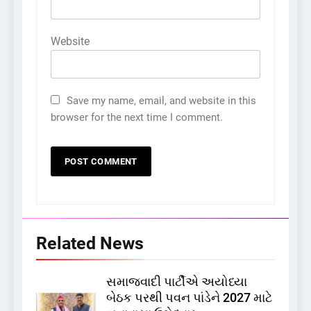
Website
Save my name, email, and website in this
browser for the next time I comment.
Related News
સમાજવાદી પાર્ટીએ અયોધ્યા
5
બેઠક પરથી પવન પાંડેને 2027 માટે
કોડીનારના છારા દરિયાકાંઠે પાંચ