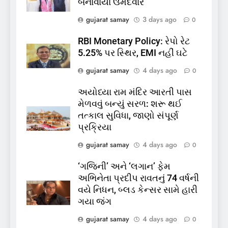
બનાવાયા ઉમેદવાર
કિશોરો ડૂબ્યા, 3નો બચાવ, 2
લાપતા
GUJARAT
TOP NEWS
gujarat samay
3 days ago
0
RBI Monetary Policy: રેપો રેટ
6
5.25% પર સ્થિર, EMI નહીં ઘટે
પાસપોર્ટ વેરિફિકેશન માટે હવે
gujarat samay
4 days ago
0
પોલીસ સ્ટેશનના ધક્કામાંથી
મુક્તિ,ગુજરાતમાં વેરિફિકેશન
GUJARAT
TOP NEWS
અયોધ્યા રામ મંદિર આરતી પાસ
પ્રક્રિયા બની સરળ
મેળવવું બન્યું સરળ: શરૂ થઈ
7
તત્કાલ સુવિધા, જાણો સંપૂર્ણ
રાજ્યસભામાં ‘જન્મ અને મૃત્યુ
પ્રક્રિયા
નોંધણી બિલ2026’ ધ્વનિમતથી
gujarat samay
4 days ago
0
પાસ, વિપક્ષનો ઉગ્ર હોબાળો
INDIA
TOP NEWS
‘ગજિની’ અને ‘લગાન’ ફેમ
અભિનેતા પ્રદીપ રાવતનું 74 વર્ષની
8
વયે નિધન, બ્લડ કેન્સર સામે હારી
શું તમારું મધ કે ઘી ખરેખર શુદ્ધ
ગયા જંગ
છે? FSSAIએ ડાબરના દાવાઓની
પોલ ખોલી, મૂક્યો પ્રતિબંધ
gujarat samay
4 days ago
0
INDIA
TOP NEWS