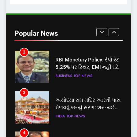
1
સમાજવાદી પાર્ટીએ અયોધ્યા
બેઠક પરથી પવન પાંડેને 2027
Popular News
માટે બનાવાયા ઉમેદવાર
INDIA
TOP NEWS
2
RBI Monetary Policy: રેપો રેટ
5.25% પર સ્થિર, EMI નહીં ઘટે
BUSINESS
TOP NEWS
3
અયોધ્યા રામ મંદિર આરતી પાસ
મેળવવું બન્યું સરળ: શરૂ થઈ
તત્કાલ સુવિધા, જાણો સંપૂર્ણ
INDIA
TOP NEWS
પ્રક્રિયા
4