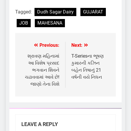
Tagged:
Dudh Sagar Dairy
GUJARAT
JOB
MAHESANA
Previous:
Next:
Post
navigation
શ્રાવણ મહિનામાં
T-Seriesના ભૂષણ
આ વિશેષ પ્રસાદ
કુમારની કઝિન
ભગવાન શિવને
બહેન તિષાનું 21
ચઢાવવામાં આવે છે!
વર્ષની વયે નિધન
જાણો તેના વિશે
LEAVE A REPLY