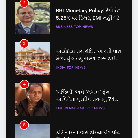
2
3
RBI Monetary Policy: રેપો રેટ
અયોધ્યા રામ મંદિર આરતી પાસ
5.25% પર સ્થિર, EMI નહીં ઘટે
મેળવવું બન્યું સરળ: શરૂ થઈ
તત્કાલ સુવિધા, જાણો સંપૂર્ણ
BUSINESS
TOP NEWS
INDIA
TOP NEWS
પ્રક્રિયા
3
4
અયોધ્યા રામ મંદિર આરતી પાસ
‘ગજિની’ અને ‘લગાન’ ફેમ
મેળવવું બન્યું સરળ: શરૂ થઈ
અભિનેતા પ્રદીપ રાવતનું 74
તત્કાલ સુવિધા, જાણો સંપૂર્ણ
વર્ષની વયે નિધન, બ્લડ કેન્સર
INDIA
TOP NEWS
ENTERTAINMENT
TOP NEWS
પ્રક્રિયા
સામે હારી ગયા જંગ
4
5
‘ગજિની’ અને ‘લગાન’ ફેમ
કોડીનારના છારા દરિયાકાંઠે પાંચ
અભિનેતા પ્રદીપ રાવતનું 74
કિશોરો ડૂબ્યા, 3નો બચાવ, 2
વર્ષની વયે નિધન, બ્લડ કેન્સર
લાપતા
ENTERTAINMENT
TOP NEWS
GUJARAT
TOP NEWS
સામે હારી ગયા જંગ
5
6
કોડીનારના છારા દરિયાકાંઠે પાંચ
પાસપોર્ટ વેરિફિકેશન માટે હવે