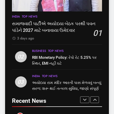
મુક્તિ,ગુજરાતમાં વેરિફિકેશન
પાસ, વિપક્ષનો ઉગ્ર હોબાળો
GUJARAT
TOP NEWS
INDIA
TOP NEWS
પ્રક્રિયા બની સરળ
7
INDIA
TOP NEWS
8
રાજ્યસભામાં ‘જન્મ અને મૃત્યુ
શું તમારું મધ કે ઘી ખરેખર શુદ્ધ
સમાજવાદી પાર્ટીએ અયોધ્યા બેઠક પરથી પવન
નોંધણી બિલ2026’ ધ્વનિમતથી
છે? FSSAIએ ડાબરના દાવાઓની
પાંડેને 2027 માટે બનાવાયા ઉમેદવાર
01
પાસ, વિપક્ષનો ઉગ્ર હોબાળો
પોલ ખોલી, મૂક્યો પ્રતિબંધ
INDIA
TOP NEWS
INDIA
TOP NEWS
3 days ago
8
1
BUSINESS
TOP NEWS
શું તમારું મધ કે ઘી ખરેખર શુદ્ધ
02
સમાજવાદી પાર્ટીએ અયોધ્યા
RBI Monetary Policy: રેપો રેટ 5.25% પર
છે? FSSAIએ ડાબરના દાવાઓની
બેઠક પરથી પવન પાંડેને 2027
સ્થિર, EMI નહીં ઘટે
પોલ ખોલી, મૂક્યો પ્રતિબંધ
માટે બનાવાયા ઉમેદવાર
INDIA
TOP NEWS
INDIA
TOP NEWS
INDIA
TOP NEWS
03
અયોધ્યા રામ મંદિર આરતી પાસ મેળવવું બન્યું
1
2
સરળ: શરૂ થઈ તત્કાલ સુવિધા, જાણો સંપૂર્ણ
સમાજવાદી પાર્ટીએ અયોધ્યા
RBI Monetary Policy: રેપો રેટ
પ્રક્રિયા
બેઠક પરથી પવન પાંડેને 2027
5.25% પર સ્થિર, EMI નહીં ઘટે
Recent News
માટે બનાવાયા ઉમેદવાર
INDIA
TOP NEWS
BUSINESS
TOP NEWS