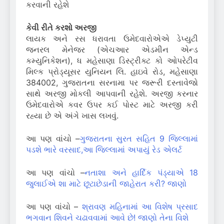
કરવાની રહેશે
કેવી રીતે કરશો અરજી
લાયક અને રસ ધરાવતા ઉમેદવારોએએ ડેપ્યુટી
જનરલ મેનેજર (એચઆર એડમીન એન્ડ
કમ્યુનિકેશન), ધ મહેસાણા ડિસ્ટ્રીક્ટ કો ઓપરેટીવ
મિલ્ક પ્રોડ્યૂસર યુનિયન લિ. હાઇવે રોડ, મહેસાણા
384002, ગુજરાતના સરનામા પર જરૂરી દસ્તાવેજો
સાથે અરજી મોકલી આપવાની રહેશે. અરજી કરનાર
ઉમેદવારોએ કવર ઉપર કઈ પોસ્ટ માટે અરજી કરી
રહ્યા છે એ અંગે ખાસ લખવું.
આ પણ વાંચો –
ગુજરાતના સુરત સહિત 9 જિલ્લામાં
પડશે ભારે વરસાદ,આ જિલ્લામાં અપાયું રેડ એલર્ટ
આ પણ વાંચો –
નતાશા અને હાર્દિક પંડ્યાએ 18
જુલાઈએ શા માટે છૂટાછેડાની જાહેરાત કરી? જાણો
આ પણ વાંચો –
શ્રાવણ મહિનામાં આ વિશેષ પ્રસાદ
ભગવાન શિવને ચઢાવવામાં આવે છે! જાણો તેના વિશે