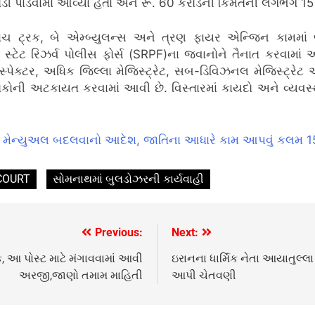
 તોડી પાડવામાં આવ્યા હતા અને રૂ. 60 કરોડની કિંમતની લગભગ 1
, પાંચ ટ્રક, બે એમ્બ્યુલન્સ અને ત્રણ ફાયર એન્જિન કામમા
ટેટ રિઝર્વ પોલીસ ફોર્સ (SRPF)ના જવાનોને તૈનાત કરવામાં આ
પેક્ટર, અધિક જિલ્લા મેજિસ્ટ્રેટ, સબ-ડિવિઝનલ મેજિસ્ટ્રેટ અ
ોની અટકાયત કરવામાં આવી છે. વિસ્તારમાં કાયદો અને વ્યવસ્
જેલ મેન્યુઅલ બદલવાનો આદેશ, જાતિના આધારે કામ આપવું કલમ 15
COURT
સોમનાથમાં બુલડોઝરની કાર્યવાહી
Previous:
Next:
, આ પોસ્ટ માટે મંગાવવામાં આવી
ઇરાનના ધાર્મિક નેતા આયાતુલ
અરજી,જાણો તમામ માહિતી
આપી ચેતવણી