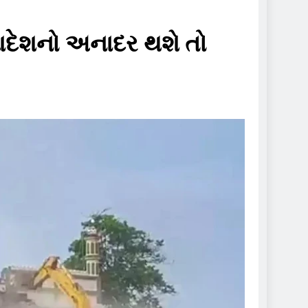
, આદેશનો અનાદર થશે તો