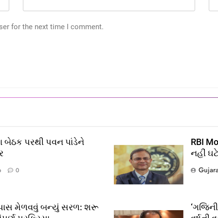
ser for the next time I comment.
 બેઠક પરથી પવન પાંડેને
RBI Mon
ર
નહીં ઘટ
Gujar
o
0
ાસ મેળવવું બન્યું સરળ: શરૂ
‘ગજિની’