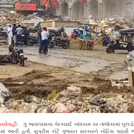
ાર્યવાહી
: ગુ આસપાસના ગેરકાયદે બાંધકામ પર તાજેતરમાં બુલડોઝર
ં આવી હતી. સુપ્રીમ કોર્ટે ગુજરાત સરકારને નોટિસ પાઠવી