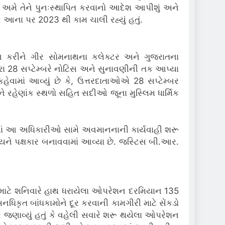
ો અમે તેને પુનઃસ્થાપિત કરવાનો આદેશ આપીશું અને
ના પર 2023 થી કામ ચાલી રહ્યું હતું.
લંઘન કરીને ગીર સોમનાથના કલેક્ટર અને ગુજરાતના
ારા 28 સપ્ટેમ્બરે નોટિસ અને સુનાવણીની તક આપ્યા
કહેવામાં આવ્યું છે કે, ઉત્તરદાતાઓએ 28 સપ્ટેમ્બર
રહેણાંક સ્થળો સહિત સદીઓ જૂના મુસ્લિમ ધાર્મિક
રજીમાં આ અધિકારીઓ સામે અવમાનનાની કાર્યવાહી શરૂ
ને પક્ષકાર બનાવવામાં આવ્યા છે. જસ્ટિસ બી.આર.
 માટે શનિવારે હાથ ધરાયેલા ઓપરેશન દરમિયાન 135
ૃત બાંધકામોને દૂર કરવાની કામગીરી માટે સેંકડો
ે જણાવ્યું હતું કે વહેલી સવારે શરૂ થયેલા ઓપરેશન