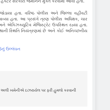
5 હેક્ટર સરકારી જમીનને મુક્ત કરવામાં આવી હતી.
ં જોડાયા હતા. વરિષ્ઠ પોલીસ અને જિલ્લા વહીવટી
વ્યા હતા. આ પ્રસંગે ત્રણ પોલીસ અધિક્ષક, ચાર
ને એક્ઝિક્યુટિવ મેજિસ્ટ્રેટ ઉપસ્થિત રહ્યા હતા.
થાની સ્થિતિ નિયંત્રણમાં છે અને કોઈ અનિચ્છનીય
નું ઉલ્લંઘન
્લા અલી ખમેનીએ ઇઝરાયેલ પર ફરી હુમલો કરવાની