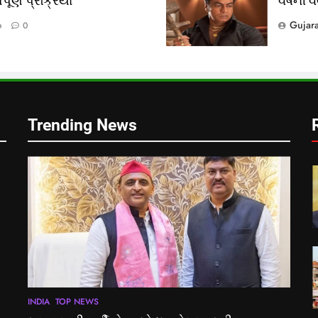
ૂર્ણ પ્રક્રિયા
વર્ષની 
?
Gujar
o
0
લ
Trending News
INDIA
TOP NEWS