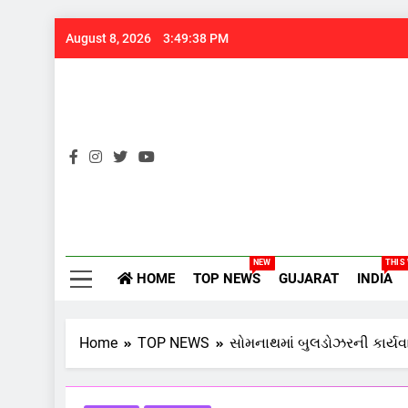
Skip
August 8, 2026
3:49:39 PM
to
content
Gujarats
NEW
THIS
HOME
TOP NEWS
GUJARAT
INDIA
Home
TOP NEWS
સોમનાથમાં બુલડોઝરની કાર્યવા