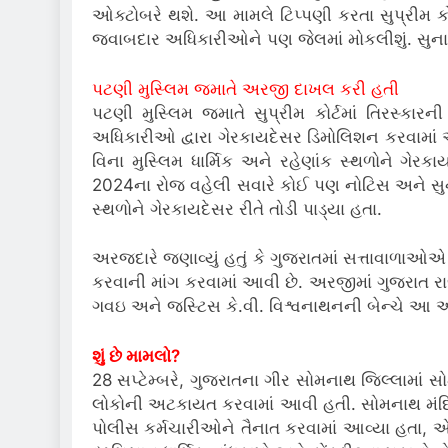
ઓક્ટોબરે થશે. આ મામલે ટિપ્પણી કરતા સુપ્રીમ ક
જવાબદાર અધિકારીઓને પણ જેલમાં મોકલીશું. સુના
પટણી મુસ્લિમ જમાતે અરજી દાખલ કરી હતી
પટણી મુસ્લિમ જમાતે સુપ્રીમ કોર્ટમાં તિરસ્કા
અધિકારીઓ દ્વારા ગેરકાયદેસર ડિમોલિશન કરવામાં આ
વિના મુસ્લિમ ધાર્મિક અને રહેણાંક સ્થળોને ગેરકા
2024ના રોજ વહેલી સવારે કોઈ પણ નોટિસ અને સુન
સ્થળોને ગેરકાયદેસર રીતે તોડી પાડ્યા હતા.
અરજદારે જણાવ્યું હતું કે ગુજરાતમાં સત્તાવાળાઓ
કરવાની માંગ કરવામાં આવી છે. અરજીમાં ગુજરાત 
ગવઇ અને જસ્ટિસ કે.વી. વિશ્વનાથનની બેન્ચે આ 
શું છે મામલો?
28 સપ્ટેમ્બરે, ગુજરાતના ગીર સોમનાથ જિલ્લામા
લોકોની અટકાયત કરવામાં આવી હતી. સોમનાથ મંદિર
પોલીસ કર્મચારીઓને તૈનાત કરવામાં આવ્યા હતા, એમ 