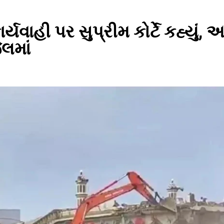
યવાહી પર સુપ્રીમ કોર્ટે કહ્યું
લમાં