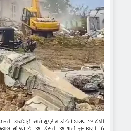
ની કાર્યવાહી સામે સુપ્રીમ કોર્ટમાં દાખલ કરાયેલી
 જવાબ માંગ્યો છે. આ કેસની આગામી સુનાવણી 16