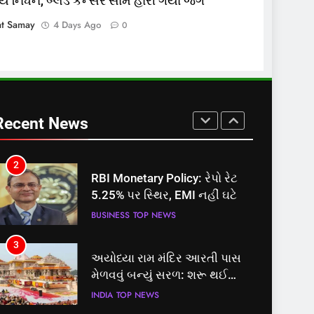
વયે નિધન, બ્લડ કેન્સર સામે હારી ગયા જંગ
8
શું તમારું મધ કે ઘી ખરેખર શુદ્ધ છે?
at Samay
4 Days Ago
0
FSSAIએ ડાબરના દાવાઓની પોલ
ખોલી, મૂક્યો પ્રતિબંધ
INDIA
TOP NEWS
1
સમાજવાદી પાર્ટીએ અયોધ્યા
બેઠક પરથી પવન પાંડેને 2027
Recent News
માટે બનાવાયા ઉમેદવાર
INDIA
TOP NEWS
2
RBI Monetary Policy: રેપો રેટ
5.25% પર સ્થિર, EMI નહીં ઘટે
BUSINESS
TOP NEWS
3
અયોધ્યા રામ મંદિર આરતી પાસ
મેળવવું બન્યું સરળ: શરૂ થઈ
તત્કાલ સુવિધા, જાણો સંપૂર્ણ
INDIA
TOP NEWS
પ્રક્રિયા