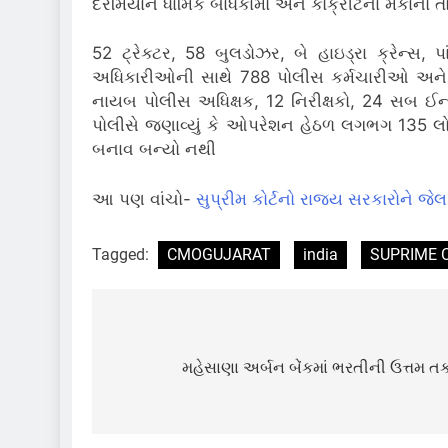
દરમિયાન ધાર્મિક બાંધકામો અને કોંક્રીટના મકાનો
52 ટ્રેક્ટર, 58 બુલડોઝર, બે હાઇડ્રા ક્રેન્સ
અધિકારીઓની સાથે 788 પોલીસ કર્મચારીઓ અને સ્
નાયબ પોલીસ અધિક્ષક, 12 નિરીક્ષકો, 24 સબ ઈન્સ્
પોલીસે જણાવ્યું કે ઓપરેશન હેઠળ લગભગ 135 લોક
બનાવ બન્યો નથી
આ પણ વાંચો-
સુપ્રીમ કોર્ટનો રાજ્ય સરકારોને 
Tagged:
CMOGUJARAT
india
SUPRIME 
Post
navigation
મહેસાણા અર્બન બેંકમાં ભરતીની ઉત્તમ તક