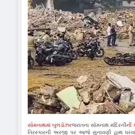
સોમનાથમાં બુલડોઝર
જરાતના સોમનાથ મંદિરની
ની ક
તિરસ્કારની અરજી પર આજે સુનાવણી હાથ ધરવામા