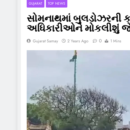
GUJARAT
TOP NEWS
સોમનાથમાં બુલડોઝરની કાર્
અધિકારીઓને મોકલીશું જે
0
Gujarat Samay
2 Years Ago
1 Mins