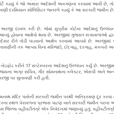
ોર્ટે કહ્યું કે જો અમારા આદેશની અવગણના કરવામાં આવી છે, ત
વણી દરમિયાન સોલિસિટર જનરલે કહ્યું કે આ સરકારી જમીન છે. આ
રની અરજી દાખલ કરી છે. જેમાં સુપ્રીમ કોર્ટના આદેશનું ઉલ્
વ્યું હોવાના આક્ષેપો થયા છે. અરજીમાં ગુજરાત સત્તાવાળાઓ દ્વ
યદેસર રીતે તોડી પાડવાનો આક્ષેપ કરવામાં આવ્યો છે. અરજીમાં 
ાવણીની તક આપ્યા વિના મસ્જિદો, ઈદગાહ, દરગાહ, મકબરો અને 
એ તોડફોડ કરીને 17 સપ્ટેમ્બરના આદેશનું ઉલ્લંઘન કર્યું છે. અ
રાજ્યના અગ્ર સચિવ, ગીર સોમનાથના કલેક્ટર, એસપી અને અન્ય
અરજી પર સુનાવણી કરી હતી.
ં સોમનાથ મંદિર પાસેની સરકારી જમીન પરથી અતિક્રમણ દૂર કરવા
ના સ્થળ વેરાવળના પ્રભાસ પાટણ ખાતે સરકારી જમીન પરના અનધિક
જિલ્લા વહીવટીતંત્રે એક નિવેદનમાં જણાવ્યું હતું. વહીવટીતંત્ર