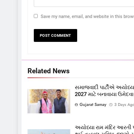
Save my name, email, and website in this brow
5
કોડીનારના છારા દરિયાકાંઠે પાંચ
કિશોરો ડૂબ્યા, 3નો બચાવ, 2
લાપતા
GUJARAT
TOP NEWS
6
Related News
પાસપોર્ટ વેરિફિકેશન માટે હવે
પોલીસ સ્ટેશનના ધક્કામાંથી
સમાજવાદી પાર્ટીએ અયોધ્યા
મુક્તિ,ગુજરાતમાં વેરિફિકેશન
GUJARAT
TOP NEWS
2027 માટે બનાવાયા ઉમેદવા
પ્રક્રિયા બની સરળ
7
Gujarat Samay
3 Days Ag
રાજ્યસભામાં ‘જન્મ અને મૃત્યુ
નોંધણી બિલ2026’ ધ્વનિમતથી
પાસ, વિપક્ષનો ઉગ્ર હોબાળો
INDIA
TOP NEWS
અયોધ્યા રામ મંદિર આરતી પ