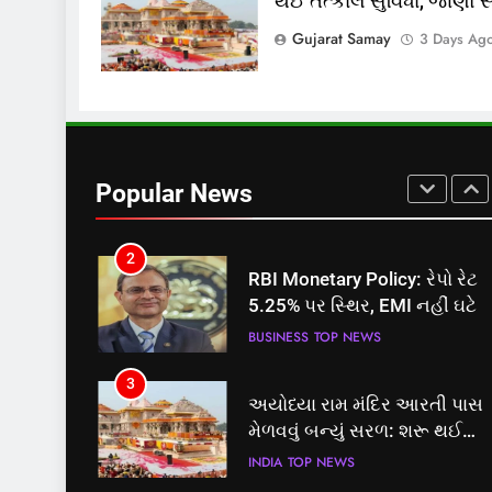
થઈ તત્કાલ સુવિધા, જાણો સંપ
8
શું તમારું મધ કે ઘી ખરેખર શુદ્ધ છે
Gujarat Samay
3 Days Ag
FSSAIએ ડાબરના દાવાઓની પો
ખોલી, મૂક્યો પ્રતિબંધ
INDIA
TOP NEWS
1
સમાજવાદી પાર્ટીએ અયોધ્યા
બેઠક પરથી પવન પાંડેને 2027
Popular News
માટે બનાવાયા ઉમેદવાર
INDIA
TOP NEWS
2
RBI Monetary Policy: રેપો રેટ
5.25% પર સ્થિર, EMI નહીં ઘટે
BUSINESS
TOP NEWS
3
અયોધ્યા રામ મંદિર આરતી પાસ
મેળવવું બન્યું સરળ: શરૂ થઈ
તત્કાલ સુવિધા, જાણો સંપૂર્ણ
INDIA
TOP NEWS
પ્રક્રિયા