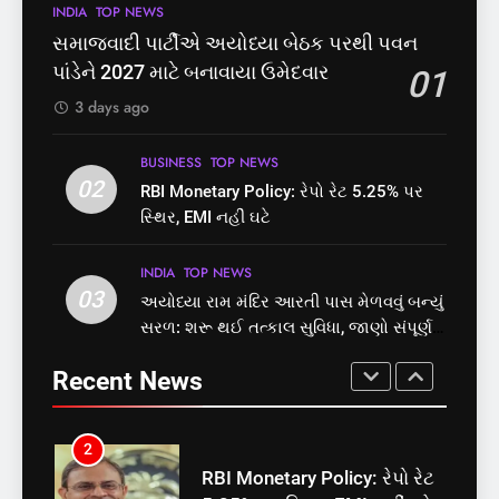
7
INDIA
TOP NEWS
8
રાજ્યસભામાં ‘જન્મ અને મૃત્યુ
શું તમારું મધ કે ઘી ખરેખર શુદ્ધ
સમાજવાદી પાર્ટીએ અયોધ્યા બેઠક પરથી પવન
નોંધણી બિલ2026’ ધ્વનિમતથી
છે? FSSAIએ ડાબરના દાવાઓની
પાંડેને 2027 માટે બનાવાયા ઉમેદવાર
01
પાસ, વિપક્ષનો ઉગ્ર હોબાળો
પોલ ખોલી, મૂક્યો પ્રતિબંધ
INDIA
TOP NEWS
INDIA
TOP NEWS
3 days ago
8
1
BUSINESS
TOP NEWS
શું તમારું મધ કે ઘી ખરેખર શુદ્ધ
02
સમાજવાદી પાર્ટીએ અયોધ્યા
RBI Monetary Policy: રેપો રેટ 5.25% પર
છે? FSSAIએ ડાબરના દાવાઓની
બેઠક પરથી પવન પાંડેને 2027
સ્થિર, EMI નહીં ઘટે
પોલ ખોલી, મૂક્યો પ્રતિબંધ
માટે બનાવાયા ઉમેદવાર
INDIA
TOP NEWS
INDIA
TOP NEWS
INDIA
TOP NEWS
03
અયોધ્યા રામ મંદિર આરતી પાસ મેળવવું બન્યું
1
2
સરળ: શરૂ થઈ તત્કાલ સુવિધા, જાણો સંપૂર્ણ
સમાજવાદી પાર્ટીએ અયોધ્યા
RBI Monetary Policy: રેપો રેટ
પ્રક્રિયા
બેઠક પરથી પવન પાંડેને 2027
5.25% પર સ્થિર, EMI નહીં ઘટે
Recent News
માટે બનાવાયા ઉમેદવાર
INDIA
TOP NEWS
BUSINESS
TOP NEWS
2
3
RBI Monetary Policy: રેપો રેટ
અયોધ્યા રામ મંદિર આરતી પાસ