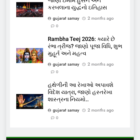
જાણો ઇમામ હુસૈન અને
કરબલાના યુદ્ધનો ઇતિહાસ
6
gujarat samay
2 months ago
પાસપોર્ટ વેરિફિકેશન માટે હવે
0
પોલીસ સ્ટેશનના ધક્કામાંથી
મુક્તિ,ગુજરાતમાં વેરિફિકેશન
GUJARAT
TOP NEWS
Rambha Teej 2026: ક્યારે છે
પ્રક્રિયા બની સરળ
રંભા ત્રીજ? જાણો પૂજા વિધિ, શુભ
7
મુહૂર્ત અને મહત્વ
રાજ્યસભામાં ‘જન્મ અને મૃત્યુ
gujarat samay
2 months ago
નોંધણી બિલ2026’ ધ્વનિમતથી
0
પાસ, વિપક્ષનો ઉગ્ર હોબાળો
INDIA
TOP NEWS
હથેળીની આ રેખાઓ અપાવશે
વિદેશ યાત્રા, જાણો હસ્તરેખા
8
શાસ્ત્રના નિયમો..
શું તમારું મધ કે ઘી ખરેખર શુદ્ધ
છે? FSSAIએ ડાબરના દાવાઓની
gujarat samay
2 months ago
પોલ ખોલી, મૂક્યો પ્રતિબંધ
0
INDIA
TOP NEWS
1