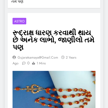
તમે પણ
ASTRO
રૂદ્રાક્ષ ધારણ કરવાથી થાય
છે અનેક લાભો, જાણીલો તમે
પણ
Gujaratsamaya@gmail.com
2 Years
0
Ago
1 Mins