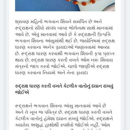
શ્રાવણ મહિનો ભગવાન શિવને સમર્પિત છે અને
રૂદ્રાક્ષનો સીધો સંબંધ બાબા ભોલેનાથ સાથે માનવામાં
આવે છે. એવું માનવામાં આવે છે કે રુદ્રાક્ષની ઉત્પત્તિ
ભગવાન શિવના આંસુમાંથી થઈ છે. જ્યોતિષમાં રુદ્રાક્ષ
ધારણ કરવાના અનેક ફાયદાઓ જણાવવામાં આવ્યા
છે. રૂદ્રાક્ષ ધારણ કરવાથી ભગવાન શિવની કૃપા પ્રાપ્ત
થાય છે. રુદ્રાક્ષ ધારણ કરતી વખતે ઓમ નમઃ શિવાય
મંત્રનો જાપ કરવો જોઈએ. ચાલો જાણીએ રુદ્રાક્ષ
ધારણ કરવાના નિયમો અને તેના ફાયદા
રુદ્રાક્ષ ધારણ કરતી વખતે કેટલીક વાતોનું ધ્યાન રાખવું
જોઈએ
રૂદ્રાક્ષને ભગવાન શિવના આંસુ માનવામાં આવે છે
અને તે ખૂબ જ પવિત્ર છે. રુદ્રાક્ષ ધારણ કરતી વખતે
કેટલીક વાતોનું હંમેશા ધ્યાન રાખવું જોઈએ. રુદ્રાક્ષને
ક્યારેય અશુદ્ધ હાથોથી સ્પર્શવો જોઈએ નહીં. ઓમ