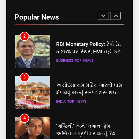
સમાજવાદી પાર્ટીએ અયોધ્યા
બેઠક પરથી પવન પાંડેને 2027
Popular News
માટે બનાવાયા ઉમેદવાર
INDIA
TOP NEWS
2
RBI Monetary Policy: રેપો રેટ
5.25% પર સ્થિર, EMI નહીં ઘટે
BUSINESS
TOP NEWS
3
અયોધ્યા રામ મંદિર આરતી પાસ
મેળવવું બન્યું સરળ: શરૂ થઈ
તત્કાલ સુવિધા, જાણો સંપૂર્ણ
INDIA
TOP NEWS
પ્રક્રિયા
4
‘ગજિની’ અને ‘લગાન’ ફેમ
અભિનેતા પ્રદીપ રાવતનું 74