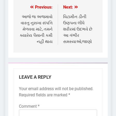
Previous:
Next:
Post
navigation
આજે જ અજમાવો
વિટામીન ડીની
વાસ્તુ નુસખા સંપત્તિ
ઉણપના લીધે
મેળવવા માટે, તમને
શરીરમાં ઉદભવે છે
ક્યારેય પૈસાની કમી
આ ગંભીર
નહીં થાય
સમસ્યાઓ,જાણો
LEAVE A REPLY
Your email address will not be published.
Required fields are marked
*
Comment
*