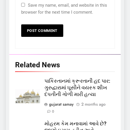
Save my name, email, and website in this
browser for the next time I comment.
Related News
પાકિસ્તાનમાં ક્રૂરતાની હદ પાર:
ગુરુદ્વારામાં ઘૂસીને વયસ્ક શીખ
દંપતીની ગોળી મારી હત્યા
5
gujarat samay
2 months ago
કોડીનારના છારા દરિયાકાંઠે પાંચ
0
કિશોરો ડૂબ્યા, 3નો બચાવ, 2
મોહરમ કેમ મનાવામાં આવે છે?
લાપતા
GUJARAT
TOP NEWS