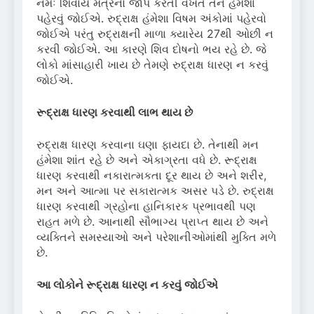
નમઃ શિવાય મંત્રનો જાપ કરતી વખતે તેને હંમેશા
પહેરવું જોઈએ. રુદ્રાક્ષ હંમેશા વિષમ અંકોમાં પહેરવો
જોઈએ પરંતુ રુદ્રાક્ષની માળા ક્યારેય 27થી ઓછી ન
કરવી જોઈએ. આ કારણે શિવ દોષનો ભય રહે છે. જે
લોકો માંસાહારી ખાય છે તેમણે રુદ્રાક્ષ ધારણ ન કરવું
જોઈએ.
રૂદ્રાક્ષ ધારણ કરવાથી લાભ થાય છે
રુદ્રાક્ષ ધારણ કરવાના ઘણા ફાયદા છે. તેનાથી મન
હંમેશા શાંત રહે છે અને એકાગ્રતા વધે છે. રૂદ્રાક્ષ
ધારણ કરવાથી નકારાત્મકતા દૂર થાય છે અને શરીર,
મન અને આત્મા પર સકારાત્મક અસર પડે છે. રુદ્રાક્ષ
ધારણ કરવાથી ગ્રહોના હાનિકારક પ્રભાવથી પણ
રાહત મળે છે. આનાથી સૌભાગ્ય પ્રાપ્ત થાય છે અને
વ્યક્તિને સમસ્યાઓ અને પરેશાનીઓમાંથી મુક્તિ મળે
છે.
આ લોકોને રૂદ્રાક્ષ ધારણ ન કરવું જોઈએ