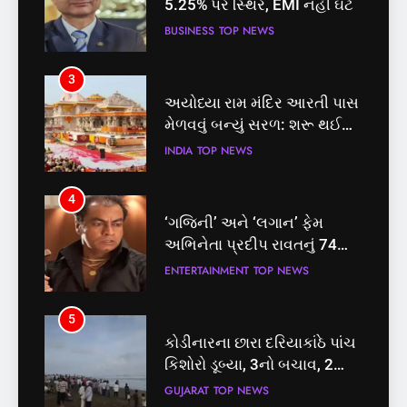
5.25% પર સ્થિર, EMI નહીં ઘટે
મેળવવું બન્યું સરળ: શરૂ થઈ
તત્કાલ સુવિધા, જાણો સંપૂર્ણ
BUSINESS
TOP NEWS
INDIA
TOP NEWS
પ્રક્રિયા
3
4
અયોધ્યા રામ મંદિર આરતી પાસ
‘ગજિની’ અને ‘લગાન’ ફેમ
મેળવવું બન્યું સરળ: શરૂ થઈ
અભિનેતા પ્રદીપ રાવતનું 74
તત્કાલ સુવિધા, જાણો સંપૂર્ણ
વર્ષની વયે નિધન, બ્લડ કેન્સર
INDIA
TOP NEWS
ENTERTAINMENT
TOP NEWS
પ્રક્રિયા
સામે હારી ગયા જંગ
4
5
‘ગજિની’ અને ‘લગાન’ ફેમ
કોડીનારના છારા દરિયાકાંઠે પાંચ
અભિનેતા પ્રદીપ રાવતનું 74
કિશોરો ડૂબ્યા, 3નો બચાવ, 2
વર્ષની વયે નિધન, બ્લડ કેન્સર
લાપતા
ENTERTAINMENT
TOP NEWS
GUJARAT
TOP NEWS
સામે હારી ગયા જંગ
5
6
કોડીનારના છારા દરિયાકાંઠે પાંચ
પાસપોર્ટ વેરિફિકેશન માટે હવે
કિશોરો ડૂબ્યા, 3નો બચાવ, 2
પોલીસ સ્ટેશનના ધક્કામાંથી
લાપતા
મુક્તિ,ગુજરાતમાં વેરિફિકેશન
GUJARAT
TOP NEWS
GUJARAT
TOP NEWS