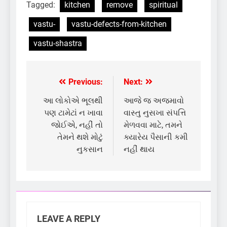
Tagged:
kitchen
remove
spiritual
vastu-
vastu-defects-from-kitchen
vastu-shastra
Previous:
Next:
Post
navigation
આ લોકોએ ભૂલથી
આજે જ અજમાવો
પણ ટામેટાં ન ખાવા
વાસ્તુ નુસખા સંપત્તિ
જોઈએ, નહીં તો
મેળવવા માટે, તમને
તેમને થશે મોટું
ક્યારેય પૈસાની કમી
નુકસાન
નહીં થાય
LEAVE A REPLY