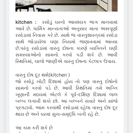
kitchen :
રસોડું ઘરનો આવશ્યક ભાગ માનવામાં
આવે છે. ધાર્મિક માન્યતાઓ અનુસાર માતા અન્નપૂર્ણા
રસોડામાં નિવાસ કરે છે. સાથે જ વાસ્તુશાસ્ત્રમાં રસોડા
સાથે જોડાયેલા ઘણા નિયમો જણાવવામાં આવ્યા
છે.પરંતુ રસોડામાં વાસ્તુ દોષના કારણે વ્યક્તિને ઘણી
સમસ્યાઓનો સામનો કરવો પડી શકે છે. આવી
સ્થિતિમાં, ચાલો જાણીએ વાસ્તુ દોષના કેટલાક ઉપાય.
વાસ્તુ દોષ દૂર થશે(kitchen )
જો રસોડું ખોટી દિશામાં હોય તો પણ વાસ્તુ દોષોનો
સામનો કરવો પડે છે. આવી સ્થિતિમાં તમે અગ્નિ
ખૂણાની મધ્યમાં એટલે કે પૂર્વ-દક્ષિણ દિશામાં લાલ
બલ્બ લગાવી શકો છો. આ બલ્બને સવારે અને સાંજે
પ્રગટાવો. આમ કરવાથી રસોડામાં રહેલા વાસ્તુ દોષ દૂર
થાય છે અને ઘરમાં સુખ-સમૃદ્ધિ બની રહે છે.
આ કામ કરી શકે છે