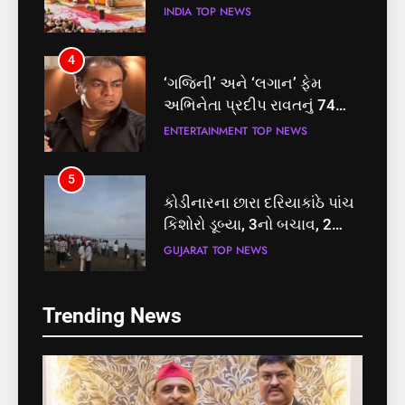
તત્કાલ સુવિધા, જાણો સંપૂર્ણ
INDIA
TOP NEWS
પ્રક્રિયા
4
‘ગજિની’ અને ‘લગાન’ ફેમ
અભિનેતા પ્રદીપ રાવતનું 74
વર્ષની વયે નિધન, બ્લડ કેન્સર
ENTERTAINMENT
TOP NEWS
સામે હારી ગયા જંગ
5
કોડીનારના છારા દરિયાકાંઠે પાંચ
કિશોરો ડૂબ્યા, 3નો બચાવ, 2
લાપતા
GUJARAT
TOP NEWS
5
6
Trending News
કોડીનારના છારા દરિયાકાંઠે પાંચ
પાસપોર્ટ વેરિફિકેશન માટે હવે
કિશોરો ડૂબ્યા, 3નો બચાવ, 2
પોલીસ સ્ટેશનના ધક્કામાંથી
લાપતા
મુક્તિ,ગુજરાતમાં વેરિફિકેશન
GUJARAT
TOP NEWS
GUJARAT
TOP NEWS
પ્રક્રિયા બની સરળ