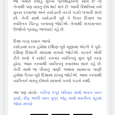
જો તમારું રસોડું મુખ્ય પ્રવેશદ્વારની સામે છે તો
તેનાથી પણ વાસ્તુ દોષ થઈ શકે છે. આવી સ્થિતિમાં તમે
મુખ્ય દરવાજા અને રસોડાની વચ્ચે પડદો લગાવી શકો
છો. તેની સાથે રસોડાની પૂર્વ કે ઉત્તર દિવાલ પર
સ્વસ્તિક ચિન્હ બનાવવું જોઈએ. તેનાથી સકારાત્મક
ઉર્જાનો પ્રવાહ જળવાઈ રહે છે.
દિશા તરફ ધ્યાન આપો
રસોડામાં સ્ટવ હંમેશા દક્ષિણ-પૂર્વ ખૂણામાં એટલે કે પૂર્વ-
દક્ષિણ દિશાની મધ્યમાં રાખવો જોઈએ. સ્ટવને એવી
રીતે રાખો કે રસોઈ કરનાર વ્યક્તિનું મુખ પૂર્વ તરફ
હોય. આમ કરવાથી વ્યક્તિનું સ્વાસ્થ્ય સારું રહે છે.
તેની સાથે જ પીવાનું પાણી અથવા સામાન્ય પાણી
હંમેશા ઉત્તર-પૂર્વ દિશામાં રાખવું જોઈએ. આમ કરવાથી
વ્યક્તિને વાસ્તુ દોષનો સામનો કરવો પડતો નથી.
આ પણ વાંચો-
કરીના કપૂર પરિવાર સાથે ભારત પરત
ફર્યા, સૈફ અલી ખાન પુત્ર જેહ સાથે મસ્તીના મૂડમાં
જોવા મળ્યો