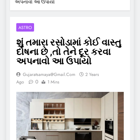
અપનાવો આ ઉપાયો
ASTRO
શું તમારા રસોડામાં કોઈ વાસ્તુ
દોષના છે ,તો તેને દૂર કરવા
અપનાવો આ ઉપાયો
Gujaratsamaya@gmail.com
2 Years
0
Ago
1 Mins