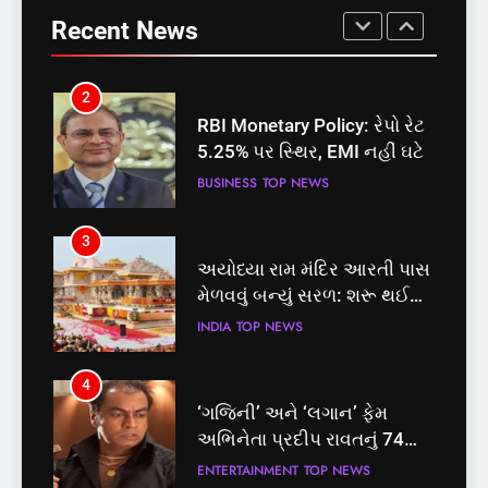
પ્રક્રિયા
બેઠક પરથી પવન પાંડેને 2027
5.25% પર સ્થિર, EMI નહીં ઘટે
Recent News
માટે બનાવાયા ઉમેદવાર
INDIA
TOP NEWS
BUSINESS
TOP NEWS
2
3
RBI Monetary Policy: રેપો રેટ
અયોધ્યા રામ મંદિર આરતી પાસ
5.25% પર સ્થિર, EMI નહીં ઘટે
મેળવવું બન્યું સરળ: શરૂ થઈ
તત્કાલ સુવિધા, જાણો સંપૂર્ણ
BUSINESS
TOP NEWS
INDIA
TOP NEWS
પ્રક્રિયા
3
4
અયોધ્યા રામ મંદિર આરતી પાસ
‘ગજિની’ અને ‘લગાન’ ફેમ
મેળવવું બન્યું સરળ: શરૂ થઈ
અભિનેતા પ્રદીપ રાવતનું 74
તત્કાલ સુવિધા, જાણો સંપૂર્ણ
વર્ષની વયે નિધન, બ્લડ કેન્સર
INDIA
TOP NEWS
ENTERTAINMENT
TOP NEWS
પ્રક્રિયા
સામે હારી ગયા જંગ
4
5
‘ગજિની’ અને ‘લગાન’ ફેમ
કોડીનારના છારા દરિયાકાંઠે પાંચ
અભિનેતા પ્રદીપ રાવતનું 74
કિશોરો ડૂબ્યા, 3નો બચાવ, 2
વર્ષની વયે નિધન, બ્લડ કેન્સર
લાપતા
ENTERTAINMENT
TOP NEWS
GUJARAT
TOP NEWS