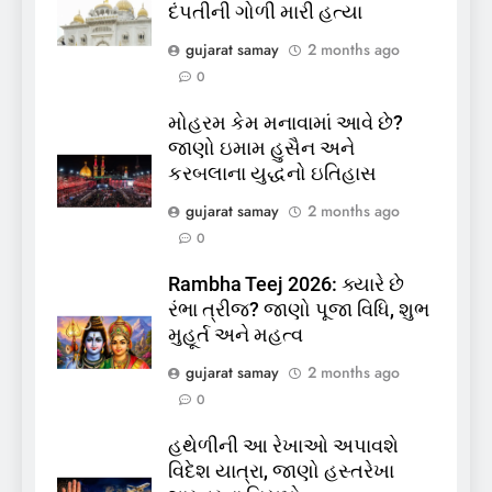
દંપતીની ગોળી મારી હત્યા
5
gujarat samay
2 months ago
કોડીનારના છારા દરિયાકાંઠે પાંચ
0
કિશોરો ડૂબ્યા, 3નો બચાવ, 2
મોહરમ કેમ મનાવામાં આવે છે?
લાપતા
GUJARAT
TOP NEWS
જાણો ઇમામ હુસૈન અને
કરબલાના યુદ્ધનો ઇતિહાસ
6
gujarat samay
2 months ago
પાસપોર્ટ વેરિફિકેશન માટે હવે
0
પોલીસ સ્ટેશનના ધક્કામાંથી
મુક્તિ,ગુજરાતમાં વેરિફિકેશન
GUJARAT
TOP NEWS
Rambha Teej 2026: ક્યારે છે
પ્રક્રિયા બની સરળ
રંભા ત્રીજ? જાણો પૂજા વિધિ, શુભ
7
મુહૂર્ત અને મહત્વ
રાજ્યસભામાં ‘જન્મ અને મૃત્યુ
gujarat samay
2 months ago
નોંધણી બિલ2026’ ધ્વનિમતથી
0
પાસ, વિપક્ષનો ઉગ્ર હોબાળો
INDIA
TOP NEWS
હથેળીની આ રેખાઓ અપાવશે
વિદેશ યાત્રા, જાણો હસ્તરેખા
8