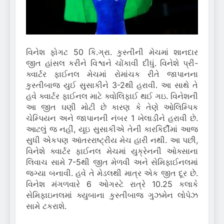
વિનેશ ફોગટ 50 કિ.ગ્રા. કુસ્તીની મેચમાં શાનદાર
જીત હાંસલ કરીને વિશ્વને ચોંકાવી દીધું. વિનેશે પ્રી-
ક્વાર્ટર ફાઈનલ મેચમાં રોમાંચક રીતે જાપાનના
કુસ્તીબાજ યુઈ સુસાકીને 3-2થી હરાવી. આ સાથે તે
હવે ક્વાર્ટર ફાઈનલ માટે ક્વોલિફાઈ થઈ ગઇ. વિનેશની
આ જીત ઘણી મોટી છે કારણ કે તેણે ઓલિમ્પિક
ચેમ્પિયન અને જાપાનની નંબર 1 ખેલાડીને હરાવી છે.
આટલું જ નહીં, યૂઇ સુસાકીએ તેની કારકિર્દીમાં આજ
સુધી એકપણ આંતરરાષ્ટ્રીય મેચ હારી નથી. આ પછી,
વિનેશે ક્વાર્ટર ફાઈનલ મેચમાં યુક્રેનની ઓક્સાના
લિવાચ સામે 7-5થી જીત મેળવી અને સેમિફાઈનલમાં
જગ્યા બનાવી. હવે તે મેડલથી માત્ર એક જીત દૂર છે.
વિનેશ મંગળવારે 6 ઓગસ્ટે રાત્રે 10.25 કલાકે
સેમિફાઇનલમાં ક્યુબાના કુસ્તીબાજ ગુઝમેન લોપેઝ
સામે ટકરાશે.