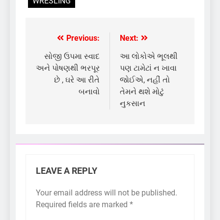
WRESLING
Previous:
Next:
Post
navigation
સોજી ઉપમા સ્વાદ
આ લોકોએ ભૂલથી
અને પોષણથી ભરપૂર
પણ ટામેટાં ન ખાવા
છે , ઘરે આ રીતે
જોઈએ, નહીં તો
બનાવો
તેમને થશે મોટું
નુકસાન
LEAVE A REPLY
Your email address will not be published.
Required fields are marked
*