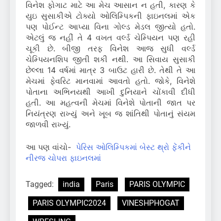
વિનેશ ફોગાટ માટે આ મેચ આસાન ન હતી, કારણ કે
યુઇ સુસાકીએ ટોક્યો ઓલિમ્પિકની ફાઇનલમાં એક
પણ પોઈન્ટ આપ્યા વિના ગોલ્ડ મેડલ જીત્યો હતો.
એટલું જ નહીં તે 4 વખત વર્લ્ડ ચેમ્પિયન પણ રહી
ચૂકી છે. બીજી તરફ વિનેશ આજ સુધી વર્લ્ડ
ચેમ્પિયનશિપ જીતી શકી નથી. આ સિવાય સુસાકી
છેલ્લા 14 વર્ષમાં માત્ર 3 બાઉટ હારી છે. તેથી તે આ
મેચમાં ફેવરિટ માનવામાં આવતો હતો. જોકે, વિનેશે
પોતાના અભિનયથી આખી દુનિયાને ચોંકાવી દીધી
હતી. આ મહત્વની મેચમાં વિનેશે પોતાની જાત પર
નિયંત્રણ રાખ્યું અને ખૂબ જ શાંતિથી પોતાનું સંયમ
જાળવી રાખ્યું.
આ પણ વાંચો-
પેરિસ ઓલિમ્પિકમાં બેસ્ટ થ્રો ફેંકીને
નીરજ ચોપરા ફાઇનલમાં
Tagged:
india
Paris
PARIS OLYMPIC
PARIS OLYMPIC2024
VINESHPHOGAT