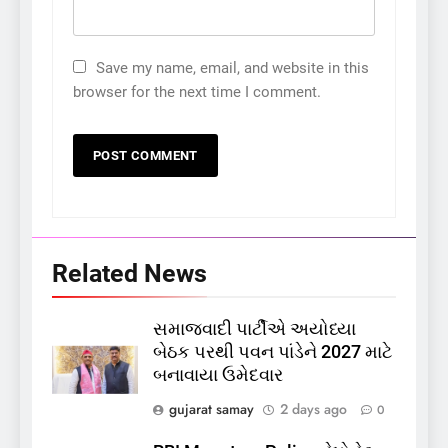
Save my name, email, and website in this
browser for the next time I comment.
Related News
સમાજવાદી પાર્ટીએ અયોધ્યા
5
બેઠક પરથી પવન પાંડેને 2027 માટે
કોડીનારના છારા દરિયાકાંઠે પાંચ
બનાવાયા ઉમેદવાર
કિશોરો ડૂબ્યા, 3નો બચાવ, 2
લાપતા
GUJARAT
TOP NEWS
gujarat samay
2 days ago
0