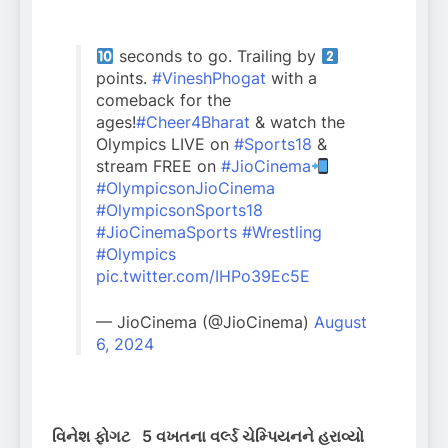
seconds to go. Trailing by
points.
#VineshPhogat
with a
comeback for the
ages!
#Cheer4Bharat
& watch the
Olympics LIVE on
#Sports18
&
stream FREE on
#JioCinema
#OlympicsonJioCinema
#OlympicsonSports18
#JioCinemaSports
#Wrestling
#Olympics
pic.twitter.com/IHPo39Ec5E
— JioCinema (@JioCinema)
August
6, 2024
વિનેશ ફોગટ
5 વખતના વર્લ્ડ ચેમ્પિયનને હરાવ્યો