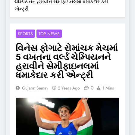
ચેમ્પિયનને હરાવીને સેમીફાઇનલમાં ધમાકેદાર કરી
એન્ટ્રી
SPORTS
TOP NEWS
વિનેસ ફોગાટે રોમાંચક મેચમાં
5 વખતના વર્લ્ડ ચેમ્પિયનને
હરાવીને સેમીફાઇનલમાં
ધમાકેદાર કરી એન્ટ્રી
0
Gujarat Samay
2 Years Ago
1 Mins