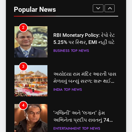
બેઠક પરથી પવન પાંડેને 2027
Popular News
માટે બનાવાયા ઉમેદવાર
INDIA
TOP NEWS
2
RBI Monetary Policy: રેપો રેટ
5.25% પર સ્થિર, EMI નહીં ઘટે
BUSINESS
TOP NEWS
3
અયોધ્યા રામ મંદિર આરતી પાસ
મેળવવું બન્યું સરળ: શરૂ થઈ
તત્કાલ સુવિધા, જાણો સંપૂર્ણ
INDIA
TOP NEWS
પ્રક્રિયા
4
‘ગજિની’ અને ‘લગાન’ ફેમ
અભિનેતા પ્રદીપ રાવતનું 74
વર્ષની વયે નિધન, બ્લડ કેન્સર
ENTERTAINMENT
TOP NEWS