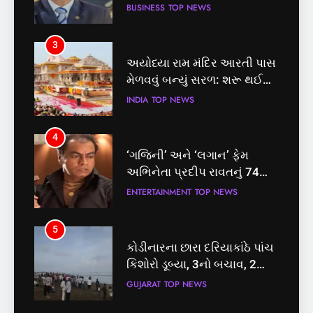
તત્કાલ સુવિધા, જાણો સંપૂર્ણ
BUSINESS
TOP NEWS
INDIA
TOP NEWS
પ્રક્રિયા
3
4
અયોધ્યા રામ મંદિર આરતી પાસ
‘ગજિની’ અને ‘લગાન’ ફેમ
મેળવવું બન્યું સરળ: શરૂ થઈ
અભિનેતા પ્રદીપ રાવતનું 74
તત્કાલ સુવિધા, જાણો સંપૂર્ણ
વર્ષની વયે નિધન, બ્લડ કેન્સર
INDIA
TOP NEWS
ENTERTAINMENT
TOP NEWS
પ્રક્રિયા
સામે હારી ગયા જંગ
4
5
‘ગજિની’ અને ‘લગાન’ ફેમ
કોડીનારના છારા દરિયાકાંઠે પાંચ
અભિનેતા પ્રદીપ રાવતનું 74
કિશોરો ડૂબ્યા, 3નો બચાવ, 2
વર્ષની વયે નિધન, બ્લડ કેન્સર
લાપતા
ENTERTAINMENT
TOP NEWS
GUJARAT
TOP NEWS
સામે હારી ગયા જંગ
5
6
કોડીનારના છારા દરિયાકાંઠે પાંચ
પાસપોર્ટ વેરિફિકેશન માટે હવે
કિશોરો ડૂબ્યા, 3નો બચાવ, 2
પોલીસ સ્ટેશનના ધક્કામાંથી
લાપતા
મુક્તિ,ગુજરાતમાં વેરિફિકેશન
GUJARAT
TOP NEWS
GUJARAT
TOP NEWS
પ્રક્રિયા બની સરળ