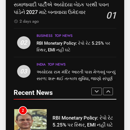
રાજ્યસભામાં ‘જન્મ અને મૃત્યુ
શું તમારું મધ કે ઘી ખરેખર શુદ્ધ
સમાજવાદી પાર્ટીએ અયોધ્યા બેઠક પરથી પવન
નોંધણી બિલ2026’ ધ્વનિમતથી
છે? FSSAIએ ડાબરના દાવાઓની
પાંડેને 2027 માટે બનાવાયા ઉમેદવાર
01
પાસ, વિપક્ષનો ઉગ્ર હોબાળો
પોલ ખોલી, મૂક્યો પ્રતિબંધ
INDIA
TOP NEWS
INDIA
TOP NEWS
2 days ago
8
1
BUSINESS
TOP NEWS
શું તમારું મધ કે ઘી ખરેખર શુદ્ધ
02
સમાજવાદી પાર્ટીએ અયોધ્યા
RBI Monetary Policy: રેપો રેટ 5.25% પર
છે? FSSAIએ ડાબરના દાવાઓની
બેઠક પરથી પવન પાંડેને 2027
સ્થિર, EMI નહીં ઘટે
પોલ ખોલી, મૂક્યો પ્રતિબંધ
માટે બનાવાયા ઉમેદવાર
INDIA
TOP NEWS
INDIA
TOP NEWS
INDIA
TOP NEWS
03
અયોધ્યા રામ મંદિર આરતી પાસ મેળવવું બન્યું
1
2
સરળ: શરૂ થઈ તત્કાલ સુવિધા, જાણો સંપૂર્ણ
સમાજવાદી પાર્ટીએ અયોધ્યા
RBI Monetary Policy: રેપો રેટ
પ્રક્રિયા
બેઠક પરથી પવન પાંડેને 2027
5.25% પર સ્થિર, EMI નહીં ઘટે
Recent News
માટે બનાવાયા ઉમેદવાર
INDIA
TOP NEWS
BUSINESS
TOP NEWS
2
3
RBI Monetary Policy: રેપો રેટ
અયોધ્યા રામ મંદિર આરતી પાસ
5.25% પર સ્થિર, EMI નહીં ઘટે
મેળવવું બન્યું સરળ: શરૂ થઈ