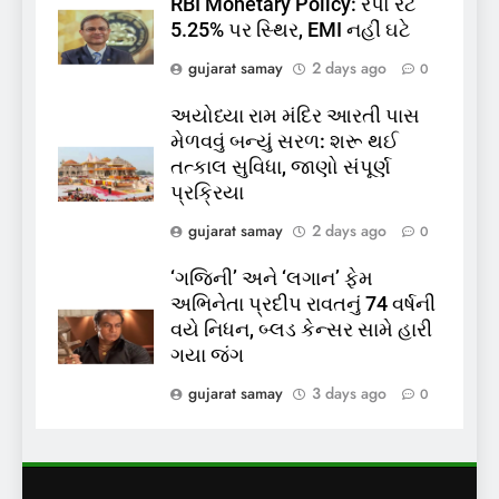
RBI Monetary Policy: રેપો રેટ
6
5.25% પર સ્થિર, EMI નહીં ઘટે
પાસપોર્ટ વેરિફિકેશન માટે હવે
gujarat samay
2 days ago
0
પોલીસ સ્ટેશનના ધક્કામાંથી
મુક્તિ,ગુજરાતમાં વેરિફિકેશન
GUJARAT
TOP NEWS
અયોધ્યા રામ મંદિર આરતી પાસ
પ્રક્રિયા બની સરળ
મેળવવું બન્યું સરળ: શરૂ થઈ
7
તત્કાલ સુવિધા, જાણો સંપૂર્ણ
રાજ્યસભામાં ‘જન્મ અને મૃત્યુ
પ્રક્રિયા
નોંધણી બિલ2026’ ધ્વનિમતથી
gujarat samay
2 days ago
0
પાસ, વિપક્ષનો ઉગ્ર હોબાળો
INDIA
TOP NEWS
‘ગજિની’ અને ‘લગાન’ ફેમ
અભિનેતા પ્રદીપ રાવતનું 74 વર્ષની
8
વયે નિધન, બ્લડ કેન્સર સામે હારી
શું તમારું મધ કે ઘી ખરેખર શુદ્ધ
ગયા જંગ
છે? FSSAIએ ડાબરના દાવાઓની
પોલ ખોલી, મૂક્યો પ્રતિબંધ
gujarat samay
3 days ago
0
INDIA
TOP NEWS
1
સમાજવાદી પાર્ટીએ અયોધ્યા