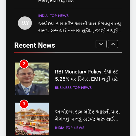
સ્થિર, EMI નહીં ઘટે
5.25% પર સ્થિર, EMI નહીં ઘટે
બેઠક પરથી પવન પાંડેને 2027
BUSINESS
TOP NEWS
માટે બનાવાયા ઉમેદવાર
INDIA
TOP NEWS
INDIA
TOP NEWS
03
અયોધ્યા રામ મંદિર આરતી પાસ મેળવવું બન્યું
3
2
સરળ: શરૂ થઈ તત્કાલ સુવિધા, જાણો સંપૂર્ણ
અયોધ્યા રામ મંદિર આરતી પાસ
પ્રક્રિયા
RBI Monetary Policy: રેપો રેટ
મેળવવું બન્યું સરળ: શરૂ થઈ
Recent News
5.25% પર સ્થિર, EMI નહીં ઘટે
તત્કાલ સુવિધા, જાણો સંપૂર્ણ
INDIA
TOP NEWS
BUSINESS
TOP NEWS
પ્રક્રિયા
4
3
‘ગજિની’ અને ‘લગાન’ ફેમ
અયોધ્યા રામ મંદિર આરતી પાસ
અભિનેતા પ્રદીપ રાવતનું 74
મેળવવું બન્યું સરળ: શરૂ થઈ
વર્ષની વયે નિધન, બ્લડ કેન્સર
ENTERTAINMENT
TOP NEWS
તત્કાલ સુવિધા, જાણો સંપૂર્ણ
INDIA
TOP NEWS
સામે હારી ગયા જંગ
પ્રક્રિયા
5
4
કોડીનારના છારા દરિયાકાંઠે પાંચ
‘ગજિની’ અને ‘લગાન’ ફેમ
કિશોરો ડૂબ્યા, 3નો બચાવ, 2
અભિનેતા પ્રદીપ રાવતનું 74
લાપતા
GUJARAT
TOP NEWS
વર્ષની વયે નિધન, બ્લડ કેન્સર
ENTERTAINMENT
TOP NEWS