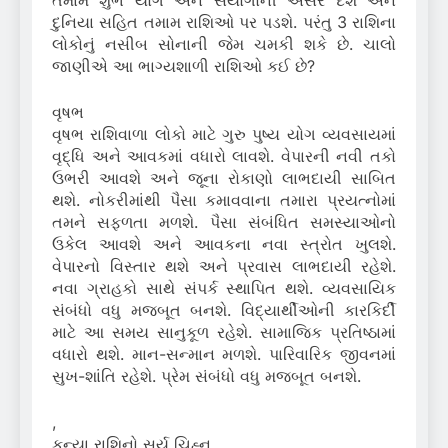
તમામ શુભ યોગ અને સંયોગોની અસર દેશ અને
દુનિયા સહિત તમામ રાશિઓ પર પડશે. પરંતુ 3 રાશિના
લોકોનું નસીબ સોનાની જેમ ચમકી શકે છે. ચાલો
જાણીએ આ ભાગ્યશાળી રાશિઓ કઈ છે?
વૃષભ
વૃષભ રાશિવાળા લોકો માટે ગુરુ પુષ્ય યોગ વ્યવસાયમાં
વૃદ્ધિ અને આવકમાં વધારો લાવશે. વેપારની નવી તકો
ઉભરી આવશે અને જૂના રોકાણો લાભદાયી સાબિત
થશે. નોકરીમાંથી પૈસા કમાવવાના તમારા પ્રયત્નોમાં
તમને સફળતા મળશે. પૈસા સંબંધિત સમસ્યાઓનો
ઉકેલ આવશે અને આવકના નવા સ્ત્રોત ખુલશે.
વેપારનો વિસ્તાર થશે અને પ્રવાસ લાભદાયી રહેશે.
નવા ગ્રાહકો સાથે સંપર્ક સ્થાપિત થશે. વ્યવસાયિક
સંબંધો વધુ મજબૂત બનશે. વિદ્યાર્થીઓની કારકિર્દી
માટે આ સમય સાનુકૂળ રહેશે. સામાજિક પ્રતિષ્ઠામાં
વધારો થશે. માન-સન્માન મળશે. પારિવારિક જીવનમાં
સુખ-શાંતિ રહેશે. પ્રેમ સંબંધો વધુ મજબૂત બનશે.
,
કન્યા રાશિનો સૂર્ય ચિહ્ન