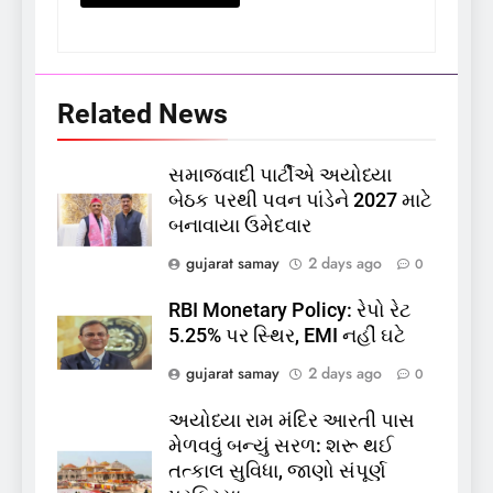
5
કોડીનારના છારા દરિયાકાંઠે પાંચ
કિશોરો ડૂબ્યા, 3નો બચાવ, 2
Related News
લાપતા
GUJARAT
TOP NEWS
સમાજવાદી પાર્ટીએ અયોધ્યા
6
બેઠક પરથી પવન પાંડેને 2027 માટે
પાસપોર્ટ વેરિફિકેશન માટે હવે
બનાવાયા ઉમેદવાર
પોલીસ સ્ટેશનના ધક્કામાંથી
gujarat samay
2 days ago
મુક્તિ,ગુજરાતમાં વેરિફિકેશન
0
GUJARAT
TOP NEWS
પ્રક્રિયા બની સરળ
RBI Monetary Policy: રેપો રેટ
7
5.25% પર સ્થિર, EMI નહીં ઘટે
રાજ્યસભામાં ‘જન્મ અને મૃત્યુ
gujarat samay
2 days ago
0
નોંધણી બિલ2026’ ધ્વનિમતથી
પાસ, વિપક્ષનો ઉગ્ર હોબાળો
INDIA
TOP NEWS
અયોધ્યા રામ મંદિર આરતી પાસ
મેળવવું બન્યું સરળ: શરૂ થઈ
તત્કાલ સુવિધા, જાણો સંપૂર્ણ
8