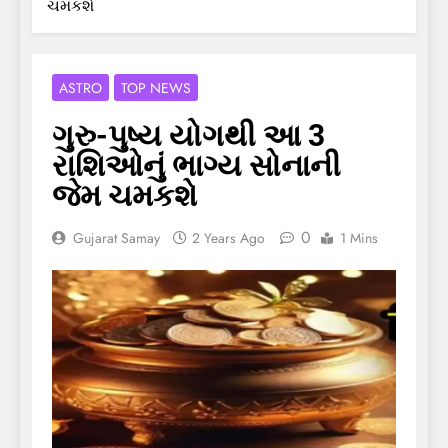
ચમકશે
ASTRO
TOP NEWS
ગુરુ-પુષ્ય યોગથી આ 3
રાશિઓનું ભાગ્ય સોનાની
જેમ ચમકશે
0
Gujarat Samay
2 Years Ago
1 Mins