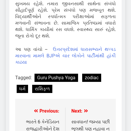
સુખમય રહેશે. તમારા જીવનસાથી સાથેના સંબંધો
સૌહાર્દપૂર્ણ રહેશે. પ્રેમ સંબંધો પણ મજબૂત થશે.
વિદ્યાર્થીઓને સ્પર્ધાત્મક પરીક્ષાઓમાં સફળતા
મળવાની સંભાવના છે. સામાજિક પ્રતિષ્ઠામાં વધારો
થશે. ધાર્મિક કાર્યોમાં રસ વધશે. સ્વાસ્થ્ય સારું રહેશે.
જૂના રોગો દૂર થશે.
આ પણ વાંચો –
ઉત્તરપ્રદેશમાં ધારાસભ્યને થપ્પડ
મારવાના મામલે BJPએ ચાર લોકોને પાર્ટીમાંથી હાંકી
કાઢયા
Tagged:
Guru Pushya Yoga
zodiac
ધર્મ
રાશિફળ
Previous:
Next:
Post
navigation
ભારતે 6 કેનેડિયન
સાવધાન! જમ્યા પછી
રાજદ્વારીઓને દેશ
ભૂલથી પણ નહાવા ન