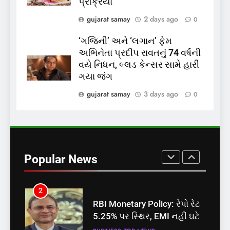
પ્રક્રિયા
શું તમારું મધ કે ઘી ખરેખર શુદ્ધ
છે? FSSAIએ ડાબરના દાવાઓની
gujarat samay
2 days ago
0
પોલ ખોલી, મૂક્યો પ્રતિબંધ
INDIA
TOP NEWS
‘ગજિની’ અને ‘લગાન’ ફેમ
અભિનેતા પ્રદીપ રાવતનું 74 વર્ષની
1
વયે નિધન, બ્લડ કેન્સર સામે હારી
સમાજવાદી પાર્ટીએ અયોધ્યા
ગયા જંગ
બેઠક પરથી પવન પાંડેને 2027
gujarat samay
3 days ago
0
માટે બનાવાયા ઉમેદવાર
INDIA
TOP NEWS
2
RBI Monetary Policy: રેપો રેટ
5.25% પર સ્થિર, EMI નહીં ઘટે
Popular News
BUSINESS
TOP NEWS
3
અયોધ્યા રામ મંદિર આરતી પાસ
મેળવવું બન્યું સરળ: શરૂ થઈ