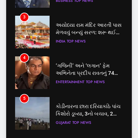
તત્કાલ સુવિધા, જાણો સંપૂર્ણ
INDIA
TOP NEWS
પ્રક્રિયા
4
‘ગજિની’ અને ‘લગાન’ ફેમ
અભિનેતા પ્રદીપ રાવતનું 74
વર્ષની વયે નિધન, બ્લડ કેન્સર
ENTERTAINMENT
TOP NEWS
સામે હારી ગયા જંગ
5
કોડીનારના છારા દરિયાકાંઠે પાંચ
કિશોરો ડૂબ્યા, 3નો બચાવ, 2
લાપતા
GUJARAT
TOP NEWS
6
5
પાસપોર્ટ વેરિફિકેશન માટે હવે
કોડીનારના છારા દરિયાકાંઠે પાંચ
પોલીસ સ્ટેશનના ધક્કામાંથી
કિશોરો ડૂબ્યા, 3નો બચાવ, 2
મુક્તિ,ગુજરાતમાં વેરિફિકેશન
GUJARAT
TOP NEWS
લાપતા
GUJARAT
TOP NEWS
પ્રક્રિયા બની સરળ