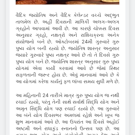
વૈદિક જ્યોતિષ અને વૈદિક કેલેન્ડર વચ્ચે અદ્ભુત
તાલમેલ છે. અહીં દિવસની માલિકી અલગ-અલગ
ગ્રહોને આપવામાં આવી છે. આ કારણે ચોક્કસ દિવસ
અનુસાર ગ્રહો, નક્ષત્રો અને રાશિચક્રના અનેક
સંયોજનો બને છે. ઓક્ટોબરમાં 24મી ગુરુવારે ગુરુ
પુષ્ય યોગ બની રહ્યો છે. જ્યોતિષ શાસ્ત્ર અનુસાર
જ્યારે ગુરુવારે પુષ્ય નક્ષત્ર આવે છે તો તે દિવસે ગુરુ
પુષ્ય યોગ બને છે. જ્યોતિષ શાસ્ત્ર અનુસાર ગુરુ પુષ્ય
યોગમાં એવા કાર્યો કરવામાં આવે છે જેમાં સ્થિર
સફળતાની જરૂર હોય છે. એવું માનવામાં આવે છે કે
આ યોગમાં કરેલા કાર્યનું ફળ લાંબા સમય સુધી મળે છે.
આ મહિનાની 24 તારીખે માત્ર ગુરુ પુષ્ય યોગ જ નથી
રચાઈ રહ્યો, પરંતુ તેની સાથે સર્વાર્થ સિદ્ધિ યોગ અને
અમૃત સિદ્ધિ યોગ પણ રચાઈ રહ્યો છે. આ ગુરુવારે
આ બંને યોગ દિવસભર અમલમાં રહેશે અને ખૂબ જ
શુભ માનવામાં આવે છે. આ ઉપરાંત આ દિવસે અહોઈ
અષ્ટમી અને રાધાકુંડ સ્નાનનો ઉત્સવ પણ છે. આ