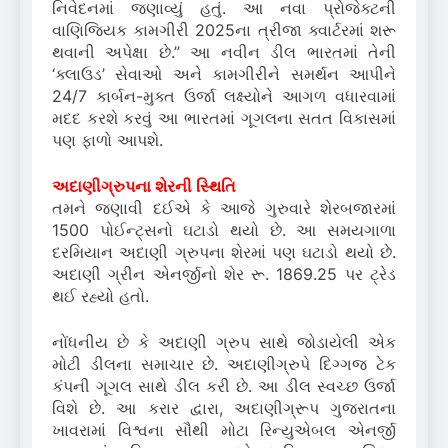
નિવેદનમાં જણાવ્યું હતું. આ નવા પ્રોજેક્ટની
વાણિજ્યિક કામગીરી 2025ના ત્રીજા ક્વાર્ટરમાં શરૂ
થવાની અપેક્ષા છે.” આ નવીન ડીલ ભારતમાં તેની
‘ક્લાઉડ’ સેવાઓ અને કામગીરીને સમર્થન આપીને
24/7 કાર્બન-મુક્ત ઉર્જા લક્ષ્યોને આગળ વધારવામાં
મદદ કરશે કરવું આ ભારતમાં ગૂગલના સતત વિકાસમાં
પણ ફાળો આપશે.
અદાણીગ્રુપના શેરની સ્થિતિ
તમને જણાવી દઈએ કે આજે ગુરુવારે શેરબજારમાં
1500 પોઈન્ટ્સનો ઘટાડો થયો છે. આ સમયગાળા
દરમિયાન અદાણી ગ્રુપના શેરમાં પણ ઘટાડો થયો છે.
અદાણી ગ્રીન એનર્જીનો શેર રૂ. 1869.25 પર ટ્રેડ
થઈ રહ્યો હતો.
નોંધનીય છે કે અદાણી ગ્રુપ સાથે જોડાયેલી એક
મોટી ડીલના સમાચાર છે. અદાણીગ્રુપે દિગ્ગજ ટેક
કંપની ગૂગલ સાથે ડીલ કરી છે. આ ડીલ સ્વચ્છ ઉર્જા
વિશે છે. આ કરાર દ્વારા, અદાણીગ્રૂપ ગુજરાતના
ખાવરામાં વિશ્વના સૌથી મોટા રિન્યુએબલ એનર્જી