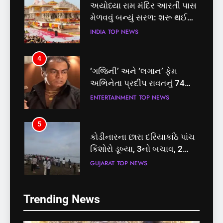
‘ગજિની’ અને ‘લગાન’ ફેમ
અભિનેતા પ્રદીપ રાવતનું 74
વર્ષની વયે નિધન, બ્લડ કેન્સર
ENTERTAINMENT
TOP NEWS
સામે હારી ગયા જંગ
5
કોડીનારના છારા દરિયાકાંઠે પાંચ
કિશોરો ડૂબ્યા, 3નો બચાવ, 2
લાપતા
GUJARAT
TOP NEWS
6
5
પાસપોર્ટ વેરિફિકેશન માટે હવે
કોડીનારના છારા દરિયાકાંઠે પાંચ
પોલીસ સ્ટેશનના ધક્કામાંથી
કિશોરો ડૂબ્યા, 3નો બચાવ, 2
મુક્તિ,ગુજરાતમાં વેરિફિકેશન
GUJARAT
TOP NEWS
લાપતા
GUJARAT
TOP NEWS
પ્રક્રિયા બની સરળ
7
Trending News
6
રાજ્યસભામાં ‘જન્મ અને મૃત્યુ
પાસપોર્ટ વેરિફિકેશન માટે હવે
નોંધણી બિલ2026’ ધ્વનિમતથી