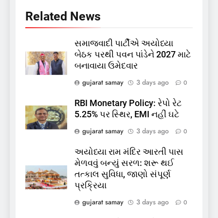
કિશોરો ડૂબ્યા, 3નો બચાવ, 2
Related News
લાપતા
GUJARAT
TOP NEWS
સમાજવાદી પાર્ટીએ અયોધ્યા
6
બેઠક પરથી પવન પાંડેને 2027 માટે
પાસપોર્ટ વેરિફિકેશન માટે હવે
બનાવાયા ઉમેદવાર
પોલીસ સ્ટેશનના ધક્કામાંથી
gujarat samay
3 days ago
મુક્તિ,ગુજરાતમાં વેરિફિકેશન
0
GUJARAT
TOP NEWS
પ્રક્રિયા બની સરળ
RBI Monetary Policy: રેપો રેટ
7
5.25% પર સ્થિર, EMI નહીં ઘટે
રાજ્યસભામાં ‘જન્મ અને મૃત્યુ
gujarat samay
3 days ago
0
નોંધણી બિલ2026’ ધ્વનિમતથી
પાસ, વિપક્ષનો ઉગ્ર હોબાળો
INDIA
TOP NEWS
અયોધ્યા રામ મંદિર આરતી પાસ
મેળવવું બન્યું સરળ: શરૂ થઈ
તત્કાલ સુવિધા, જાણો સંપૂર્ણ
8
પ્રક્રિયા
શું તમારું મધ કે ઘી ખરેખર શુદ્ધ
છે? FSSAIએ ડાબરના દાવાઓની
gujarat samay
3 days ago
0
પોલ ખોલી, મૂક્યો પ્રતિબંધ
INDIA
TOP NEWS