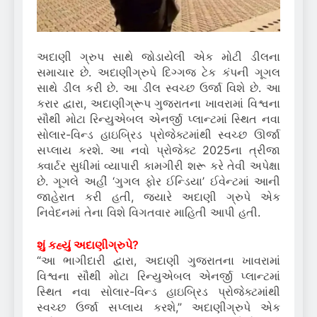
અદાણી ગ્રુપ સાથે જોડાયેલી એક મોટી ડીલના
સમાચાર છે. અદાણીગ્રુપે દિગ્ગજ ટેક કંપની ગૂગલ
સાથે ડીલ કરી છે. આ ડીલ સ્વચ્છ ઉર્જા વિશે છે. આ
કરાર દ્વારા, અદાણીગ્રૂપ ગુજરાતના ખાવરામાં વિશ્વના
સૌથી મોટા રિન્યુએબલ એનર્જી પ્લાન્ટમાં સ્થિત નવા
સોલાર-વિન્ડ હાઇબ્રિડ પ્રોજેક્ટમાંથી સ્વચ્છ ઊર્જા
સપ્લાય કરશે. આ નવો પ્રોજેક્ટ 2025ના ત્રીજા
ક્વાર્ટર સુધીમાં વ્યાપારી કામગીરી શરૂ કરે તેવી અપેક્ષા
છે. ગૂગલે અહીં ‘ગુગલ ફોર ઈન્ડિયા’ ઈવેન્ટમાં આની
જાહેરાત કરી હતી, જ્યારે અદાણી ગ્રુપે એક
નિવેદનમાં તેના વિશે વિગતવાર માહિતી આપી હતી.
શું કહ્યું અદાણીગ્રુપે?
“આ ભાગીદારી દ્વારા, અદાણી ગુજરાતના ખાવરામાં
વિશ્વના સૌથી મોટા રિન્યુએબલ એનર્જી પ્લાન્ટમાં
સ્થિત નવા સોલાર-વિન્ડ હાઇબ્રિડ પ્રોજેક્ટમાંથી
સ્વચ્છ ઉર્જા સપ્લાય કરશે,” અદાણીગ્રુપે એક