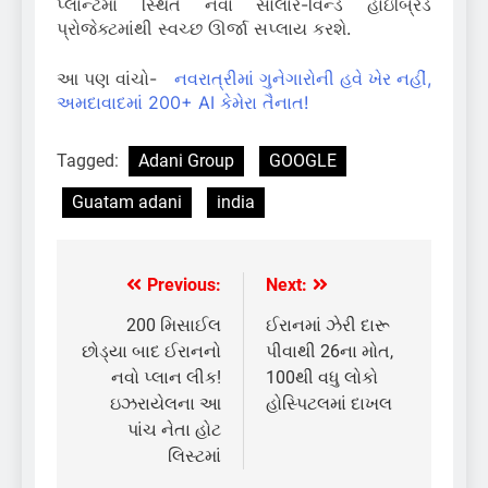
પ્લાન્ટમાં સ્થિત નવા સોલાર-વિન્ડ હાઇબ્રિડ
પ્રોજેક્ટમાંથી સ્વચ્છ ઊર્જા સપ્લાય કરશે.
આ પણ વાંચો-
નવરાત્રીમાં ગુનેગારોની હવે ખેર નહીં,
અમદાવાદમાં 200+ AI કેમેરા તૈનાત!
Tagged:
Adani Group
GOOGLE
Guatam adani
india
Previous:
Next:
Post
navigation
200 મિસાઈલ
ઈરાનમાં ઝેરી દારૂ
છોડ્યા બાદ ઈરાનનો
પીવાથી 26ના મોત,
નવો પ્લાન લીક!
100થી વધુ લોકો
ઇઝરાયેલના આ
હોસ્પિટલમાં દાખલ
પાંચ નેતા હોટ
લિસ્ટમાં