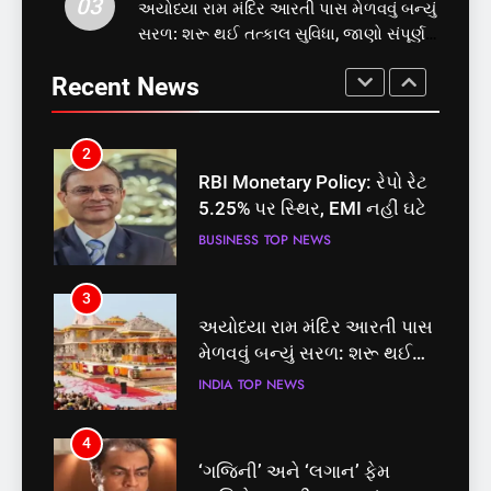
03
અયોધ્યા રામ મંદિર આરતી પાસ મેળવવું બન્યું
3
2
સરળ: શરૂ થઈ તત્કાલ સુવિધા, જાણો સંપૂર્ણ
અયોધ્યા રામ મંદિર આરતી પાસ
પ્રક્રિયા
RBI Monetary Policy: રેપો રેટ
મેળવવું બન્યું સરળ: શરૂ થઈ
Recent News
5.25% પર સ્થિર, EMI નહીં ઘટે
તત્કાલ સુવિધા, જાણો સંપૂર્ણ
INDIA
TOP NEWS
BUSINESS
TOP NEWS
પ્રક્રિયા
4
3
‘ગજિની’ અને ‘લગાન’ ફેમ
અયોધ્યા રામ મંદિર આરતી પાસ
અભિનેતા પ્રદીપ રાવતનું 74
મેળવવું બન્યું સરળ: શરૂ થઈ
વર્ષની વયે નિધન, બ્લડ કેન્સર
ENTERTAINMENT
TOP NEWS
તત્કાલ સુવિધા, જાણો સંપૂર્ણ
INDIA
TOP NEWS
સામે હારી ગયા જંગ
પ્રક્રિયા
5
4
કોડીનારના છારા દરિયાકાંઠે પાંચ
‘ગજિની’ અને ‘લગાન’ ફેમ
કિશોરો ડૂબ્યા, 3નો બચાવ, 2
અભિનેતા પ્રદીપ રાવતનું 74
લાપતા
GUJARAT
TOP NEWS
વર્ષની વયે નિધન, બ્લડ કેન્સર
ENTERTAINMENT
TOP NEWS
સામે હારી ગયા જંગ
6
5
પાસપોર્ટ વેરિફિકેશન માટે હવે