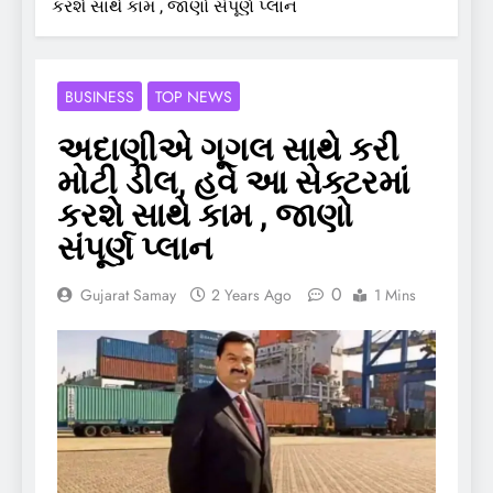
કરશે સાથે કામ , જાણો સંપૂર્ણ પ્લાન
BUSINESS
TOP NEWS
અદાણીએ ગૂગલ સાથે કરી
મોટી ડીલ, હવે આ સેક્ટરમાં
કરશે સાથે કામ , જાણો
સંપૂર્ણ પ્લાન
0
Gujarat Samay
2 Years Ago
1 Mins