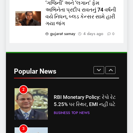
‘ગજિની’ અને ‘લગાન’ ફેમ
અભિનેતા પ્રદીપ રાવતનું 74 વર્ષની
1
વયે નિધન, બ્લડ કેન્સર સામે હારી
સમાજવાદી પાર્ટીએ અયોધ્યા
ગયા જંગ
બેઠક પરથી પવન પાંડેને 2027
gujarat samay
4 days ago
0
માટે બનાવાયા ઉમેદવાર
INDIA
TOP NEWS
2
RBI Monetary Policy: રેપો રેટ
5.25% પર સ્થિર, EMI નહીં ઘટે
Popular News
BUSINESS
TOP NEWS
3
અયોધ્યા રામ મંદિર આરતી પાસ
મેળવવું બન્યું સરળ: શરૂ થઈ
તત્કાલ સુવિધા, જાણો સંપૂર્ણ
INDIA
TOP NEWS
પ્રક્રિયા
4