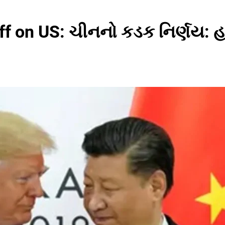
ff on US: ચીનનો કડક નિર્ણય: હ