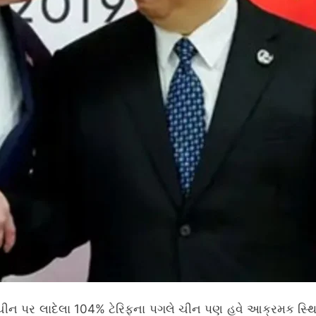
ન પર લાદેલા 104% ટેરિફના પગલે ચીન પણ હવે આક્રમક સ્થિતિમા