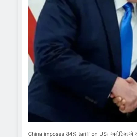
China imposes 84% tariff on US: અમેરિકાએ ચી