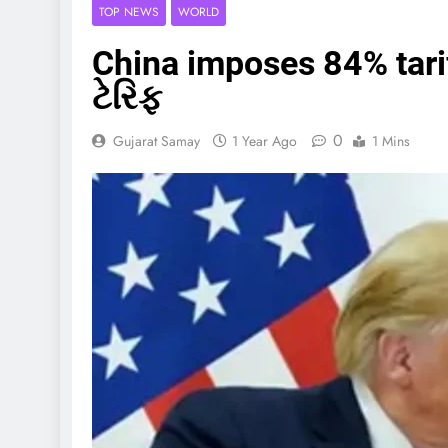
TOP NEWS
WORLD
China imposes 84% tari
ટેરિફ
0
Gujarat Samay
1 Year Ago
1 Mins