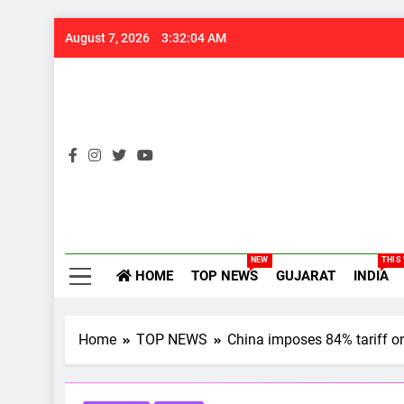
Skip
August 7, 2026
3:32:04 AM
to
content
Gujarats
NEW
THIS
HOME
TOP NEWS
GUJARAT
INDIA
Home
TOP NEWS
China imposes 84% tariff on