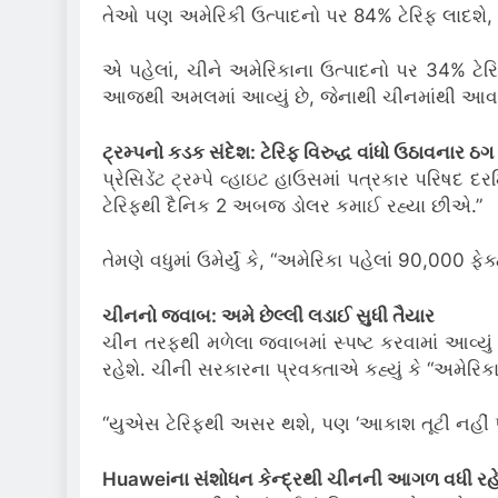
તેઓ પણ અમેરિકી ઉત્પાદનો પર 84% ટેરિફ લાદશ
એ પહેલાં, ચીને અમેરિકાના ઉત્પાદનો પર 34% ટેરિ
આજથી અમલમાં આવ્યું છે, જેનાથી ચીનમાંથી આવતો 
ટ્રમ્પનો કડક સંદેશ: ટેરિફ વિરુદ્ધ વાંધો ઉઠાવનાર ઠગ 
પ્રેસિડેંટ ટ્રમ્પે વ્હાઇટ હાઉસમાં પત્રકાર પરિષદ 
ટેરિફથી દૈનિક 2 અબજ ડોલર કમાઈ રહ્યા છીએ.”
તેમણે વધુમાં ઉમેર્યું કે, “અમેરિકા પહેલાં 90,000 
ચીનનો જવાબ: અમે છેલ્લી લડાઈ સુધી તૈયાર
ચીન તરફથી મળેલા જવાબમાં સ્પષ્ટ કરવામાં આવ્યુ
રહેશે. ચીની સરકારના પ્રવક્તાએ કહ્યું કે “અમેરિકાન
“યુએસ ટેરિફથી અસર થશે, પણ ‘આકાશ તૂટી નહીં પડ
Huaweiના સંશોધન કેન્દ્રથી ચીનની આગળ વધી રહે