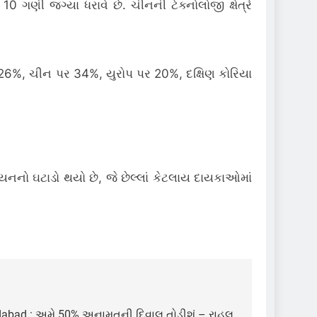
10 ગણી જગ્યા ધરાવે છે. ચીનની ટેક્નોલોજી ક્ષેત્રે
 પર 26%, ચીન પર 34%, યુરોપ પર 20%, દક્ષિણ કોરિયા
યનનો ઘટાડો થયો છે, જે છેલ્લાં કેટલાય દાયકાઓમાં
bad : અમે 50% અનામતની દિવાલ તોડીશું – રાહુલ