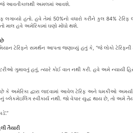
ે, જે આવતીકાલથી અમલમાં આવશે.
ફ લગાવ્યો હતો. હવે તેમાં 50%નો વધારો કરીને કુલ 84% ટેરિફ લ
માલ હવે અમેરિકામાં ઘણો મોંઘો થશે.
છે
દરમિયાન ટેરિફને સમર્થન આપતા જણાવ્યું હતું કે, “જે લોકો ટેરિફ
ફેક્ટરીઓ ગુમાવતું હતું, ત્યારે કોઈ વાત નથી કરી. હવે અમે ન્યાયી 
ં છે કે અમેરિકા દ્વારા લાદવામાં આવેલ ટેરિફ અને ધમકીઓ અમર્
ું બ્લેકમેઇલિંગ સ્વીકાર્ય નથી. જો વેપાર યુદ્ધ થાય છે, તો અમે ત
ે’.”
લી તૈયારી