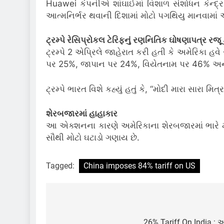
Huawei કંપનીએ શાંઘાઈમાં વિશાળ સંશોધન કેન્દ્ર શર
આત્મનિર્ભર થવાની દિશામાં મોટો પગથિયુ માનવામાં આવ
ટ્રમ્પે રેસિપ્રોકલ ટેરિફનું રણનિતિક ઘોષણાપત્ર રજૂ કર
ટ્રમ્પે 2 એપ્રિલે જાહેરાત કરી હતી કે અમેરિકા હવ
પર 25%, જાપાન પર 24%, વિયેતનામ પર 46% અને
ટ્રમ્પે ભારત વિશે કહ્યું હતું કે, “મોદી મારા સારા 
શેરબજારમાં હાહાકાર
આ એક્શનના કારણે અમેરિકાના શેરબજારમાં ભારે મંદ
સૌથી મોટો ઘટાડો ગણાય છે.
Tagged:
China imposes 84% tariff on US
Post
26% Tariff On India :