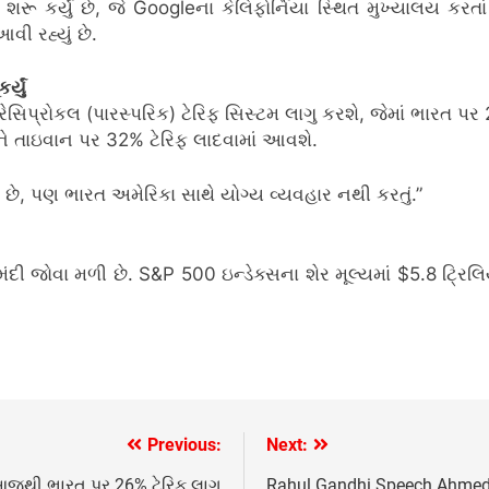
ૂ કર્યું છે, જે Googleના કેલિફોર્નિયા સ્થિત મુખ્યાલય કરતાં 
ી રહ્યું છે.
્યું
ે રેસિપ્રોકલ (પારસ્પરિક) ટેરિફ સિસ્ટમ લાગુ કરશે, જેમાં ભારત
 તાઇવાન પર 32% ટેરિફ લાદવામાં આવશે.
મિત્ર છે, પણ ભારત અમેરિકા સાથે યોગ્ય વ્યવહાર નથી કરતું.”
ી જોવા મળી છે. S&P 500 ઇન્ડેક્સના શેર મૂલ્યમાં $5.8 ટ્રિલિ
Previous:
Next:
 આજથી ભારત પર 26% ટેરિફ લાગુ
Rahul Gandhi Speech Ahmeda