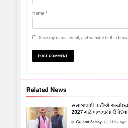
Name
*
Save my name, email, and website in this brow
5
કોડીનારના છારા દરિયાકાંઠે પાંચ
કિશોરો ડૂબ્યા, 3નો બચાવ, 2
લાપતા
GUJARAT
TOP NEWS
6
Related News
પાસપોર્ટ વેરિફિકેશન માટે હવે
પોલીસ સ્ટેશનના ધક્કામાંથી
સમાજવાદી પાર્ટીએ અયોધ્યા
મુક્તિ,ગુજરાતમાં વેરિફિકેશન
GUJARAT
TOP NEWS
2027 માટે બનાવાયા ઉમેદવા
પ્રક્રિયા બની સરળ
7
Gujarat Samay
1 Day Ago
રાજ્યસભામાં ‘જન્મ અને મૃત્યુ