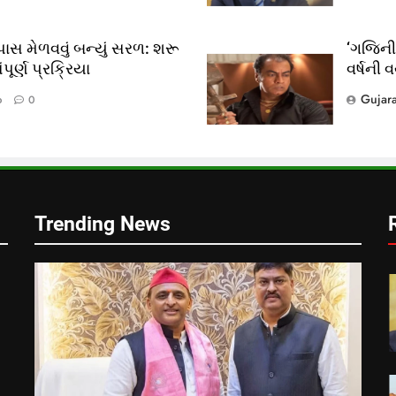
ાસ મેળવવું બન્યું સરળ: શરૂ
‘ગજિની’
ૂર્ણ પ્રક્રિયા
વર્ષની 
?
Gujar
o
0
લ
Trending News