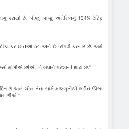
ાગુ કરાયો છે. બીજી બાજુ, અમેરિકાનું 104% ટેરિફ
ની ટીકા કરે છે તેઓ ઠગ અને છેતરપિંડી કરનાર છે. અમે
હિસ્સો માંગીએ છીએ, તો બધાને પરેશાની થાય છે.”
યાદિત છે અને ચીન તેના સામે મજબૂતીથી લડીને ઊભો
ૈયાર છીએ.”