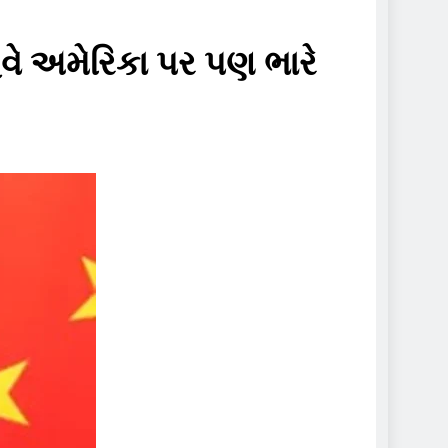
વે અમેરિકા પર પણ ભારે