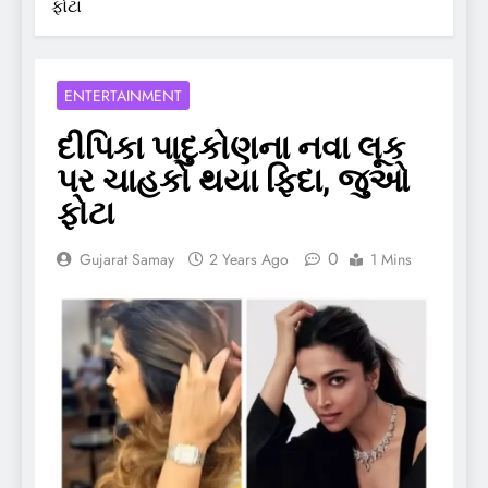
ફોટા
ENTERTAINMENT
દીપિકા પાદુકોણના નવા લૂક
પર ચાહકો થયા ફિદા, જુઓ
ફોટા
0
Gujarat Samay
2 Years Ago
1 Mins