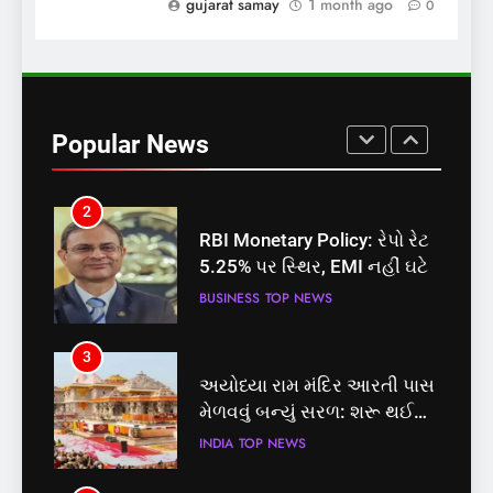
પોલ ખોલી, મૂક્યો પ્રતિબંધ
gujarat samay
1 month ago
0
INDIA
TOP NEWS
1
સમાજવાદી પાર્ટીએ અયોધ્યા
બેઠક પરથી પવન પાંડેને 2027
Popular News
માટે બનાવાયા ઉમેદવાર
INDIA
TOP NEWS
2
RBI Monetary Policy: રેપો રેટ
5.25% પર સ્થિર, EMI નહીં ઘટે
BUSINESS
TOP NEWS
3
અયોધ્યા રામ મંદિર આરતી પાસ
મેળવવું બન્યું સરળ: શરૂ થઈ
તત્કાલ સુવિધા, જાણો સંપૂર્ણ
INDIA
TOP NEWS
પ્રક્રિયા