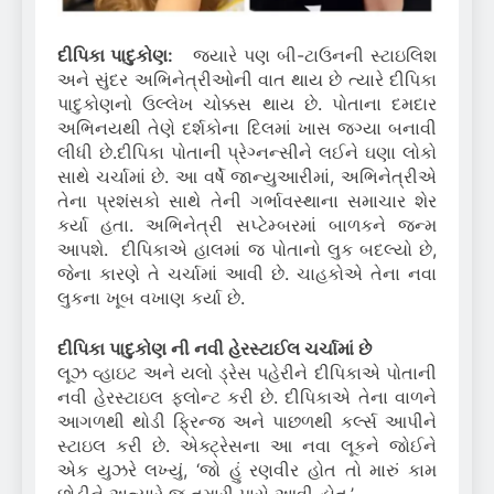
દીપિકા પાદુકોણ:
જ્યારે પણ બી-ટાઉનની સ્ટાઇલિશ
અને સુંદર અભિનેત્રીઓની વાત થાય છે ત્યારે દીપિકા
પાદુકોણનો ઉલ્લેખ ચોક્કસ થાય છે. પોતાના દમદાર
અભિનયથી તેણે દર્શકોના દિલમાં ખાસ જગ્યા બનાવી
લીધી છે.દીપિકા પોતાની પ્રેગ્નન્સીને લઈને ઘણા લોકો
સાથે ચર્ચામાં છે. આ વર્ષે જાન્યુઆરીમાં, અભિનેત્રીએ
તેના પ્રશંસકો સાથે તેની ગર્ભાવસ્થાના સમાચાર શેર
કર્યા હતા. અભિનેત્રી સપ્ટેમ્બરમાં બાળકને જન્મ
આપશે. દીપિકાએ હાલમાં જ પોતાનો લુક બદલ્યો છે,
જેના કારણે તે ચર્ચામાં આવી છે. ચાહકોએ તેના નવા
લુકના ખૂબ વખાણ કર્યા છે.
દીપિકા પાદુકોણ ની નવી હેરસ્ટાઈલ ચર્ચામાં છે
લૂઝ વ્હાઇટ અને યલો ડ્રેસ પહેરીને દીપિકાએ પોતાની
નવી હેરસ્ટાઇલ ફ્લોન્ટ કરી છે. દીપિકાએ તેના વાળને
આગળથી થોડી ફ્રિન્જ અને પાછળથી કર્લ્સ આપીને
સ્ટાઇલ કરી છે. એક્ટ્રેસના આ નવા લૂકને જોઈને
એક યુઝરે લખ્યું, ‘જો હું રણવીર હોત તો મારું કામ