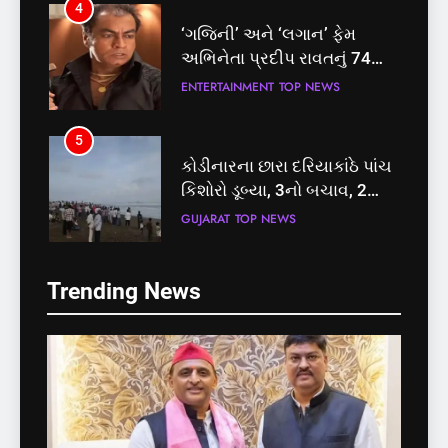
4
‘ગજિની’ અને ‘લગાન’ ફેમ
અભિનેતા પ્રદીપ રાવતનું 74
વર્ષની વયે નિધન, બ્લડ કેન્સર
ENTERTAINMENT
TOP NEWS
સામે હારી ગયા જંગ
5
કોડીનારના છારા દરિયાકાંઠે પાંચ
કિશોરો ડૂબ્યા, 3નો બચાવ, 2
લાપતા
GUJARAT
TOP NEWS
5
6
Trending News
કોડીનારના છારા દરિયાકાંઠે પાંચ
પાસપોર્ટ વેરિફિકેશન માટે હવે
કિશોરો ડૂબ્યા, 3નો બચાવ, 2
પોલીસ સ્ટેશનના ધક્કામાંથી
લાપતા
મુક્તિ,ગુજરાતમાં વેરિફિકેશન
GUJARAT
TOP NEWS
GUJARAT
TOP NEWS
પ્રક્રિયા બની સરળ
6
7
પાસપોર્ટ વેરિફિકેશન માટે હવે
રાજ્યસભામાં ‘જન્મ અને મૃત્યુ