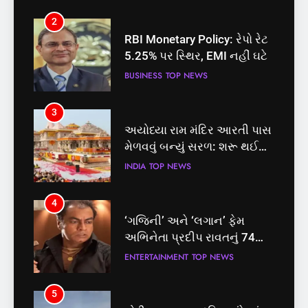
2
3
RBI Monetary Policy: રેપો રેટ
અયોધ્યા રામ મંદિર આરતી પાસ
5.25% પર સ્થિર, EMI નહીં ઘટે
મેળવવું બન્યું સરળ: શરૂ થઈ
તત્કાલ સુવિધા, જાણો સંપૂર્ણ
BUSINESS
TOP NEWS
INDIA
TOP NEWS
પ્રક્રિયા
3
4
અયોધ્યા રામ મંદિર આરતી પાસ
‘ગજિની’ અને ‘લગાન’ ફેમ
મેળવવું બન્યું સરળ: શરૂ થઈ
અભિનેતા પ્રદીપ રાવતનું 74
તત્કાલ સુવિધા, જાણો સંપૂર્ણ
વર્ષની વયે નિધન, બ્લડ કેન્સર
INDIA
TOP NEWS
ENTERTAINMENT
TOP NEWS
પ્રક્રિયા
સામે હારી ગયા જંગ
4
5
‘ગજિની’ અને ‘લગાન’ ફેમ
કોડીનારના છારા દરિયાકાંઠે પાંચ
અભિનેતા પ્રદીપ રાવતનું 74
કિશોરો ડૂબ્યા, 3નો બચાવ, 2
વર્ષની વયે નિધન, બ્લડ કેન્સર
લાપતા
ENTERTAINMENT
TOP NEWS
GUJARAT
TOP NEWS
સામે હારી ગયા જંગ
5
6