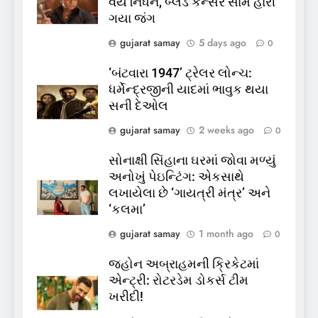
વયે નિધન, બ્લડ કેન્સર સામે હારી
કોડીનારના છારા દરિયાકાંઠે પાંચ
ગયા જંગ
કિશોરો ડૂબ્યા, 3નો બચાવ, 2
લાપતા
GUJARAT
TOP NEWS
gujarat samay
5 days ago
0
‘બંટવારા 1947’ ટ્રેલર લોન્ચ:
6
ધર્મેન્દ્રજીની યાદમાં ભાવુક થયા
પાસપોર્ટ વેરિફિકેશન માટે હવે
સની દેઓલ
પોલીસ સ્ટેશનના ધક્કામાંથી
gujarat samay
2 weeks ago
0
મુક્તિ,ગુજરાતમાં વેરિફિકેશન
GUJARAT
TOP NEWS
પ્રક્રિયા બની સરળ
સોનાક્ષી સિંહાના ઘરમાં જોવા મળ્યું
7
અનોખું પેઇન્ટિંગ: એકસાથે
રાજ્યસભામાં ‘જન્મ અને મૃત્યુ
લખાયેલા છે ‘ગાયત્રી મંત્ર’ અને
નોંધણી બિલ2026’ ધ્વનિમતથી
‘કલમા’
પાસ, વિપક્ષનો ઉગ્ર હોબાળો
INDIA
TOP NEWS
gujarat samay
1 month ago
0
જ્હોન અબ્રાહમની ક્રિકેટમાં
8
એન્ટ્રી: રોટરડેમ ડોકર્સ ટીમ
શું તમારું મધ કે ઘી ખરેખર શુદ્ધ
ખરીદી!
છે? FSSAIએ ડાબરના દાવાઓની