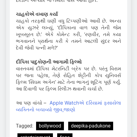
છોડીને અત્યારે જ તમારી પાસે આવી હોત.’
ચાહકોએ વખાણ કર્યા
ચાહકો તરફથી ઘણી વધુ ટિપ્પણીઓ આવી છે. અન્ય
એક યુઝરે લખ્યું, ‘દીપિકાના વાળ પણ તેની જેમ
ખૂબસૂરત છે.’ એકે કોમેન્ટ કરી, ‘રણવીર, તમે કયા
ભગવાનને પ્રાર્થના કરી કે તમને આટલી સુંદર અને
દેવી જેવી પત્ની મળે?’
દીપિકા પાદુકોણની આગામી ફિલ્મો
વાસ્તવમાં દીપિકા મેટરનિટી બ્રેક પર છે. પરંતુ વિરામ
પર જતા પહેલા, તેણે રોહિત શેટ્ટીની કોપ યુનિવર્સ
ફિલ્મ ‘સિંઘમ અગેન’ માટે તેના ભાગનું શૂટિંગ પૂર્ણ કર્યું.
આ દિવાળી પર ફિલ્મ રિલીઝ થવાની ચર્ચા છે.
આ પણ વાંચો –
Apple Watchએ દરિયામાં ફસાયેલા
વ્યક્તિનો બચાવ્યો જીવ,જાણો
Tagged:
bollywood
deepika-padukone