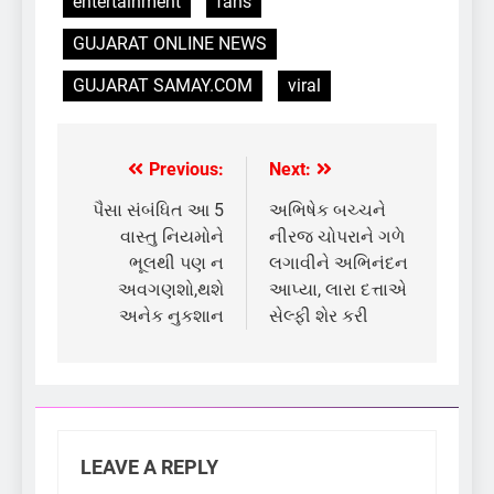
entertainment
fans
GUJARAT ONLINE NEWS
GUJARAT SAMAY.COM
viral
Previous:
Next:
Post
navigation
પૈસા સંબંધિત આ 5
અભિષેક બચ્ચને
વાસ્તુ નિયમોને
નીરજ ચોપરાને ગળે
ભૂલથી પણ ન
લગાવીને અભિનંદન
અવગણશો,થશે
આપ્યા, લારા દત્તાએ
અનેક નુકશાન
સેલ્ફી શેર કરી
LEAVE A REPLY