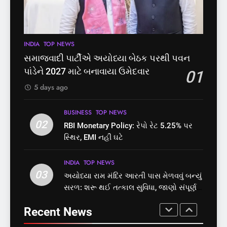
પોલીસ સ્ટેશનના ધક્કામાંથી
નોંધણી બિલ2026’ ધ્વનિમતથી
મુક્તિ,ગુજરાતમાં વેરિફિકેશન
પાસ, વિપક્ષનો ઉગ્ર હોબાળો
GUJARAT
TOP NEWS
INDIA
TOP NEWS
પ્રક્રિયા બની સરળ
7
INDIA
TOP NEWS
8
રાજ્યસભામાં ‘જન્મ અને મૃત્યુ
શું તમારું મધ કે ઘી ખરેખર શુદ્ધ
સમાજવાદી પાર્ટીએ અયોધ્યા બેઠક પરથી પવન
નોંધણી બિલ2026’ ધ્વનિમતથી
છે? FSSAIએ ડાબરના દાવાઓની
પાંડેને 2027 માટે બનાવાયા ઉમેદવાર
01
પાસ, વિપક્ષનો ઉગ્ર હોબાળો
પોલ ખોલી, મૂક્યો પ્રતિબંધ
INDIA
TOP NEWS
INDIA
TOP NEWS
5 days ago
8
1
BUSINESS
TOP NEWS
શું તમારું મધ કે ઘી ખરેખર શુદ્ધ
02
સમાજવાદી પાર્ટીએ અયોધ્યા
RBI Monetary Policy: રેપો રેટ 5.25% પર
છે? FSSAIએ ડાબરના દાવાઓની
બેઠક પરથી પવન પાંડેને 2027
સ્થિર, EMI નહીં ઘટે
પોલ ખોલી, મૂક્યો પ્રતિબંધ
માટે બનાવાયા ઉમેદવાર
INDIA
TOP NEWS
INDIA
TOP NEWS
INDIA
TOP NEWS
03
અયોધ્યા રામ મંદિર આરતી પાસ મેળવવું બન્યું
1
2
સરળ: શરૂ થઈ તત્કાલ સુવિધા, જાણો સંપૂર્ણ
સમાજવાદી પાર્ટીએ અયોધ્યા
RBI Monetary Policy: રેપો રેટ
પ્રક્રિયા
બેઠક પરથી પવન પાંડેને 2027
5.25% પર સ્થિર, EMI નહીં ઘટે
Recent News
માટે બનાવાયા ઉમેદવાર
INDIA
TOP NEWS
BUSINESS
TOP NEWS