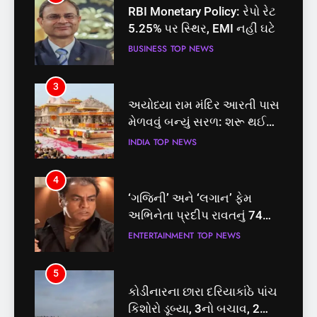
RBI Monetary Policy: રેપો રેટ
અયોધ્યા રામ મંદિર આરતી પાસ
5.25% પર સ્થિર, EMI નહીં ઘટે
મેળવવું બન્યું સરળ: શરૂ થઈ
તત્કાલ સુવિધા, જાણો સંપૂર્ણ
BUSINESS
TOP NEWS
INDIA
TOP NEWS
પ્રક્રિયા
3
4
અયોધ્યા રામ મંદિર આરતી પાસ
‘ગજિની’ અને ‘લગાન’ ફેમ
મેળવવું બન્યું સરળ: શરૂ થઈ
અભિનેતા પ્રદીપ રાવતનું 74
તત્કાલ સુવિધા, જાણો સંપૂર્ણ
વર્ષની વયે નિધન, બ્લડ કેન્સર
INDIA
TOP NEWS
ENTERTAINMENT
TOP NEWS
પ્રક્રિયા
સામે હારી ગયા જંગ
4
5
‘ગજિની’ અને ‘લગાન’ ફેમ
કોડીનારના છારા દરિયાકાંઠે પાંચ
અભિનેતા પ્રદીપ રાવતનું 74
કિશોરો ડૂબ્યા, 3નો બચાવ, 2
વર્ષની વયે નિધન, બ્લડ કેન્સર
લાપતા
ENTERTAINMENT
TOP NEWS
GUJARAT
TOP NEWS
સામે હારી ગયા જંગ
5
6
કોડીનારના છારા દરિયાકાંઠે પાંચ
પાસપોર્ટ વેરિફિકેશન માટે હવે
કિશોરો ડૂબ્યા, 3નો બચાવ, 2
પોલીસ સ્ટેશનના ધક્કામાંથી