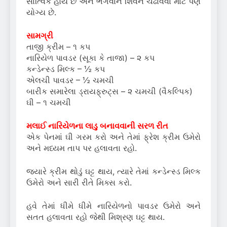
સાત્વિક હોય છે અને ભગવાન શિવને ચઢાવવા માટે પણ
યોગ્ય છે.
સામગ્રી
તાજી ક્રીમ – ૧ કપ
નારિયેળ પાવડર (સૂકા કે તાજા) – ૨ કપ
કન્ડેન્સ્ડ મિલ્ક – ½ કપ
એલચી પાવડર – ½ ચમચી
બારીક સમારેલા ડ્રાયફ્રુટ્સ – ૨ ચમચી (વૈકલ્પિક)
ઘી – ૧ ચમચી
મલાઈ નારિયેળના લાડુ બનાવવાની સરળ રીત
એક પેનમાં ઘી ગરમ કરો અને તેમાં ફ્રેશ ક્રીમ ઉમેરો
અને મધ્યમ તાપ પર હલાવતા રહો.
જ્યારે ક્રીમ થોડું ઘટ્ટ થાય, ત્યારે તેમાં કન્ડેન્સ્ડ મિલ્ક
ઉમેરો અને સારી રીતે મિક્સ કરો.
હવે તેમાં ધીમે ધીમે નારિયેળનો પાવડર ઉમેરો અને
સતત હલાવતા રહો જેથી મિશ્રણ ઘટ્ટ થાય.