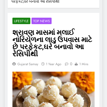
પરફેકટ,ઘરે બનાવો આ રેસિપીથી
LIFESTYLE
TOP NEWS
શ્રાવણ માસમાં મલાઈ
નારિયેળના લાડુ ઉપવાસ માટે
છે પરફેકટ,ઘરે બનાવો આ
રેસિપીથી
0
Gujarat Samay
1 Year Ago
1 Mins