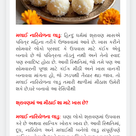
મલાઈ નારિયેળના લાડુ
: હિન્દુ ધર્મમાં શ્રાવણ માસએ
પવિત્ર મહિના તરીકે ઉજવવામાં આવે છે. ખાસ કરીને
સોમવારે લોકો પ્રસાદ કે ઉપવાસ માટે કંઈક એવું
બનાવે છે જે પવિત્રતા તોડતું નથી અને તેનો સ્વાદ
પણ સ્વાદિષ્ટ હોય છે. આવી સ્થિતિમાં, જો તમે પણ આ
સોમવારની પૂજા માટે કંઈક મીઠી અને ખાસ વાનગી
બનાવવા માંગતા હો, જે ઝડપથી તૈયાર થઇ જાવ. તો
મલાઈ નારિયેળના લાડુ તમારી થાળીમાં મીઠાશ ઉમેરી
શકે છે.ઘરે બનાવો આ રેસિપીથી
શ્રાવણમાં આ મીઠાઈ શા માટે ખાસ છે?
મલાઈ નારિયેળના લાડુ:
ઘણા લોકો શ્રાવણમાં ઉપવાસ
કરે છે અથવા સાત્વિક ખોરાક ખાય છે.
આવી સ્થિતિમાં,
દૂધ, નારિયેળ અને મલાઈથી બનેલો લાડુ સંપૂર્ણપણે