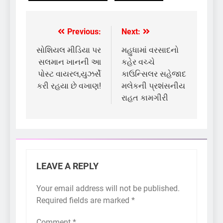
Previous:
Next:
Post
navigation
સોશિયલ મીડિયા પર
મહુધામાં વરસાદનો
સલમાન ખાનની આ
કહેર વચ્ચે
પોસ્ટ વાયરલ,યુઝર્સે
કાઉન્સિલર સહેજાદ
કરી રહયા છે વખાણ!
મલેકની પ્રશંસનીય
રાહત કામગીરી
LEAVE A REPLY
Your email address will not be published.
Required fields are marked
*
Comment
*