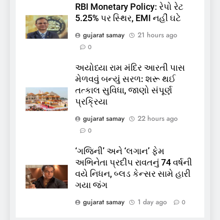
લાપતા
RBI Monetary Policy: રેપો રેટ
GUJARAT
TOP NEWS
5.25% પર સ્થિર, EMI નહીં ઘટે
gujarat samay
21 hours ago
6
0
પાસપોર્ટ વેરિફિકેશન માટે હવે
પોલીસ સ્ટેશનના ધક્કામાંથી
અયોધ્યા રામ મંદિર આરતી પાસ
મુક્તિ,ગુજરાતમાં વેરિફિકેશન
GUJARAT
TOP NEWS
મેળવવું બન્યું સરળ: શરૂ થઈ
પ્રક્રિયા બની સરળ
તત્કાલ સુવિધા, જાણો સંપૂર્ણ
7
પ્રક્રિયા
રાજ્યસભામાં ‘જન્મ અને મૃત્યુ
gujarat samay
22 hours ago
નોંધણી બિલ2026’ ધ્વનિમતથી
0
પાસ, વિપક્ષનો ઉગ્ર હોબાળો
INDIA
TOP NEWS
‘ગજિની’ અને ‘લગાન’ ફેમ
અભિનેતા પ્રદીપ રાવતનું 74 વર્ષની
8
વયે નિધન, બ્લડ કેન્સર સામે હારી
શું તમારું મધ કે ઘી ખરેખર શુદ્ધ
ગયા જંગ
છે? FSSAIએ ડાબરના દાવાઓની
પોલ ખોલી, મૂક્યો પ્રતિબંધ
gujarat samay
1 day ago
0
INDIA
TOP NEWS