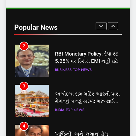
1
સમાજવાદી પાર્ટીએ અયોધ્યા
બેઠક પરથી પવન પાંડેને 2027
Popular News
માટે બનાવાયા ઉમેદવાર
INDIA
TOP NEWS
2
RBI Monetary Policy: રેપો રેટ
5.25% પર સ્થિર, EMI નહીં ઘટે
BUSINESS
TOP NEWS
3
અયોધ્યા રામ મંદિર આરતી પાસ
મેળવવું બન્યું સરળ: શરૂ થઈ
તત્કાલ સુવિધા, જાણો સંપૂર્ણ
INDIA
TOP NEWS
પ્રક્રિયા
4
‘ગજિની’ અને ‘લગાન’ ફેમ