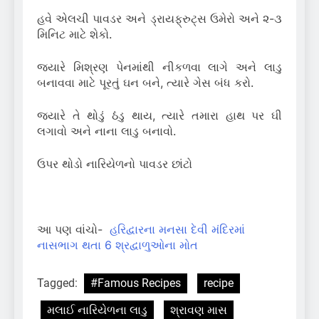
હવે એલચી પાવડર અને ડ્રાયફ્રુટ્સ ઉમેરો અને ૨-૩
મિનિટ માટે શેકો.
જ્યારે મિશ્રણ પેનમાંથી નીકળવા લાગે અને લાડુ
બનાવવા માટે પૂરતું ઘન બને, ત્યારે ગેસ બંધ કરો.
જ્યારે તે થોડું ઠંડુ થાય, ત્યારે તમારા હાથ પર ઘી
લગાવો અને નાના લાડુ બનાવો.
ઉપર થોડો નારિયેળનો પાવડર છાંટો
આ પણ વાંચો-
હરિદ્વારના મનસા દેવી મંદિરમાં
નાસભાગ થતા 6 શ્રદ્વાળુઓના મોત
Tagged:
#Famous Recipes
recipe
મલાઈ નારિયેળના લાડુ
શ્રાવણ માસ