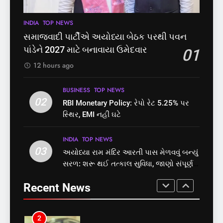
પ્રક્રિયા બની સરળ
7
INDIA
TOP NEWS
8
રાજ્યસભામાં ‘જન્મ અને મૃત્યુ
શું તમારું મધ કે ઘી ખરેખર શુદ્ધ
સમાજવાદી પાર્ટીએ અયોધ્યા બેઠક પરથી પવન
નોંધણી બિલ2026’ ધ્વનિમતથી
છે? FSSAIએ ડાબરના દાવાઓની
પાંડેને 2027 માટે બનાવાયા ઉમેદવાર
01
પાસ, વિપક્ષનો ઉગ્ર હોબાળો
પોલ ખોલી, મૂક્યો પ્રતિબંધ
INDIA
TOP NEWS
INDIA
TOP NEWS
12 hours ago
8
1
BUSINESS
TOP NEWS
શું તમારું મધ કે ઘી ખરેખર શુદ્ધ
02
સમાજવાદી પાર્ટીએ અયોધ્યા
RBI Monetary Policy: રેપો રેટ 5.25% પર
છે? FSSAIએ ડાબરના દાવાઓની
બેઠક પરથી પવન પાંડેને 2027
સ્થિર, EMI નહીં ઘટે
પોલ ખોલી, મૂક્યો પ્રતિબંધ
માટે બનાવાયા ઉમેદવાર
INDIA
TOP NEWS
INDIA
TOP NEWS
INDIA
TOP NEWS
03
અયોધ્યા રામ મંદિર આરતી પાસ મેળવવું બન્યું
1
2
સરળ: શરૂ થઈ તત્કાલ સુવિધા, જાણો સંપૂર્ણ
સમાજવાદી પાર્ટીએ અયોધ્યા
RBI Monetary Policy: રેપો રેટ
પ્રક્રિયા
બેઠક પરથી પવન પાંડેને 2027
5.25% પર સ્થિર, EMI નહીં ઘટે
Recent News
માટે બનાવાયા ઉમેદવાર
INDIA
TOP NEWS
BUSINESS
TOP NEWS
2
3