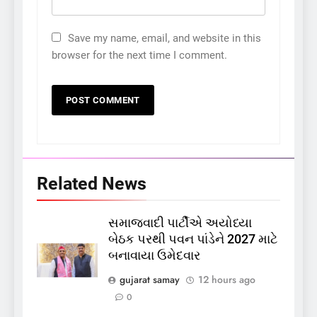
Save my name, email, and website in this
browser for the next time I comment.
Related News
સમાજવાદી પાર્ટીએ અયોધ્યા
બેઠક પરથી પવન પાંડેને 2027 માટે
બનાવાયા ઉમેદવાર
5
gujarat samay
12 hours ago
કોડીનારના છારા દરિયાકાંઠે પાંચ
0
કિશોરો ડૂબ્યા, 3નો બચાવ, 2