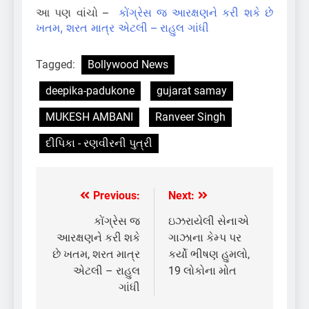
આ પણ વાંચો –
કોંગ્રેસ જ આરક્ષણને કરી શકે છે
ખતમ, શરત માત્ર એટલી – રાહુલ ગાંધી
Tagged:
Bollywood News
deepika-padukone
gujarat samay
MUKESH AMBANI
Ranveer Singh
દીપિકા - રણવીરની પુત્રી
Previous:
Next:
Post
navigation
કોંગ્રેસ જ
ઇઝરાયેલી સેનાએ
આરક્ષણને કરી શકે
ગાઝાના કેમ્પ પર
છે ખતમ, શરત માત્ર
કર્યો ભીષણ હુમલો,
એટલી – રાહુલ
19 લોકોના મોત
ગાંધી