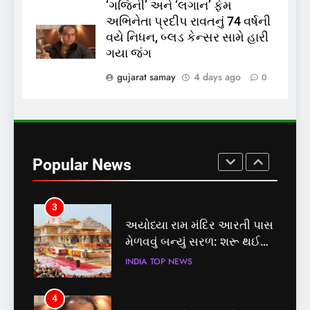
‘ગજિની’ અને ‘લગાન’ ફેમ
અભિનેતા પ્રદીપ રાવતનું 74 વર્ષની
1
વયે નિધન, બ્લડ કેન્સર સામે હારી
સમાજવાદી પાર્ટીએ અયોધ્યા
ગયા જંગ
બેઠક પરથી પવન પાંડેને 2027
માટે બનાવાયા ઉમેદવાર
gujarat samay
4 days ago
0
INDIA
TOP NEWS
2
RBI Monetary Policy: રેપો રેટ
5.25% પર સ્થિર, EMI નહીં ઘટે
Popular News
BUSINESS
TOP NEWS
3
અયોધ્યા રામ મંદિર આરતી પાસ
મેળવવું બન્યું સરળ: શરૂ થઈ
તત્કાલ સુવિધા, જાણો સંપૂર્ણ
INDIA
TOP NEWS
પ્રક્રિયા
4