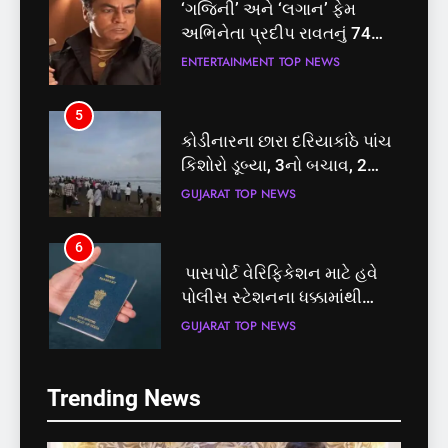
‘ગજિની’ અને ‘લગાન’ ફેમ
અભિનેતા પ્રદીપ રાવતનું 74
વર્ષની વયે નિધન, બ્લડ કેન્સર
ENTERTAINMENT
TOP NEWS
સામે હારી ગયા જંગ
5
કોડીનારના છારા દરિયાકાંઠે પાંચ
કિશોરો ડૂબ્યા, 3નો બચાવ, 2
લાપતા
GUJARAT
TOP NEWS
5
6
કોડીનારના છારા દરિયાકાંઠે પાંચ
પાસપોર્ટ વેરિફિકેશન માટે હવે
કિશોરો ડૂબ્યા, 3નો બચાવ, 2
પોલીસ સ્ટેશનના ધક્કામાંથી
લાપતા
મુક્તિ,ગુજરાતમાં વેરિફિકેશન
GUJARAT
TOP NEWS
GUJARAT
TOP NEWS
પ્રક્રિયા બની સરળ
6
7
Trending News
પાસપોર્ટ વેરિફિકેશન માટે હવે
રાજ્યસભામાં ‘જન્મ અને મૃત્યુ
પોલીસ સ્ટેશનના ધક્કામાંથી
નોંધણી બિલ2026’ ધ્વનિમતથી