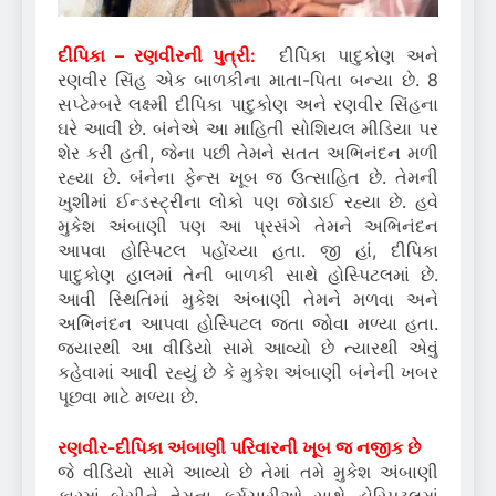
દીપિકા – રણવીરની પુત્રી:
દીપિકા પાદુકોણ અને
રણવીર સિંહ એક બાળકીના માતા-પિતા બન્યા છે. 8
સપ્ટેમ્બરે લક્ષ્મી દીપિકા પાદુકોણ અને રણવીર સિંહના
ઘરે આવી છે. બંનેએ આ માહિતી સોશિયલ મીડિયા પર
શેર કરી હતી, જેના પછી તેમને સતત અભિનંદન મળી
રહ્યા છે. બંનેના ફેન્સ ખૂબ જ ઉત્સાહિત છે. તેમની
ખુશીમાં ઈન્ડસ્ટ્રીના લોકો પણ જોડાઈ રહ્યા છે. હવે
મુકેશ અંબાણી પણ આ પ્રસંગે તેમને અભિનંદન
આપવા હોસ્પિટલ પહોંચ્યા હતા. જી હાં, દીપિકા
પાદુકોણ હાલમાં તેની બાળકી સાથે હોસ્પિટલમાં છે.
આવી સ્થિતિમાં મુકેશ અંબાણી તેમને મળવા અને
અભિનંદન આપવા હોસ્પિટલ જતા જોવા મળ્યા હતા.
જ્યારથી આ વીડિયો સામે આવ્યો છે ત્યારથી એવું
કહેવામાં આવી રહ્યું છે કે મુકેશ અંબાણી બંનેની ખબર
પૂછવા માટે મળ્યા છે.
રણવીર-દીપિકા અંબાણી પરિવારની ખૂબ જ નજીક છે
જે વીડિયો સામે આવ્યો છે તેમાં તમે મુકેશ અંબાણી