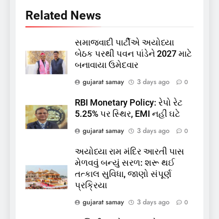
કિશોરો ડૂબ્યા, 3નો બચાવ, 2
Related News
લાપતા
GUJARAT
TOP NEWS
સમાજવાદી પાર્ટીએ અયોધ્યા
6
બેઠક પરથી પવન પાંડેને 2027 માટે
પાસપોર્ટ વેરિફિકેશન માટે હવે
બનાવાયા ઉમેદવાર
પોલીસ સ્ટેશનના ધક્કામાંથી
મુક્તિ,ગુજરાતમાં વેરિફિકેશન
GUJARAT
TOP NEWS
gujarat samay
3 days ago
0
પ્રક્રિયા બની સરળ
RBI Monetary Policy: રેપો રેટ
7
5.25% પર સ્થિર, EMI નહીં ઘટે
રાજ્યસભામાં ‘જન્મ અને મૃત્યુ
gujarat samay
3 days ago
0
નોંધણી બિલ2026’ ધ્વનિમતથી
પાસ, વિપક્ષનો ઉગ્ર હોબાળો
INDIA
TOP NEWS
અયોધ્યા રામ મંદિર આરતી પાસ
મેળવવું બન્યું સરળ: શરૂ થઈ
8
તત્કાલ સુવિધા, જાણો સંપૂર્ણ
શું તમારું મધ કે ઘી ખરેખર શુદ્ધ
પ્રક્રિયા
છે? FSSAIએ ડાબરના દાવાઓની
gujarat samay
3 days ago
0
પોલ ખોલી, મૂક્યો પ્રતિબંધ
INDIA
TOP NEWS