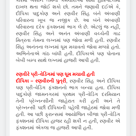
કારમાં બેસીને તેમના કર્મચારીઓ સાથે હોસ્પિટલમાં
દાખલ થતા જોઈ શકો છો. તમને જણાવી દઈએ કે,
દીપિકા પાદુકોણ અને રણવીર સિંહ બંને અંબાણી
પરિવારના ખૂબ જ નજીક છે. આ બંને અંબાણી
પરિવારના દરેક ફંકશનમાં ભાગ લે છે. એટલું જ નહીં,
રણવીર સિંહ અને અનંત અંબાણી વચ્ચેની ગાઢ
મિત્રતા તેમના લગ્નમાં પણ જોવા મળી હતી. રણવીર
સિંહ અનંતના લગ્નમાં ધૂમ મચાવતો જોવા મળ્યો હતો.
અભિનેતાએ ગાંઠ બાંધી હતી. દીપિકાએ પણ પોતાના
બેબી બમ્પ સાથે લગ્નમાં હાજરી આપી હતી.
રણવીરે પ્રી-વેડિંગમાં પણ ધૂમ મચાવી હતી
દીપિકા – રણવીરની પુત્રી
, રણવીર સિંહ અને દીપિકા
પણ પ્રી-વેડિંગ ફંક્શનનો ભાગ બન્યા હતા. દીપિકા
પાદુકોણે જામનગરમાં પ્રથમ પ્રી-વેડિંગ દરમિયાન
તેની પ્રેગ્નન્સીની જાહેરાત કરી હતી અને તે
પ્રેગ્નન્સી પછી દીપિકાની પહેલી જાહેરમાં જોવા મળી
હતી. આ પછી ફ્રાન્સમાં આયોજિત બીજા પ્રી-વેડિંગ
ફંક્શનમાં દીપિકા હાજર રહી શકી ન હતી, રણવીર એ
ફંક્શનમાં એકલા જ હાજરી આપી હતી.