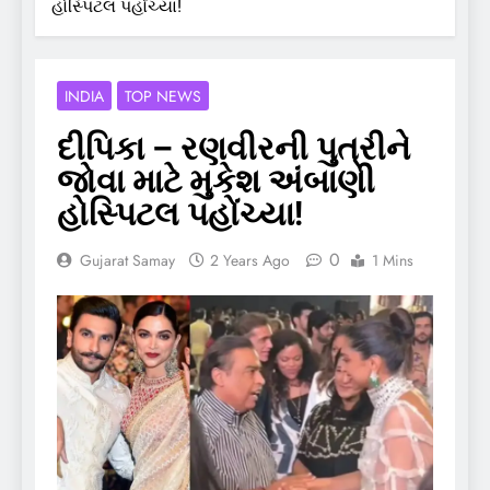
હોસ્પિટલ પહોંચ્યા!
INDIA
TOP NEWS
દીપિકા – રણવીરની પુત્રીને
જોવા માટે મુકેશ અંબાણી
હોસ્પિટલ પહોંચ્યા!
0
Gujarat Samay
2 Years Ago
1 Mins