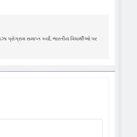
 વિઝા પ્રોગ્રામ સમાપ્ત કર્યો, ભારતીય વિધાર્થીઓ પર