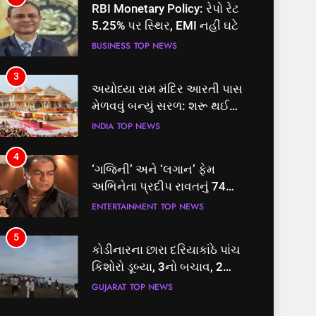
RBI Monetary Policy: રેપો રેટ
5.25% પર સ્થિર, EMI નહીં ઘટે
BUSINESS
TOP NEWS
3
અયોધ્યા રામ મંદિર આરતી પાસ
મેળવવું બન્યું સરળ: શરૂ થઈ
તત્કાલ સુવિધા, જાણો સંપૂર્ણ
INDIA
TOP NEWS
પ્રક્રિયા
4
‘ગજિની’ અને ‘લગાન’ ફેમ
અભિનેતા પ્રદીપ રાવતનું 74
વર્ષની વયે નિધન, બ્લડ કેન્સર
ENTERTAINMENT
TOP NEWS
સામે હારી ગયા જંગ
5
કોડીનારના છારા દરિયાકાંઠે પાંચ
કિશોરો ડૂબ્યા, 3નો બચાવ, 2
લાપતા
GUJARAT
TOP NEWS