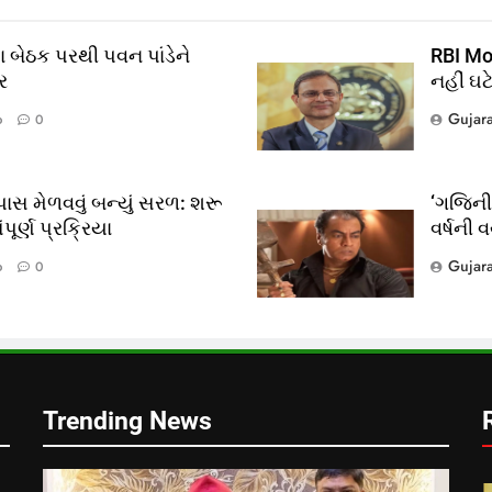
 બેઠક પરથી પવન પાંડેને
RBI Mon
ર
નહીં ઘટ
Gujar
o
0
ાસ મેળવવું બન્યું સરળ: શરૂ
‘ગજિની’
ૂર્ણ પ્રક્રિયા
વર્ષની 
?
Gujar
o
0
લ
Trending News