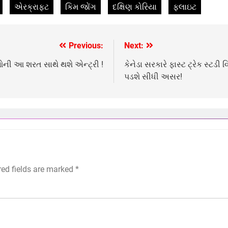
એરક્રાફ્ટ
કિમ જોંગ
દક્ષિણ કોરિયા
ફલાઇટ
Previous:
Next:
ઓની આ શરત સાથે થશે એન્ટ્રી !
કેનેડા સરકારે ફાસ્ટ ટ્રેક સ્ટડી
પડશે સીધી અસર!
red fields are marked
*