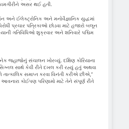
ી કામગીરીને અસર થઈ હતી.
ન અને ઈલેક્ટ્રોનિક અને મનોવૈજ્ઞાનિક યુદ્ધમાં
 વિરોધી પ્રચાર પત્રિકાઓ છોડવા માટે હજારો બલૂન
રિયાની ગતિવિધિઓ શુક્રવાર અને શનિવારે પશ્ચિમ
 જહાજોનું સંચાલન ખોરવ્યું. દક્ષિણ કોરિયાના
નલ સાથે કેવી રીતે દખલ કરી રહ્યું હતું અથવા
ે તાત્કાલિક સમાપ્ત કરવા વિનંતી કરીએ છીએ,”
નારા કોઈપણ પરિણામો માટે તેને સંપૂર્ણ રીતે