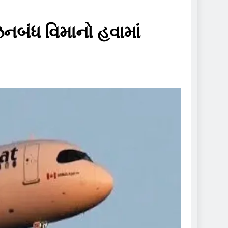
ઝનબંધ વિમાનો હવામાં