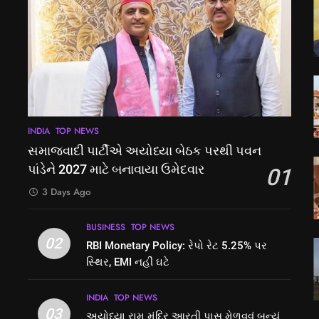
INDIA
TOP NEWS
સમાજવાદી પાર્ટીએ અયોધ્યા બેઠક પરથી પવન
પાંડેને 2027 માટે બનાવાયા ઉમેદવાર
01
3 Days Ago
BUSINESS
TOP NEWS
02
RBI Monetary Policy: રેપો રેટ 5.25% પર
સ્થિર, EMI નહીં ઘટે
INDIA
TOP NEWS
03
અયોધ્યા રામ મંદિર આરતી પાસ મેળવવું બન્યું