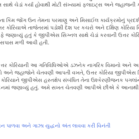
સાથે ચેડાં કર્યા હોવાથી મોટી સંખ્યામાં ફ્લાઇટ્સ અને જહાજન
તા કિમ જોંગ ઉન તેમના પરમાણુ અને મિસાઈલ કાર્યક્રમોનું પ્રદર્શ
ઉત્તર કોરિયાએ તાજેતરમાં પડોશી દેશ પર કચરો અને દક્ષિણ કોરિયા
ફે જણાવ્યું હતું કે જીપીએસ સિગ્નલ સાથે ચેડાં કરવાની ઉત્તર કો
 આસપાસ મળી આવી હતી.
ે ઉત્તર કોરિયાની આ ગતિવિધિઓએ ડઝનેક નાગરિક વિમાનો અને અનેક
નો અને જહાજોને ચેતવણી આપતી વખતે, ઉત્તર કોરિયા જીપીએસ સિગ્
રિયાને જીપીએસ હસ્તક્ષેપ સંબંધિત તેના ઉશ્કેરણીજનક પગલાંન
ેદનમાં જણાવ્યું હતું. અમે સખત ચેતવણી આપીએ છીએ કે આનાથી આવ
ચન પાળવા અને ગાઝા યુદ્ધનો અંત લાવવા કરી વિનંતી