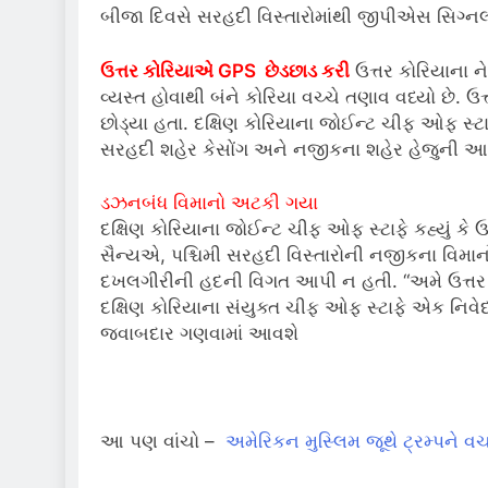
બીજા દિવસે સરહદી વિસ્તારોમાંથી જીપીએસ સિગ્નલ 
ઉત્તર કોરિયાએ GPS છેડછાડ કરી
ઉત્તર કોરિયાના ને
વ્યસ્ત હોવાથી બંને કોરિયા વચ્ચે તણાવ વધ્યો છે. 
છોડ્યા હતા. દક્ષિણ કોરિયાના જોઈન્ટ ચીફ ઓફ સ્ટા
સરહદી શહેર કેસોંગ અને નજીકના શહેર હેજુની
ડઝનબંધ વિમાનો અટકી ગયા
દક્ષિણ કોરિયાના જોઈન્ટ ચીફ ઓફ સ્ટાફે કહ્યું ક
સૈન્યએ, પશ્ચિમી સરહદી વિસ્તારોની નજીકના વિમા
દખલગીરીની હદની વિગત આપી ન હતી. “અમે ઉત્તર કો
દક્ષિણ કોરિયાના સંયુક્ત ચીફ ઓફ સ્ટાફે એક નિવ
જવાબદાર ગણવામાં આવશે
આ પણ વાંચો –
અમેરિકન મુસ્લિમ જૂથે ટ્રમ્પને વ