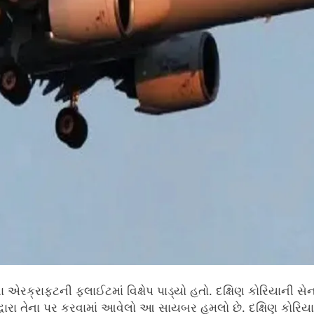
ના એરક્રાફ્ટની ફ્લાઈટમાં વિક્ષેપ પાડ્યો હતો. દક્ષિણ કોરિયા
 દ્વારા તેના પર કરવામાં આવેલો આ સાયબર હુમલો છે. દક્ષિણ કોરિય