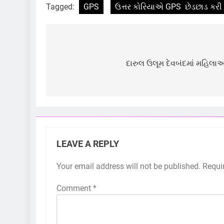
Tagged:
GPS
ઉત્તર કોરિયાએ GPS છેડછાડ કરી
Post
navigation
દારુલ ઉલૂમ દેવબંદમાં મહિલા
LEAVE A REPLY
Your email address will not be published.
Requi
Comment
*