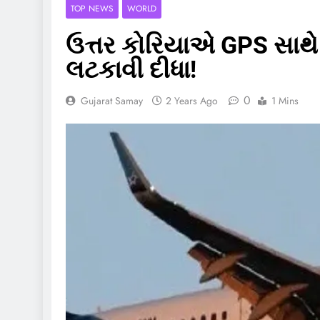
TOP NEWS
WORLD
ઉત્તર કોરિયાએ GPS સાથે 
લટકાવી દીધા!
0
Gujarat Samay
2 Years Ago
1 Mins