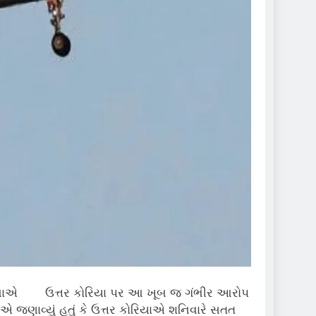
ની સેનાએ
ઉત્તર કોરિયા પર આ ખૂબ જ ગંભીર આરોપ
ાએ જણાવ્યું હતું કે ઉત્તર કોરિયાએ શનિવારે સતત