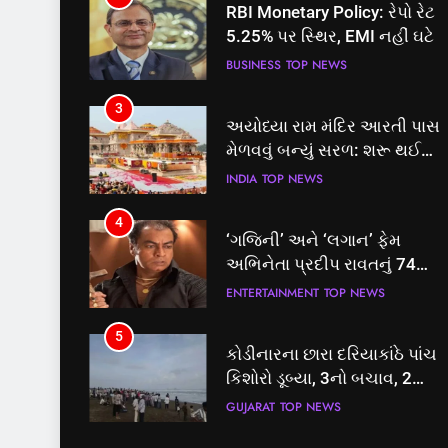
RBI Monetary Policy: રેપો રેટ
5.25% પર સ્થિર, EMI નહીં ઘટે
BUSINESS
TOP NEWS
3
અયોધ્યા રામ મંદિર આરતી પાસ
મેળવવું બન્યું સરળ: શરૂ થઈ
તત્કાલ સુવિધા, જાણો સંપૂર્ણ
INDIA
TOP NEWS
પ્રક્રિયા
4
‘ગજિની’ અને ‘લગાન’ ફેમ
અભિનેતા પ્રદીપ રાવતનું 74
વર્ષની વયે નિધન, બ્લડ કેન્સર
ENTERTAINMENT
TOP NEWS
સામે હારી ગયા જંગ
5
કોડીનારના છારા દરિયાકાંઠે પાંચ
કિશોરો ડૂબ્યા, 3નો બચાવ, 2
લાપતા
GUJARAT
TOP NEWS