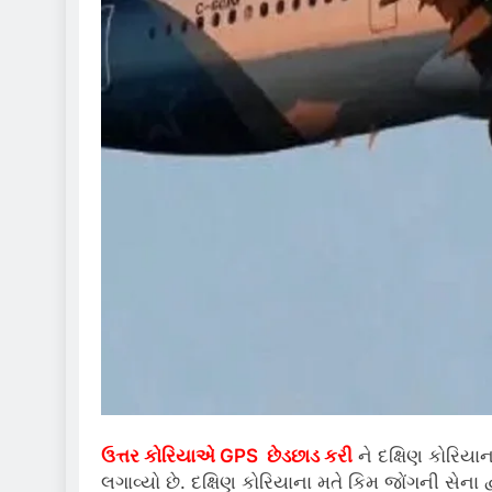
ઉત્તર કોરિયાએ GPS છેડછાડ કરી
ને દક્ષિણ કોરિયા
લગાવ્યો છે. દક્ષિણ કોરિયાના મતે કિમ જોંગની સેના