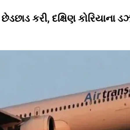
છેડછાડ કરી, દક્ષિણ કોરિયાના ડ