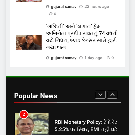
રાજ્યસભામાં ‘જન્મ અને મૃત્યુ
gujarat samay
22 hours ago
નોંધણી બિલ2026’ ધ્વનિમતથી
0
પાસ, વિપક્ષનો ઉગ્ર હોબાળો
INDIA
TOP NEWS
‘ગજિની’ અને ‘લગાન’ ફેમ
અભિનેતા પ્રદીપ રાવતનું 74 વર્ષની
8
વયે નિધન, બ્લડ કેન્સર સામે હારી
શું તમારું મધ કે ઘી ખરેખર શુદ્ધ
ગયા જંગ
છે? FSSAIએ ડાબરના દાવાઓની
પોલ ખોલી, મૂક્યો પ્રતિબંધ
gujarat samay
1 day ago
0
INDIA
TOP NEWS
1
સમાજવાદી પાર્ટીએ અયોધ્યા
બેઠક પરથી પવન પાંડેને 2027
Popular News
માટે બનાવાયા ઉમેદવાર
INDIA
TOP NEWS
2
RBI Monetary Policy: રેપો રેટ
5.25% પર સ્થિર, EMI નહીં ઘટે