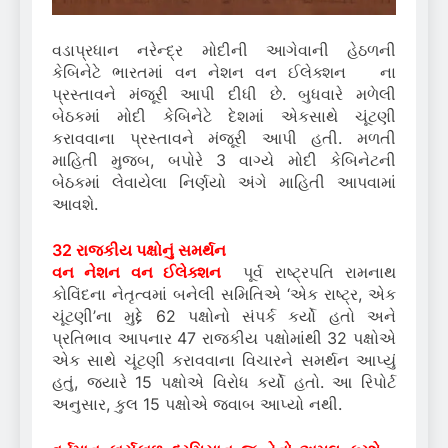
વડાપ્રધાન નરેન્દ્ર મોદીની આગેવાની હેઠળની
કેબિનેટે ભારતમાં વન નેશન વન ઈલેક્શન ના
પ્રસ્તાવને મંજૂરી આપી દીધી છે. બુધવારે મળેલી
બેઠકમાં મોદી કેબિનેટે દેશમાં એકસાથે ચૂંટણી
કરાવવાના પ્રસ્તાવને મંજૂરી આપી હતી. મળતી
માહિતી મુજબ, બપોરે 3 વાગ્યે મોદી કેબિનેટની
બેઠકમાં લેવાયેલા નિર્ણયો અંગે માહિતી આપવામાં
આવશે.
32 રાજકીય પક્ષોનું સમર્થન
વન નેશન વન ઈલેક્શન
પૂર્વ રાષ્ટ્રપતિ રામનાથ
કોવિંદના નેતૃત્વમાં બનેલી સમિતિએ ‘એક રાષ્ટ્ર, એક
ચૂંટણી’ના મુદ્દે 62 પક્ષોનો સંપર્ક કર્યો હતો અને
પ્રતિભાવ આપનાર 47 રાજકીય પક્ષોમાંથી 32 પક્ષોએ
એક સાથે ચૂંટણી કરાવવાના વિચારને સમર્થન આપ્યું
હતું, જ્યારે 15 પક્ષોએ વિરોધ કર્યો હતો. આ રિપોર્ટ
અનુસાર, કુલ 15 પક્ષોએ જવાબ આપ્યો નથી.