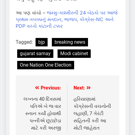
આ પણ વાંચો –
જમ્મુ-કાશ્મીરની 24 બેઠકો પર આજે
પ્રથમ તબક્કાનું મતદાન, ભાજપ, કોંગ્રેસ-NC અને
PDP વચ્ચે કાંટાની ટક્કર
Tagged:
bjp
breaking news
gujarat samay
Modi cabinet
One Nation One Election
Previous:
Next:
Post
navigation
લગ્નના 40 દિવસમાં
હરિયાણામાં
પતિએ બે જ વાર
કોંગ્રેસની વચનોની
સ્નાન કર્યો હોવાથી
લહાણી, 7 ગેરંટી
પત્નીએ છૂટાછેડા
સહિતની કરી આ
માટે કરી અરજી
મોટી જાહેરાત