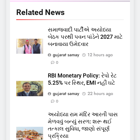
Related News
સમાજવાદી પાર્ટીએ અયોધ્યા
બેઠક પરથી પવન પાંડેને 2027 માટે
બનાવાયા ઉમેદવાર
5
gujarat samay
12 hours ago
કોડીનારના છારા દરિયાકાંઠે પાંચ
0
કિશોરો ડૂબ્યા, 3નો બચાવ, 2
લાપતા
RBI Monetary Policy: રેપો રેટ
GUJARAT
TOP NEWS
5.25% પર સ્થિર, EMI નહીં ઘટે
gujarat samay
22 hours ago
6
0
પાસપોર્ટ વેરિફિકેશન માટે હવે
પોલીસ સ્ટેશનના ધક્કામાંથી
અયોધ્યા રામ મંદિર આરતી પાસ
મુક્તિ,ગુજરાતમાં વેરિફિકેશન
GUJARAT
TOP NEWS
મેળવવું બન્યું સરળ: શરૂ થઈ
પ્રક્રિયા બની સરળ
તત્કાલ સુવિધા, જાણો સંપૂર્ણ
7
પ્રક્રિયા