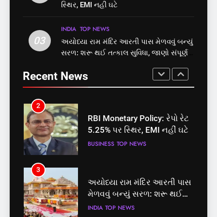
છે? FSSAIએ ડાબરના દાવાઓની
બેઠક પરથી પવન પાંડેને 2027
સ્થિર, EMI નહીં ઘટે
પોલ ખોલી, મૂક્યો પ્રતિબંધ
માટે બનાવાયા ઉમેદવાર
INDIA
TOP NEWS
INDIA
TOP NEWS
INDIA
TOP NEWS
03
અયોધ્યા રામ મંદિર આરતી પાસ મેળવવું બન્યું
1
2
સરળ: શરૂ થઈ તત્કાલ સુવિધા, જાણો સંપૂર્ણ
સમાજવાદી પાર્ટીએ અયોધ્યા
RBI Monetary Policy: રેપો રેટ
પ્રક્રિયા
બેઠક પરથી પવન પાંડેને 2027
5.25% પર સ્થિર, EMI નહીં ઘટે
Recent News
માટે બનાવાયા ઉમેદવાર
INDIA
TOP NEWS
BUSINESS
TOP NEWS
2
3
RBI Monetary Policy: રેપો રેટ
અયોધ્યા રામ મંદિર આરતી પાસ
5.25% પર સ્થિર, EMI નહીં ઘટે
મેળવવું બન્યું સરળ: શરૂ થઈ
તત્કાલ સુવિધા, જાણો સંપૂર્ણ
BUSINESS
TOP NEWS
INDIA
TOP NEWS
પ્રક્રિયા
3
4
અયોધ્યા રામ મંદિર આરતી પાસ
‘ગજિની’ અને ‘લગાન’ ફેમ
મેળવવું બન્યું સરળ: શરૂ થઈ
અભિનેતા પ્રદીપ રાવતનું 74
તત્કાલ સુવિધા, જાણો સંપૂર્ણ
વર્ષની વયે નિધન, બ્લડ કેન્સર
INDIA
TOP NEWS
ENTERTAINMENT
TOP NEWS