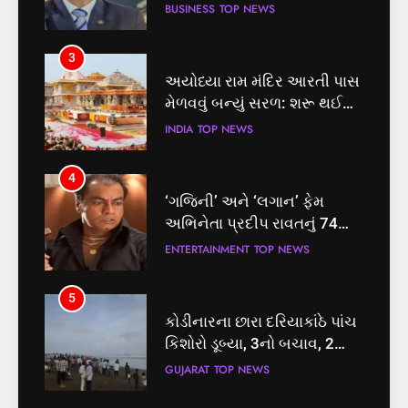
BUSINESS
TOP NEWS
3
અયોધ્યા રામ મંદિર આરતી પાસ
મેળવવું બન્યું સરળ: શરૂ થઈ
તત્કાલ સુવિધા, જાણો સંપૂર્ણ
INDIA
TOP NEWS
પ્રક્રિયા
4
‘ગજિની’ અને ‘લગાન’ ફેમ
અભિનેતા પ્રદીપ રાવતનું 74
વર્ષની વયે નિધન, બ્લડ કેન્સર
ENTERTAINMENT
TOP NEWS
સામે હારી ગયા જંગ
5
કોડીનારના છારા દરિયાકાંઠે પાંચ
કિશોરો ડૂબ્યા, 3નો બચાવ, 2
લાપતા
GUJARAT
TOP NEWS