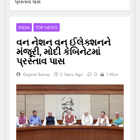
પ્રસ્તાવ પાસ
INDIA
TOP NEWS
વન નેશન વન ઈલેક્શનને
મંજૂરી, મોદી કેબિનેટમાં
પ્રસ્તાવ પાસ
0
Gujarat Samay
2 Years Ago
1 Mins