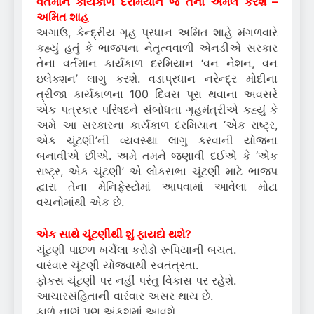
વર્તમાન કાર્યકાળ દરમિયાન જ તેનો અમલ કરશે –
અમિત શાહ
અગાઉ, કેન્દ્રીય ગૃહ પ્રધાન અમિત શાહે મંગળવારે
કહ્યું હતું કે ભાજપના નેતૃત્વવાળી એનડીએ સરકાર
તેના વર્તમાન કાર્યકાળ દરમિયાન ‘વન નેશન, વન
ઇલેક્શન’ લાગુ કરશે. વડાપ્રધાન નરેન્દ્ર મોદીના
ત્રીજા કાર્યકાળના 100 દિવસ પૂરા થવાના અવસરે
એક પત્રકાર પરિષદને સંબોધતા ગૃહમંત્રીએ કહ્યું કે
અમે આ સરકારના કાર્યકાળ દરમિયાન ‘એક રાષ્ટ્ર,
એક ચૂંટણી’ની વ્યવસ્થા લાગુ કરવાની યોજના
બનાવીએ છીએ. અમે તમને જણાવી દઈએ કે ‘એક
રાષ્ટ્ર, એક ચૂંટણી’ એ લોકસભા ચૂંટણી માટે ભાજપ
દ્વારા તેના મેનિફેસ્ટોમાં આપવામાં આવેલા મોટા
વચનોમાંથી એક છે.
એક સાથે ચૂંટણીથી શું ફાયદો થશે?
ચૂંટણી પાછળ ખર્ચેલા કરોડો રૂપિયાની બચત.
વારંવાર ચૂંટણી યોજવાથી સ્વતંત્રતા.
ફોકસ ચૂંટણી પર નહીં પરંતુ વિકાસ પર રહેશે.
આચારસંહિતાની વારંવાર અસર થાય છે.
કાળું નાણું પણ અંકુશમાં આવશે.