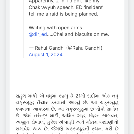
Apparently, 2 in 1 didn’t like my
Chakravyuh speech. ED ‘insiders’
tell me a raid is being planned.
Waiting with open arms
@dir_ed
…..Chai and biscuits on me.
— Rahul Gandhi (@RahulGandhi)
August 1, 2024
રાહુલ ગાંધી એ વધુમાં કહ્યું કે 21મી સદીમાં એક નવું
ચક્રવ્યુહ તૈયાર કરવામાં આવ્યું છે. આ ચક્રવ્યુહ
કમળના આકારમાં છે. આ ચક્રવ્યુહમાં છ લોકો સામેલ
છે. જેમાં નરેન્દ્ર મોદી, અમિત શાહ, મોહન ભાગવત,
અજીત ડોભાલ, મુકેશ અંબાણી અને ગૌતમ અદાણીનો
સમાવેશ થાય છે. જેમણે ચક્રવ્યુહની રચના કરી છે