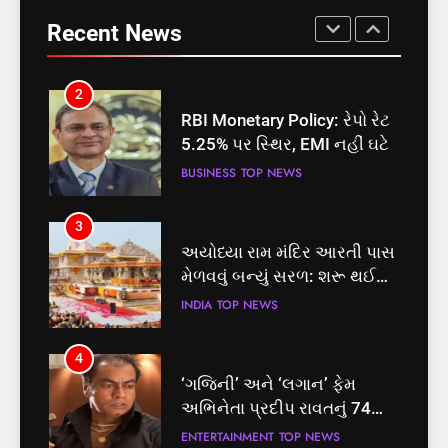
પ્રક્રિયા
બેઠક પરથી પવન પાંડેને 2027
5.25% પર સ્થિર, EMI નહીં ઘટે
Recent News
માટે બનાવાયા ઉમેદવાર
INDIA
TOP NEWS
BUSINESS
TOP NEWS
2
3
RBI Monetary Policy: રેપો રેટ
અયોધ્યા રામ મંદિર આરતી પાસ
5.25% પર સ્થિર, EMI નહીં ઘટે
મેળવવું બન્યું સરળ: શરૂ થઈ
તત્કાલ સુવિધા, જાણો સંપૂર્ણ
BUSINESS
TOP NEWS
INDIA
TOP NEWS
પ્રક્રિયા
3
4
અયોધ્યા રામ મંદિર આરતી પાસ
‘ગજિની’ અને ‘લગાન’ ફેમ
મેળવવું બન્યું સરળ: શરૂ થઈ
અભિનેતા પ્રદીપ રાવતનું 74
તત્કાલ સુવિધા, જાણો સંપૂર્ણ
વર્ષની વયે નિધન, બ્લડ કેન્સર
INDIA
TOP NEWS
ENTERTAINMENT
TOP NEWS
પ્રક્રિયા
સામે હારી ગયા જંગ
4
5
‘ગજિની’ અને ‘લગાન’ ફેમ
કોડીનારના છારા દરિયાકાંઠે પાંચ
અભિનેતા પ્રદીપ રાવતનું 74
કિશોરો ડૂબ્યા, 3નો બચાવ, 2
વર્ષની વયે નિધન, બ્લડ કેન્સર
લાપતા
ENTERTAINMENT
TOP NEWS
GUJARAT
TOP NEWS