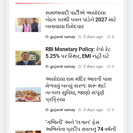
સમાજવાદી પાર્ટીએ અયોધ્યા
5
બેઠક પરથી પવન પાંડેને 2027 માટે
કોડીનારના છારા દરિયાકાંઠે પાંચ
બનાવાયા ઉમેદવાર
કિશોરો ડૂબ્યા, 3નો બચાવ, 2
લાપતા
GUJARAT
TOP NEWS
gujarat samay
3 days ago
0
RBI Monetary Policy: રેપો રેટ
6
5.25% પર સ્થિર, EMI નહીં ઘટે
પાસપોર્ટ વેરિફિકેશન માટે હવે
gujarat samay
3 days ago
0
પોલીસ સ્ટેશનના ધક્કામાંથી
મુક્તિ,ગુજરાતમાં વેરિફિકેશન
GUJARAT
TOP NEWS
અયોધ્યા રામ મંદિર આરતી પાસ
પ્રક્રિયા બની સરળ
મેળવવું બન્યું સરળ: શરૂ થઈ
7
તત્કાલ સુવિધા, જાણો સંપૂર્ણ
રાજ્યસભામાં ‘જન્મ અને મૃત્યુ
પ્રક્રિયા
નોંધણી બિલ2026’ ધ્વનિમતથી
gujarat samay
3 days ago
0
પાસ, વિપક્ષનો ઉગ્ર હોબાળો
INDIA
TOP NEWS
‘ગજિની’ અને ‘લગાન’ ફેમ
અભિનેતા પ્રદીપ રાવતનું 74 વર્ષની
8