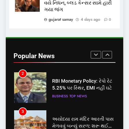
વયે નિધન, બ્લડ કેન્સર સામે હારી
શું તમારું મધ કે ઘી ખરેખર શુદ્ધ
ગયા જંગ
છે? FSSAIએ ડાબરના દાવાઓની
પોલ ખોલી, મૂક્યો પ્રતિબંધ
gujarat samay
4 days ago
0
INDIA
TOP NEWS
1
સમાજવાદી પાર્ટીએ અયોધ્યા
બેઠક પરથી પવન પાંડેને 2027
Popular News
માટે બનાવાયા ઉમેદવાર
INDIA
TOP NEWS
2
RBI Monetary Policy: રેપો રેટ
5.25% પર સ્થિર, EMI નહીં ઘટે
BUSINESS
TOP NEWS
3
અયોધ્યા રામ મંદિર આરતી પાસ
મેળવવું બન્યું સરળ: શરૂ થઈ