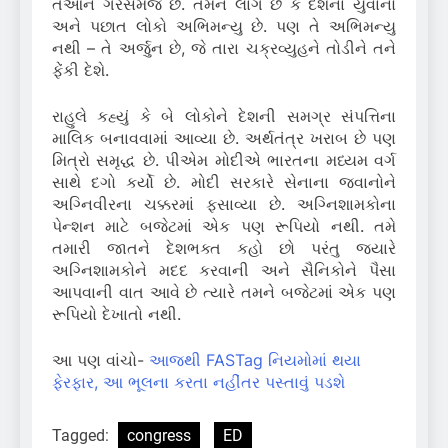
તેઓને ગેરસમજ છે. તેમને લાગે છે કે દેશના યુવાનો
અને પછાત લોકો અભિમન્યુ છે. પણ તે અભિમન્યુ
નથી – તે અર્જુન છે, જે તારા ચક્રવ્યુહને તોડીને તને
ફેંકી દેશે.
રાહુલે કહ્યું કે બે લોકોને દેશની સમગ્ર સંપત્તિના
માલિક બનાવવામાં આવ્યા છે. અર્થતંત્ર ખરાબ છે પણ
મિત્રો સમૃદ્ધ છે. પીએમ મોદીએ ભારતના મધ્યમ વર્ગ
સાથે દગો કર્યો છે. મોદી સરકારે સેનાના જવાનોને
અગ્નિવીરના ચક્કરમાં ફસાવ્યા છે. અગ્નિશામકોના
પેન્શન માટે બજેટમાં એક પણ રૂપિયો નથી. તમે
તમારી જાતને દેશભક્ત કહો છો પરંતુ જ્યારે
અગ્નિશામકોને મદદ કરવાની અને સૈનિકોને પૈસા
આપવાની વાત આવે છે ત્યારે તમને બજેટમાં એક પણ
રૂપિયો દેખાતો નથી.
આ પણ વાંચો-
આજથી FASTag નિયમોમાં થયા
ફેરફાર, આ ભૂલના કરતા નહીંતર પસ્તાવું પડશે
Tagged:
congress
ED