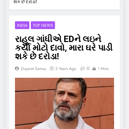
શકે છે દરોડા!
INDIA
TOP NEWS
રાહુલ ગાંધીએ EDને લઇને
કર્યો મોટો દાવો, મારા ઘરે પાડી
શકે છે દરોડા!
0
Gujarat Samay
2 Years Ago
1 Mins