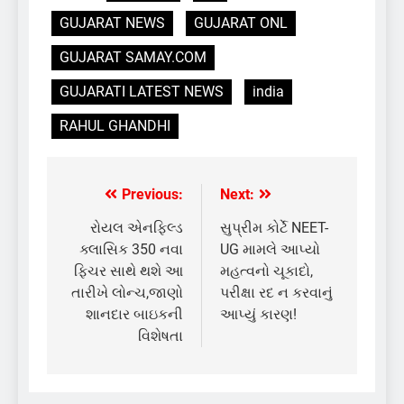
GUJARAT NEWS
GUJARAT ONL
GUJARAT SAMAY.COM
GUJARATI LATEST NEWS
india
RAHUL GHANDHI
Previous:
Next:
Post
navigation
રોયલ એનફિલ્ડ
સુપ્રીમ કોર્ટે NEET-
ક્લાસિક 350 નવા
UG મામલે આપ્યો
ફિચર સાથે થશે આ
મહત્વનો ચૂકાદો,
તારીખે લોન્ચ,જાણો
પરીક્ષા રદ ન કરવાનું
શાનદાર બાઇકની
આપ્યું કારણ!
વિશેષતા