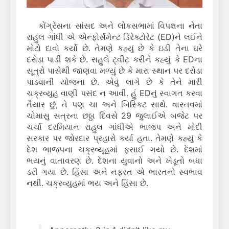
કોંગ્રેસના સાંસદ અને લોકસભામાં વિપક્ષના નેતા
રાહુલ ગાંધી એ એન્ફોર્સમેન્ટ ડિરેક્ટોરેટ (ED)ને લઈને
મોટો દાવો કર્યો છે.
તેમણે કહ્યું છે કે ઇડી તેના ઘરે
દરોડા પાડી શકે છે.
રાહુલે ટ્વીટ કરીને કહ્યું કે EDના
સૂત્રો પાસેથી જાણવા મળ્યું છે કે મારા સ્થાન પર દરોડા
પાડવાની યોજના છે.
એવું લાગે છે કે તેને મારી
ચક્રવ્યુહ વાણી પસંદ ન આવી.
હું EDનું સ્વાગત કરવા
તૈયાર છું, તે પણ ચા અને બિસ્કિટ સાથે.
વાસ્તવમાં
ચોમાસુ સત્રના છઠ્ઠા દિવસે 29 જુલાઈએ બજેટ પર
ચર્ચા દરમિયાન રાહુલ ગાંધીએ ભાજપ અને મોદી
સરકાર પર જોરદાર પ્રહારો કર્યા હતા.
તેમણે કહ્યું કે
દેશ ભાજપના ચક્રવ્યૂહમાં ફસાઈ ગયો છે.
દેશમાં
ભયનું વાતાવરણ છે.
દેશના યુવાનો અને ખેડૂતો બધા
ડરી ગયા છે.
હિંસા અને નફરત એ ભારતનો સ્વભાવ
નથી.
ચક્રવ્યુહમાં ભય અને હિંસા છે.