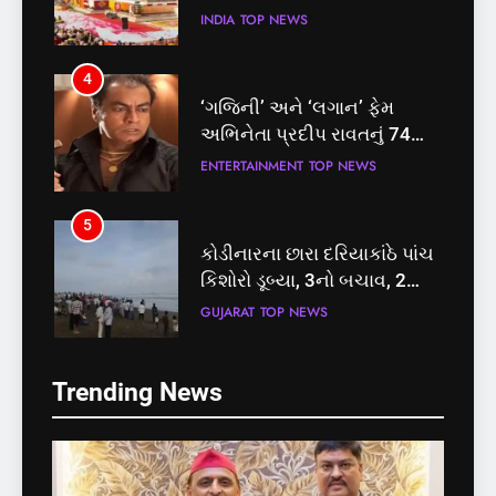
તત્કાલ સુવિધા, જાણો સંપૂર્ણ
INDIA
TOP NEWS
પ્રક્રિયા
4
‘ગજિની’ અને ‘લગાન’ ફેમ
અભિનેતા પ્રદીપ રાવતનું 74
વર્ષની વયે નિધન, બ્લડ કેન્સર
ENTERTAINMENT
TOP NEWS
સામે હારી ગયા જંગ
5
કોડીનારના છારા દરિયાકાંઠે પાંચ
કિશોરો ડૂબ્યા, 3નો બચાવ, 2
લાપતા
GUJARAT
TOP NEWS
5
6
Trending News
કોડીનારના છારા દરિયાકાંઠે પાંચ
પાસપોર્ટ વેરિફિકેશન માટે હવે
કિશોરો ડૂબ્યા, 3નો બચાવ, 2
પોલીસ સ્ટેશનના ધક્કામાંથી
લાપતા
મુક્તિ,ગુજરાતમાં વેરિફિકેશન
GUJARAT
TOP NEWS
GUJARAT
TOP NEWS
પ્રક્રિયા બની સરળ