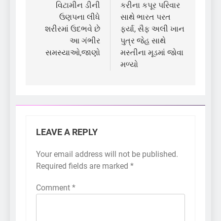
navigation
વિટામીન ડીની
કરીના કપૂર પરિવાર
ઉણપના લીધે
સાથે ભારત પરત
શરીરમાં ઉદભવે છે
ફર્યા, સૈફ અલી ખાન
આ ગંભીર
પુત્ર જેહ સાથે
સમસ્યાઓ,જાણો
મસ્તીના મૂડમાં જોવા
મળ્યો
LEAVE A REPLY
Your email address will not be published.
Required fields are marked
*
Comment
*