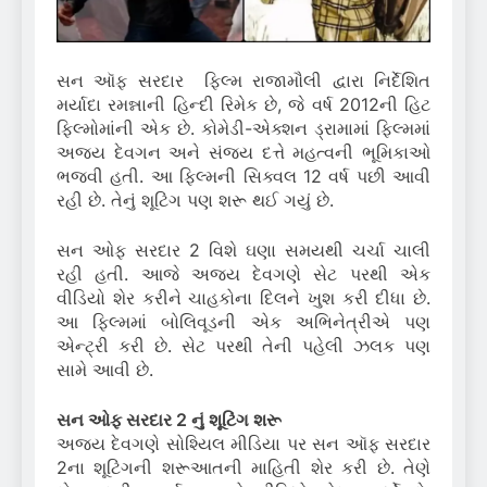
સન ઑફ સરદાર ફિલ્મ રાજામૌલી દ્વારા નિર્દેશિત
મર્યાદા રમન્નાની હિન્દી રિમેક છે, જે વર્ષ 2012ની હિટ
ફિલ્મોમાંની એક છે. કોમેડી-એક્શન ડ્રામામાં ફિલ્મમાં
અજય દેવગન અને સંજય દત્તે મહત્વની ભૂમિકાઓ
ભજવી હતી. આ ફિલ્મની સિક્વલ 12 વર્ષ પછી આવી
રહી છે. તેનું શૂટિંગ પણ શરૂ થઈ ગયું છે.
સન ઓફ સરદાર 2 વિશે ઘણા સમયથી ચર્ચા ચાલી
રહી હતી. આજે અજય દેવગણે સેટ પરથી એક
વીડિયો શેર કરીને ચાહકોના દિલને ખુશ કરી દીધા છે.
આ ફિલ્મમાં બોલિવૂડની એક અભિનેત્રીએ પણ
એન્ટ્રી કરી છે. સેટ પરથી તેની પહેલી ઝલક પણ
સામે આવી છે.
સન ઓફ સરદાર 2 નું શૂટિંગ શરૂ
અજય દેવગણે સોશ્યિલ મીડિયા પર સન ઑફ સરદાર
2ના શૂટિંગની શરૂઆતની માહિતી શેર કરી છે. તેણે