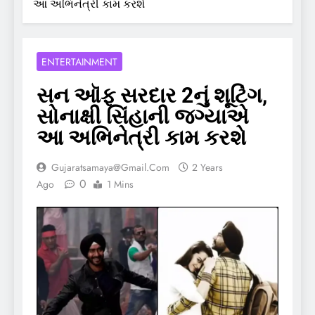
આ અભિનેત્રી કામ કરશે
ENTERTAINMENT
સન ઑફ સરદાર 2નું શૂટિંગ,
સોનાક્ષી સિંહાની જગ્યાએ
આ અભિનેત્રી કામ કરશે
Gujaratsamaya@gmail.com
2 Years
0
Ago
1 Mins