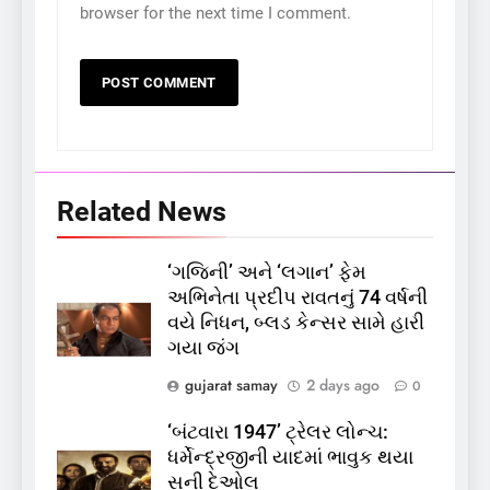
browser for the next time I comment.
5
કોડીનારના છારા દરિયાકાંઠે પાંચ
Related News
કિશોરો ડૂબ્યા, 3નો બચાવ, 2
લાપતા
GUJARAT
TOP NEWS
‘ગજિની’ અને ‘લગાન’ ફેમ
અભિનેતા પ્રદીપ રાવતનું 74 વર્ષની
6
વયે નિધન, બ્લડ કેન્સર સામે હારી
પાસપોર્ટ વેરિફિકેશન માટે હવે
ગયા જંગ
પોલીસ સ્ટેશનના ધક્કામાંથી
gujarat samay
2 days ago
0
મુક્તિ,ગુજરાતમાં વેરિફિકેશન
GUJARAT
TOP NEWS
પ્રક્રિયા બની સરળ
‘બંટવારા 1947’ ટ્રેલર લોન્ચ:
ધર્મેન્દ્રજીની યાદમાં ભાવુક થયા
7
સની દેઓલ