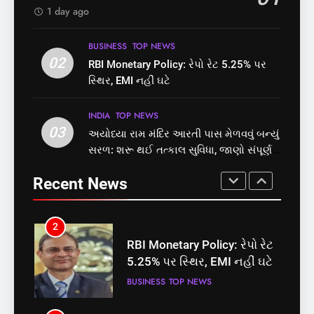
બેઠક પરથી પવન પાંડેને 2027
શું તમારું મધ કે ઘી ખરેખર શુદ્ધ
1 day ago
માટે બનાવાયા ઉમેદવાર
INDIA
TOP NEWS
છે? FSSAIએ ડાબરના દાવાઓની
પોલ ખોલી, મૂક્યો પ્રતિબંધ
INDIA
TOP NEWS
BUSINESS
TOP NEWS
2
02
RBI Monetary Policy: રેપો રેટ 5.25% પર
RBI Monetary Policy: રેપો રેટ
સ્થિર, EMI નહીં ઘટે
1
5.25% પર સ્થિર, EMI નહીં ઘટે
સમાજવાદી પાર્ટીએ અયોધ્યા
BUSINESS
TOP NEWS
બેઠક પરથી પવન પાંડેને 2027
INDIA
TOP NEWS
03
માટે બનાવાયા ઉમેદવાર
અયોધ્યા રામ મંદિર આરતી પાસ મેળવવું બન્યું
INDIA
TOP NEWS
સરળ: શરૂ થઈ તત્કાલ સુવિધા, જાણો સંપૂર્ણ
3
પ્રક્રિયા
અયોધ્યા રામ મંદિર આરતી પાસ
2
Recent News
મેળવવું બન્યું સરળ: શરૂ થઈ
RBI Monetary Policy: રેપો રેટ
તત્કાલ સુવિધા, જાણો સંપૂર્ણ
INDIA
TOP NEWS
5.25% પર સ્થિર, EMI નહીં ઘટે
પ્રક્રિયા
BUSINESS
TOP NEWS
4
‘ગજિની’ અને ‘લગાન’ ફેમ
3
અભિનેતા પ્રદીપ રાવતનું 74
અયોધ્યા રામ મંદિર આરતી પાસ
વર્ષની વયે નિધન, બ્લડ કેન્સર
ENTERTAINMENT
TOP NEWS
મેળવવું બન્યું સરળ: શરૂ થઈ
સામે હારી ગયા જંગ