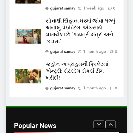
રાજ્યસભામાં ‘જન્મ અને મૃત્યુ
નોંધણી બિલ2026’ ધ્વનિમતથી
gujarat samay
1 week ago
0
પાસ, વિપક્ષનો ઉગ્ર હોબાળો
INDIA
TOP NEWS
સોનાક્ષી સિંહાના ઘરમાં જોવા મળ્યું
અનોખું પેઇન્ટિંગ: એકસાથે
8
લખાયેલા છે ‘ગાયત્રી મંત્ર’ અને
શું તમારું મધ કે ઘી ખરેખર શુદ્ધ
‘કલમા’
છે? FSSAIએ ડાબરના દાવાઓની
gujarat samay
1 month ago
0
પોલ ખોલી, મૂક્યો પ્રતિબંધ
INDIA
TOP NEWS
જ્હોન અબ્રાહમની ક્રિકેટમાં
એન્ટ્રી: રોટરડેમ ડોકર્સ ટીમ
1
ખરીદી!
સમાજવાદી પાર્ટીએ અયોધ્યા
બેઠક પરથી પવન પાંડેને 2027
gujarat samay
1 month ago
0
માટે બનાવાયા ઉમેદવાર
INDIA
TOP NEWS
2
RBI Monetary Policy: રેપો રેટ
Popular News
5.25% પર સ્થિર, EMI નહીં ઘટે