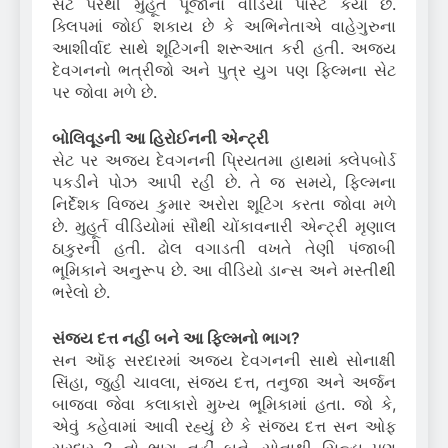
સેટ પરથી મુહૂર્ત પૂજાનો વીડિયો પોસ્ટ કર્યો છે.
ક્લિપમાં જોઈ શકાય છે કે અભિનેતાએ વાહેગુરુના
આશીર્વાદ સાથે શૂટિંગની શરૂઆત કરી હતી. અજય
દેવગનનો ભત્રીજો અને પુત્ર યુગ પણ ફિલ્મના સેટ
પર જોવા મળે છે.
બોલિવૂડની આ હિરોઈનની એન્ટ્રી
સેટ પર અજય દેવગનની પ્રિયતમા હાથમાં ક્લેપબોર્ડ
પકડીને પોઝ આપી રહી છે. તે જ સમયે, ફિલ્મના
નિર્દેશક વિજય કુમાર અરોરા શૂટિંગ કરતા જોવા મળે
છે. મુહૂર્ત વીડિયોમાં સૌથી ચોંકાવનારી એન્ટ્રી મૃણાલ
ઠાકુરની હતી. ઢોલ વગાડતી વખતે તેણી પંજાબી
ભૂમિકાને અનુરૂપ છે. આ વીડિયો ડાન્સ અને મસ્તીથી
ભરેલો છે.
સંજય દત્ત નહીં બને આ ફિલ્મનો ભાગ?
સન ઑફ સરદારમાં અજય દેવગનની સાથે સોનાક્ષી
સિંહા, જુહી ચાવલા, સંજય દત્ત, તનુજા અને અર્જન
બાજવા જેવા કલાકારો મુખ્ય ભૂમિકામાં હતા. જો કે,
એવું કહેવામાં આવી રહ્યું છે કે સંજય દત્ત સન ઓફ