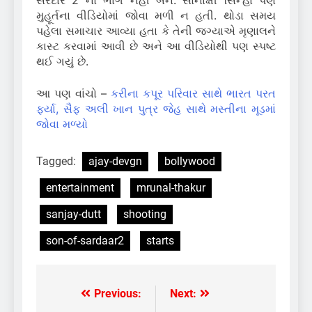
સરદાર 2 નો ભાગ નહીં બને. સોનાક્ષી સિન્હા પણ
મુહૂર્તના વીડિયોમાં જોવા મળી ન હતી. થોડા સમય
પહેલા સમાચાર આવ્યા હતા કે તેની જગ્યાએ મૃણાલને
કાસ્ટ કરવામાં આવી છે અને આ વીડિયોથી પણ સ્પષ્ટ
થઈ ગયું છે.
આ પણ વાંચો –
કરીના કપૂર પરિવાર સાથે ભારત પરત
ફર્યા, સૈફ અલી ખાન પુત્ર જેહ સાથે મસ્તીના મૂડમાં
જોવા મળ્યો
Tagged:
ajay-devgn
bollywood
entertainment
mrunal-thakur
sanjay-dutt
shooting
son-of-sardaar2
starts
Previous:
Next:
Post