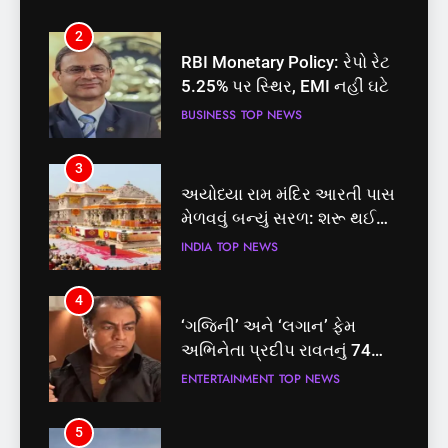
BUSINESS
TOP NEWS
3
અયોધ્યા રામ મંદિર આરતી પાસ
મેળવવું બન્યું સરળ: શરૂ થઈ
તત્કાલ સુવિધા, જાણો સંપૂર્ણ
INDIA
TOP NEWS
પ્રક્રિયા
4
‘ગજિની’ અને ‘લગાન’ ફેમ
અભિનેતા પ્રદીપ રાવતનું 74
વર્ષની વયે નિધન, બ્લડ કેન્સર
ENTERTAINMENT
TOP NEWS
સામે હારી ગયા જંગ
5
કોડીનારના છારા દરિયાકાંઠે પાંચ
કિશોરો ડૂબ્યા, 3નો બચાવ, 2
લાપતા
GUJARAT
TOP NEWS