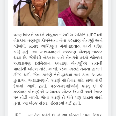
વકફ બિલને લઈને સંયુક્ત સંસદીય સમિતિ (JPC)ની
બેઠકમાં તૃણમૂલ કોંગ્રેસના નેતા કલ્યાણ બેનર્જી અને
બીજેપી સાંસદ અભિજીત ગંગોપાધ્યાય વચ્ચે ઘર્ષણ
થયું હતું.
આ અથડામણમાં કલ્યાણ બેનર્જી ઘાયલ
થયા છે.
જેપીસી બેઠકમાં બંને નેતાઓ વચ્ચે જોરદાર
અથડામણ દરમિયાન કલ્યાણ બેનર્જીએ કાચની
પાણીની બોટલ તોડી નાખી, જેના કારણે તેમના હાથમાં
ઈજા થઈ.
જેના કારણે તેને હાથમાં ચાર ટાંકા આવ્યા
હતા.
આ અથડામણને કારણે થોડીવાર માટે સભા રોકી
દેવામાં આવી હતી.
પ્રત્યક્ષદર્શીઓનું કહેવું છે કે
કલ્યાણ બેનર્જીએ અચાનક બોટલ ઉપાડી અને ટેબલ
પર તોડી નાખી.
જેના કારણે તે પોતે પણ ઘાયલ થયો
હતો.
આ બેઠક સંસદ પરિસરમાં થઈ હતી.
JPC સૂત્રોનું કહેવું છે કે આ બેઠકમાં ઘણા નિવૃત્ત