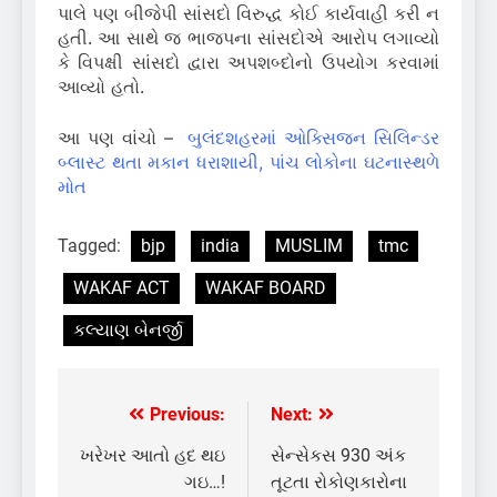
પાલે પણ બીજેપી સાંસદો વિરુદ્ધ કોઈ કાર્યવાહી કરી ન
હતી.
આ સાથે જ ભાજપના સાંસદોએ આરોપ લગાવ્યો
કે વિપક્ષી સાંસદો દ્વારા અપશબ્દોનો ઉપયોગ કરવામાં
આવ્યો હતો.
આ પણ વાંચો –
બુલંદશહરમાં ઓક્સિજન સિલિન્ડર
બ્લાસ્ટ થતા મકાન ધરાશાયી, પાંચ લોકોના ઘટનાસ્થળે
મોત
Tagged:
bjp
india
MUSLIM
tmc
WAKAF ACT
WAKAF BOARD
કલ્યાણ બેનર્જી
Previous:
Next:
Post
navigation
ખરેખર આતો હદ થઇ
સેન્સેકસ 930 અંક
ગઇ…!
તૂટતા રોકોણકારોના