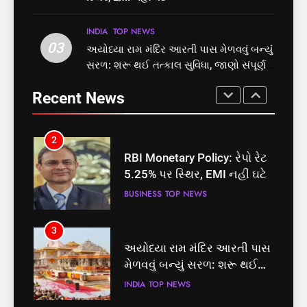
પોલ ખોલી, મૂક્યો પ્રતિબંધ
માટે બનાવાયા ઉમેદવાર
INDIA
TOP NEWS
INDIA
TOP NEWS
INDIA
TOP NEWS
03
અયોધ્યા રામ મંદિર આરતી પાસ મેળવવું બન્યું
1
2
સરળ: શરૂ થઈ તત્કાલ સુવિધા, જાણો સંપૂર્ણ
સમાજવાદી પાર્ટીએ અયોધ્યા
RBI Monetary Policy: રેપો રેટ
પ્રક્રિયા
બેઠક પરથી પવન પાંડેને 2027
5.25% પર સ્થિર, EMI નહીં ઘટે
Recent News
માટે બનાવાયા ઉમેદવાર
INDIA
TOP NEWS
BUSINESS
TOP NEWS
2
3
RBI Monetary Policy: રેપો રેટ
અયોધ્યા રામ મંદિર આરતી પાસ
5.25% પર સ્થિર, EMI નહીં ઘટે
મેળવવું બન્યું સરળ: શરૂ થઈ
તત્કાલ સુવિધા, જાણો સંપૂર્ણ
BUSINESS
TOP NEWS
INDIA
TOP NEWS
પ્રક્રિયા
3
4
અયોધ્યા રામ મંદિર આરતી પાસ
‘ગજિની’ અને ‘લગાન’ ફેમ
મેળવવું બન્યું સરળ: શરૂ થઈ
અભિનેતા પ્રદીપ રાવતનું 74
તત્કાલ સુવિધા, જાણો સંપૂર્ણ
વર્ષની વયે નિધન, બ્લડ કેન્સર
INDIA
TOP NEWS
ENTERTAINMENT
TOP NEWS
પ્રક્રિયા
સામે હારી ગયા જંગ