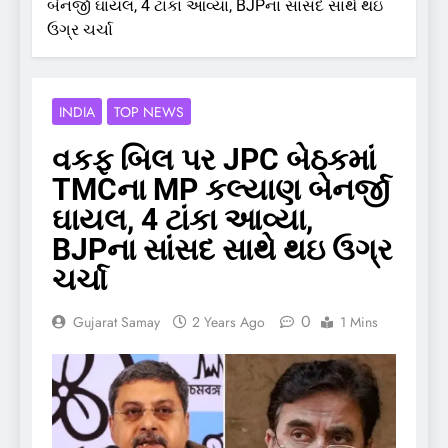
બેનર્જી ઘાયલ, 4 ટાંકા આવ્યા, BJPના સાંસદ સાથે થઇ
ઉગ્ર ચર્ચા
INDIA
TOP NEWS
વકફ બિલ પર JPC બેઠકમાં
TMCના MP કલ્યાણ બેનર્જી
ઘાયલ, 4 ટાંકા આવ્યા,
BJPના સાંસદ સાથે થઇ ઉગ્ર
ચર્ચા
0
Gujarat Samay
2 Years Ago
1 Mins