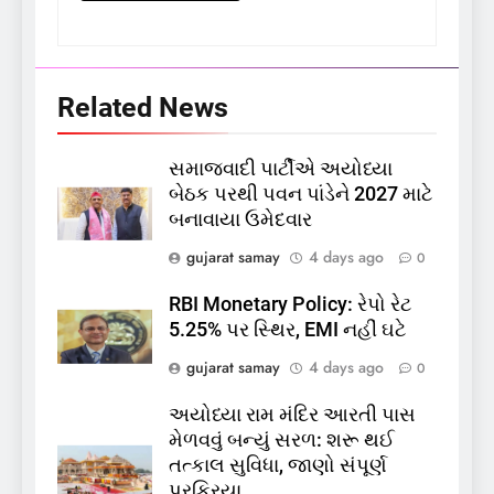
Related News
સમાજવાદી પાર્ટીએ અયોધ્યા
5
બેઠક પરથી પવન પાંડેને 2027 માટે
કોડીનારના છારા દરિયાકાંઠે પાંચ
બનાવાયા ઉમેદવાર
કિશોરો ડૂબ્યા, 3નો બચાવ, 2
લાપતા
GUJARAT
TOP NEWS
gujarat samay
4 days ago
0
RBI Monetary Policy: રેપો રેટ
6
5.25% પર સ્થિર, EMI નહીં ઘટે
પાસપોર્ટ વેરિફિકેશન માટે હવે
gujarat samay
4 days ago
0
પોલીસ સ્ટેશનના ધક્કામાંથી
મુક્તિ,ગુજરાતમાં વેરિફિકેશન
GUJARAT
TOP NEWS
અયોધ્યા રામ મંદિર આરતી પાસ
પ્રક્રિયા બની સરળ
મેળવવું બન્યું સરળ: શરૂ થઈ
7
તત્કાલ સુવિધા, જાણો સંપૂર્ણ
રાજ્યસભામાં ‘જન્મ અને મૃત્યુ
પ્રક્રિયા