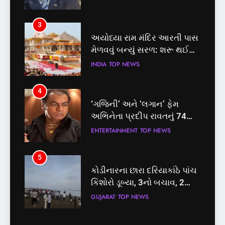
3
અયોધ્યા રામ મંદિર આરતી પાસ
મેળવવું બન્યું સરળ: શરૂ થઈ
તત્કાલ સુવિધા, જાણો સંપૂર્ણ
INDIA
TOP NEWS
પ્રક્રિયા
4
‘ગજિની’ અને ‘લગાન’ ફેમ
અભિનેતા પ્રદીપ રાવતનું 74
વર્ષની વયે નિધન, બ્લડ કેન્સર
ENTERTAINMENT
TOP NEWS
સામે હારી ગયા જંગ
5
કોડીનારના છારા દરિયાકાંઠે પાંચ
કિશોરો ડૂબ્યા, 3નો બચાવ, 2
લાપતા
GUJARAT
TOP NEWS
5
6