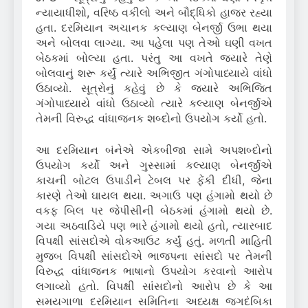
ન્યાયાધીશો, વરિષ્ઠ વકીલો અને બૌદ્ધિકો હાજર રહ્યા
હતા.
દરમિયાન અચાનક કલ્યાણ બેનર્જી ઉભા થયા
અને બોલવા લાગ્યા.
આ પહેલા પણ તેઓ ઘણી વખત
બેઠકમાં બોલ્યા હતા.
પરંતુ આ વખતે જ્યારે તેણે
બોલવાનું શરૂ કર્યું ત્યારે અભિજીત ગંગોપાધ્યાયે વાંધો
ઉઠાવ્યો.
સૂત્રોનું કહેવું છે કે જ્યારે અભિજિત
ગંગોપાધ્યાયે વાંધો ઉઠાવ્યો ત્યારે કલ્યાણ બેનર્જીએ
તેમની વિરુદ્ધ વાંધાજનક શબ્દોનો ઉપયોગ કર્યો હતો.
આ દરમિયાન બંનેએ એકબીજા સામે અપશબ્દોનો
ઉપયોગ કર્યો અને ગુસ્સામાં કલ્યાણ બેનર્જીએ
કાચની બોટલ ઉપાડીને ટેબલ પર ફેંકી દીધી, જેના
કારણે તેઓ ઘાયલ થયા.
અગાઉ પણ હંગામો થયો છે
વકફ બિલ પર જેપીસીની બેઠકમાં હંગામો થયો છે.
ગયા અઠવાડિયે પણ ભારે હંગામો થયો હતો, ત્યારબાદ
વિપક્ષી સાંસદોએ વોકઆઉટ કર્યું હતું.
મળતી માહિતી
મુજબ વિપક્ષી સાંસદોએ ભાજપના સાંસદો પર તેમની
વિરુદ્ધ વાંધાજનક ભાષાનો ઉપયોગ કરવાનો આરોપ
લગાવ્યો હતો.
વિપક્ષી સાંસદોનો આરોપ છે કે આ
સમયગાળા દરમિયાન સમિતિના અધ્યક્ષ જગદંબિકા