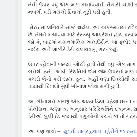
તેની ઉપર વધુ એક માળ બનાવવાની તૈયારી ચાલી ર
નબળી પડી ગયેલી દિવાલો તૂટી પડી હતી.
મેરઠ માં શનિવારે સાંજે થયેલા આ અકસ્માતમાં રવિ
છે. તેમને બચાવવા માટે રેસ્ક્યુ ઓપરેશન હાથ ધરવ
જો કે, બાદમાં મકાનમાલિક અલાઉદ્દીને આ ફ્લોર પર ડ
નઈમ અને શાકીરે ડેરી ચલાવવાનું શરૂ કર્યું.
ઉપર રહેવાની જગ્યા ઓછી હતી તેથી વધુ એક માળ બા
બનેલી હતી. આવી સ્થિતિમાં જેમ જેમ ઉપરનો માળ બ
કચરો ભેગો કરી રહ્યા હતા. અહીં ઘણા દિવસોથી સત
પાયાથી દિવાલો સુધી ભીનાશ જોવા મળી હતી.
આ ભીનાશને કારણે એક અઠવાડિયા પહેલા ઘરનો નાન
પોલીસના જણાવ્યા અનુસાર પરિસ્થિતિને ધ્યાનમાં 
ડેરીઓ ખુલી છે. જ્યાંથી પશુઓનો કચરો કાં તો ગટરમ
આ પણ વાંચો –
યુવતી માત્ર ટુવાલ પહેરીને જ રસ