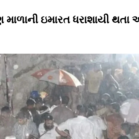
્રણ માળાની ઇમારત ધરાશાયી થતા 