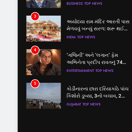
BUSINESS
TOP NEWS
3
અયોધ્યા રામ મંદિર આરતી પાસ
મેળવવું બન્યું સરળ: શરૂ થઈ
તત્કાલ સુવિધા, જાણો સંપૂર્ણ
INDIA
TOP NEWS
પ્રક્રિયા
4
‘ગજિની’ અને ‘લગાન’ ફેમ
અભિનેતા પ્રદીપ રાવતનું 74
વર્ષની વયે નિધન, બ્લડ કેન્સર
ENTERTAINMENT
TOP NEWS
સામે હારી ગયા જંગ
5
કોડીનારના છારા દરિયાકાંઠે પાંચ
કિશોરો ડૂબ્યા, 3નો બચાવ, 2
લાપતા
GUJARAT
TOP NEWS
6
પાસપોર્ટ વેરિફિકેશન માટે હવે
પોલીસ સ્ટેશનના ધક્કામાંથી