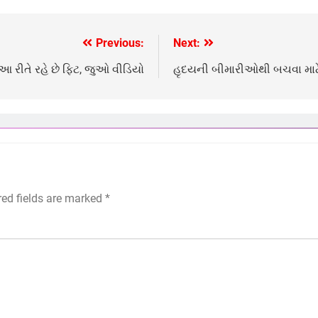
Previous:
Next:
 રીતે રહે છે ફિટ, જુઓ વીડિયો
હૃદયની બીમારીઓથી બચવા મા
red fields are marked
*