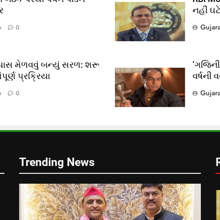
ર
નહીં ઘટ
Gujar
o
0
ાસ મેળવવું બન્યું સરળ: શરૂ
‘ગજિની’
ૂર્ણ પ્રક્રિયા
વર્ષની 
?
Gujar
o
0
લ
Trending News