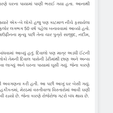
કારણે ઘરના પાયામાં પાણી ભરાઈ ગયા હતા. આનાથી
, જ્યારે એક-બે લોકો હજુ પણ કાટમાળ નીચે ફસાયેલા
 ફ્લોર લગભગ 50 વર્ષ પહેલા બનાવવામાં આવ્યો હતો.
ઉદ્દીનના મૃત્યુ પછી તેના ચાર પુત્રો સાજીદ, નદીમ,
વામાં આવ્યું હતું. દિવાલો પણ માત્ર અડધી ઈંટની
ોકો તેમની દિવાલ પાસેની ડેરીમાંથી છાણ અને અન્ય
ાગ્યું અને ઘરના પાયામાં ઘૂસી ગયું. જેના કારણે
ની અવગણના કરી હતી. આ પછી આખું ઘર બેસી ગયું.
ીકતમાં, મેરઠમાં વસ્તીવાળા વિસ્તારોમાં આવી ઘણી
ી રહ્યો છે. જેના કારણે રોજેરોજ ગટરો બંધ થાય છે.