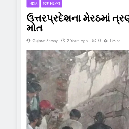
INDIA
TOP NEWS
ઉત્તરપ્રદેશના મેરઠમાં ત
મોત
0
Gujarat Samay
2 Years Ago
1 Mins