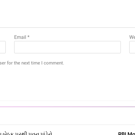
Email
*
We
ser for the next time I comment.
 બેઠક પરથી પવન પાંડેને
RBI Mon