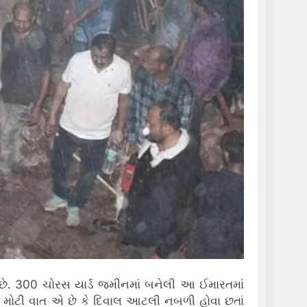
 છે. 300 ચોરસ યાર્ડ જમીનમાં બનેલી આ ઈમારતમાં
 મોટી વાત એ છે કે દિવાલ આટલી નબળી હોવા છતાં