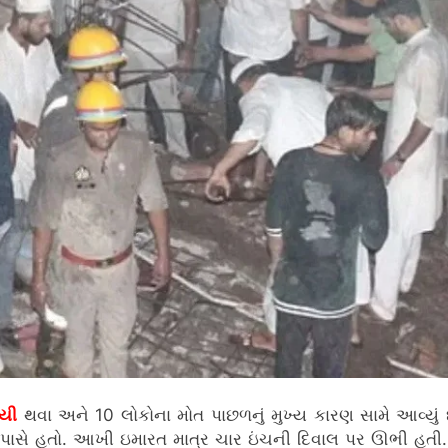
યી
થવા અને 10 લોકોના મોત પાછળનું મુખ્ય કારણ સામે આવ્યું
 પાસે હતો. આખી ઇમારત માત્ર ચાર ઇંચની દિવાલ પર ઊભી હતી.