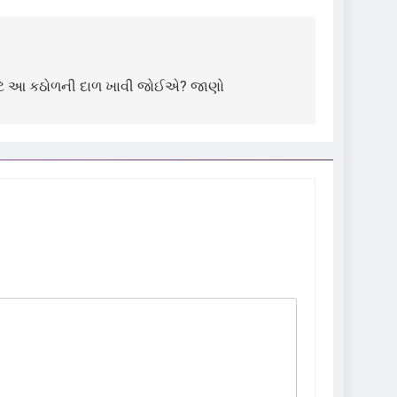
ટે આ કઠોળની દાળ ખાવી જોઈએ? જાણો