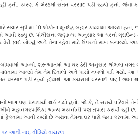
હી હતી. કારણ કે મેરઠમાં સતત વરસાદ પડી રહ્યો હતો. જેના 
વારે સવાર સુધીમાં 10 લોકોના મૃતદેહ બહાર કાઢવામાં આવ્યા હતા
ામાં આવી રહ્યું છે. પોલીસના જણાવ્યા અનુસાર આ ઘરનો ગ્રાઉન્ડ
ેરી ફાર્મ ખોલ્યું અને તેના રહેવા માટે ઉપરનો માળ બનાવ્યો. અલા
ંધવામાં આવ્યો. શરૂઆતમાં આ ઘર ડેરી અનુસાર થાંભલા વગર બાંધ
ાંધવામાં આવ્યો તેમ તેમ દિવાલો અને પાયો નબળો પડી ગયો. આ લ
ત વરસાદ પડી રહ્યો હોવાથી આ કચરામાં વરસાદી પાણી જમા થવા લ
ો ભાગ પણ ધરાશાયી થઈ ગયો હતો. જો કે, તે સમયે પરિવારે તે
રાખીને મહાનગરપાલિકા અન્ય મકાનોની પણ તપાસ કરાવી રહી છે. હક
ાં ફેંકવામાં આવી રહ્યો છે અથવા તેમના ઘર પાસે જમા કરવામાં આવ
્તા પર આવી ગઇ, વીડિયો વાયરલ