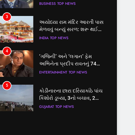
BUSINESS
TOP NEWS
3
અયોધ્યા રામ મંદિર આરતી પાસ
મેળવવું બન્યું સરળ: શરૂ થઈ
તત્કાલ સુવિધા, જાણો સંપૂર્ણ
INDIA
TOP NEWS
પ્રક્રિયા
4
‘ગજિની’ અને ‘લગાન’ ફેમ
અભિનેતા પ્રદીપ રાવતનું 74
વર્ષની વયે નિધન, બ્લડ કેન્સર
ENTERTAINMENT
TOP NEWS
સામે હારી ગયા જંગ
5
કોડીનારના છારા દરિયાકાંઠે પાંચ
કિશોરો ડૂબ્યા, 3નો બચાવ, 2
લાપતા
GUJARAT
TOP NEWS
6
પાસપોર્ટ વેરિફિકેશન માટે હવે
પોલીસ સ્ટેશનના ધક્કામાંથી