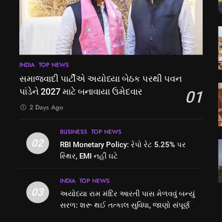
INDIA
TOP NEWS
સમાજવાદી પાર્ટીએ અયોધ્યા બેઠક પરથી પવન
પાંડેને 2027 માટે બનાવાયા ઉમેદવાર
01
2 Days Ago
BUSINESS
TOP NEWS
02
RBI Monetary Policy: રેપો રેટ 5.25% પર
સ્થિર, EMI નહીં ઘટે
INDIA
TOP NEWS
03
અયોધ્યા રામ મંદિર આરતી પાસ મેળવવું બન્યું
સરળ: શરૂ થઈ તત્કાલ સુવિધા, જાણો સંપૂર્ણ
પ્રક્રિયા