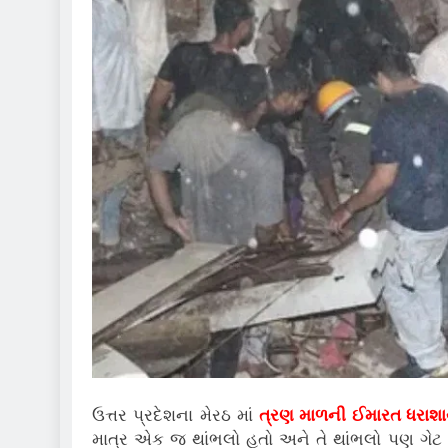
ઉત્તર પ્રદેશના મેરઠ માં
ત્રણ માળની ઈમારત ધરાશા
માત્ર એક જ થાંભલો હતો અને તે થાંભલો પણ ગેટ