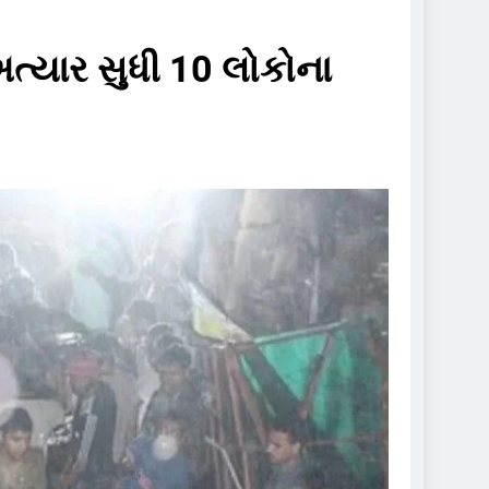
અત્યાર સુધી 10 લોકોના