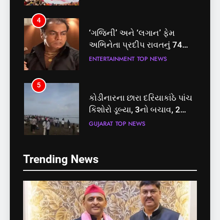
પ્રક્રિયા
4
‘ગજિની’ અને ‘લગાન’ ફેમ
અભિનેતા પ્રદીપ રાવતનું 74
વર્ષની વયે નિધન, બ્લડ કેન્સર
ENTERTAINMENT
TOP NEWS
સામે હારી ગયા જંગ
5
કોડીનારના છારા દરિયાકાંઠે પાંચ
કિશોરો ડૂબ્યા, 3નો બચાવ, 2
લાપતા
GUJARAT
TOP NEWS
5
6
Trending News
કોડીનારના છારા દરિયાકાંઠે પાંચ
પાસપોર્ટ વેરિફિકેશન માટે હવે
કિશોરો ડૂબ્યા, 3નો બચાવ, 2
પોલીસ સ્ટેશનના ધક્કામાંથી
લાપતા
મુક્તિ,ગુજરાતમાં વેરિફિકેશન
GUJARAT
TOP NEWS
GUJARAT
TOP NEWS
પ્રક્રિયા બની સરળ
6
7