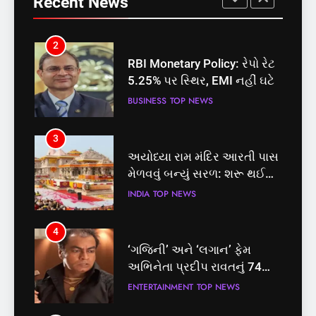
Recent News
માટે બનાવાયા ઉમેદવાર
INDIA
TOP NEWS
BUSINESS
TOP NEWS
2
3
RBI Monetary Policy: રેપો રેટ
અયોધ્યા રામ મંદિર આરતી પાસ
5.25% પર સ્થિર, EMI નહીં ઘટે
મેળવવું બન્યું સરળ: શરૂ થઈ
તત્કાલ સુવિધા, જાણો સંપૂર્ણ
BUSINESS
TOP NEWS
INDIA
TOP NEWS
પ્રક્રિયા
3
4
અયોધ્યા રામ મંદિર આરતી પાસ
‘ગજિની’ અને ‘લગાન’ ફેમ
મેળવવું બન્યું સરળ: શરૂ થઈ
અભિનેતા પ્રદીપ રાવતનું 74
તત્કાલ સુવિધા, જાણો સંપૂર્ણ
વર્ષની વયે નિધન, બ્લડ કેન્સર
INDIA
TOP NEWS
ENTERTAINMENT
TOP NEWS
પ્રક્રિયા
સામે હારી ગયા જંગ
4
5
‘ગજિની’ અને ‘લગાન’ ફેમ
કોડીનારના છારા દરિયાકાંઠે પાંચ
અભિનેતા પ્રદીપ રાવતનું 74
કિશોરો ડૂબ્યા, 3નો બચાવ, 2
વર્ષની વયે નિધન, બ્લડ કેન્સર
લાપતા
ENTERTAINMENT
TOP NEWS
GUJARAT
TOP NEWS
સામે હારી ગયા જંગ