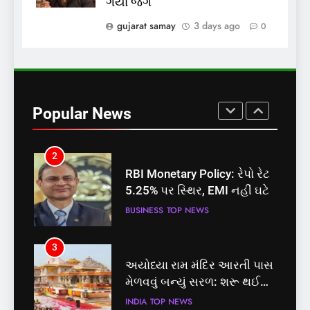
ગયા જંગ
છે? FSSAIએ ડાબરના દાવાઓની
પોલ ખોલી, મૂક્યો પ્રતિબંધ
gujarat samay
3 days ago
0
INDIA
TOP NEWS
1
સમાજવાદી પાર્ટીએ અયોધ્યા
બેઠક પરથી પવન પાંડેને 2027
Popular News
માટે બનાવાયા ઉમેદવાર
INDIA
TOP NEWS
2
RBI Monetary Policy: રેપો રેટ
5.25% પર સ્થિર, EMI નહીં ઘટે
BUSINESS
TOP NEWS
3
અયોધ્યા રામ મંદિર આરતી પાસ
મેળવવું બન્યું સરળ: શરૂ થઈ
તત્કાલ સુવિધા, જાણો સંપૂર્ણ
INDIA
TOP NEWS