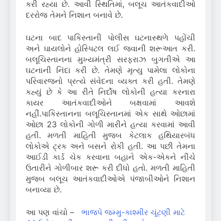
કરી રહ્યા છે. આવી સ્થિતિમાં, બલૂચ આતંકવાદીઓ
દરરોજ તેમને નિશાન બનાવે છે.
ઘટના બાદ પાકિસ્તાની પોલીસ ઘટનાસ્થળે પહોંચી
અને ઘાયલોને હોસ્પિટલ લઈ જવાની શરૂઆત કરી.
બલૂચિસ્તાનના મુખ્યમંત્રી સરફરાઝ બુગતીએ આ
ઘટનાની નિંદા કરી છે. તેમણે મૃત્યુ પામેલા લોકોના
પરિવારજનો પ્રત્યે સંવેદના વ્યક્ત કરી હતી. તેમણે
કહ્યું છે કે આ રીતે નિર્દોષ લોકોની હત્યા કરનારા
કાયર આતંકવાદીઓને બક્ષવામાં આવશે
નહીં.પાકિસ્તાનના બલૂચિસ્તાનમાં એક સાથે ઓછામાં
ઓછા 23 લોકોની ગોળી મારીને હત્યા કરવામાં આવી
હતી. મળતી માહિતી મુજબ કેટલાક હથિયારબંધ
લોકોએ ટ્રક અને બસને રોકી હતી. આ પછી તેમના
આઈડી કાર્ડ ચેક કરવાના બહાને એક-એકને નીચે
ઉતારીને ગોળીબાર શરૂ કરી દીધો હતો. મળતી માહિતી
મુજબ બલૂચ આતંકવાદીઓએ પંજાબીઓને નિશાન
બનાવ્યા છે.
આ પણ વાંચો –
ભાજપે જમ્મુ-કાશ્મીર ચૂંટણી માટે