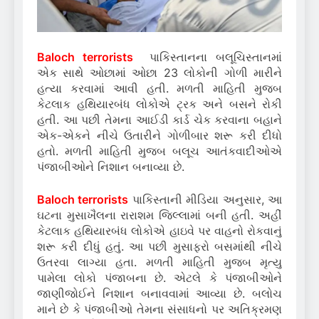
Baloch terrorists
પાકિસ્તાનના બલૂચિસ્તાનમાં
એક સાથે ઓછામાં ઓછા 23 લોકોની ગોળી મારીને
હત્યા કરવામાં આવી હતી. મળતી માહિતી મુજબ
કેટલાક હથિયારબંધ લોકોએ ટ્રક અને બસને રોકી
હતી. આ પછી તેમના આઈડી કાર્ડ ચેક કરવાના બહાને
એક-એકને નીચે ઉતારીને ગોળીબાર શરૂ કરી દીધો
હતો. મળતી માહિતી મુજબ બલૂચ આતંકવાદીઓએ
પંજાબીઓને નિશાન બનાવ્યા છે.
Baloch terrorists
પાકિસ્તાની મીડિયા અનુસાર, આ
ઘટના મુસાખૈલના રારાશમ જિલ્લામાં બની હતી. અહીં
કેટલાક હથિયારબંધ લોકોએ હાઇવે પર વાહનો રોકવાનું
શરૂ કરી દીધું હતું. આ પછી મુસાફરો બસમાંથી નીચે
ઉતરવા લાગ્યા હતા. મળતી માહિતી મુજબ મૃત્યુ
પામેલા લોકો પંજાબના છે. એટલે કે પંજાબીઓને
જાણીજોઈને નિશાન બનાવવામાં આવ્યા છે. બલોચ
માને છે કે પંજાબીઓ તેમના સંસાધનો પર અતિક્રમણ