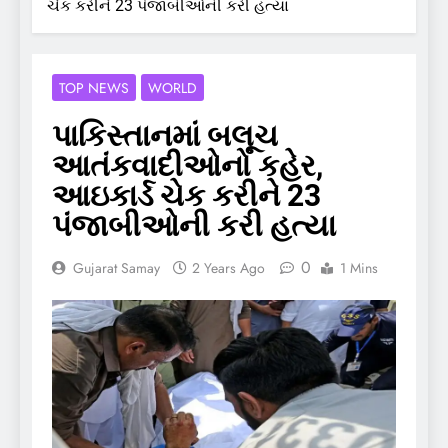
ચેક કરીને 23 પંજાબીઓની કરી હત્યા
TOP NEWS
WORLD
પાકિસ્તાનમાં બલૂચ
આતંકવાદીઓનો કહેર,
આઇકાર્ડ ચેક કરીને 23
પંજાબીઓની કરી હત્યા
0
Gujarat Samay
2 Years Ago
1 Mins