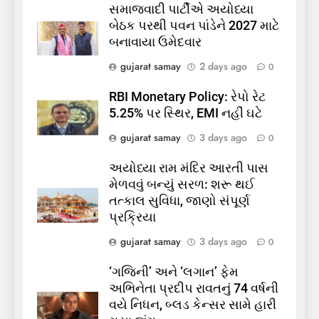
સમાજવાદી પાર્ટીએ અયોધ્યા
5
બેઠક પરથી પવન પાંડેને 2027 માટે
કોડીનારના છારા દરિયાકાંઠે પાંચ
બનાવાયા ઉમેદવાર
કિશોરો ડૂબ્યા, 3નો બચાવ, 2
લાપતા
GUJARAT
TOP NEWS
gujarat samay
2 days ago
0
RBI Monetary Policy: રેપો રેટ
6
5.25% પર સ્થિર, EMI નહીં ઘટે
પાસપોર્ટ વેરિફિકેશન માટે હવે
gujarat samay
3 days ago
0
પોલીસ સ્ટેશનના ધક્કામાંથી
મુક્તિ,ગુજરાતમાં વેરિફિકેશન
GUJARAT
TOP NEWS
અયોધ્યા રામ મંદિર આરતી પાસ
પ્રક્રિયા બની સરળ
મેળવવું બન્યું સરળ: શરૂ થઈ
7
તત્કાલ સુવિધા, જાણો સંપૂર્ણ
રાજ્યસભામાં ‘જન્મ અને મૃત્યુ
પ્રક્રિયા
નોંધણી બિલ2026’ ધ્વનિમતથી
gujarat samay
3 days ago
0
પાસ, વિપક્ષનો ઉગ્ર હોબાળો
INDIA
TOP NEWS
‘ગજિની’ અને ‘લગાન’ ફેમ
અભિનેતા પ્રદીપ રાવતનું 74 વર્ષની
8
વયે નિધન, બ્લડ કેન્સર સામે હારી
શું તમારું મધ કે ઘી ખરેખર શુદ્ધ