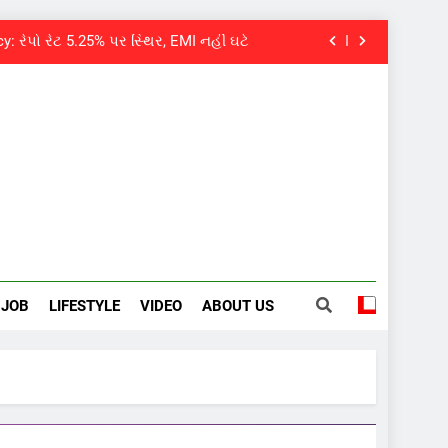
: રેપો રેટ 5.25% પર સ્થિર, EMI નહીં ઘટે
 તત્કાલ સુવિધા, જાણો સંપૂર્ણ પ્રક્રિયા
વયે નિધન, બ્લડ કેન્સર સામે હારી ગયા જંગ
પવન પાંડેને 2027 માટે બનાવાયા ઉમેદવાર
: રેપો રેટ 5.25% પર સ્થિર, EMI નહીં ઘટે
 તત્કાલ સુવિધા, જાણો સંપૂર્ણ પ્રક્રિયા
વયે નિધન, બ્લડ કેન્સર સામે હારી ગયા જંગ
JOB
LIFESTYLE
VIDEO
ABOUT US