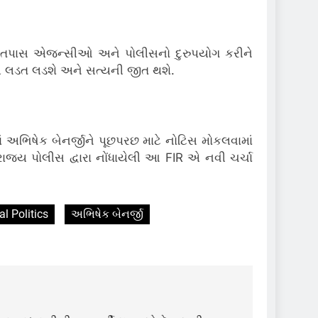
 ભાજપ તપાસ એજન્સીઓ અને પોલીસનો દુરુપયોગ કરીને
ીય લડત લડશે અને સત્યની જીત થશે.
અભિષેક બેનર્જીને પૂછપરછ માટે નોટિસ મોકલવામાં
ાજ્ય પોલીસ દ્વારા નોંધાયેલી આ FIR એ નવી ચર્ચા
l Politics
અભિષેક બેનર્જી