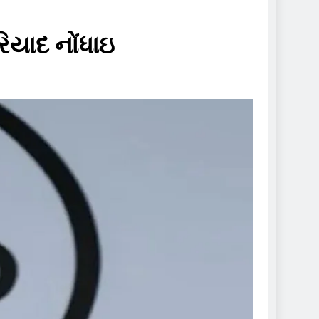
િયાદ નોંધાઇ