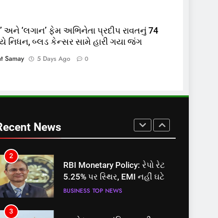
નોંધણી બિલ2026’ ધ્વનિમતથી
પાસ, વિપક્ષનો ઉગ્ર હોબાળો
INDIA
TOP NEWS
 અને ‘લગાન’ ફેમ અભિનેતા પ્રદીપ રાવતનું 74
વયે નિધન, બ્લડ કેન્સર સામે હારી ગયા જંગ
8
શું તમારું મધ કે ઘી ખરેખર શુદ્ધ છે?
at Samay
5 Days Ago
0
FSSAIએ ડાબરના દાવાઓની પોલ
ખોલી, મૂક્યો પ્રતિબંધ
INDIA
TOP NEWS
1
સમાજવાદી પાર્ટીએ અયોધ્યા
બેઠક પરથી પવન પાંડેને 2027
Recent News
માટે બનાવાયા ઉમેદવાર
INDIA
TOP NEWS
2
RBI Monetary Policy: રેપો રેટ
5.25% પર સ્થિર, EMI નહીં ઘટે
BUSINESS
TOP NEWS
3