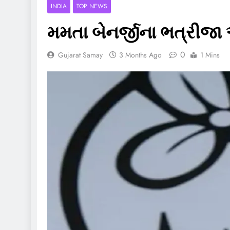
INDIA
TOP NEWS
મમતા બેનર્જીના ભત્રીજા 
0
Gujarat Samay
3 Months Ago
1 Mins