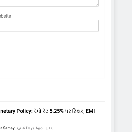
bsite
5
કોડીનારના છારા દરિયાકાંઠે પાંચ
કિશોરો ડૂબ્યા, 3નો બચાવ, 2
લાપતા
GUJARAT
TOP NEWS
6
પાસપોર્ટ વેરિફિકેશન માટે હવે
પોલીસ સ્ટેશનના ધક્કામાંથી
etary Policy: રેપો રેટ 5.25% પર સ્થિર, EMI
મુક્તિ,ગુજરાતમાં વેરિફિકેશન
GUJARAT
TOP NEWS
ે
પ્રક્રિયા બની સરળ
7
at Samay
4 Days Ago
0
રાજ્યસભામાં ‘જન્મ અને મૃત્યુ