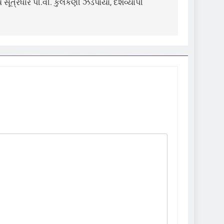
સૂત્રધાર પી.વી. કુલકર્ણી ઝડપાયો, દેશવ્યાપી