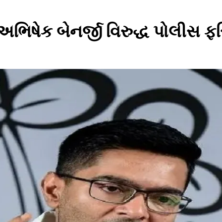
અભિષેક બેનર્જી વિરુદ્ધ પોલીસ ફર