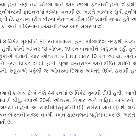
ા હતા. તેણે નવ ચોગ્ગા અને એક છગ્ગો ફટકાર્યો હતો. શેફાલી
ેન્ટની ફાઇનલમાં જગ્યા બનાવી છે. ભારતે અત્યાર સુધી ટૂર્નામેન
તી છે. હરમનપ્રીત કૌરના નેતૃત્વમાં ટીમ ઈન્ડિયાની નજર હવે
કા અને પાકિસ્તાન વચ્ચેની ટક્કર બાદ ખબર પડશે.
 8 વિકેટ ગુમાવીને 80 રન બનાવ્યા હતા. બાંગ્લાદેશ તરફથી કેપ્ટ
હતી. શોર્ના અખ્તર 18 બોલમાં 19 રન બનાવીને અણનમ રહી હતી. ત
ેણુકાએ પોતાની ચાર ઓવરના સ્પેલમાં માત્ર 10 રન આપ્યા અને ત
 ત્રણ વિકેટ ઝડપી હતી. પૂજા વસ્ત્રાકર અને દીપ્તિ શર્માને
તી. રેણુકાએ પહેલી જ ઓવરમાં દિલારા અખ્તર (6)ને ફસાવી હ
વી શકાય છે કે તેણે 44 રનમાં છ વિકેટ ગુમાવી દીધી હતી. આવી સ
ંચાડી દીધું. રાધાએ 20મી ઓવરમાં નિગાર અને નાહિદા અખ્તરને આ
ી શક્યા ન હતા. આ યાદીમાં રિતુ મોની (5), રાબેયા ખાન (1) થી લઈ
્પિયન ભારતની નજર નવમી વખત ફાઇનલમાં પહોંચવા પર છે. ભારતે અત
તી છે.