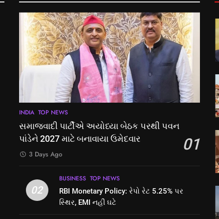
INDIA
TOP NEWS
સમાજવાદી પાર્ટીએ અયોધ્યા બેઠક પરથી પવન
પાંડેને 2027 માટે બનાવાયા ઉમેદવાર
01
3 Days Ago
BUSINESS
TOP NEWS
02
RBI Monetary Policy: રેપો રેટ 5.25% પર
સ્થિર, EMI નહીં ઘટે