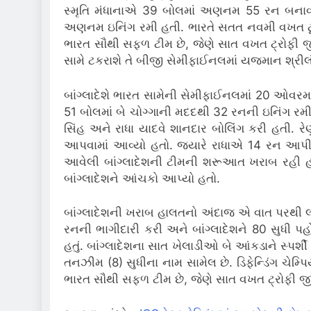
સ્મૃતિ મંધાનાએ 39 બોલમાં અણનમ 55 રન બનાવ્ય
અણનમ ઇનિંગ રમી હતી. ભારતે સતત નવમી વખત ટૂર્નામ
ભારત સૌથી સફળ ટીમ છે, જેણે સાત વખત ટ્રોફી જી
સામે ટકરાશે તે બીજી સેમીફાઈનલમાં યજમાન શ્રીલં
બાંગ્લાદેશે ભારત સામેની સેમીફાઈનલમાં 20 ઓવરમાં
51 બોલમાં બે ચોગ્ગાની મદદથી 32 રનની ઇનિંગ રમી 
સિંહ અને રાધા યાદવે શાનદાર બોલિંગ કરી હતી. ર
આપવામાં આવ્યો હતો. જ્યારે રાધાએ 14 રન આપીને
આવેલી બાંગ્લાદેશની ટીમની શરૂઆત ખરાબ રહી હ
બાંગ્લાદેશને આંચકો આપ્યો હતો.
બાંગ્લાદેશની ખરાબ હાલતનો અંદાજ એ વાત પરથી લગા
રનની ભાગીદારી કરી અને બાંગ્લાદેશને 80 સુધી પહો
હતું. બાંગ્લાદેશના સાત ખેલાડીઓ બે આંકડાને સ્પર્શ
તનઝીમ (8) સુધીના નામ સામેલ છે. ડિફેન્ડિંગ ચેમ
ભારત સૌથી સફળ ટીમ છે, જેણે સાત વખત ટ્રોફી જી