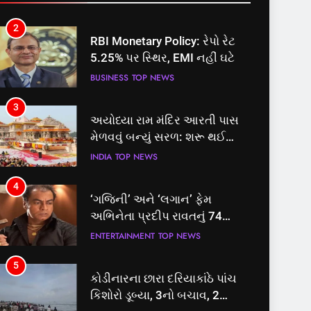
2
RBI Monetary Policy: રેપો રેટ
5.25% પર સ્થિર, EMI નહીં ઘટે
BUSINESS
TOP NEWS
3
અયોધ્યા રામ મંદિર આરતી પાસ
મેળવવું બન્યું સરળ: શરૂ થઈ
તત્કાલ સુવિધા, જાણો સંપૂર્ણ
INDIA
TOP NEWS
પ્રક્રિયા
4
‘ગજિની’ અને ‘લગાન’ ફેમ
અભિનેતા પ્રદીપ રાવતનું 74
વર્ષની વયે નિધન, બ્લડ કેન્સર
ENTERTAINMENT
TOP NEWS
સામે હારી ગયા જંગ
5
કોડીનારના છારા દરિયાકાંઠે પાંચ
કિશોરો ડૂબ્યા, 3નો બચાવ, 2