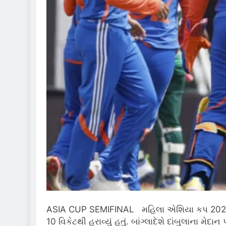
ASIA CUP SEMIFINAL મહિલા એશિયા કપ 2024ની ફાઇન
10 વિકેટથી હરાવ્યું હતું. બાંગ્લાદેશે દાંબુલાના 