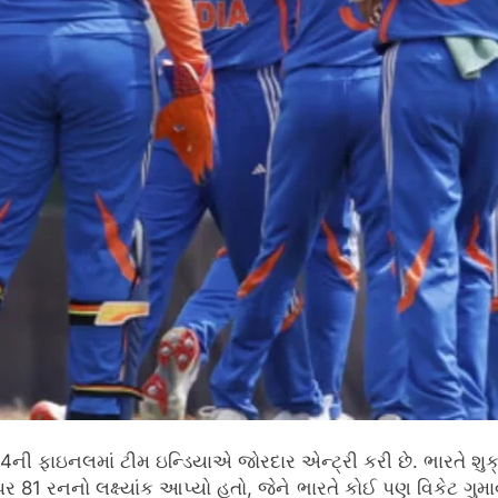
લમાં ટીમ ઇન્ડિયાએ જોરદાર એન્ટ્રી કરી છે. ભારતે શુક્રવારે
મેદાન પર 81 રનનો લક્ષ્યાંક આપ્યો હતો, જેને ભારતે કોઈ પણ વિકેટ