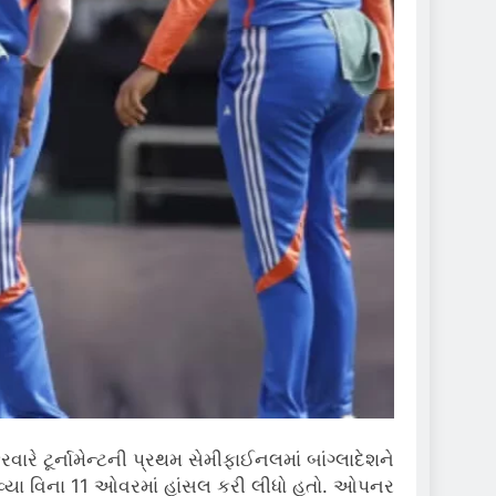
 ટૂર્નામેન્ટની પ્રથમ સેમીફાઈનલમાં બાંગ્લાદેશને
 ગુમાવ્યા વિના 11 ઓવરમાં હાંસલ કરી લીધો હતો. ઓપનર