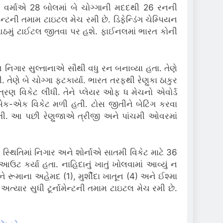
 વર્માએ 28 બોલમાં બે ચોગ્ગાની મદદથી 26 રનની
્ટની તમામ ટાઇટલ મેચ રમી છે. ડિફેન્ડિંગ ચેમ્પિયન
 આઠમું ટાઈટલ જીતવા પર હશે. ફાઈનલમાં ભારત કોની
ન નિગાર સુલ્તાનાએ સૌથી વધુ રન બનાવ્યા હતા. તેણે
ેણે બે ચોગ્ગા ફટકાર્યા. ભારત તરફથી રેણુકા ઠાકુર
્રણ વિકેટ લીધી. તેને પ્લેયર ઓફ ધ મેચનો એવોર્ડ
 એક-એક વિકેટ મળી હતી. ટોસ જીતીને બેટિંગ કરવા
તી. આ પછી રેણુજાએ ત્રીજી અને પાંચમી ઓવરમાં
્થિતિમાં નિગાર અને શોર્નાએ સાતમી વિકેટ માટે 36
ઉટ કર્યા હતા. નાહિદાનું ખાતું ખોલવામાં આવ્યું ન
ને રૂમાના અહેમદ (1), મુર્શીદા ખાતૂન (4) અને ઈશ્મા
્યાર સુધી ટૂર્નામેન્ટની તમામ ટાઇટલ મેચ રમી છે.