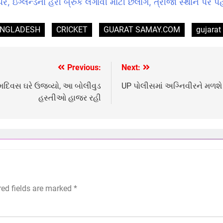
પર, ઇંગ્લેન્ડના હેરી બ્રુકે લગાવી મોટી છલાંગ, ત્રીજા સ્થાન પર પહ
NGLADESH
CRICKET
GUARAT SAMAY.COM
gujara
Previous:
Next:
ન્મદિવસ ઘરે ઉજવ્યો, આ બોલીવુડ
UP પોલીસમાં અગ્નિવીરને મળશ
હસ્તીઓ હાજર રહી
red fields are marked
*