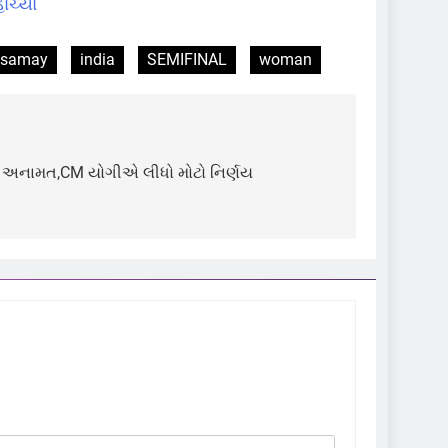
ોંચ્યો
t samay
india
SEMIFINAL
woman
ે અનામત,CM યોગીએ લીધો મોટો નિર્ણય