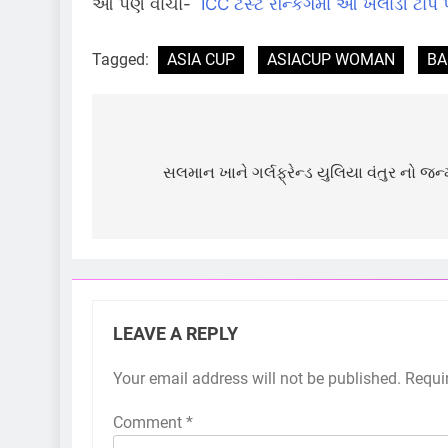
આ પણ વાંચો-
ICC ટેસ્ટ રેન્કિંગમાં આ ખેલાડી ટોપ 
Tagged:
ASIA CUP
ASIACUP WOMAN
BA
Post
navigation
સલમાન ખાને ગર્લફ્રેન્ડ યુલિયા વંતુર નો જ
LEAVE A REPLY
Your email address will not be published.
Requi
Comment
*