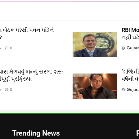
 બેઠક પરથી પવન પાંડેને
RBI Mon
ર
નહીં ઘટ
Gujar
o
0
ાસ મેળવવું બન્યું સરળ: શરૂ
‘ગજિની’
ૂર્ણ પ્રક્રિયા
વર્ષની 
?
Gujar
o
0
લ
Trending News