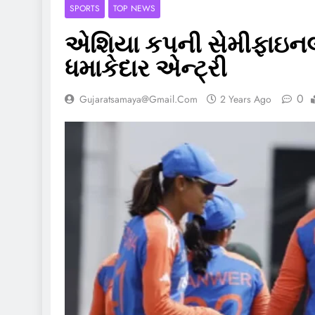
SPORTS
TOP NEWS
એશિયા કપની સેમીફાઇનલમા
ધમાકેદાર એન્ટ્રી
0
Gujaratsamaya@gmail.com
2 Years Ago