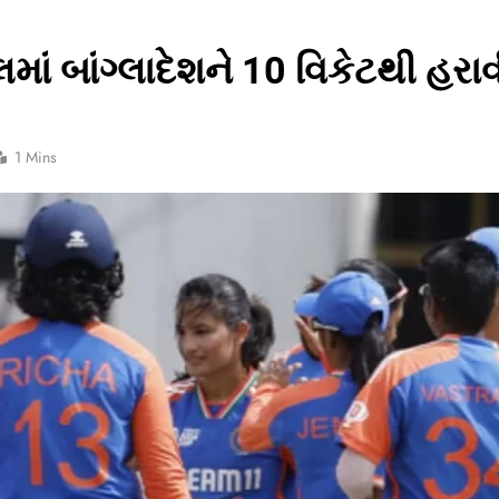
ં બાંગ્લાદેશને 10 વિકેટથી હરા
1 Mins