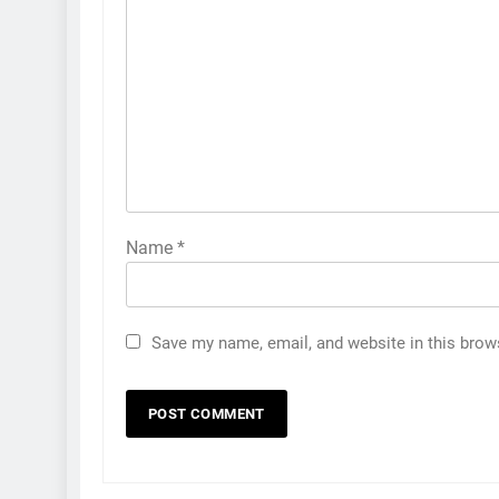
Name
*
Save my name, email, and website in this brow
5
કોડીનારના છારા દરિયાકાંઠે પાંચ
કિશોરો ડૂબ્યા, 3નો બચાવ, 2
લાપતા
GUJARAT
TOP NEWS