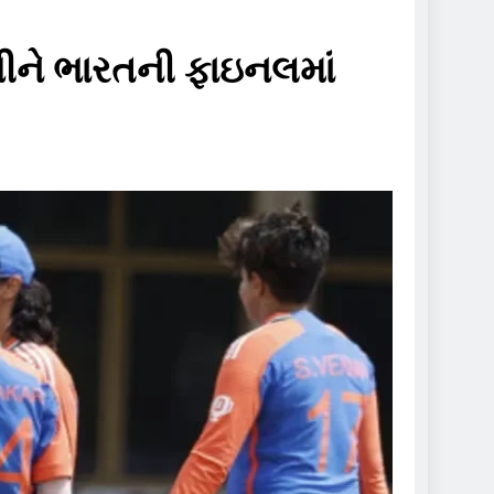
વીને ભારતની ફાઇનલમાં