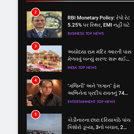
2
RBI Monetary Policy: રેપો રેટ
5.25% પર સ્થિર, EMI નહીં ઘટે
BUSINESS
TOP NEWS
3
અયોધ્યા રામ મંદિર આરતી પાસ
મેળવવું બન્યું સરળ: શરૂ થઈ
તત્કાલ સુવિધા, જાણો સંપૂર્ણ
INDIA
TOP NEWS
પ્રક્રિયા
4
‘ગજિની’ અને ‘લગાન’ ફેમ
અભિનેતા પ્રદીપ રાવતનું 74
વર્ષની વયે નિધન, બ્લડ કેન્સર
ENTERTAINMENT
TOP NEWS
સામે હારી ગયા જંગ
5
કોડીનારના છારા દરિયાકાંઠે પાંચ
કિશોરો ડૂબ્યા, 3નો બચાવ, 2