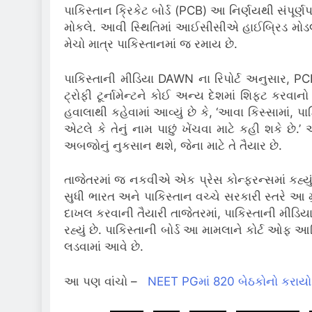
પાકિસ્તાન ક્રિકેટ બોર્ડ (PCB) આ નિર્ણયથી સંપૂર્ણપ
મોકલે.
આવી સ્થિતિમાં આઈસીસીએ હાઈબ્રિડ મોડલ હેઠ
મેચો માત્ર પાકિસ્તાનમાં જ રમાય છે.
પાકિસ્તાની મીડિયા DAWN ના રિપોર્ટ અનુસાર, PC
ટ્રોફી ટૂર્નામેન્ટને કોઈ અન્ય દેશમાં શિફ્ટ કરવાન
હવાલાથી કહેવામાં આવ્યું છે કે, ‘આવા કિસ્સામાં, પ
એટલે કે તેનું નામ પાછું ખેંચવા માટે કહી શકે છે.’
આ
અબજોનું નુકસાન થશે, જેના માટે તે તૈયાર છે.
તાજેતરમાં જ નકવીએ એક પ્રેસ કોન્ફરન્સમાં કહ્યુ
સુધી ભારત અને પાકિસ્તાન વચ્ચે સરકારી સ્તરે આ
દાખલ કરવાની તૈયારી
તાજેતરમાં, પાકિસ્તાની મીડ
રહ્યું છે.
પાકિસ્તાની બોર્ડ આ મામલાને કોર્ટ ઓફ આર્બ
લડવામાં આવે છે.
આ પણ વાંચો –
NEET PGમાં 820 બેઠકોનો કરાયો