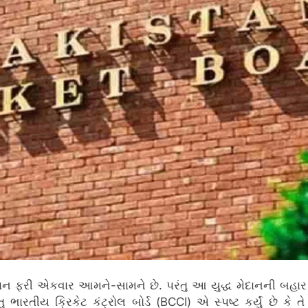
્તાન ફરી એકવાર આમને-સામને છે.
પરંતુ આ યુદ્ધ મેદાનની બહાર ચ
તુ ભારતીય ક્રિકેટ કંટ્રોલ બોર્ડ (BCCI) એ સ્પષ્ટ કર્યું છે કે