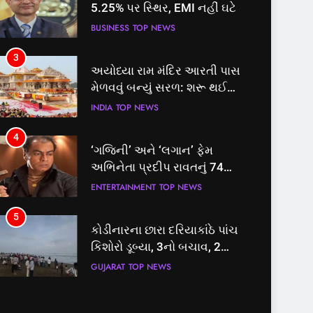
5.25% પર સ્થિર, EMI નહીં ઘટે
BUSINESS
TOP NEWS
3
અયોધ્યા રામ મંદિર આરતી પાસ
મેળવવું બન્યું સરળ: શરૂ થઈ
તત્કાલ સુવિધા, જાણો સંપૂર્ણ
INDIA
TOP NEWS
પ્રક્રિયા
4
‘ગજિની’ અને ‘લગાન’ ફેમ
અભિનેતા પ્રદીપ રાવતનું 74
વર્ષની વયે નિધન, બ્લડ કેન્સર
ENTERTAINMENT
TOP NEWS
સામે હારી ગયા જંગ
5
કોડીનારના છારા દરિયાકાંઠે પાંચ
કિશોરો ડૂબ્યા, 3નો બચાવ, 2
લાપતા
GUJARAT
TOP NEWS
6
પાસપોર્ટ વેરિફિકેશન માટે હવે