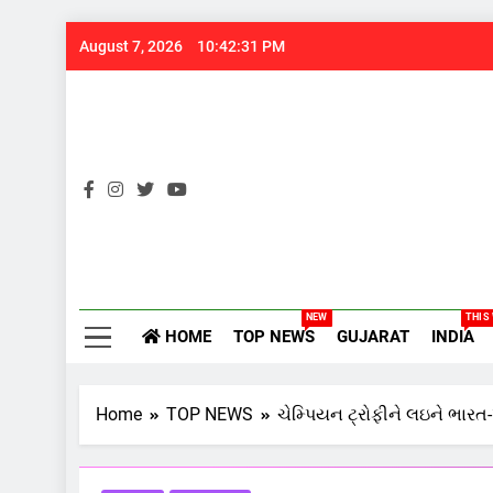
Skip
August 7, 2026
10:42:32 PM
to
content
Gujarats
NEW
THIS
HOME
TOP NEWS
GUJARAT
INDIA
Home
TOP NEWS
ચેમ્પિયન ટ્રોફીને લઇને ભારત-