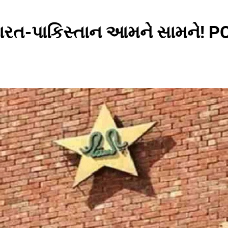
ભારત-પાકિસ્તાન આમને સામને! PCB