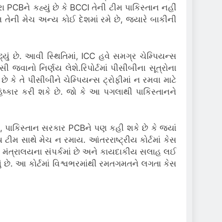
 PCBને કહ્યું છે કે BCCI તેની ટીમ પાકિસ્તાન નહીં
 તેની મેચ અન્ય કોઈ દેશમાં રમે છે, જ્યારે બાકીની
ું છે.
આવી સ્થિતિમાં, ICC હવે સમગ્ર ચેમ્પિયન્સ
ખસી જવાનો નિર્ણય લેશે.
રિપોર્ટમાં પીસીબીના સૂત્રોના
ે કે તે પીસીબીને ચેમ્પિયન્સ ટ્રોફીમાં ન રમવા માટે
ષ્કાર કરી શકે છે.
જો કે આ પગલાથી પાકિસ્તાનને
પાકિસ્તાન સરકાર PCBને પણ કહી શકે છે કે જ્યાં
ીય ટીમ સાથે મેચ ન રમાય.
આંતરરાષ્ટ્રીય કોર્ટમાં કેસ
ા મંત્રાલયના સંપર્કમાં છે અને કાયદાકીય સલાહ લઈ
 છે.
આ કોર્ટમાં વિશ્વભરમાંથી રમતગમતને લગતા કેસ