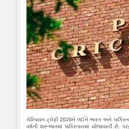
ચેમ્પિયન ટ્રોફી 2025ને લઈને ભારત અને પાકિસ
વર્ષની શરૂઆતમાં પાકિસ્તાનમાં યોજાવાની છે.
પરં