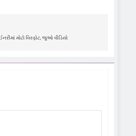
નરીમાં મોટો વિસ્ફોટ, જુઓ વીડિયો