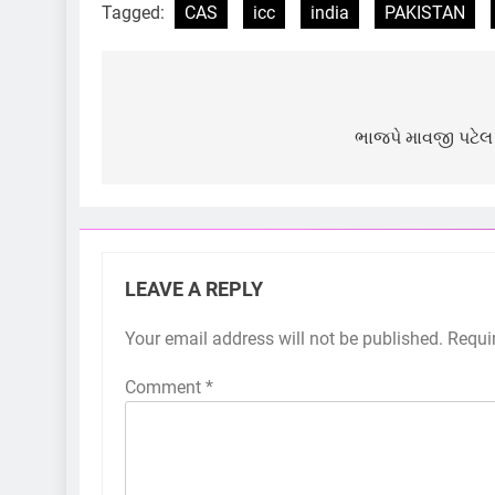
Tagged:
CAS
icc
india
PAKISTAN
Post
navigation
ભાજપે માવજી પટેલ સ
LEAVE A REPLY
Your email address will not be published.
Requi
Comment
*