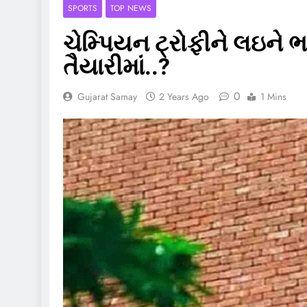
SPORTS
TOP NEWS
ચેમ્પિયન ટ્રોફીને લઇને 
તૈયારીમાં..?
0
Gujarat Samay
2 Years Ago
1 Mins