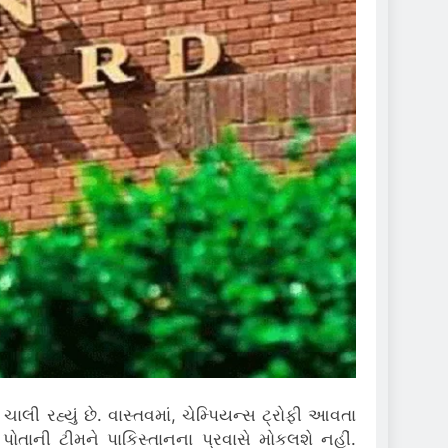
ાલી રહ્યું છે.
વાસ્તવમાં, ચેમ્પિયન્સ ટ્રોફી આવતા
 તે પોતાની ટીમને પાકિસ્તાનના પ્રવાસે મોકલશે નહીં.