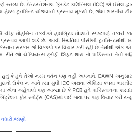
ણે સ્તબ્ધ છે.
ઈન્ટરનેશનલ ક્રિકેટ કાઉન્સિલ (ICC) એ ઈમેલ દ્વારા
ળ ટૂર્નામેન્ટ યોજવાનો પ્રસ્તાવ મૂક્યો છે, જેમાં ભારતીય ટીમ
B ચીફ મોહસિન નકવીએ હાઇબ્રિડ મોડલને સ્પષ્ટપણે નકારી કાઢ્ય
ો પ્રસ્તાવ આપી શકે છે.
આવી સ્થિતિમાં પીસીબી ટૂર્નામેન્ટમાંથી 
ાકિસ્તાન સરકાર જે વિકલ્પો પર વિચાર કરી રહી છે તેમાંથી એક એ છ
 રીતે જો ચેમ્પિયન્સ ટ્રોફી શિફ્ટ થાય તો પાકિસ્તાન તેનો બહિ
ં હતું કે હવે તેઓ નરમ વર્તન પણ નહીં અપનાવે.
DAWN અનુસાર, 
 મુદ્દાનો ઉકેલ ન આવે ત્યાં સુધી ICC અથવા એશિયા કપમાં ભારત
િયામાં એવા અહેવાલો પણ આવ્યા છે કે PCB હવે પાકિસ્તાનના કાયદ
િટ્રેશન ફોર સ્પોર્ટ્સ (CAS)માં લઈ જવા પર પણ વિચાર કરી રહ્યું
 વધારો,જાણો