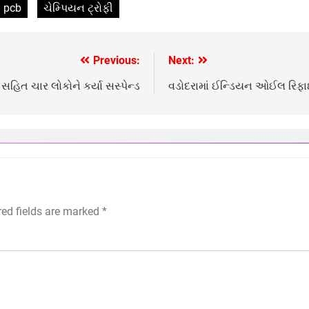
pcb
ચેમ્પિયન ટ્રોફી
Previous:
Next:
હિત ચાર લોકોને કર્યા સસ્પેન્ડ
વડોદરામાં ઈન્ડિયન ઓઈલ રિફાઈ
red fields are marked
*