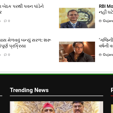
 બેઠક પરથી પવન પાંડેને
RBI Mon
ર
નહીં ઘટ
Gujar
o
0
ાસ મેળવવું બન્યું સરળ: શરૂ
‘ગજિની’
ૂર્ણ પ્રક્રિયા
વર્ષની 
?
Gujar
o
0
લ
Trending News