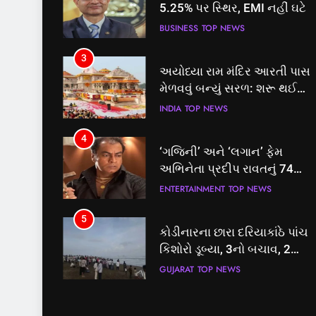
5.25% પર સ્થિર, EMI નહીં ઘટે
BUSINESS
TOP NEWS
3
અયોધ્યા રામ મંદિર આરતી પાસ
મેળવવું બન્યું સરળ: શરૂ થઈ
તત્કાલ સુવિધા, જાણો સંપૂર્ણ
INDIA
TOP NEWS
પ્રક્રિયા
4
‘ગજિની’ અને ‘લગાન’ ફેમ
અભિનેતા પ્રદીપ રાવતનું 74
વર્ષની વયે નિધન, બ્લડ કેન્સર
ENTERTAINMENT
TOP NEWS
સામે હારી ગયા જંગ
5
કોડીનારના છારા દરિયાકાંઠે પાંચ
કિશોરો ડૂબ્યા, 3નો બચાવ, 2
લાપતા
GUJARAT
TOP NEWS
6
પાસપોર્ટ વેરિફિકેશન માટે હવે