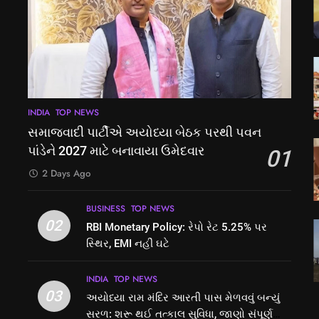
INDIA
TOP NEWS
સમાજવાદી પાર્ટીએ અયોધ્યા બેઠક પરથી પવન
પાંડેને 2027 માટે બનાવાયા ઉમેદવાર
01
2 Days Ago
BUSINESS
TOP NEWS
02
RBI Monetary Policy: રેપો રેટ 5.25% પર
સ્થિર, EMI નહીં ઘટે
INDIA
TOP NEWS
03
અયોધ્યા રામ મંદિર આરતી પાસ મેળવવું બન્યું
સરળ: શરૂ થઈ તત્કાલ સુવિધા, જાણો સંપૂર્ણ