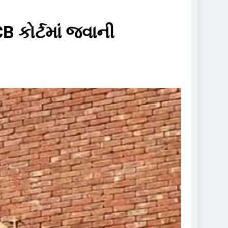
 કોર્ટમાં જવાની