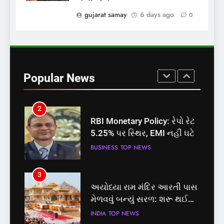
બેઠક પરથી પવન પાંડેને 2027
gujarat samay
6 days ago
0
માટે બનાવાયા ઉમેદવાર
INDIA
TOP NEWS
2
RBI Monetary Policy: રેપો રેટ
5.25% પર સ્થિર, EMI નહીં ઘટે
Popular News
BUSINESS
TOP NEWS
3
અયોધ્યા રામ મંદિર આરતી પાસ
મેળવવું બન્યું સરળ: શરૂ થઈ
તત્કાલ સુવિધા, જાણો સંપૂર્ણ
INDIA
TOP NEWS
પ્રક્રિયા
4
‘ગજિની’ અને ‘લગાન’ ફેમ
અભિનેતા પ્રદીપ રાવતનું 74
વર્ષની વયે નિધન, બ્લડ કેન્સર
ENTERTAINMENT
TOP NEWS