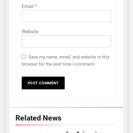
Email
*
Website
Save my name, email, and website in this
browser for the next time I comment.
5
કોડીનારના છારા દરિયાકાંઠે પાંચ
કિશોરો ડૂબ્યા, 3નો બચાવ, 2
Related News
લાપતા
GUJARAT
TOP NEWS