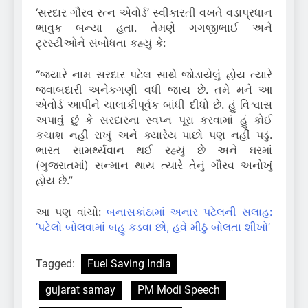
‘સરદાર ગૌરવ રત્ન એવોર્ડ’ સ્વીકારતી વખતે વડાપ્રધાન
ભાવુક બન્યા હતા. તેમણે ગગજીભાઈ અને
ટ્રસ્ટીઓને સંબોધતા કહ્યું કે:
“જ્યારે નામ સરદાર પટેલ સાથે જોડાયેલું હોય ત્યારે
જવાબદારી અનેકગણી વધી જાય છે. તમે મને આ
એવોર્ડ આપીને ચાલાકીપૂર્વક બાંધી દીધો છે. હું વિશ્વાસ
અપાવું છું કે સરદારના સ્વપ્ન પૂરા કરવામાં હું કોઈ
કચાશ નહીં રાખું અને ક્યારેય પાછો પણ નહીં પડું.
ભારત સામર્થ્યવાન થઈ રહ્યું છે અને ઘરમાં
(ગુજરાતમાં) સન્માન થાય ત્યારે તેનું ગૌરવ અનોખું
હોય છે.”
આ પણ વાંચો:
બનાસકાંઠામાં અનાર પટેલની સલાહ:
‘પટેલો બોલવામાં બહુ કડવા છો, હવે મીઠું બોલતા શીખો’
Tagged:
Fuel Saving India
gujarat samay
PM Modi Speech