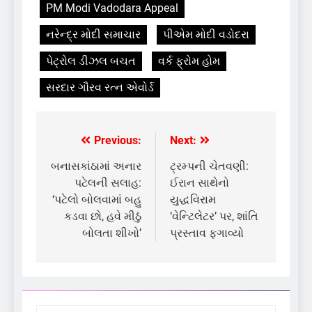
PM Modi Vadodara Appeal
નરેન્દ્ર મોદી સમાચાર
પીએમ મોદી વડોદરા
પેટ્રોલ ડીઝલ બચત
વર્ક ફ્રોમ હોમ
સરદાર ગૌરવ રત્ન એવોર્ડ
Previous:
Next:
Post
navigation
બનાસકાંઠામાં અનાર
ટ્રમ્પની ચેતવણી:
પટેલની સલાહ:
ઈરાન સાથેનો
‘પટેલો બોલવામાં બહુ
યુદ્ધવિરામ
કડવા છો, હવે મીઠું
‘વેન્ટિલેટર’ પર, શાંતિ
બોલતા શીખો’
પ્રસ્તાવ ફગાવ્યો