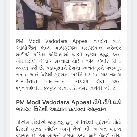
PM Modi Vadodara Appeal વડોદરા ખાતે
આયોજિત ભવ્ય કાર્યક્રમમાં વડાપ્રધાન નરેન્દ્ર
મોદીએ પશ્ચિમ એશિયામાં ચાલી રહેલા યુદ્ધ અને
ખોરવાયેલી વૈશ્વિક સપ્લાય ચેઈન અંગે ગંભીર ચિંતા
વ્યક્ત કરી છે. વડાપ્રધાને દેશના અર્થતંત્રને મજબૂત
રાખવા અને વિદેશી મુદ્રાના ખર્ચને ઘટાડવા માટે તમામ
ભારતીયોને નાના-નાના સંકલ્પ લેવા અને
જીવનશૈલીમાં ફેરફાર કરવા માટે નમ્ર વિનંતી કરી છે.
PM Modi Vadodara Appeal ટીપે ટીપે ઘડો
ભરાય: વિદેશી આયાત ઘટાડવા આહ્વાન
પીએમ મોદીએ જણાવ્યું હતું કે વિદેશી મુદ્રાનો મોટો
હિસ્સો ક્રૂડ ઓઈલ (કાચું તેલ) ની આયાત પાછળ
વપરાય છે. આ બોજને હળવો કરવા માટે તેમણે નીચે