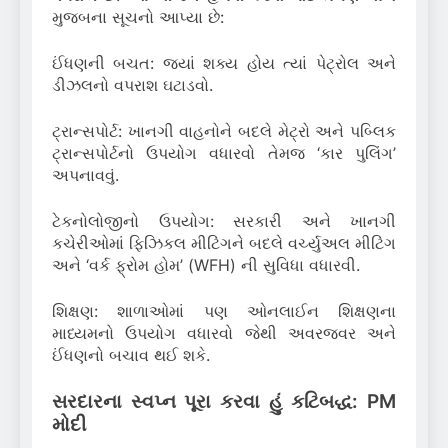
મુજબના સૂચનો આપ્યા છે:
ઈંધણની બચત: જ્યાં શક્ય હોય ત્યાં પેટ્રોલ અને
ડીઝલનો વપરાશ ઘટાડવો.
ટ્રાન્સપોર્ટ: ખાનગી વાહનોને બદલે મેટ્રો અને પબ્લિક
ટ્રાન્સપોર્ટનો ઉપયોગ વધારવો તેમજ ‘કાર પુલિંગ’
અપનાવવું.
ટેકનોલોજીનો ઉપયોગ: સરકારી અને ખાનગી
કચેરીઓમાં ફિઝિકલ મીટિંગને બદલે વર્ચ્યુઅલ મીટિંગ
અને ‘વર્ક ફ્રોમ હોમ’ (WFH) ની સુવિધા વધારવી.
શિક્ષણ: શાળાઓમાં પણ ઓનલાઈન શિક્ષણના
માધ્યમનો ઉપયોગ વધારવો જેથી અવરજવર અને
ઈંધણનો બચાવ થઈ શકે.
સરદારના સ્વપ્ન પૂરા કરવા હું કટિબદ્ધ: PM
મોદી