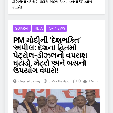
ડીઝલનો વપરાશ ઘટાડો, મેટ્રો અને બસનો ઉપયોગ
વધારો!
GUJARAT
INDIA
TOP NEWS
​PM મોદીની ‘દેશભક્તિ’
અપીલ: દેશના હિતમાં
પેટ્રોલ-ડીઝલનો વપરાશ
ઘટાડો, મેટ્રો અને બસનો
ઉપયોગ વધારો!
0
Gujarat Samay
3 Months Ago
1 Mins