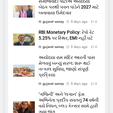
સમાજવાદી પાર્ટીએ અયોધ્યા
6
બેઠક પરથી પવન પાંડેને 2027 માટે
પાસપોર્ટ વેરિફિકેશન માટે હવે
બનાવાયા ઉમેદવાર
પોલીસ સ્ટેશનના ધક્કામાંથી
gujarat samay
5 days ago
0
મુક્તિ,ગુજરાતમાં વેરિફિકેશન
GUJARAT
TOP NEWS
પ્રક્રિયા બની સરળ
RBI Monetary Policy: રેપો રેટ
5.25% પર સ્થિર, EMI નહીં ઘટે
7
રાજ્યસભામાં ‘જન્મ અને મૃત્યુ
gujarat samay
5 days ago
0
નોંધણી બિલ2026’ ધ્વનિમતથી
પાસ, વિપક્ષનો ઉગ્ર હોબાળો
અયોધ્યા રામ મંદિર આરતી પાસ
INDIA
TOP NEWS
મેળવવું બન્યું સરળ: શરૂ થઈ
તત્કાલ સુવિધા, જાણો સંપૂર્ણ
8
પ્રક્રિયા
શું તમારું મધ કે ઘી ખરેખર શુદ્ધ
gujarat samay
5 days ago
0
છે? FSSAIએ ડાબરના દાવાઓની
પોલ ખોલી, મૂક્યો પ્રતિબંધ
INDIA
TOP NEWS
‘ગજિની’ અને ‘લગાન’ ફેમ
અભિનેતા પ્રદીપ રાવતનું 74 વર્ષની
1
વયે નિધન, બ્લડ કેન્સર સામે હારી
સમાજવાદી પાર્ટીએ અયોધ્યા
ગયા જંગ